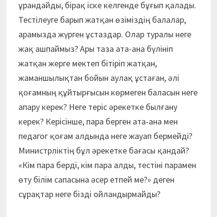
ұрандайды, бірақ іске келгенде бұғып қалады.
Тестілеуге барып жатқан өзіміздің балалар,
арамызда жүрген ұстаздар. Олар туралы неге
жақ ашпаймыз? Ары таза ата-ана бүлініп
жатқан жерге мектеп бітіріп жатқан,
жаманшылықтан бойын аулақ ұстаған, әлі
қоғамның құйтырғысын көрмеген баласын неге
апару керек? Неге теріс әрекетке былғану
керек? Керісінше, пара берген ата-ана мен
педагог қоғам алдында неге жауап бермейді?
Министрліктің бұл әрекетке бағасы қандай?
«Кім пара берді, кім пара алды, тестіні парамен
өту білім сапасына әсер етпей ме?» деген
сұрақтар неге бізді ойландырмайды?