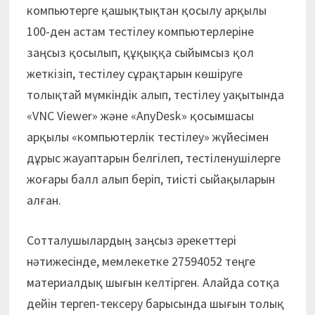
компьютерге қашықтықтан қосылу арқылы
100-ден астам тестілеу компьютерлеріне
заңсыз қосылып, құқыққа сыйымсыз қол
жеткізіп, тес­тілеу сұрақтарын көшіруге
толықтай мүмкіндік алып, тестілеу уақытында
«VNC Viewer» және «AnyDesk» қосымшасы
арқылы «компьютерлік тестілеу» жүйесімен
дұрыс жауаптарын белгілеп, тестіленушілерге
жоғары балл алып беріп, тиісті сыйақыларын
алған.
Сотталушылардың заңсыз әрекеттері
нәтижесінде, мемлекетке 27594052 теңге
материалдық шығын келтірген. Алайда сотқа
дейін тергеп-тексеру барысында шығын толық