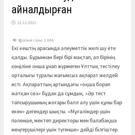
айналдырған
21.12.2022
Қаралым саны:
1 044
Екі кештің арасында әлеуметтік желі шу ете
қалды. Бұрыннан бері бірі мақтап, ал бірінің
көңіліне онша ұнап жүрмеген Ұлттық тестілеу
орталығы туралы жағымсыз ақпарат желдей
есті. Ақпараттың артындағы «оқша борап
жатқан сөз» бұдан да сұмдық. «Әр тест
тапсырушының жоғары балл алу үшін құны бар
екен» дегендер шықты. «Мұғалімдер үшін
пәленше, мектеп директоры мен балабақша
меңгерушілері үшін түгенше» дейді білгіштер.