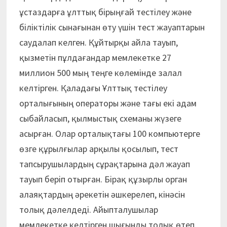
ұстаздарға ұлттық бірыңғай тестілеу және
біліктілік сынағынан өту үшін тест жауаптарын
саудалап келген. Құйтырқы айла тауып,
қызметін пұлдағандар мемлекетке 27
миллион 500 мың теңге көлемінде залал
келтірген. Қаладағы Ұлттық тестілеу
орталығының операторы және тағы екі адам
сыбайласып, қылмыстық схеманы жүзеге
асырған. Олар орталықтағы 100 компьютерге
өзге құрылғылар арқылы қосылып, тест
тапсырушылардың сұрақтарына дәл жауап
тауып беріп отырған. Бірақ құзырлы орган
алаяқтардың әрекетін әшкерелеп, кінәсін
толық дәлелдеді. Айыпталушылар
мемлекетке келтірген шығынды толық өтеп,