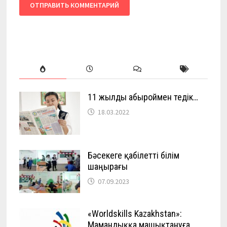
11 жылды абыроймен өтедік…
18.03.2022
Бәсекеге қабілетті білім
шаңырағы
07.09.2023
«Worldskills Kazakhstan»:
Мамандыққа машықтануға