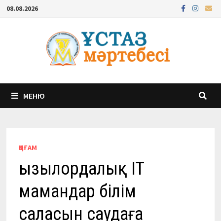
Перейти
08.08.2026
к
содержимому
МЕНЮ
ҚОҒАМ
Қызылордалық IT
мамандар білім
саласын саудаға