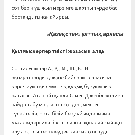
сот бәрін үш жыл мерзімге шартты түрде бас
бостандығынан айырды.
«Қазақстан» ұлттық арнасы
Қылмыскерлер тиісті жазасын алды
Сотталушылар А., Қ., М., Щ., К., Н.
ақпараттандыру және байланыс саласына
қарсы ауыр қылмыстық құқық бұзушылық
жасаған. Атап айтқанда С. мен Д жеңіл жолмен
пайда табу мақсатын көздеп, мектеп
түлектерін, орта білім беру ұйымдарының
мұғалімдері мен басшыларын ақшалай сыйақы
алу арқылы тестілеуден заңсыз өткізуді