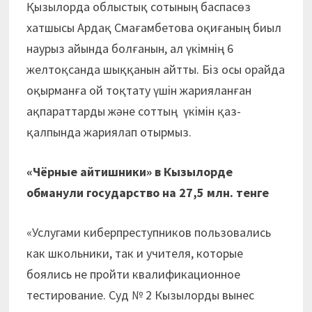
Қызылорда облыстық сотының баспасөз
хатшысы Ардақ Смағамбетова оқиғаның биыл
наурыз айында болғанын, ал үкімнің 6
желтоқсанда шыққанын айтты. Біз осы орайда
оқырманға ой тоқтату үшін жария­ланған
ақпараттарды және соттың үкімін қаз-
қалпында жариялап отырмыз.
«Чёрные айтишники» в Кызылорде
обманули государство на
27,5 млн. тенге
«Услугами киберпреступников пользовались
как школьники, так и учителя, которые
боялись не пройти квалификационное
тестирование. Суд № 2 Кызылорды вынес