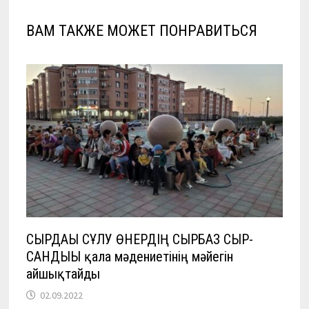
ВАМ ТАКЖЕ МОЖЕТ ПОНРАВИТЬСЯ
СЫРДАҒЫ СҰЛУ ӨНЕРДІҢ СЫРБАЗ СЫР-
САНДЫҒЫ қала мәдениетінің мәйегін
айшықтайды
02.09.2022