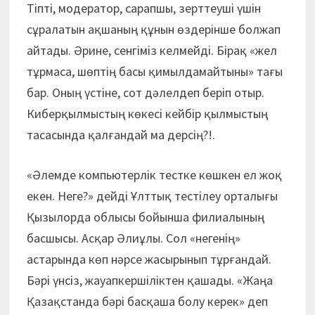
Тіпті, модератор, сарапшы, зерттеуші үшін
сұралатын ақшаның құнын өздерінше болжап
айтады. Әрине, сенгіміз келмейді. Бірақ «жел
тұрмаса, шөптің басы қимылдамайтыны» тағы
бар. Оның үстіне, сот дәлелдеп беріп отыр.
Киберқылмыстың көкесі кейбір қылмыстың
тасасында қалғандай ма дерсің?!.
«Әлемде компьютерлік тестке көшкен ел жоқ
екен. Неге?» дейді Ұлттық тестілеу орталығы
Қызылорда облысы бойынша филиалының
басшысы. Асқар Әлиұлы. Сол «негенің»
астарында көп нәрсе жасырынып тұрғандай.
Бәрі үнсіз, жауапкершіліктен қашады. «Жаңа
Қазақстанда бәрі басқаша болу керек» деп