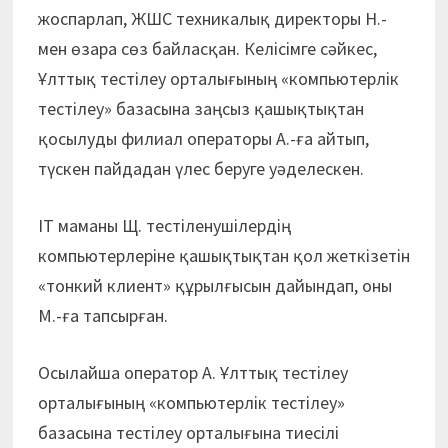
жоспарлап, ЖШС техникалық директоры Н.-
мен өзара сөз байласқан. Келісімге сәйкес,
Ұлттық тестілеу орталығының «компьютерлік
тестілеу» базасына заңсыз қашықтықтан
қосылуды филиал операторы А.-ға айтып,
түскен пайдадан үлес беруге уәделескен.
ІТ маманы Щ. тестіленушілердің
компьютерлеріне қашықтықтан қол жеткізетін
«тонкий клиент» құрылғысын дайындап, оны
М.-ға тапсырған.
Осылайша оператор А. Ұлттық тестілеу
орталығының «компьютерлік тестілеу»
базасына тестілеу орталығына тиесілі