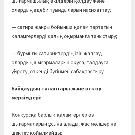
шығармашылық өкілдерін қолдау және
олардың әдеби туындыларын насихаттау;
— сатира жанры бойынша қалам тартатын
қаламгерлерді қалың оқырманға таныстыру;
— бұрынғы сатириктердің ізін жалғау,
олардың шығармаларын оқуға, талдауға
үйрету, өткенді бүгінмен сабақтастыру.
Байқаудың талаптары және өткізу
мерзімдері:
Конкурсқа барлық қаламгерлер өз
шығармаларын ұсына алады, жас мөлшеріне
шектеу қойылмайды;