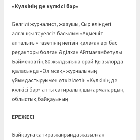
«Күлкінің де күлкісі бар»
Белгілі журналист, жазушы, Сыр еліндегі
алғашқы тәуелсіз басылым «Ақмешіт
апталығы» газетінің негізін қалаған әрі бас
редакторы болған Әділхан Айтмағамбетұлы
Бәйменовтің 80 жылдығына орай Қызылорда
қаласында «Әлімсақ» журналының
ұйымдастыруымен өткізілетін «Күлкінің де
күлкісі бар» атты сатиралық шығармалардың
облыстық байқауының
ЕРЕЖЕСІ
Байқауға сатира жанрында жазылған