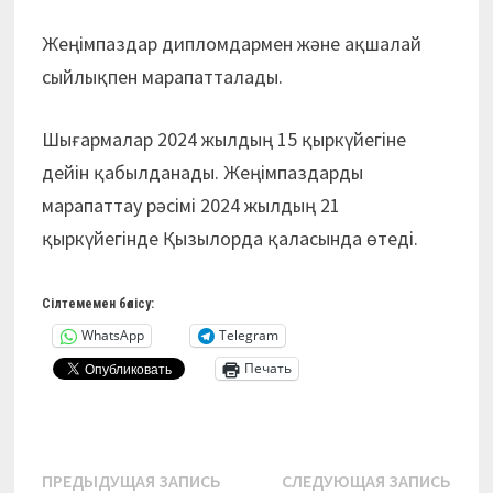
Жеңімпаздар дипломдармен және ақшалай
сыйлықпен марапатталады.
Шығармалар 2024 жылдың 15 қыркүйегіне
дейін қабылданады. Жеңімпаздарды
марапаттау рәсімі 2024 жылдың 21
қыркүйегінде Қызылорда қаласында өтеді.
Сілтемемен бөлісу:
WhatsApp
Telegram
Печать
Навигация
Предыдущая
Сле
ПРЕДЫДУЩАЯ ЗАПИСЬ
СЛЕДУЮЩАЯ ЗАПИСЬ