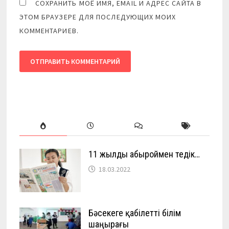
СОХРАНИТЬ МОЁ ИМЯ, EMAIL И АДРЕС САЙТА В
ЭТОМ БРАУЗЕРЕ ДЛЯ ПОСЛЕДУЮЩИХ МОИХ
КОММЕНТАРИЕВ.
11 жылды абыроймен өтедік…
18.03.2022
Бәсекеге қабілетті білім
шаңырағы