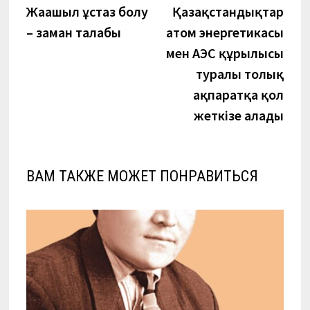
запись:
запи
Жаңашыл ұстаз болу
Қазақстандықтар
по
– заман талабы
атом энергетикасы
записям
мен АЭС құрылысы
туралы толық
ақпаратқа қол
жеткізе алады
ВАМ ТАКЖЕ МОЖЕТ ПОНРАВИТЬСЯ