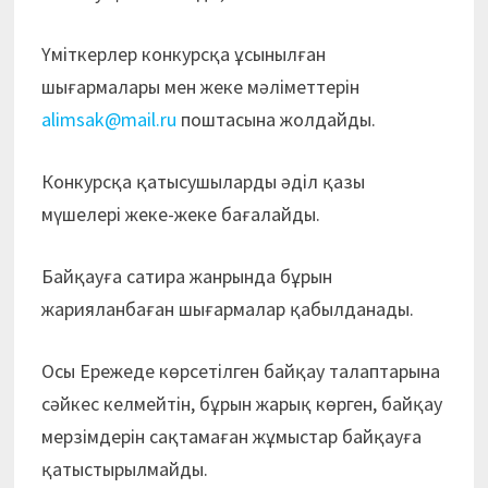
Үміткерлер конкурсқа ұсынылған
шығармалары мен жеке мәліметтерін
alimsak@mail.ru
поштасына жолдайды.
Конкурсқа қатысушыларды әділ қазы
мүшелері жеке-жеке бағалайды.
Байқауға сатира жанрында бұрын
жарияланбаған шығармалар қабылданады.
Осы Ережеде көрсетілген байқау талаптарына
сәйкес келмейтін, бұрын жарық көрген, байқау
мерзімдерін сақтамаған жұмыстар байқауға
қатыстырылмайды.