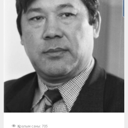
Қаралым саны:
705