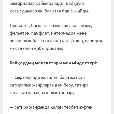
шығармалар қабылданады. Байқауға
қатысушылар екі бағытта бақ сынайды.
Прозалық бағытта жазылған әзіл әңгіме,
фельетон, памфлет, интермедия және
поэзиялық бағытта әзіл-сықақ өлең, пародия,
мысал өлең қабылданады.
Байқаудың мақсаттары мен міндеттері:
— Сыр өңірінде жоғалып бара жатқан
сатиралық жанрларға дем беру, сатира
жазатын ұрпақты қалыптастыру;
— сатира жанрында қалам тербеп жүрген