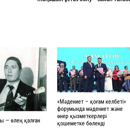
«Мәдениет – қоғам келбеті»
форумында мәдениет және
өнер қызметкерлері
ы — өлең қалған
қошеметке бөленді