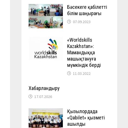
Бәсекеге қабілетті
білім шаңырағы
07.09.2023
«Worldskills
Kazakhstan»:
Мамандыққа
машықтануға
мүмкіндік берді
11.03.2022
Хабарландыру
17.07.2026
Қызылордада
«Qabilet» қызметі
ашылды