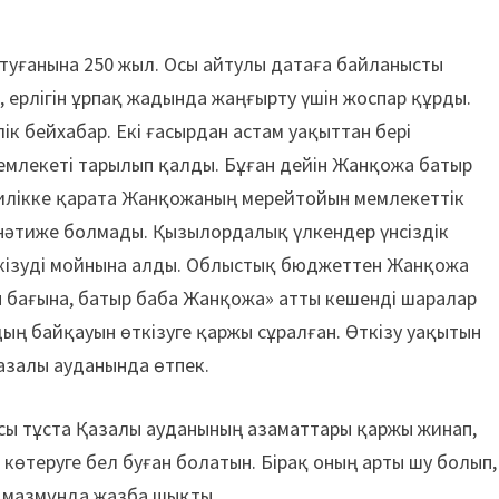
уғанына 250 жыл. Осы айтулы датаға байланысты
ерлігін ұрпақ жадында жаңғырту үшін жоспар құрды.
к бейхабар. Екі ғасырдан астам уақыттан бері
емлекеті тарылып қалды. Бұған дейін Жанқожа батыр
илікке қарата Жанқожаның мерейтойын мемлекеттік
 нәтиже болмады. Қызылордалық үлкендер үнсіздік
өткізуді мойнына алды. Облыстық бюджеттен Жанқожа
 бағына, батыр баба Жанқожа» атты кешенді шаралар
ң байқауын өткізуге қаржы сұралған. Өткізу уақытын
азалы ауданында өтпек.
Осы тұста Қазалы ауданының азаматтары қаржы жинап,
көтеруге бел буған болатын. Бірақ оның арты шу болып,
н мазмұнда жазба шықты.