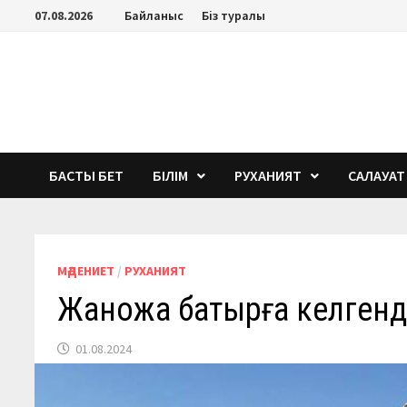
Перейти
07.08.2026
Байланыс
Біз туралы
к
содержимому
БАСТЫ БЕТ
БІЛІМ
РУХАНИЯТ
САЛАУАТ
МӘДЕНИЕТ
/
РУХАНИЯТ
Жанқожа батырға келгенде
01.08.2024