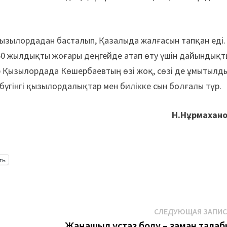
ызылордадан басталып, Қазалыда жалғасын тапқан еді.
250 жылдықты жоғары деңгейде атап өту үшін дайындықт
зір Қызылордада Көшербаевтың өзі жоқ, сөзі де ұмытылды
бүгінгі қызылордалықтар мен билікке сын болғалы тұр.
Н.Нұрмахано
ть
СЛЕДУЮЩАЯ ЗАПИ
Жаңашыл ұстаз болу – заман талаб