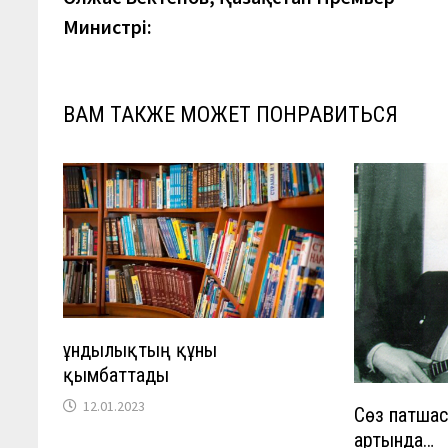
по
Министрі:
записям
ВАМ ТАКЖЕ МОЖЕТ ПОНРАВИТЬСЯ
Құндылықтың құны
қымбаттады
12.01.2023
Сөз патшас
артында…