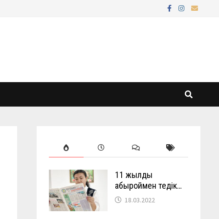
11 жылды
абыроймен өтедік…
18.03.2022