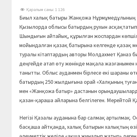
Қаралым саны:
1 126
Биыл халық батыры Жанқожа Нұрмұмедұлының т
Қызылорда облысы батырдың рухын асқақтатып, 
Шындығын айтайық, құрылған жоспардан көпшілі
мойындалған қазақ батырына келгенде қазақ м
туралы кітаптардың авторы Молдахмет Қаназ б
деңгейде атап өту жөнінде мақала жазғанымен
танытты. Облыс ауданмен бірлесе екі шараны 
батырдың 250 жылдығына орай «Халқының туған
мен «Жанқожа батыр» дастанын орындаушыларды
қазан-қараша айларына белгілеген. Мерейтой Қ
Негізі Қазалы ауданына бар салмақ артылмақ. 
басқаша айтқанда, халық батырын халықтың өзі 
әлеуметтік желіде «ақша жиналып жатыр» деге