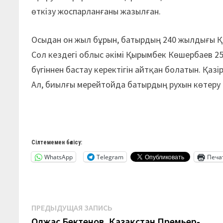
өткізу жоспарланғаны жазылған.
Осыдан он жыл бұрын, батырдың 240 жылдығы Қ
Сол кездегі облыс әкімі Қырымбек Көшербаев 
бүгіннен бастау керектігін айтқан болатын. Қа
Ал, биылғы мерейтойда батырдың рухын көтеру 
Сілтемемен бөлісу:
WhatsApp
Telegram
Печа
Навигация
Предыдущая
ПРЕДЫДУЩАЯ ЗАПИСЬ
запись:
Олжас Бектенов, Қазақстан Премьер-