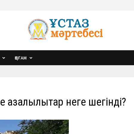
ҚОҒАМ
 қазалылықтар неге шегінді?