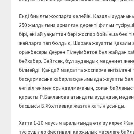
Енді биылғы жоспарға келейік. Қазалы ауданын
250 жылдығына арналған деректі фильм түсірушіл
бірі, екі ай уақыттан бері жоспар бойынша бекіт
жайларға тап болдық. Шараға жауапты Қазалы ауд
орынбасары Дәурен Тілеуімбетов бұл жайдан х
бейхабар. Сөйтсек, бұл аудандық мәдениет және
білмейді. Қандай мақсатта жоспарға енгізілгені
басқармасына хабарласқанымызда жауапты бөл
енгізілгенімен орындалмағанын, соған байланыс
қарасты Р.Бағланова атындағы аудандық мәден
басшысы Б.Жолтаевқа жазған хатын ұсынды.
Хатта 1-10 маусым аралығында өткізу керек Ж
түсірушілер фестивалі қаржылық мәселеге байл