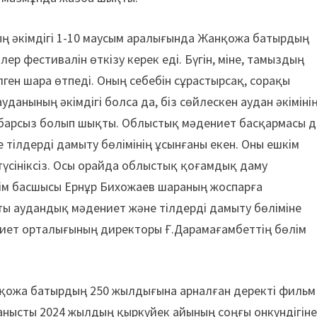
ың әкімдігі 1-10 маусым аралығында Жанқожа батырдың
ер фестивалін өткізу керек еді. Бүгін, міне, тамыздың
ілген шара өтпеді. Оның себебін сұрастырсақ, сорақы
анының әкімдігі болса да, біз сөйлескен аудан әкіміні
абарсыз болып шықты. Облыстық мәдениет басқармасы д
 тілдерді дамыту бөлімінің ұсынғаны екен. Оны ешкім
 түсініксіз. Осы орайда облыстық қоғамдық даму
ім басшысы Ернұр Бихожаев шараның жоспарға
ты аудандық мәдениет және тілдерді дамыту бөліміне
иет орталығының директоры Ғ.Дарамағамбеттің бөлім
анқожа батырдың 250 жылдығына арналған деректі фильм
анысты 2024 жылдың қыр­күйек айының соңғы онкүндігін