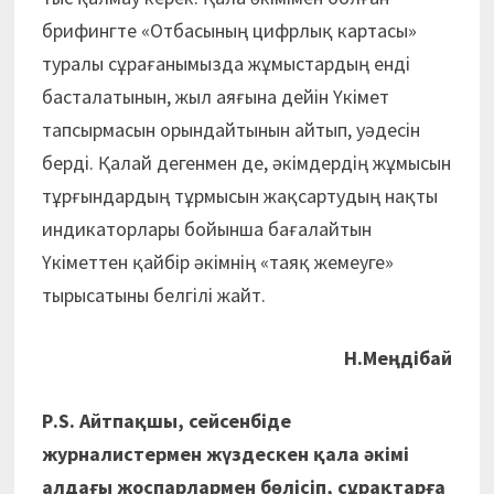
брифингте «Отбасының цифрлық картасы»
туралы сұрағанымызда жұмыстардың енді
басталатынын, жыл аяғына дейін Үкімет
тапсырмасын орындайтынын айтып, уәдесін
берді. Қалай дегенмен де, әкімдердің жұмысын
тұрғындардың тұрмысын жақсартудың нақты
индикаторлары бойынша бағалайтын
Үкіметтен қайбір әкімнің «таяқ жемеуге»
тырысатыны белгілі жайт.
Н.Меңдібай
Р.S. Айтпақшы, сейсенбіде
журналистермен жүздескен қала әкімі
алдағы жоспарлармен бөлісіп, сұрақтарға