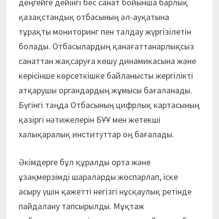
деңгейге дейінгі бес санат бойынша барлық
қазақстандық отбасының әл-ауқатына
тұрақты мониторинг пен талдау жүргізілетін
болады. Отбасылардың қанағаттанарлықсыз
санаттан жақсаруға көшу динамикасына және
керісінше көрсеткішке байланысты жергілікті
атқарушы органдардың жұмысы бағаланады.
Бүгінгі таңда Отбасының цифрлық картасының
қазіргі нәтижелерін БҰҰ мен жетекші
халықаралық институттар оң бағалады.
Әкімдерге бұл құралды орта және
ұзақмерзімді шараларды жоспарлап, іске
асыру үшін қажетті негізгі нұсқаулық ретінде
пайдалану тапсырылды. Мұқтаж