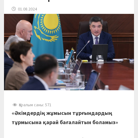
01.08.2024
Қаралым саны:
571
«Әкімдердің жұмысын тұрғындардың
тұрмысына
қарай
бағалайтын боламыз»