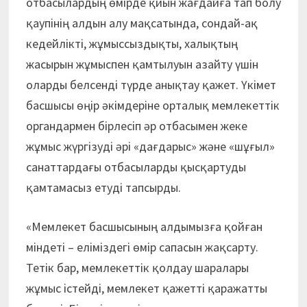
отбасылардың өмірде қиын жағдайға тап болу
қаупінің алдын алу мақсатында, сондай-ақ
кедейлікті, жұмыссыздықты, халықтың
жасырын жұмыспен қамтылуын азайту үшін
оларды белсенді түрде анықтау қажет. Үкімет
басшысы өңір әкімдеріне орталық мемлекеттік
органдармен бірлесіп әр отбасымен жеке
жұмыс жүргізуді әрі «дағдарыс» және «шұғыл»
санаттардағы отбасыларды қысқартуды
қамтамасыз етуді тапсырды.
«Мемлекет басшысының алдымызға қойған
міндеті – еліміздегі өмір сапасын жақсарту.
Тетік бар, мемлекеттік қолдау шаралары
жұмыс істейді, мемлекет қажетті қаражатты