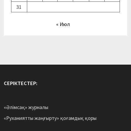
31
« Июл
СЕРІКТЕСТЕР:
«Әлімсақ» журналы
«Руханиятты жаңғырту» қоғамдық қоры