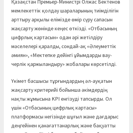
Қазақстан Премьер-Министрі Олжас Бектенов
мемлекеттік қолдау шараларының тиімділігін
арттыру арқылы елімізде өмір сүру сапасын
жақсарту жөнінде кеңес өткізді. «Отбасының
цифрлық картасын» одан әрі жетілдіру
мәселелері қаралды, сондай-ақ «Әлеуметтік
әмиян», «Мектепке дейінгі ұйымдарды вау­
черлік қаржыландыру» жобалары көрсетілді.
Үкімет басшысы тұрғындардың әл-ауқатын
жақсарту критерийі бойынша әкімдердің
нақты жұмысына KPI енгізуді тапсырды. Ол
үшін «Отбасының цифрлық картасы»
платформасы негізінде шұғыл және дағдарыс
деңгейінен қанағаттанарлық және бақуатты