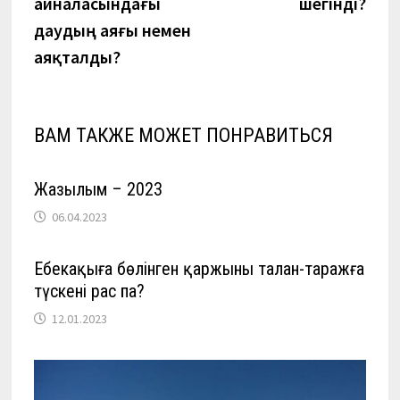
айналасындағы
шегінді?
даудың аяғы немен
аяқталды?
ВАМ ТАКЖЕ МОЖЕТ ПОНРАВИТЬСЯ
Жазылым – 2023
06.04.2023
Еңбекақыға бөлінген қаржының талан-таражға
түскені рас па?
12.01.2023