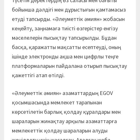
түсетін деректердің өз саласы мен бағыты
бойынша дәлдігі мен дұрыстығын қамтамасыз
етуді тапсырды. «Әлеуметтік әмиян» жобасын
кеңейту, заңнамаға тиісті өзгерістер енгізу
мәселелерін пысықтау тапсырылды. Бұдан
басқа, қаражатты мақсатты есептеуді, оның
ішінде электронды ақша мен цифрлы теңге
платформаларын пайдалана отырып пысықтау
қажеттігі атап өтілді.
«Әлеуметтік әмиян» азаматтардың EGOV
қосымшасында мемлекет тарапынан
көрсетілетін барлық қолдау құралдары мен
шараларын жинақтау арқылы азаматтарға
мемлекеттік қолдау шараларын алуды
жеңілдету үшін жасалған. Аталған жоба