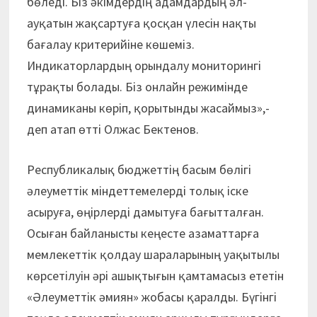
бөледі. Біз әкімдердің адамдардың әл-
ауқатын жақсартуға қосқан үлесін нақты
бағалау критерийіне көшеміз.
Индикаторлардың орындалу мониторингі
тұрақты болады. Біз онлайн режимінде
динамиканы көріп, қорытынды жасаймыз»,-
деп атап өтті Олжас Бектенов.
Республикалық бюджеттің басым бөлігі
әлеуметтік міндеттемелерді толық іске
асыруға, өңірлерді дамытуға бағытталған.
Осыған байланыс­ты кеңесте азаматтарға
мемлекеттік қолдау шараларының уақытылы
көрсетілуін әрі ашықтығын қамтамасыз ететін
«Әлеуметтік әмиян» жобасы қаралды. Бүгінгі