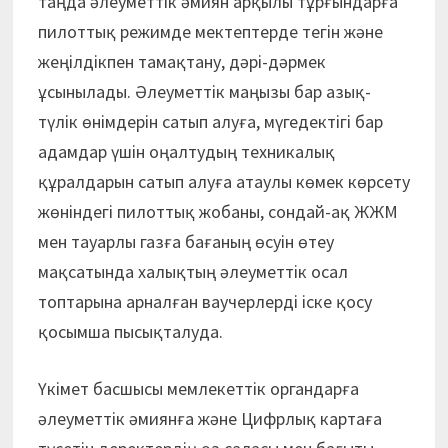
таңда әлеуметтік әмиян арқылы тұрғындарға
пилоттық режимде мектептерде тегін және
жеңілдікпен тамақтану, дәрі-дәрмек
ұсынылады. Әлеуметтік маңызы бар азық-
түлік өнімдерін сатып алуға, мүгедектігі бар
адамдар үшін оңалтудың техникалық
құралдарын сатып алуға атаулы көмек көрсету
жөніндегі пилоттық жобаны, сондай-ақ ЖЖМ
мен тауарлы газға бағаның өсуін өтеу
мақсатында халықтың әлеуметтік осал
топтарына арналған ваучерлерді іске қосу
қосымша пысықталуда.
Үкімет басшысы мемлекеттік органдарға
әлеуметтік әмиянға және Цифрлық картаға