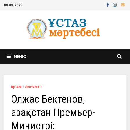
Перейти
08.08.2026
к
содержимому
МЕНЮ
ҚОҒАМ
/
ӘЛЕУМЕТ
Олжас Бектенов,
Қазақстан Премьер-
Министрі: