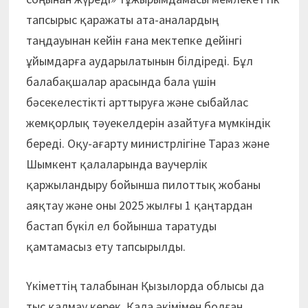
тапсырыс қаражаты ата-аналардың
таңдауынан кейін ғана мектепке дейінгі
ұйымдарға аударылатынын білдіреді. Бұл
балабақшалар арасында бала үшін
бәсекелестікті арттыруға және сыбайлас
жемқорлық тәуекелдерін азайтуға мүмкіндік
береді. Оқу-ағарту минис­трлігіне Тараз және
Шымкент қалаларында ваучерлік
қаржыландыру бойынша пилоттық жобаны
аяқтау және оны 2025 жылғы 1 қаңтардан
бастап бүкіл ел бойынша таратуды
қамтамасыз ету тапсырылды.
Үкіметтің талабынан Қызылорда облысы да
тыс қалмау керек. Қала әкімімен болған