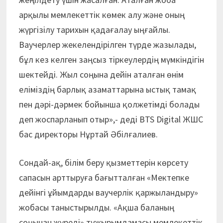
арқылы мемлекеттік көмек алу және оның
жүргізілу тарихын қадағалау ыңғайлы.
Ваучерлер жекелендірілген түрде жазылады,
бұл кез келген заңсыз тіркеулердің мүмкіндігін
шектейді. Жыл соңына дейін аталған өнім
еліміздің барлық азаматтарына ыстық тамақ
пен дәрі-дәрмек бойынша қолжетімді болады
деп жоспарланып отыр»,- деді BTS Digital ЖШС
бас директоры Нұртай Әбілғалиев.
Сондай-ақ, білім беру қызметтерін көрсету
сапасын арттыруға бағытталған «Мектепке
дейінгі ұйымдарды ваучерлік қаржыландыру»
жобасы таныстырылды. «Ақша баланың
соңынан жүреді» тұжырымдамасы мемлекеттік