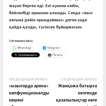
жауап берген еді. Екі күннен кейін,
бейсенбіді орнынан алынды. Сонда «жыл
аяғына дейін орындаймыз» деген уәде
қайда қалды, түсінсек бұйырмасын.
Сілтемемен бөлісу:
WhatsApp
Telegram
Печать
Навигация
Предыдущая
Сле
ПРЕДЫДУЩАЯ ЗАПИСЬ
СЛЕДУЮЩАЯ ЗАПИСЬ
запись:
запи
«Қызылорда арена»
Жанқожа батырға
по
көпфункционалды
келгенде
записям
кешені
қазалылықтар неге