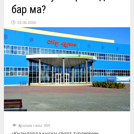
бар ма?
03.06.2026
Қаралым саны:
369
«Қызылорда қысқы спорт түрлерінен