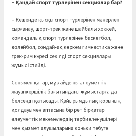
–
Қандай спорт түрлерінен секциялар бар?
– Кешенде қысқы спорт түрлерінен мәнерлеп
сырғанау, шорт-трек және шайбалы хоккей,
командалық спорт түрлерінен баскетбол,
волейбол, сондай-ақ көркем гимнастика және
грек-рим күресі секілді спорт секциялары
жұмыс істейді.
Сонымен қатар, мұз айдыны әлеуметтік
жауапкершілік бағытындағы жұмыстарға да
белсенді қатысады. Қайырымдылық қорының
қолдауымен аптасына бір рет бірқатар
әлеуметтік мекемелердің тәрбиеленушілері
мен қызмет алушыларына коньки тебуге