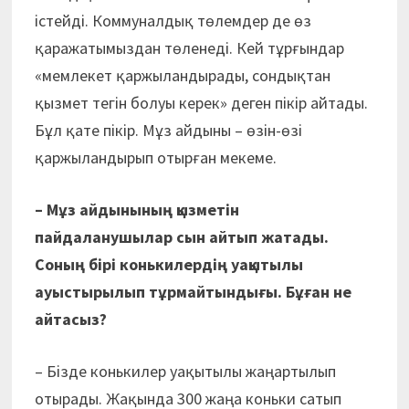
істейді. Коммуналдық төлемдер де өз
қаражатымыздан төленеді. Кей тұрғындар
«мемлекет қаржыландырады, сондықтан
қызмет тегін болуы керек» деген пікір айтады.
Бұл қате пікір. Мұз айдыны – өзін-өзі
қаржыландырып отырған мекеме.
–
Мұз айдынының қызметін
пайдаланушылар сын айтып жатады.
Соның бірі конькилердің уақытылы
ауыстырылып тұрмайтындығы. Бұған не
айтасыз?
– Бізде конькилер уақытылы жаңартылып
отырады. Жақында 300 жаңа коньки сатып