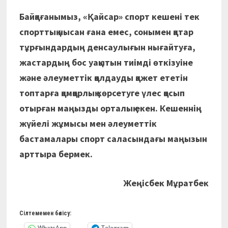
Байқағанымыз, «Қайсар» спорт кешені тек
спорттық нысан ғана емес, сонымен қатар
тұрғындардың денсаулығын нығайтуға,
жастардың бос уақытын тиімді өткізуіне
және әлеуметтік қолдауды қажет ететін
топтарға қамқорлық көрсетуге үлес қосып
отырған маңызды орталық екен. Кешеннің
жүйелі жұмысы мен әлеуметтік
бастамалары спорт саласындағы маңызын
арттыра бермек.
Жеңісбек Мұратбек
Сілтемемен бөлісу:
WhatsApp
Telegram