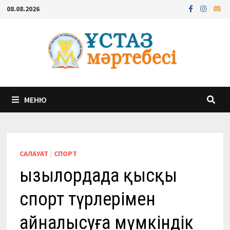
Перейти
08.08.2026
к
содержимому
МЕНЮ
САЛАУАТ
/
СПОРТ
Қызылордада қысқы
спорт түрлерімен
айналысуға мүмкіндік