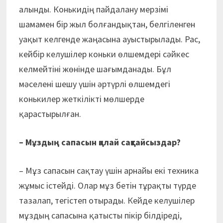
алынды. Конькидің пайдалану мерзімі
шамамен бір жыл болғандықтан, белгіленген
уақыт келгенде жаңасына ауыстырылады. Рас,
кейбір келушілер коньки өлшемдері сәйкес
келмейтіні жөнінде шағымданады. Бұл
мәселені шешу үшін әртүрлі өлшемдегі
конькилер жеткілікті мөлшерде
қарастырылған.
– Мұздың сапасын қалай сақтайсыздар?
– Мұз сапасын сақтау үшін арнайы екі техника
жұмыс істейді. Олар мұз бетін тұрақты түрде
тазалап, тегістеп отырады. Кейде келушілер
мұздың сапасына қатысты пікір білдіреді,