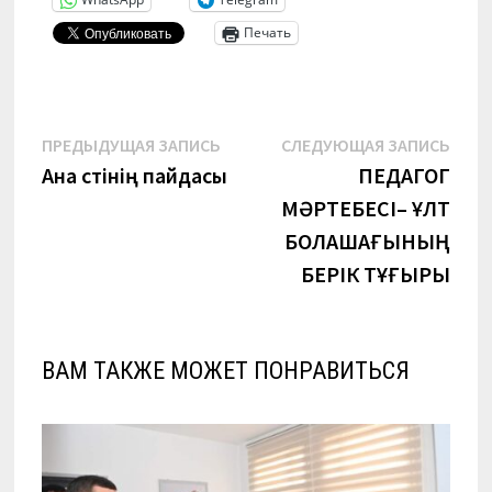
Печать
Навигация
Предыдущая
Сле
ПРЕДЫДУЩАЯ ЗАПИСЬ
СЛЕДУЮЩАЯ ЗАПИСЬ
запись:
запи
Ана сүтінің пайдасы
ПЕДАГОГ
по
МӘРТЕБЕСІ– ҰЛТ
записям
БОЛАШАҒЫНЫҢ
БЕРІК ТҰҒЫРЫ
ВАМ ТАКЖЕ МОЖЕТ ПОНРАВИТЬСЯ