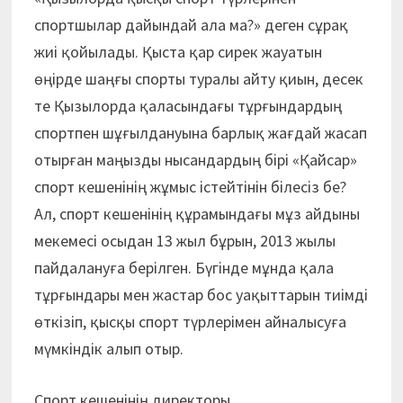
спортшылар дайындай ала ма?» деген сұрақ
жиі қойылады. Қыста қар сирек жауатын
өңірде шаңғы спорты туралы айту қиын, десек
те Қызылорда қаласындағы тұрғындардың
спортпен шұғылдануына барлық жағдай жасап
отырған маңызды нысандардың бірі «Қайсар»
спорт кешенінің жұмыс істейтінін білесіз бе?
Ал, спорт кешенінің құрамындағы мұз айдыны
мекемесі осыдан 13 жыл бұрын, 2013 жылы
пайдалануға берілген. Бүгінде мұнда қала
тұрғындары мен жастар бос уақыттарын тиімді
өткізіп, қысқы спорт түрлерімен айналысуға
мүмкіндік алып отыр.
Спорт кешенінің директоры