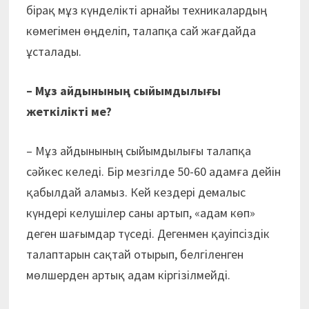
бірақ мұз күнделікті арнайы техникалардың
көмегімен өңделіп, талапқа сай жағдайда
ұсталады.
– Мұз айдынының сыйымдылығы
жеткілікті ме?
– Мұз айдынының сыйымдылығы талапқа
сәйкес келеді. Бір мезгілде 50-60 адамға дейін
қабылдай аламыз. Кей кездері демалыс
күндері келушілер саны артып, «адам көп»
деген шағымдар түседі. Дегенмен қауіпсіздік
талаптарын сақтай отырып, белгіленген
мөлшерден артық адам кіргізілмейді.