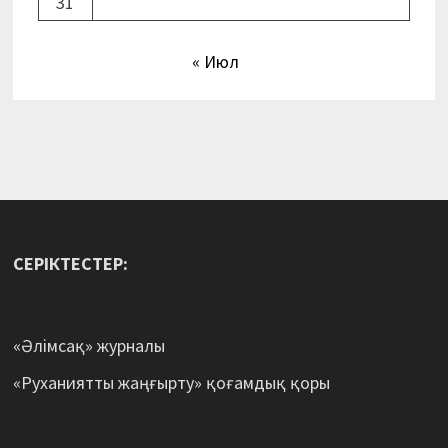
31
« Июл
СЕРІКТЕСТЕР:
«Әлімсақ» журналы
«Руханиятты жаңғырту» қоғамдық қоры