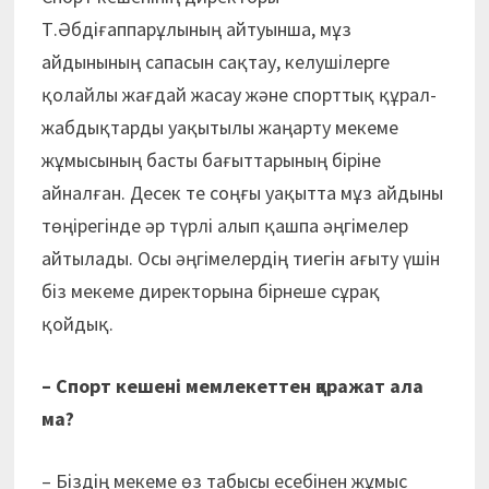
Т.Әбдіғаппарұлының айтуынша, мұз
айдынының сапасын сақтау, келушілерге
қолайлы жағдай жасау және спорттық құрал-
жабдықтарды уақытылы жаңарту мекеме
жұмысының басты бағыттарының біріне
айналған. Десек те соңғы уақытта мұз айдыны
төңірегінде әр түрлі алып қашпа әңгімелер
айтылады. Осы әңгімелердің тиегін ағыту үшін
біз мекеме директорына бірнеше сұрақ
қойдық.
– Спорт кешені мемлекеттен қаражат ала
ма?
– Біздің мекеме өз табысы есебінен жұмыс