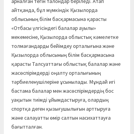
арналған тегін талондар беріледі. Атап
айтқанда, бұл мүмкіндік Қызылорда
облысының білім басқармасына қарасты
«Отбасы үлгісіндегі балалар ауылы»
мекемесіне, Қызылорда облыстық кәмелетке
толмағандарды бейімдеу орталығына және
Қызылорда облысының білім басқармасына
қарасты Талсуаттағы облыстық балалар және
жасөспірімдерді оңалту орталығының
тәрбиеленушілеріне ұсынылады. Мұндай игі
бастама балалар мен жасөспірімдердің бос
уақытын тиімді ұйымдастыруға, олардың
спортқа деген қызығушылығын арттыруға
және салауатты өмір салтын насихаттауға
бағытталған.