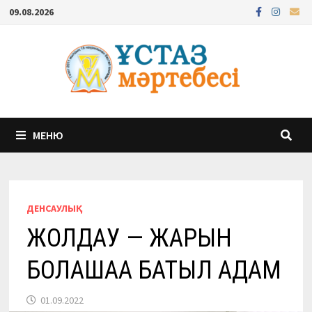
Перейти
09.08.2026
к
содержимому
МЕНЮ
ДЕНСАУЛЫҚ
ЖОЛДАУ — ЖАРҚЫН
БОЛАШАҚҚА БАТЫЛ ҚАДАМ
01.09.2022