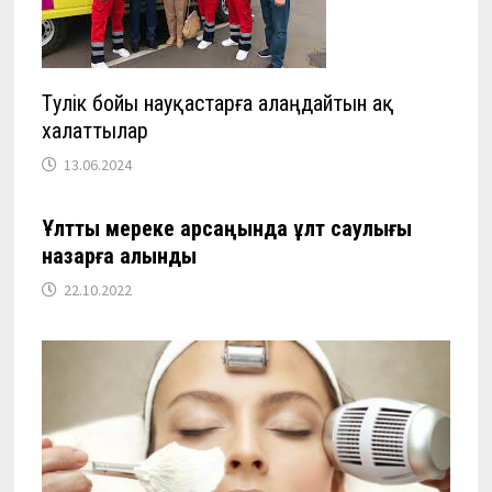
Тәулік бойы науқастарға алаңдайтын ақ
халаттылар
13.06.2024
Ұлттық мереке қарсаңында ұлт саулығы
назарға алынды
22.10.2022