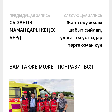
Навигация
Предыдущая
Сле
ПРЕДЫДУЩАЯ ЗАПИСЬ
СЛЕДУЮЩАЯ ЗАПИСЬ
запись:
запи
СЫЗҒАНОВ
Жаңа оқу жылы
по
МАМАНДАРЫ КЕҢЕС
шабыт сыйлап,
записям
БЕРДI
ұлағатты ұстаздар
төрге озған күн
ВАМ ТАКЖЕ МОЖЕТ ПОНРАВИТЬСЯ