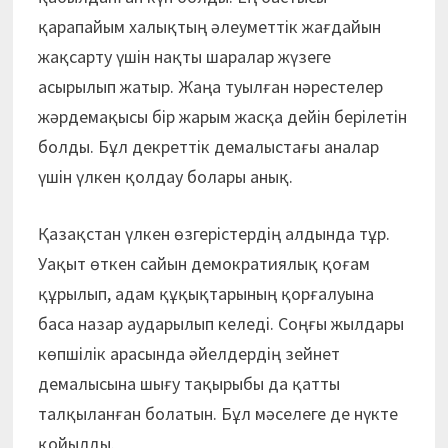
қарапайым халықтың әлеуметтік жағдайын
жақсарту үшін нақты шаралар жүзеге
асырылып жатыр. Жаңа туылған нәрестелер
жәрдемақысы бір жарым жасқа дейін берілетін
болды. Бұл декреттік демалыстағы аналар
үшін үлкен қолдау болары анық.
Қазақстан үлкен өзгерістердің алдында тұр.
Уақыт өткен сайын демократиялық қоғам
құрылып, адам құқықтарының қорғалуына
баса назар аударылып келеді. Соңғы жылдары
көпшілік арасында әйелдердің зейнет
демалысына шығу тақырыбы да қатты
талқыланған болатын. Бұл мәселеге де нүкте
қойылды.