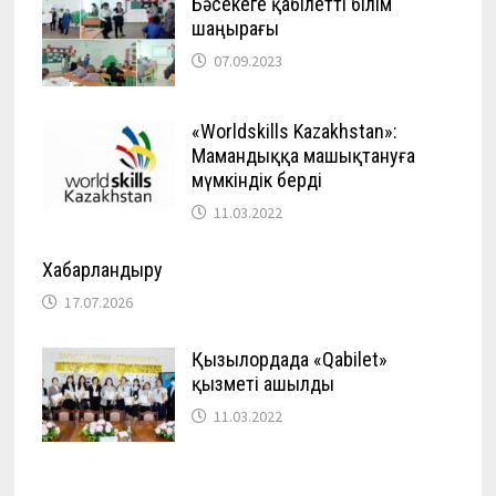
Бәсекеге қабілетті білім
шаңырағы
07.09.2023
«Worldskills Kazakhstan»:
Мамандыққа машықтануға
мүмкіндік берді
11.03.2022
Хабарландыру
17.07.2026
Қызылордада «Qabilet»
қызметі ашылды
11.03.2022