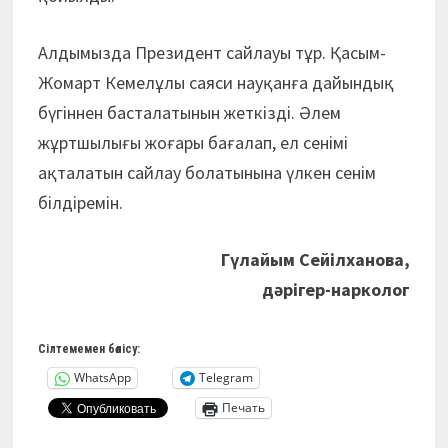
Алдымызда Президент сайлауы тұр. Қасым-
Жомарт Кемелұлы саяси науқанға дайындық
бүгіннен басталатынын жеткізді. Әлем
жұртшылығы жоғары бағалап, ел сенімі
ақталатын сайлау болатынына үлкен сенім
білдіремін.
Гүлайым Сейілханова,
дәрігер-нарколог
Сілтемемен бөлісу:
WhatsApp
Telegram
Печать