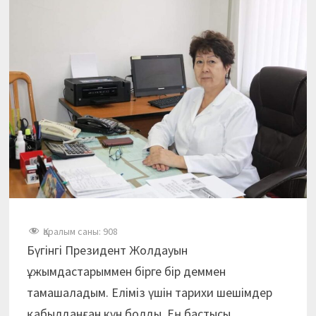
Қаралым саны:
908
Бүгінгі Президент Жолдауын
ұжымдастарыммен бірге бір деммен
тамашаладым. Еліміз үшін тарихи шешімдер
қабылданған күн болды. Ең бастысы