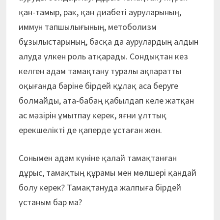
қан-тамыр, рак, қан диабеті ауруларының,
иммун тапшылығының, метоболизм
бұзылыстарының, басқа да аурулардың алдын
алуда үлкен роль атқарады. Сондықтан кез
келген адам тамақтану туралы ақпаратты
оқығанда бәріне бірдей құлақ аса беруге
болмайды, ата-бабаң қабылдап келе жатқан
ас мәзірін ұмытпау керек, яғни ұлттық
ерекшелікті де қаперде ұстаған жөн.
Сонымен адам күніне қалай тамақтанған
дұрыс, тамақтың құрамы мен мөлшері қандай
болу керек? Тамақтануда жалпыға бірдей
ұстаным бар ма?