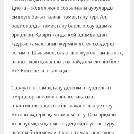
Диета – жедел және созылмалы ауруларды
емдеуге бағытталған тамақтану түрі. Ал,
рационалды тамақтану барлық сау адамға
арналған. Қазіргі таңда кей адамдардан
«дұрыс тамақтанып жүрмін» деген сөздерді
естиміз. Шынымен, олар ішіп жүрген тамағының
ағзасы үшін қаншалықты пайдалы екенін біле
ме? Ендеше зер салыңыз.
Салауатты тамақтану дегеніміз күнделікті
өмірде организмнің энергетикасын,
пластикалық қажеттілігін және ішкі реттеу
механизмдерін қамтамасыз ету. Осы арқылы
денсаулықты қалыпты деңгейде ұстап тұру,
ауруды болдырмау. Дұрыс тамақтану жүрек