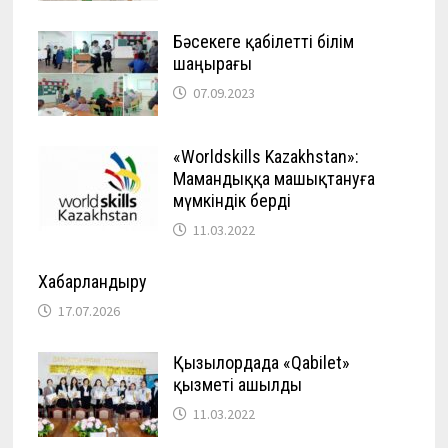
Бәсекеге қабілетті білім
шаңырағы
07.09.2023
«Worldskills Kazakhstan»:
Мамандыққа машықтануға
мүмкіндік берді
11.03.2022
Хабарландыру
17.07.2026
Қызылордада «Qabilet»
қызметі ашылды
11.03.2022