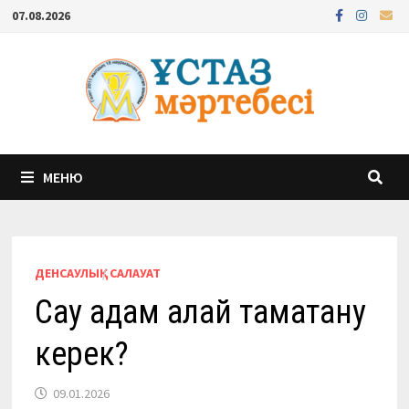
Перейти
07.08.2026
к
содержимому
МЕНЮ
ДЕНСАУЛЫҚ
/
САЛАУАТ
Сау адам қалай тамақтану
керек?
09.01.2026