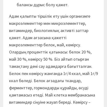
балансы дұрыс болу қажет.
Адам қалыпты тіршілік ету үшін организмге
макроэлементтер мен микроэлементтер,
витаминдер, биологиялық активті заттар
қажет. Адам ағзасына қажетті
макроэлементтер белок, май, көмірсу.
Олардың проценттік қатынасы: белок 20 %,
май 30 %, көмірсу 50 %. Біз айтып отырған
тамақтану дені сау адамдарға бағытталған.
Белок пен көмірсу жанғанда 1г/4 ккал, май 1г/9
ккал бөледі. Белок ағзадағы ткандар,
ферменттер, гормондарды құрайды, өсуді
қамтамасыз етеді. Май клетка мембранасына
витаминдер сіңуіне жауап береді. Көмірсу –