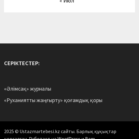
« Июл
СЕРІКТЕСТЕР:
«Әлімсақ» журналы
«Руханиятты жаңғырту» қоғамдық қоры
2025 © Ustazmartebesi.kz сайты. Барлық құқықтар
қорғалған. Работает на
WordPress
и
Bam
.