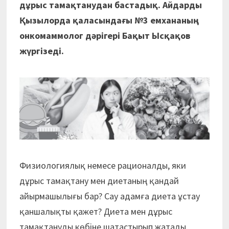
дұрыс тамақтанудан бастадық. Айдарды
Қызылорда қаласындағы №3 емхананың
онкомаммолог дәрігері Бақыт Ысқақов
жүргізеді.
Физиологиялық немесе рационалды, яки
дұрыс тамақтану мен диетаның қандай
айырмашылығы бар? Сау адамға диета ұстау
қаншалықты қажет? Диета мен дұрыс
тамақтануды көбіне шатастырып жатады.