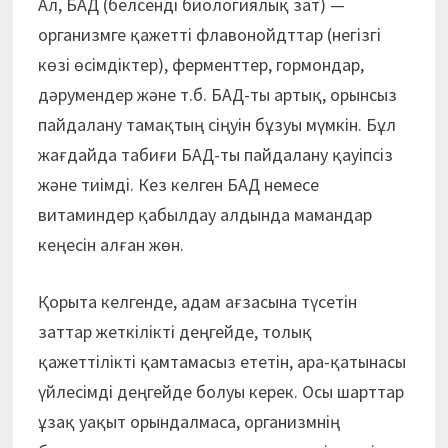
Ал, БАД (белсенді биологиялық зат) —
организмге қажетті флавонойдттар (негізгі
көзі өсімдіктер), ферменттер, гормондар,
дәрумендер және т.б. БАД-ты артық, орынсыз
пайдалану тамақтың сіңуін бұзуы мүмкін. Бұл
жағдайда табиғи БАД-ты пайдалану қауіпсіз
және тиімді. Кез келген БАД немесе
витаминдер қабылдау алдында мамандар
кеңесін алған жөн.
Қорыта келгенде, адам ағзасына түсетін
заттар жеткілікті деңгейде, толық
қажеттілікті қамтамасыз ететін, ара-қатынасы
үйлесімді деңгейде болуы керек. Осы шарттар
ұзақ уақыт орындалмаса, организмнің