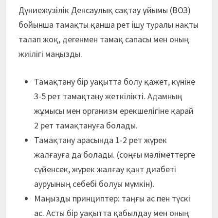
Дүниежүзілік Денсаулық сақтау ұйымы (ВОЗ)
бойынша тамақты қанша рет ішу туралы нақты
талап жоқ, дегенмен тамақ сапасы мен оның
жиілігі маңызды.
Тамақтану бір уақытта болу қажет, күніне
3-5 рет тамақтану жеткілікті. Адамның
жұмысы мен организм ерекшелігіне қарай
2 рет тамақтануға болады.
Тамақтану арасында 1-2 рет жүрек
жалғауға да болады. (соңғы мәліметтерге
сүйенсек, жүрек жалғау қант диабеті
ауруының себебі болуы мүмкін).
Маңызды принциптер: таңғы ас пен түскі
ас. Асты бір уақытта қабылдау мен оның