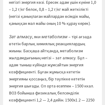
негізгі энергия көзі. Ересек адам үшін күніне 1,0
– 1,2 г/кг белок, 0,8 – 1,2 г/кг май жеткілікті
(негізі қанықпаған майлардан өсімдік майы,
қаныққан мал майы оның 10 % құрау керек).
Зат алмасу
, яки
метаболизм
– тірі ағзада
өтетін барлық химиялық реакциялардың
жиыны. Басқаша айтқанда, метаболизм
жылдамдығының негізі – зат алмасу. Бұл –
адам тыныш күйінде жұмсайтын энергия
коэффициенті. Бұған жұмысқа кететін
энергияны қоссаңыз, бір тәулікке кететін
энергия шығады. Ол орта есеппен – 1500 ккал.
ВОЗ бойынша физикалық белсенділік
коэффициенті 1,2 — 2,4 дейін. 1500х1.2 — 2250