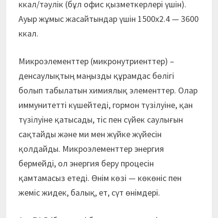
ккал/тәулік (бұл офис қызметкерлері үшін).
Ауыр жұмыс жасайтындар үшін 1500х2.4 — 3600
ккал.
Микроэлементтер (микронутриенттер) –
денсаулықтың маңызды құрамдас бөлігі
болып табылатын химиялық элементтер. Олар
иммунитетті күшейтеді, гормон түзілуіне, қан
түзілуіне қатысады, тіс пен сүйек саулығын
сақтайды және ми мен жүйке жүйесін
қолдайды. Микроэлементтер энергия
бермейді, ол энергия беру процесін
қамтамасыз етеді. Өнім көзі — көкөніс пен
жеміс жидек, балық, ет, сүт өнімдері.