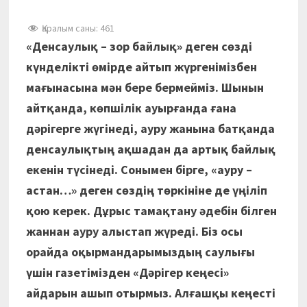
Қаралым саны:
461
«Денсаулық – зор байлық» деген сөзді
күнделікті өмірде айтып жүргенімізбен
мағынасына мән бере бермейміз. Шынын
айтқанда, көпшілік ауырғанда ғана
дәрігерге жүгінеді, ауру жанына батқанда
денсаулықтың ақшадан да артық байлық
екенін түсінеді. Сонымен бірге, «ауру –
астан…» деген сөздің төркініне де үңіліп
қою керек. Дұрыс тамақтану әдебін білген
жаннан ауру алыстап жүреді.
Біз осы
орайда оқырмандарымыздың саулығы
үшін газетімізден «Дәрігер кеңесі»
айдарын ашып отырмыз. Алғашқы кеңесті