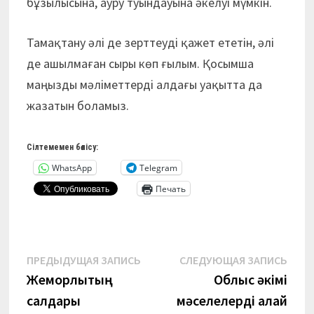
бұзылысына, ауру туындауына әкелуі мүмкін.
Тамақтану әлі де зерттеуді қажет ететін, әлі
де ашылмаған сыры көп ғылым. Қосымша
маңызды мәліметтерді алдағы уақытта да
жазатын боламыз.
Сілтемемен бөлісу:
WhatsApp
Telegram
Печать
Навигация
Предыдущая
Сле
ПРЕДЫДУЩАЯ ЗАПИСЬ
СЛЕДУЮЩАЯ ЗАПИСЬ
запись:
запи
Жемқорлықтың
Облыс әкімі
по
салдары
мәселелерді қалай