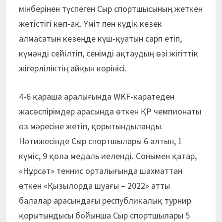
мінберінен түспеген Сыр спортшысының жеткен
жетістігі көп-ақ. Үміт пен күдік кезек
алмасатын кезеңде күш-қуатын сарп етіп,
күмәнді сейілтіп, сенімді ақтаудың өзі жігіттік
жігерліліктің айқын көрінісі.
4-6 қараша аралығында WKF-каратеден
жасөспірімдер арасында өткен ҚР чемпионаты
өз мәресіне жетіп, қорытындыланды.
Нәтижесінде Сыр спортшылары 6 алтын, 1
күміс, 9 қола медаль иеленді. Сонымен қатар,
«Нұрсәт» теннис орталығында шахматтан
өткен «Қызылорда шуағы – 2022» атты
балалар арасындағы республикалық турнир
қорытындысы бойынша Сыр спортшылары 5