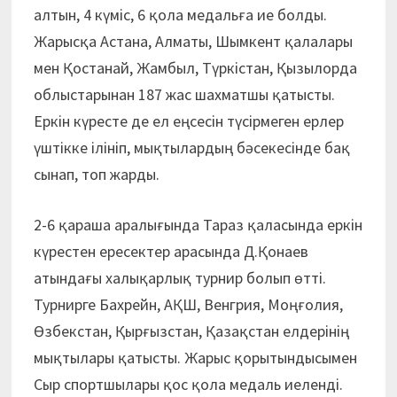
алтын, 4 күміс, 6 қола медальға ие болды.
Жарысқа Астана, Алматы, Шымкент қалалары
мен Қостанай, Жамбыл, Түркістан, Қызылорда
облыстарынан 187 жас шахматшы қатысты.
Еркін күресте де ел еңсесін түсірмеген ерлер
үштікке ілініп, мықтылардың бәсекесінде бақ
сынап, топ жарды.
2-6 қараша аралығында Тараз қаласында еркін
күрестен ересектер арасында Д.Қонаев
атындағы халықарлық турнир болып өтті.
Турнирге Бахрейн, АҚШ, Венгрия, Моңғолия,
Өзбекстан, Қырғызстан, Қазақстан елдерінің
мықтылары қатысты. Жарыс қорытындысымен
Сыр спортшылары қос қола медаль иеленді.