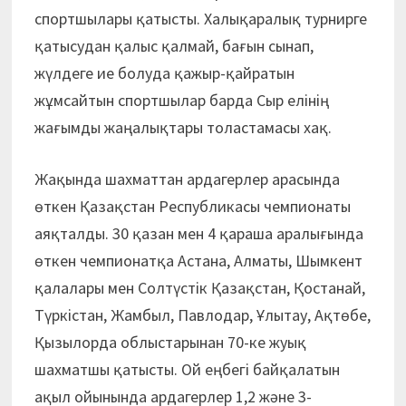
спортшылары қатысты. Халықаралық турнирге
қатысудан қалыс қалмай, бағын сынап,
жүлдеге ие болуда қажыр-қайратын
жұмсайтын спортшылар барда Сыр елінің
жағымды жаңалықтары толастамасы хақ.
Жақында шахматтан ардагерлер арасында
өткен Қазақстан Республикасы чемпионаты
аяқталды. 30 қазан мен 4 қараша аралығында
өткен чемпионатқа Астана, Алматы, Шымкент
қалалары мен Солтүстік Қазақстан, Қостанай,
Түркістан, Жамбыл, Павлодар, Ұлытау, Ақтөбе,
Қызылорда облыстарынан 70-ке жуық
шахматшы қатысты. Ой еңбегі байқалатын
ақыл ойынында ардагерлер 1,2 және 3-