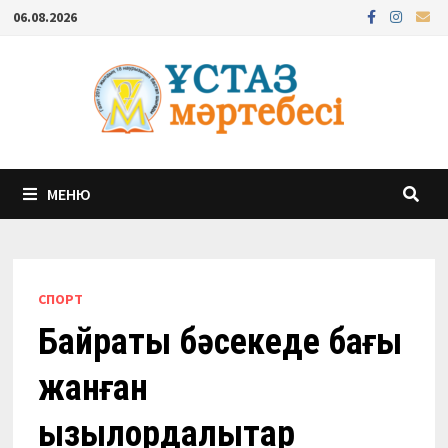
Перейти
06.08.2026
к
содержимому
МЕНЮ
СПОРТ
Байрақты бәсекеде бағы
жанған
қызылордалықтар