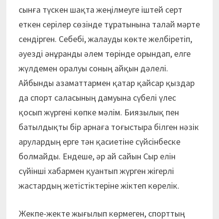
сынға түскен шақта жеңілмеуге іштей серт
еткен серілер сөзінде тұратынына талай мәрте
сендірген. Себебі, жалауды көкте желбіретіп,
әуезді әнұранды әлем төрінде орындап, елге
жүлдемен оралуы соның айқын дәлелі.
Айбынды азаматтармен қатар қайсар қыздар
да спорт саласының дамуына сүбелі үлес
қосып жүргені көпке мәлім. Биязылық пен
батылдықты бір арнаға тоғыстыра білген нәзік
арулардың ерге тән қасиетіне сүйсінбеске
болмайды. Ендеше, әр ай сайын Сыр елін
сүйінші хабармен қуантып жүрген жігерлі
жастардың жетістіктеріне жіктеп көрелік.
Жекпе-жекте жығылып көрмеген, спорттың