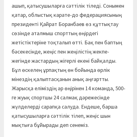
ашып, қатысушыларға сәттілік тіледі. Сонымен
қатар, облыстық карате-до федерациясының
президенті Қайрат Боранбаев өз құттықтау
сөзінде аталмыш спорттың өңірдегі
жетістіктеріне тоқталып өтті. Бақ пен баптың
бәсекесінде, жеңіс пен жеңілістің жекпе-
жегінде жастардың жігерлі екені байқалды.
Бұл өскелең ұрпақтың өн бойында өрлік
мінездің қалыптасқанын анық аңғартты.
Жарысқа еліміздің әр өңірінен 14 команда, 500-
ге жуық спортшы 24 салмақ дәрежесінде
жүлделерді сарапқа салуда. Ендеше, барша
қатысушыларға сәттілік тілеп, жеңіс шын
мықтыға бұйырады деп сенеміз.