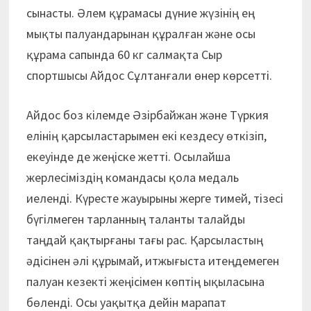
сынасты. Әлем құрамасы дүние жүзінің ең
мықты палуандарынан құралған және осы
құрама сапында 60 кг салмақта Сыр
спортшысы Айдос Сұлтанғали өнер көрсетті.
Айдос боз кілемде Әзірбайжан және Түркия
елінің қарсыластарымен екі кездесу өткізіп,
екеуінде де жеңіске жетті. Осылайша
жерлесіміздің командасы қола медаль
иеленді. Күресте жауырыны жерге тимей, тізесі
бүгілмеген тарланның таланты талайды
таңдай қақтырғаны тағы рас. Қарсыластың
әдісінен әлі құрымай, итжығыста итеңдемеген
палуан кезекті жеңісімен көптің ықыласына
бөленді. Осы уақытқа дейін марапат