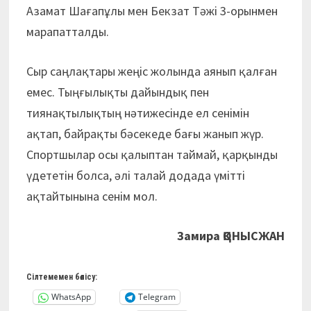
Азамат Шағапұлы мен Бекзат Тәжі 3-орынмен
марапатталды.
Сыр саңлақтары жеңіс жолында аянып қалған
емес. Тыңғылықты дайындық пен
тиянақтылықтың нәтижесінде ел сенімін
ақтап, байрақты бәсекеде бағы жанып жүр.
Спортшылар осы қалыптан таймай, қарқынды
үдететін болса, әлі талай додада үмітті
ақтайтынына сенім мол.
Замира ҚОНЫСЖАН
Сілтемемен бөлісу:
WhatsApp
Telegram