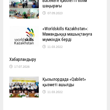
Бәсекеге қабілетті білім
шаңырағы
07.09.2023
«Worldskills Kazakhstan»:
Мамандыққа машықтануға
мүмкіндік берді
11.03.2022
Хабарландыру
17.07.2026
Қызылордада «Qabilet»
қызметі ашылды
11.03.2022