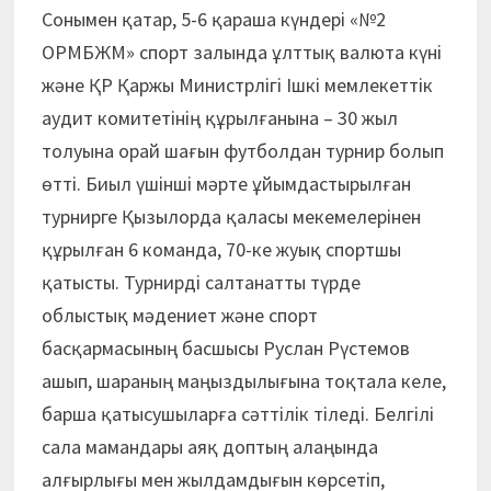
Сонымен қатар, 5-6 қараша күндері «№2
ОРМБЖМ» спорт залында ұлттық валюта күні
және ҚР Қаржы Министрлігі Ішкі мемлекеттік
аудит комитетінің құрылғанына – 30 жыл
толуына орай шағын футболдан турнир болып
өтті. Биыл үшінші мәрте ұйымдастырылған
турнирге Қызылорда қаласы мекемелерінен
құрылған 6 команда, 70-ке жуық спортшы
қатысты. Турнирді салтанатты түрде
облыстық мәдениет және спорт
басқармасының басшысы Руслан Рүстемов
ашып, шараның маңыздылығына тоқтала келе,
барша қатысушыларға сәттілік тіледі. Белгілі
сала мамандары аяқ доптың алаңында
алғырлығы мен жылдамдығын көрсетіп,