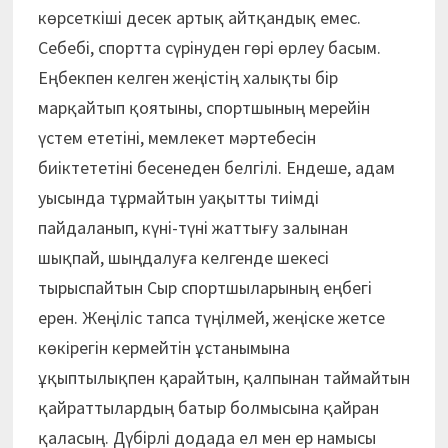
көрсеткіші десек артық айтқандық емес.
Себебі, спортта сүрінуден гөрі өрлеу басым.
Еңбекпен келген жеңістің халықты бір
марқайтып қоятыны, спортшының мерейін
үстем ететіні, мемлекет мәртебесін
биіктететіні бесенеден белгілі. Ендеше, адам
уысында тұрмайтын уақытты тиімді
пайдаланып, күні-түні жаттығу залынан
шықпай, шыңдалуға келгенде шекесі
тырыспайтын Сыр спортшыларының еңбегі
ерен. Жеңіліс тапса түңілмей, жеңіске жетсе
көкірегін кермейтін ұстанымына
ұқыптылықпен қарайтын, қалпынан таймайтын
қайраттылардың батыр болмысына қайран
қаласың. Дүбірлі додада ел мен ер намысы