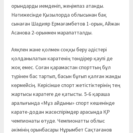
орындарды иемденіп, жеңімпаз атанды.
Нәтижесінде Қызылорда облысынан бақ
сынаған Шадияр Ермағамбетов 1-орын, Айжан
Асанова 2-орынмен марапатталды.
Аяқпен және қолмен соққы беру әдістері
қолданылатын каратенің төндірер қаупі де
жоқ емес. Соған қарамастан спорттың бұл
түрінен бас тартып, басын бұғып қалған жанды
көрмейсің. Керісінше спорт жетістіктерінің тең
жартысы каратеге де қатысты. 5-6 қараша
аралығында «Мұз айдыны» спорт кешенінде
карате-додан жасөспірімдер арасында ҚР
чемпионаты өтуде. Чемпионатты облыс
әкімінің орынбасары Нұрымбет Сақтағанов