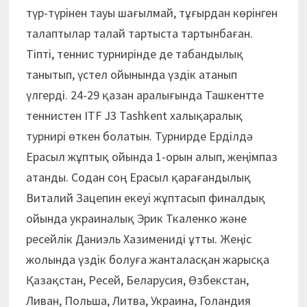
түр-түрінен тауы шағылмай, тұғырдан көрінген
талаптылар талай тартыста тартынбаған.
Тіпті, теннис турнирінде де табандылық
танытып, үстел ойынында үздік атанып
үлгерді. 24-29 қазан аралығында Ташкентте
теннистен ITF J3 Tashkent халықаралық
турнирі өткен болатын. Турнирде Ерділдә
Ерасыл жұптық ойында 1-орын алып, жеңімпаз
атанды. Содан соң Ерасыл қарағандылық
Виталий Зацепин екеуі жұптасып финалдық
ойында украиналық Эрик Ткаленко және
ресейлік Даниэль Хазимениді ұтты. Жеңіс
жолында үздік болуға жанталасқан жарысқа
Қазақстан, Ресей, Беларусия, Өзбекстан,
Ливан, Польша, Литва, Украина, Голандия