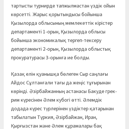
тартысты турнирде тапжылмастан үздік ойын
көрсетті. Жарыс қорытындысы бойынша
Қызылорда облысының мемлекеттік кірістер
департаменті 1-орын, Қызылорда облысы
бойынша экономикалық тергеп-тексеру
департаменті 2-орын, Қызылорда облыстық
прокуратурасы 3-орынға ие болды.
Қазақ елін қуанышқа бөлеген Сыр саңлағы
Айдос Сұлтанғали тағы да жеңіс тұғырынан
көрінді. Әзірбайжанның астанасы Бакуде грек-
рим күресінен Әлем кубогі өтті. Әлемдік
додада күрес түрлерінен үздіктер қатарынан
табылатын Түркия, Әзірбайжан, Иран,
Қырғызстан және Әлем құрамалары бақ