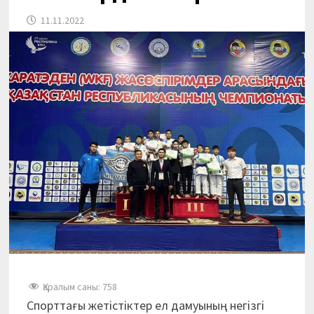
11.11.2022
Қаралым саны:
758
Спорттағы жетістіктер ел дамуының негізгі