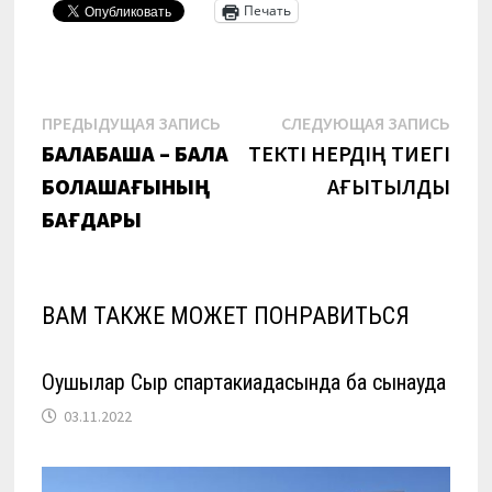
Печать
Навигация
Предыдущая
Сле
ПРЕДЫДУЩАЯ ЗАПИСЬ
СЛЕДУЮЩАЯ ЗАПИСЬ
запись:
запи
БАЛАБАҚША – БАЛА
ТЕКТІ ӨНЕРДІҢ ТИЕГІ
по
БОЛАШАҒЫНЫҢ
АҒЫТЫЛДЫ
записям
БАҒДАРЫ
ВАМ ТАКЖЕ МОЖЕТ ПОНРАВИТЬСЯ
Оқушылар Сыр спартакиадасында бақ сынауда
03.11.2022