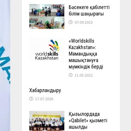
Бәсекеге қабілетті
білім шаңырағы
07.09.2023
«Worldskills
Kazakhstan»:
Мамандыққа
машықтануға
мүмкіндік берді
11.03.2022
Хабарландыру
17.07.2026
Қызылордада
«Qabilet» қызметі
ашылды