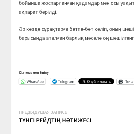
бойынша жоспарланған қадамдар мен осы уақыт
ақпарат берілді.
Әр кезде сұрақтарға бетпе-бет келіп, оның ше
барысында аталған барлық мәселе оң шешілгенг
Сілтемемен бөлісу:
WhatsApp
Telegram
Печа
Навигация
Предыдущая
ПРЕДЫДУЩАЯ ЗАПИСЬ
запись:
ТҮНГІ РЕЙДТІҢ НӘТИЖЕСІ
по