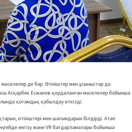
мәселелер де бар. Өтініштер мен ұсыныстар да
ысы Асқарбек Есжанов қордаланған мәселелер бойынша
лында қоғамдық қабылдау өткізді.
тарын, өтініштері мен шағымдарын білдірді. Атап
еңгейде енгізу және VR бағдарламалары бойынша