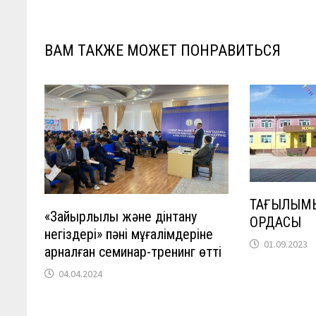
записям
ВАМ ТАКЖЕ МОЖЕТ ПОНРАВИТЬСЯ
ТАҒЫЛЫМЫ
«Зайырлылық және дінтану
ОРДАСЫ
негіздері» пәні мұғалімдеріне
01.09.2023
арналған семинар-тренинг өтті
04.04.2024