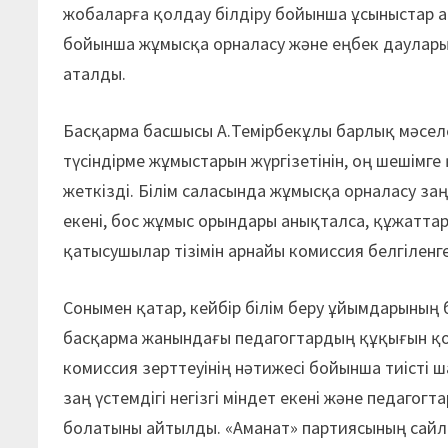
жобаларға қолдау білдіру бойынша ұсыныстар 
бойынша жұмысқа орналасу және еңбек даулар
аталды.
Басқарма басшысы А.Темірбекұлы барлық мәсел
түсіндірме жұмыстарын жүргізетінін, оң шешімг
жеткізді. Білім саласында жұмысқа орналасу заң
екені, бос жұмыс орындары анықталса, құжатт
қатысушылар тізімін арнайы комиссия белгілен
Сонымен қатар, кейбір білім беру ұйымдарыны
басқарма жанындағы педагогтардың құқығын қ
комиссия зерттеуінің нәтижесі бойынша тиісті ш
заң үстемдігі негізгі міндет екені және педаго
болатыны айтылды. «Aманат» партиясының сайла