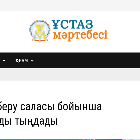
ҚОҒАМ
 беру саласы бойынша
рды тыңдады