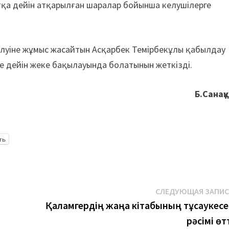
қа дейін атқарылған шаралар бойынша келушілерге
шілуіне жұмыс жасайтын Асқарбек Темірбекұлы қабылдау
е дейін жеке бақылауында болатынын жеткізді.
Б.Санақ
ть
СЛЕДУЮЩАЯ ЗАПИ
Қаламгердің жаңа кітабының тұсаукесе
рәсімі өт