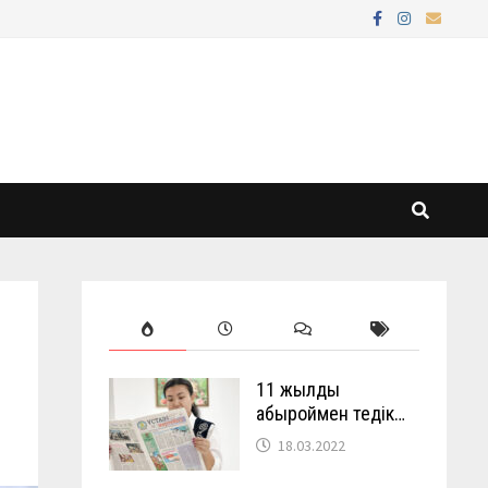
11 жылды
абыроймен өтедік…
18.03.2022