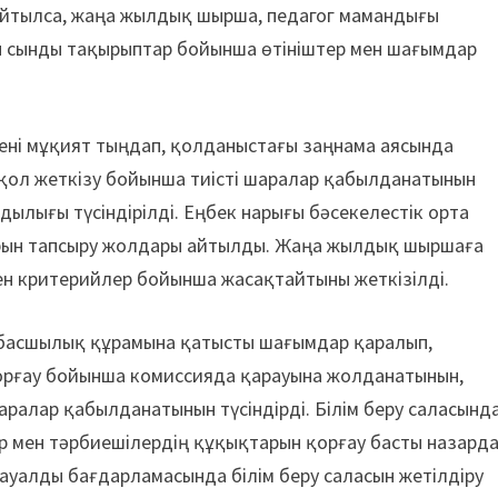
айтылса, жаңа жылдық шырша, педагог мамандығы
ы сынды тақырыптар бойынша өтініштер мен шағымдар
ені мұқият тыңдап, қолданыстағы заңнама аясында
е қол жеткізу бойынша тиісті шаралар қабылданатынын
дылығы түсіндірілді. Еңбек нарығы бәсекелестік орта
арын тапсыру жолдары айтылды. Жаңа жылдық шыршаға
ген критерийлер бойынша жасақтайтыны жеткізілді.
ң басшылық құрамына қатысты шағымдар қаралып,
орғау бойынша комиссияда қарауына жолданатынын,
аралар қабылданатынын түсіндірді. Білім беру саласынд
гтар мен тәрбиешілердің құқықтарын қорғау басты назард
уалды бағдарламасында білім беру саласын жетілдіру