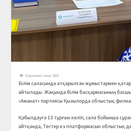
Қаралым саны:
665
Білім саласында атқарылған жұмыстармен қатар 
айтылады. Жақында білім басқармасының басш
«Аманат» партиясы Қызылорда облыстық филиа
Қабылдауға 13 тұрғын келіп, сала бойынша сұрақ
айтқанда, Тестер.кз платформасын облыстық д