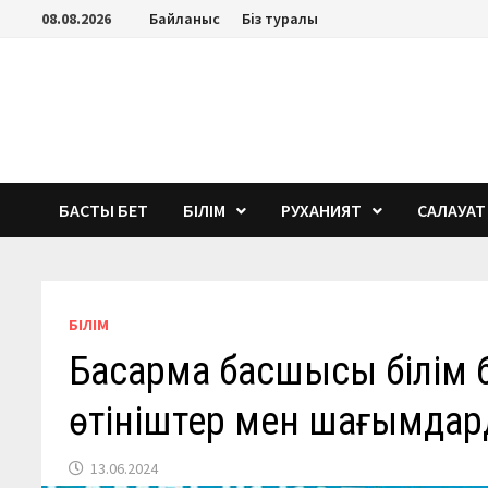
Перейти
08.08.2026
Байланыс
Біз туралы
к
содержимому
БАСТЫ БЕТ
БІЛІМ
РУХАНИЯТ
САЛАУАТ
БІЛІМ
Басқарма басшысы білім
өтініштер мен шағымда
13.06.2024