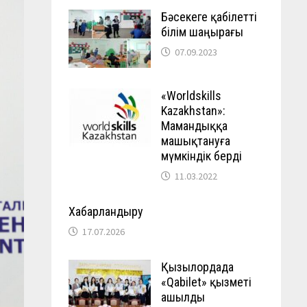
Бәсекеге қабілетті
білім шаңырағы
07.09.2023
«Worldskills
Kazakhstan»:
Мамандыққа
машықтануға
мүмкіндік берді
11.03.2022
Хабарландыру
17.07.2026
Қызылордада
«Qabilet» қызметі
ашылды