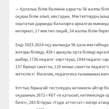
— Қалалық білім бөліміне қарасты 56 жалпы біл
оқушы білім алып, аяқтадық. Мектептердің ішінд
оқытатын дарынды балаларға арналған маманда
интернат, 17 мектеп-лицей, 34 жалпы білім бере
Енді 2023-2024 оқу жылында 56 қала мектебінд
жоғары білімді, 438-і арнаулы орта білімді мұғал
шебер, 1736 педагог-зерттеуші, 1844 педагог са
137 бірінші санатты, 120 екінші санатты педагог
жеткілікті. Мәселен, педагогика ғылымының маг
Ұлттық бірыңғай тестілеудің нәтижесін айтар бо
оқушының 2672-і ҰБТ-ге қатысып, нәтижесінде 
белгі», 285 бітіруші «Үздік аттестат» иегері ат