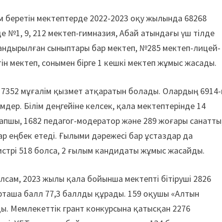
ім беретін мектептерде 2022-2023 оқу жылында 68268
е №1, 9, 212 мектеп-гимназия, Абай атындағы үш тілде
ндырылған сыныптары бар мектеп, №285 мектеп-лицей-
тін мектеп, сонымен бірге 1 кешкі мектеп жұмыс жасады.
е 7352 мұғалім қызмет атқаратын болады. Олардың 6914
імдер. Білім деңгейіне келсек, қала мектептерінде 14
рапшы, 1682 педагог-модератор және 289 жоғары санатты
тар еңбек етеді. Ғылыми дәрежесі бар ұстаздар да
истрі 518 болса, 2 ғылым кандидаты жұмыс жасайды.
лсам, 2023 жылы қала бойынша мектепті бітіруші 2826
орташа балл 77,3 баллды құрады. 159 оқушы «Алтын
анды. Мемлекеттік грант конкурсына қатысқан 2276