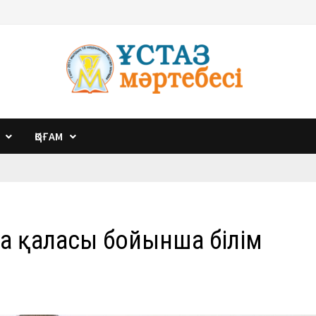
ҚОҒАМ
да қаласы бойынша білім