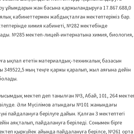
 беру ұйымдарын жан басына қаржыландыруға 17.867.688,0
ялық кабинеттермен жабдықталған мектептеріміз бар.
ктептерінде химия кабинеті, №282 мектебінде
ады. №285 мектеп-лицей-интернатына химия, биология,
уға ықпал ететін материалдық-техникалық базасын
ы 349522,5 мың теңге қаржы қаралып, жыл аяғына дейін
 болады.
уысымдық мектеп деп танылған №3, Абай, 101, 264 мекте
ілуде. Әли Мүсілімов атындағы №101 жанындағы
ні пайдалануға берілуге дайын. Қалған 3 мектептегі
ін аяқталып, пайдалануға беріледі. Сонымен бірге
ктеп қыркүйек айында пайдалануға берілсе, №261 орта