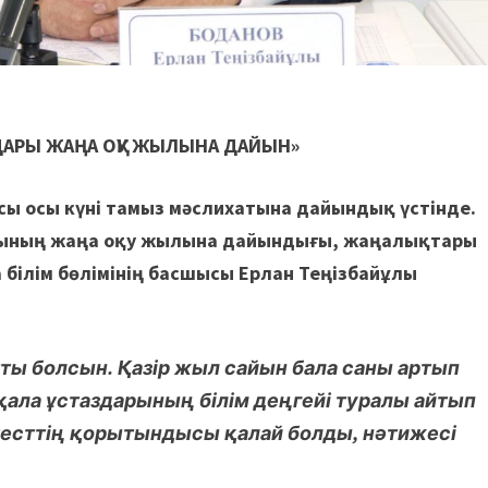
МДАРЫ ЖАҢА ОҚУ ЖЫЛЫНА ДАЙЫН»
сы осы күні тамыз мәслихатына дайындық үстінде.
арының жаңа оқу жылына дайындығы, жаңалықтары
 білім бөлімінің басшысы Ерлан Теңізбайұлы
ты болсын. Қазір жыл сайын бала саны артып
 қала ұстаздарының білім деңгейі туралы айтып
есттің қорытындысы қалай болды, нәтижесі