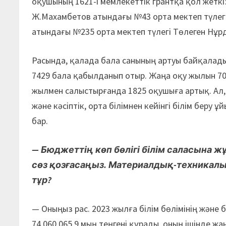
оқушының 1621-і мемлекеттік грантқа қол жетк
Ж.Махамбетов атындағы №43 орта мектеп түлег
атындағы №235 орта мектеп түлегі Төлеген Нұр
Расында, қалада бала санының артуы байқалады.
7429 бала қабылданып отыр. Жаңа оқу жылын 70
жылмен салыстырғанда 1825 оқушыға артық. Ал, 
және кәсіптік, орта білімнен кейінгі білім бер
бар.
— Бюджеттің көп бөлігі білім саласына ж
сөз қозғасаңыз. Материалдық-техникалы
тұр?
— Оныңыз рас. 2023 жылға білім бөлімінің және
74.060.065,9 мың теңгені құрады, оның ішінде 