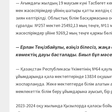
— Ағымдағы жылдың 19 маусым күні Тасбөгет ке
мен жасөспірімдер үйінің шатыры қатты желдің
зиян келтірілді. Облыстық білім басқармасына 
сұралды. №257 мектеп 25492,13 мың теңге, №11 
жасөспірімдер үйіне 9269,2 мың теңге қаржы бөл
— Ерлан Теңізбайұлы, өзіңіз білесіз, жа
көмектің дауы баста­лады. Биыл бұл мәс
— Қазақстан Республикасы Үкіметінің №64 қаул
ұйымдарында қала мектептерінде 13834 оқушыға
жоспарлануда. Жеке мектептерде білім алатын 
мемлекеттік білім беру ұйымдарына ауысып, бір 
2023-2024 оқу жылында Қызылорда қаласы бойын