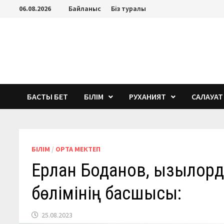
Перейти
06.08.2026
Байланыс
Біз туралы
к
содержимому
БАСТЫ БЕТ
БІЛІМ
РУХАНИЯТ
САЛАУАТ
БІЛІМ
/
ОРТА МЕКТЕП
Ерлан Боданов, Қызылор
бөлімінің басшысы:
25.08.2023