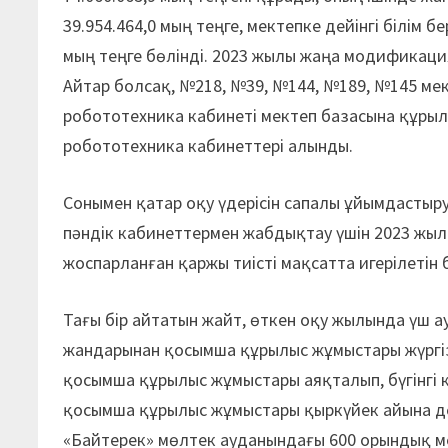
39.954.464,0 мың теңге, мектепке дейінгі білім
мың теңге бөлінді. 2023 жылы жаңа модификаци
Айтар болсақ, №218, №39, №144, №189, №145 ме
робототехника кабинеті мектеп базасына құрыл
робототехника кабинеттері алынды.
Сонымен қатар оқу үдерісін сапалы ұйымдастыр
пәндік кабинеттермен жабдықтау үшін 2023 жыл
жоспарланған қаржы тиісті мақсатта игерілетін
Тағы бір айтатын жайт, өткен оқу жылында үш а
жандарынан қосымша құрылыс жұмыстары жүргіз
қосымша құрылыс жұмыстары аяқталып, бүгінгі кү
қосымша құрылыс жұмыстары қыркүйек айына дей
«Байтерек» мөлтек ауданындағы 600 орындық ме