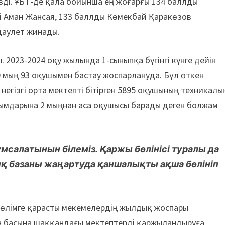
ізді. ҰБТ-де қала бойынша ең жоғарғы 134 баллды
і Аман Жансая, 133 баллды Көмекбай Қаракөзов
даулет жинады.
 2023-2024 оқу жылында 1-сыныпқа бүгінгі күнге дейін
 мың 93 оқушымен бастау жоспарлануда. Бұл өткен
негізгі орта мектепті бітірген 5895 оқушының техникалы
у ұйымдарына 2 мыңнан аса оқушысы барады деген болжам
ұмсалатынын білеміз. Қаржы бөлінісі туралы да
қ базаны жаңартуда қаншалықты ақша бөлініп
 бөлімге қарасты мекемелердің жылдық жоспары
жан басына шаққандағы мектептерді қаржыландыруға