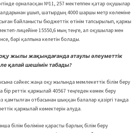
нтінде орналасқан №11, 257 мектеппен қатар оқушылар
 салдарынан ұшып, шатырдың 4000 шаршы метр көлеміне
осыған байланысты бюджеттік өтінім тапсырылып, қаржы
мектеп-лицейіне 15550,6 мың теңге, ал оқушылар мен
інсе, бәрі қалпына келетін болады.
ңа оқу жылы жақындағанда атаулы әлеу­меттік
еле қалай шешімін табады?
ысына сәйкес жаңа оқу жылында мемлекеттік білім беру
 бір реттік қаржылай 40567 теңгеден көмек беру
аз қамтылған отбасынан шыққан балалар қазіргі таңда
реттік қаржылай көмектерін алуда.
ша білім бөліміне қарасты барлық білім беру