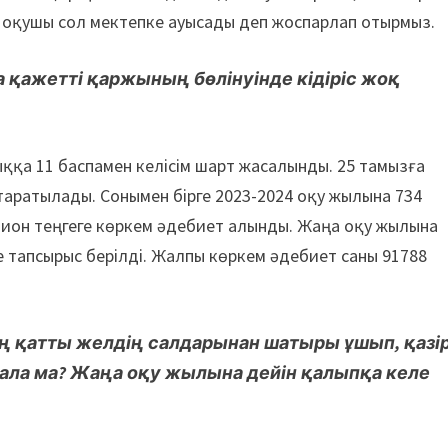
 оқушы сол мектепке ауысады деп жоспарлап отырмыз.
қажетті қаржының бөлінуінде кідіріс жоқ
ққа 11 баспамен келісім шарт жасалынды. 25 тамызға
 таратылады. Сонымен бірге 2023-2024 оқу жылына 734
ллион теңгеге көркем әдебиет алынды. Жаңа оқу жылына
 тапсырыс берілді. Жалпы көркем әдебиет саны 91788
тің қатты желдің салдарынан шатыры ұшып, қазі
рала ма? Жаңа оқу жылына дейін қалыпқа келе