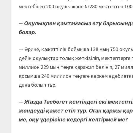
мектебінен 200 оқушы және №280 мектептен 100
— Оқулықпен қамтамасыз ету барысында 
болар.
— Әрине, қажеттілік бойынша 138 мың 750 оқулы
дейін оқулықтар толық жеткізіліп, мектептерге
миллион 229 мың теңге қаражат бөлініп, 27 ми
қосымша 240 миллион теңгеге көркем әдебиетке
дана болып тұр.
— Жазда Тасбөгет кентіндегі екі мектеп
жөндеуді қажет етіп тұр. Оған қаржы қа
ме, оқу үдерісіне кедергі келтірмей ме?