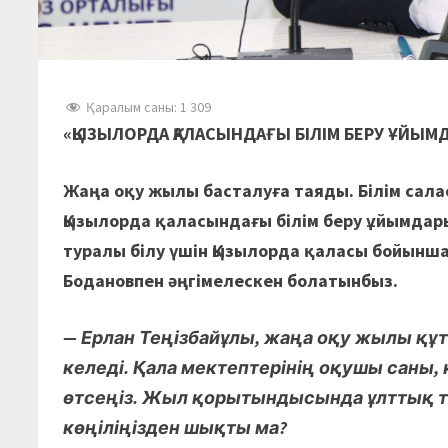
Қаралым саны:
1 309
«ҚЫЗЫЛОРДА ҚАЛАСЫНДАҒЫ БІЛІМ БЕРУ ҰЙЫ
Жаңа оқу жылы басталуға таяды. Білім сала
Қызылорда қаласындағы білім беру ұйымд
туралы білу үшін Қызылорда қаласы бойынша
Бодановпен әңгімелескен болатынбыз.
— Ерлан Теңізбайұлы, жаңа оқу жылы құт
келеді. Қала мектептерінің оқушы саны,
өтсеңіз. Жыл қорытындысында ұлттық т
көңіліңізден шықты ма?