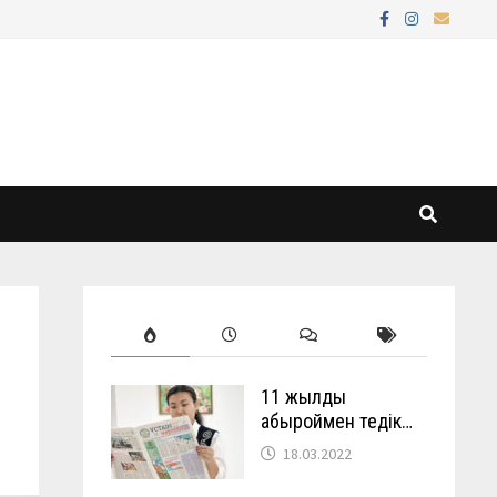
11 жылды
абыроймен өтедік…
18.03.2022