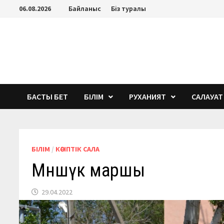
Перейти
06.08.2026
Байланыс
Біз туралы
к
содержимому
БАСТЫ БЕТ
БІЛІМ
РУХАНИЯТ
САЛАУАТ
БІЛІМ
/
КӘСІПТІК САЛА
Мәншүк маршы
29.04.2022