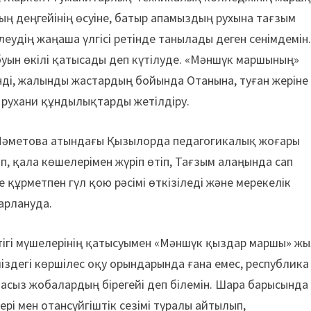
 деңгейінің өсуіне, батыр апамыздың рухына тағзым
удің жаңаша үлгісі ретінде танылады деген сенімдемін
уын өкілі қатысады деп күтілуде. «Мәншүк маршының»
нді, жалынды жастардың бойында Отанына, туған жеріне
 рухани құндылықтарды жетілдіру.
Мәметова атындағы Қызылорда педагогикалық жоғары
п, қала көшелерімен жүріп өтіп, Тағзым алаңында сап
е құрметпен гүл қою рәсімі өткізіледі және мерекелік
арлануда.
стігі мүшелерінің қатысуымен «Мәншүк қыздар маршы» ж
іміздегі көршілес оқу орындарында ғана емес, рес­публика
асыз жобалардың бірегейі деп білемін. Шара барысында
і мен отансүйгіштік сезімі туралы айтылып,