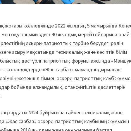
қ жоғары колледжінде 2022 жылдың 5 мамырында Кеңе
 мен оқу орнымыздың 90 жылдық мерейтойларына орай
рлестігінің әскери-патриоттық тәрбие берудегі рөлін
зеге асыру мақсатында техникалық және кәсіптік білім
облыстық дәстүрлі патриоттық форумы аясында «Мәншү
ы – колледждерде «Жас сарбаз» мамандандырылған
өзімнің жетекшілігіммен әскери-патриоттық клуб жұмыс
баздар бойында елжандылық, отансүйгіштік қасиеттерін
.
18 қаңтардағы №24 бұйрығына сәйкес техникалық және
мында «Жас сарбаз» әскери-пат­риоттық клубының жұмысын
 бойынша 2018 жылдың жаңа оқу жылынан бастап,