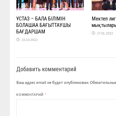
ҰСТАЗ – БАЛА БІЛІМІН
Мектеп ли
БОЛАШАҚҚА БАҒЫТТАУШЫ
мықтылары
БАҒДАРШАМ
27.01.2023
10.10.2022
Добавить комментарий
Ваш адрес email не будет опубликован.
Обязательны
КОММЕНТАРИЙ
*