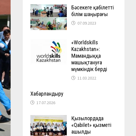
Бәсекеге қабілетті
білім шаңырағы
07.09.2023
«Worldskills
Kazakhstan»:
Мамандыққа
машықтануға
мүмкіндік берді
11.03.2022
Хабарландыру
17.07.2026
Қызылордада
«Qabilet» қызметі
ашылды