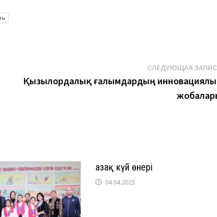
ть
СЛЕДУЮЩАЯ ЗАПИ
Қызылордалық ғалымдардың инновациялы
жобалар
Қазақ күй өнері
04.04.2025