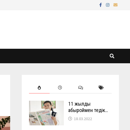
11 жылды
абыроймен өтедік…
18.03.2022