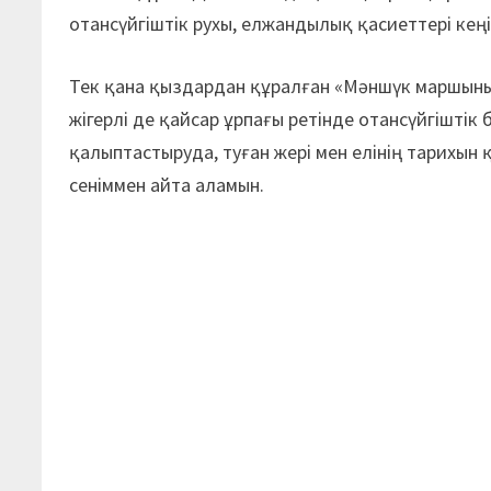
отансүйгіштік рухы, елжандылық қасиеттері кең
Тек қана қыздардан құралған «Мәншүк маршының
жігерлі де қайсар ұрпағы ретінде отансүйгіштік
қалыптастыруда, туған жері мен елінің тарихын
сеніммен айта аламын.