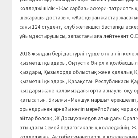
колледжішілік «Жас сарбаз» әскери-патриотты
шекарашы дос­тары», «Жас қыран жастар жасағ
саны 124 студент, клуб жетекшісі Бастап­қы әс
ұйымдастырушысы, запастағы аға лейтенант О.Е
2018 жылдан бері дәстүрлі түрде өткізіліп кел
қызметші қыз­дары, Оңтүстік Өңірлік қолбасшы
қыздары, Қызылорда облыстық және қалалық Қорғ
қызметші қыздары, Қазақстан Республикасы Қар
қыздары және қаламыздағы орта арнаулы оқу о
қатысатын. Биылғы «Мәншүк маршы» ерекшелігі, 
орындарынан арнайы келіп мерейтойлық маршқа қ
айтар болсақ, Ж.Досмұхамедов атындағы Орал 
атындағы Семей педагогикалық колледжінің, Ж
колледжінің, Ақтөбе гуманитарлық колледжіні