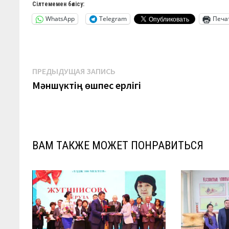
Сілтемемен бөлісу:
WhatsApp
Telegram
Печа
Навигация
Предыдущая
ПРЕДЫДУЩАЯ ЗАПИСЬ
запись:
Мәншүктің өшпес ерлігі
по
записям
ВАМ ТАКЖЕ МОЖЕТ ПОНРАВИТЬСЯ