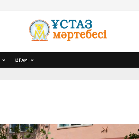
ҚОҒАМ