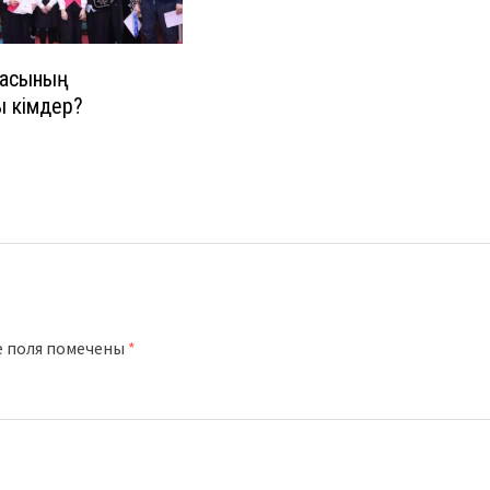
гасының
 кімдер?
е поля помечены
*