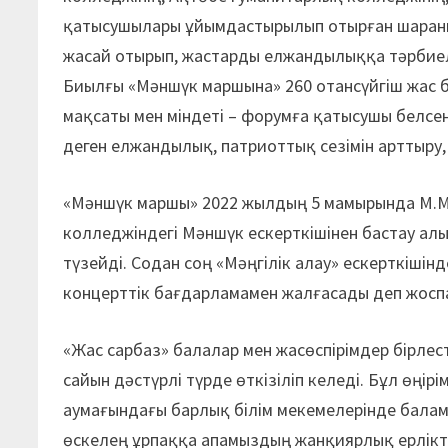
қатысушылары ұйымдастырылып отырған шараның
жасай отырып, жастарды елжандылыққа тәрбиеле
Биылғы «Мәншүк маршына» 260 отансүйгіш жас б
мақсаты мен міндеті – форумға қатысушы белсе
деген елжандылық, патриоттық сезімін арттыру,
«Мәншүк маршы» 2022 жылдың 5 мамырында М.
колледжіндегі Мәншүк ескерткішінен бастау алы
түзейді. Содан соң «Мәңгілік алау» ескерткішінд
концерттік бағдарламамен жалғасады деп жосп
«Жас сарбаз» балалар мен жасөспірімдер бірле
сайын дәстүрлі түрде өткізіліп келеді. Бұл өңір
аумағындағы барлық білім мекемелерінде балам
өскелең ұрпаққа апамыздың жанқиярлық ерліктер