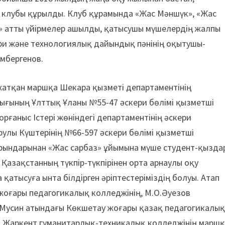
қ клубы құрылды. Клуб құрамында «Жас Мәншүк», «Жас
ы» атты үйірмелер ашылды, қатысушы мүшелердің жалпы
кери және технологиялық дайындық пәнінің оқытушы-
мбергенов.
е жатқан маршқа Шекара қызметі департаментінің
лығының Ұлттық Ұланы №55-47 әскери бөлімі қызметші
аныс Істері жөніндегі департаментінің әс­кери
улы Күштерінің №66-597 әскери бөлімі қызметші
рындарынан «Жас сарбаз» ұйы­мына мүше студент-қызда
Қазақстанның түкпір-түкпірінен орта арнаулы оқу
атысуға ынта білдірген әріптес­теріміздің болуы. Атап
жоғары педагогикалық колледжінің, М.О.Әуезов
.Мусин атындағы Көкшетау жоғары қазақ педагогикалы
ң, Жаркент гуманитарлық-техникалық колледжінің марш