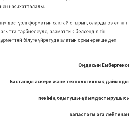
інен насихатталады.
» дәстүрлі форматын сақтай отырып, оларды өз елінің
 бағытта тәрбиелеуде, азаматтық белсенділігін
 құрметтей білуге үйретуде алатын орны ерекше деп
Оңдасын Ембергенов
Бастапқы әскери және технологиялық дайынды
пәнінің оқытушы-ұйымдастырушысы
запастағы аға лейтена