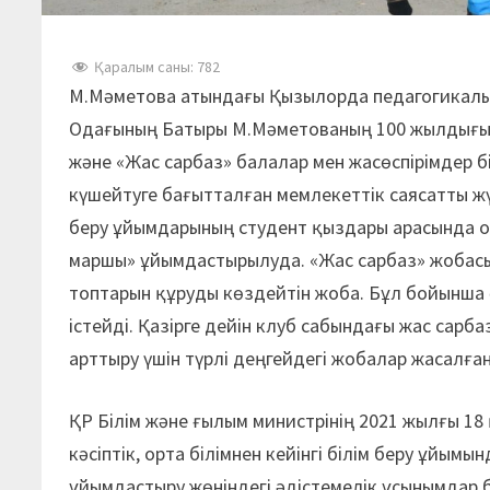
Қаралым саны:
782
М.Мәметова атындағы Қызылорда педагогикалы
Одағының Батыры М.Мәметованың 100 жылдығы
және «Жас сарбаз» балалар мен жасөспірімдер бі
күшейтуге бағытталған мемлекеттік саясатты жү
беру ұйымдарының студент қыздары арасында 
маршы» ұйымдастырылуда. «Жас сарбаз» жобас
топтарын құруды көздейтін жоба. Бұл бойынша 
істейді. Қазірге дейін клуб сабындағы жас сар
арттыру үшін түрлі деңгейдегі жобалар жасалған
ҚР Білім және ғылым минис­трінің 2021 жылғы 
кәсіптік, орта білімнен кейінгі білім беру ұйы
ұйымдастыру жөніндегі әдістемелік ұсынымдар