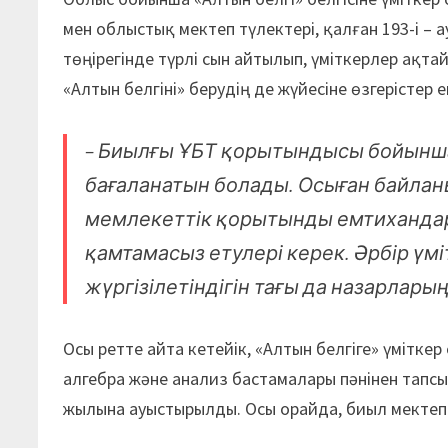
мен облыстық мектеп түлектері, қалған 193-і – 
төңірегінде түрлі сын айтылып, үміткерлер ақта
«Алтын белгіні» берудің де жүйесіне өзгерістер ен
– Биылғы ҰБТ қорытындысы бойынша «
бағаланатын болады. Осыған байланы
мемлекеттік қорытынды емтихандар
қамтамасыз етулері керек. Әрбір ү
жүргізілетіндігін тағы да назарлары
Осы ретте айта кетейік, «Алтын белгіге» үмітк
алгебра және анализ бастамалары пәнінен тапсы
жылына ауыстырылды. Осы орайда, биыл мектеп 