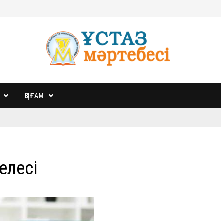
ҚОҒАМ
елесі