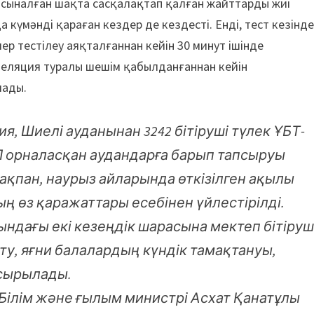
мі сыналған шақта сасқалақтап қалған жайттарды жиі
 күмәнді қараған кездер де кездесті. Енді, тест кезінд
ер тестілеу аяқталғаннан кейін 30 минут ішінде
пеляция туралы шешім қабылданғаннан кейін
лады.
я, Шиелі ауданынан 3242 бітіруші түлек ҰБТ-
орналасқан аудандарға барып тапсыруы
ақпан, наурыз айларында өткізілген ақылы
ың өз қаражаттары есебінен үйлестірілді.
дағы екі кезеңдік шарасына мектеп бітіруш
у, яғни балалардың күндік тамақтануы,
асырылады.
Р Білім және ғылым министрі Асхат Қанатұлы