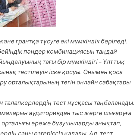
және грантқа түсуге екі мүмкіндік беріледі.
р бейіндік пәндер комбинациясын таңдай
йындалуының тағы бір мүмкіндігі – Ұлттық
сынақ тестілеуін іске қосуы. Онымен қоса
беру орталықтарының тегін онлайн сабақтары
 талапкерлердің тест нұсқасы таңбаланады.
рмаларын аудиториядан тыс жерге шығаруға
у орталығы ереже бұзушыларды анықтап,
рдің саны өзгеріссіз қалады. Ал, тест