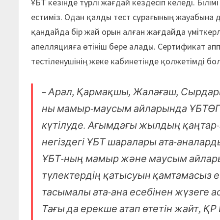
ҰБТ кезінде түрлі жағдай кездесіп келеді. Білі
естиміз. Одан қалды тест сұрағының жауабына да
қандайда бір жай орын алған жағдайда үміткерл
апелляцияға өтініш бере алады. Сертификат ап
тестіленушінің жеке кабинетінде қолжетімді бо
– Арал, Қармақшы, Жалағаш, Сырдари
ны мамыр-маусым айларында ҰБТӨП 
күтілуде. Ағымдағы жылдың қаңтар-
негіздегі ҰБТ шаралары ата-аналард
ҰБТ-ның мамыр және маусым айларын
түлектердің қатысуын қамтамасыз ет
тасымалы ата-ана есебінен жүзеге 
Тағы да ерекше атап өтетін жайт, Қ