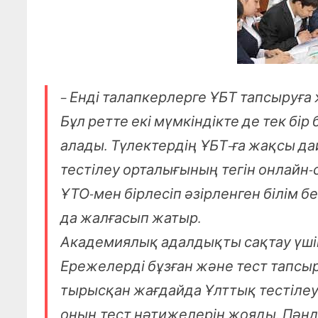
– Енді талапкерлерге ҰБТ тапсыруға 
Бұл ретте екі мүмкіндікте де тек бі
алады. Түлектердің ҰБТ-ға жақсы да
тестілеу орталығының тегін онлайн-
ҰТО-мен бірлесіп әзірленген білім 
да жалғасып жатыр.
Академиялық адалдықты сақтау үшін
Ережелерді бұзған және тест тапсы
тырысқан жағдайда Ұлттық тестіле
оның тест нәтижелерін жояды. Пәнде