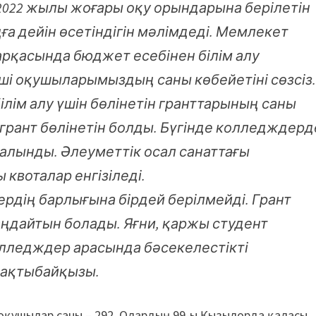
2022 жылы жоғары оқу орындарына берілетін
а дейін өсетіндігін мәлімдеді. Мемлекет
қасында бюджет есебінен білім алу
руші оқушыларымыздың саны көбейетіні сөзсіз
лім алу үшін бөлінетін гранттарының саны
 грант бөлінетін болды. Бүгінде колледждерд
алынды. Әлеуметтік осал санаттағы
квоталар енгізіледі.
ердің барлығына бірдей берілмейді. Грант
таңдайтын болады. Яғни, қаржы студент
колледждер арасында бәсекелестікті
Бақтыбайқызы.
р оқушылар саны – 292. Олардың 99-ы Қызылорда қаласы