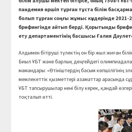
білім алушы мектеп бітірсе, оның 7508-і ҰБ
пандемия өршіп тұрған тұста білім басқарм
болып тұрған соңғы жұмыс күндерінде 2021
брифингінде айтып берді. Қорытынды бриф
ету департаментінің басшысы Ғалия Дәулето
Алдымен бітіруші түлектің он бір жыл жиған бі
Биыл ҰБТ және барлық деңгейдегі олимпиадалар
мамандары: «Өтініштердің басым көпшілігінің 
мемлекеттік қызметтері азаматтар арасында сұра
ҰБТ тапсырушылар нені білу керек, қандай өзге
тоқталып өтті.