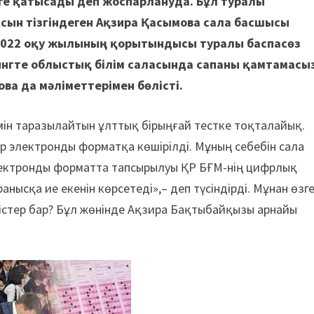
Т-ге қатысады деп жоспарлануда. Бұл туралы
асын тізгіндеген Ақзира Қасымова сала басшысы
-2022 оқу жылының қорытындысы туралы баспасөз
ингте облыстық білім саласында сапаны қамтамасы
ва да мәліметтерімен бөлісті.
лімін таразылайтын ұлттық бірыңғай тестке тоқталайық.
 электронды форматқа көшірілді. Мұның себебін сала
электронды форматта тапсырылуы ҚР БҒМ-нің цифрлық
нысқа ие екенін көрсетеді»,– деп түсіндірді. Мұнан өзг
рістер бар? Бұл жөнінде Ақзира Бақтыбайқызы арнайы