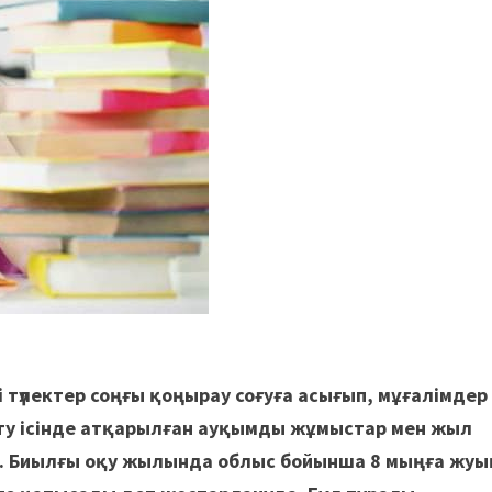
 түлектер соңғы қоңырау соғуға асығып, мұғалімдер
ту ісінде атқарылған ауқымды жұмыстар мен жыл
ды. Биылғы оқу жылында облыс бойынша 8 мыңға жуы