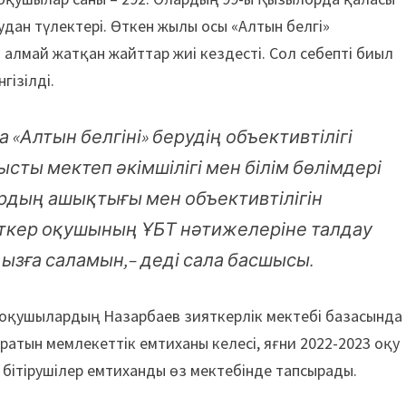
аудан түлектері. Өткен жылы осы «Алтын белгі»
й алмай жатқан жайттар жиі кездесті. Сол себепті биыл
гізілді.
Алтын белгіні» берудің объективтілігі
сты мектеп әкімшілігі мен білім бөлімдері
дың ашықтығы мен объективтілігін
міткер оқушының ҰБТ нәтижелеріне талдау
ңызға саламын,– деді сала басшысы.
ер оқушылардың Назарбаев зияткерлік мектебі базасында
ратын мемлекеттік емтиханы келесі, яғни 2022-2023 оқу
бітірушілер емтиханды өз мектебінде тапсырады.