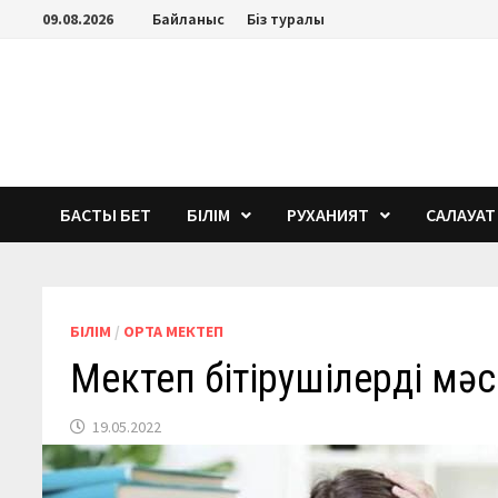
Перейти
09.08.2026
Байланыс
Біз туралы
к
содержимому
БАСТЫ БЕТ
БІЛІМ
РУХАНИЯТ
САЛАУАТ
БІЛІМ
/
ОРТА МЕКТЕП
Мектеп бітірушілердің мәс
19.05.2022