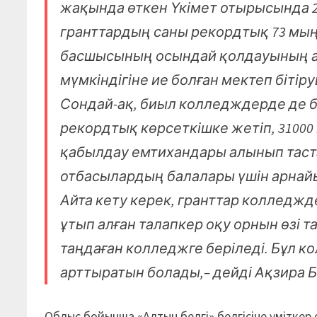
жақында өткен Үкімет отырысында 
гранттардың саны рекордтық 73 мыңғ
басшысының осындай қолдауының ар
мүмкіндігіне ие болған мектеп біті
Сондай-ақ, биыл колледждерде де бі
рекордтық көрсеткішке жетіп, 31000
қабылдау емтихандары алынып таст
отбасылардың балалары үшін арнайы 
Айта кету керек, гранттар колледжд
ұтып алған талапкер оқу орнын өзі 
таңдаған колледжге беріледі. Бұл 
арттыратын болады,– дейді Ақзира 
Облыс бойынша «Алтын белгі» белгісіне үмітке