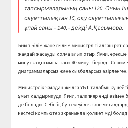
тапсырмаларының саны 120. Оның іш
сауаттылықтан 15, оқу сауаттылығына
ұпай саны – 140,– дейді А.Қасымова.
Биыл Білім және ғылым министрлігі алғаш рет е
жағдай жасауды қолға алып отыр. Яғни, ерекше б
минутқа қосымша тағы 40 минут берілді. Сонымен
диаграммаларсыз және сызбаларсыз әзірленген.
Министрлік жылдан-жылға ҰБТ талабын күшейті
ұмыт қалдырмауда. Яғни, талапкер енді өзімен б
де болады. Себебі, бұл екеуі де және металдарды
кестесі компьютер экранында қолжетімді болад