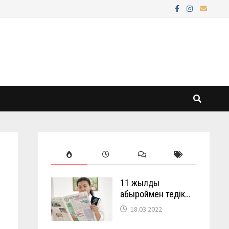
11 жылды
абыроймен өтедік…
18.03.2022