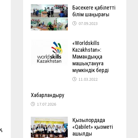
Бәсекеге қабілетті
білім шаңырағы
07.09.2023
«Worldskills
Kazakhstan»:
Мамандыққа
машықтануға
мүмкіндік берді
11.03.2022
Хабарландыру
17.07.2026
Қызылордада
«Qabilet» қызметі
қ
ашылды