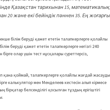
інде Қазақстан тарихынан 15, математикалық
н 20 және екі бейіндік пәннен 35. Ең жоғарғ
рекше білім беруді қажет ететін талапкерлерге қолайлы
ілім беруді қажет ететін талапкерлерге негізгі 240
 бірге олар үшін тест нұсқалары суреттерсіз,
п қана қоймай, талапкерлерге қолайлы жағдай жасауд
ірге калькулятор мен Менделеев кестесін алып кірмесе
ң бірқатар белсенділігі қосылған тұздың ерігіштігі
ы.