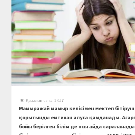
Қаралым саны:
1 657
Мамыражай мамыр келісімен мектеп бітіруші
қорытынды емтихан алуға қамданады. Ағар
бойы берілген білім де осы айда саралана