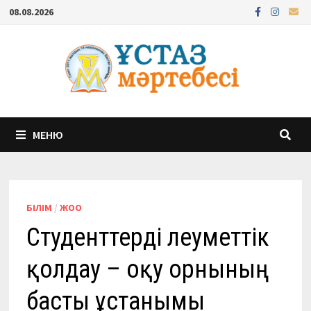
Перейти
08.08.2026
к
содержимому
МЕНЮ
БІЛІМ
/
ЖОО
Студенттерді әлеуметтік
қолдау – оқу орнының
басты ұстанымы