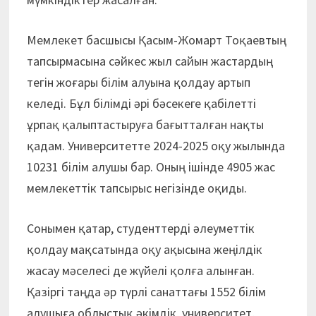
Мемлекет басшысы Қасым-Жомарт Тоқаевтың
тапсырмасына сәйкес жыл сайын жастардың
тегін жоғары білім алуына қолдау артып
келеді. Бұл білімді әрі бәсекеге қабілетті
ұрпақ қалыптастыруға бағытталған нақты
қадам. Университетте 2024-2025 оқу жылында
10231 білім алушы бар. Оның ішінде 4905 жас
мемлекеттік тапсырыс негізінде оқиды.
Сонымен қатар, студенттерді әлеуметтік
қолдау мақсатында оқу ақысына жеңілдік
жасау мәселесі де жүйелі қолға алынған.
Қазіргі таңда әр түрлі санаттағы 1552 білім
алушыға облыстық әкімдік, университет,