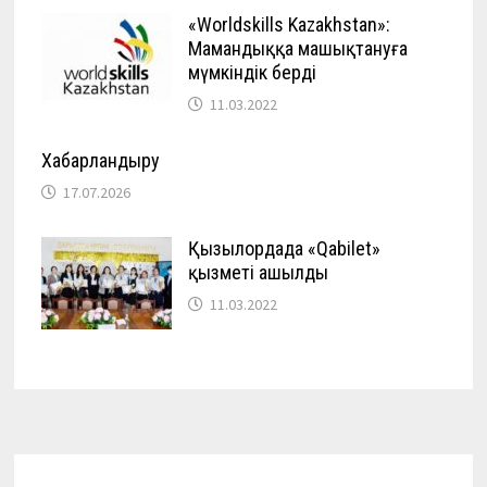
«Worldskills Kazakhstan»:
Мамандыққа машықтануға
мүмкіндік берді
11.03.2022
Хабарландыру
17.07.2026
Қызылордада «Qabilet»
қызметі ашылды
11.03.2022