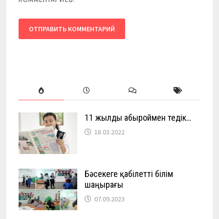
11 жылды абыроймен өтедік…
18.03.2022
Бәсекеге қабілетті білім
шаңырағы
07.09.2023