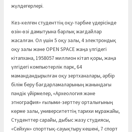
жүлдегерлері.
Кез-келген студенттің оқу-тәрбие үдерісінде
өзін-өзі дамытуына барлық жағдайлар
жасалған. Ол үшін 5 оқу залы, 4 электрондық
оқу залы және OPEN SPACE жаңа үлгідегі
кітапхана, 1958057 миллион кітап қоры, жаңа
үлгідегі компьютерлік парк, 64
мамандандырылған оқу зертханалары, әрбір
білім беру бағдарламаларының жанындағы
пәндік үйірмелер, «Археология және
этнография» ғылыми-зерттеу орталығының
көрме залы, университеттің тарихи мұражайы,
Студенттер сарайы, дыбыс жазу студиясы,
«Сейхун» спорттық-сауықтыру кешені, 7 спорт