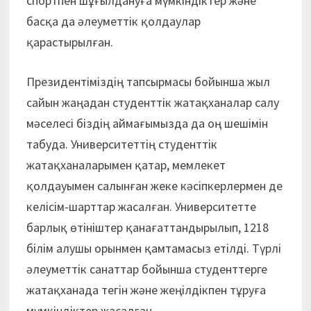
спортпен шұғылдануға мүмкіндіктер және
басқа да әлеуметтік қолдаулар
қарастырылған.
Президентіміздің тапсырмасы бойынша жыл
сайын жаңадан студенттік жатақханалар салу
мәселесі біздің аймағымызда да оң шешімін
табуда. Университеттің студенттік
жатақханаларымен қатар, мемлекет
қолдауымен салынған жеке кәсіпкерлермен де
келісім-шарттар жасалған. Университетте
барлық өтініштер қанағаттандырылып, 1218
білім алушы орынмен қамтамасыз етілді. Түрлі
әлеуметтік санаттар бойынша студенттерге
жатақханада тегін және жеңілдікпен тұруға
мүмкіндіктер жасалған.