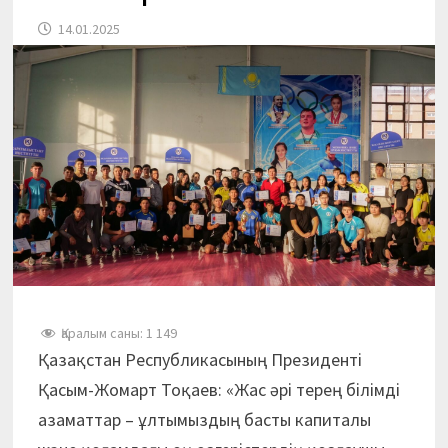
14.01.2025
Қаралым саны:
1 149
Қазақстан Республикасының Президенті
Қасым-Жомарт Тоқаев: «Жас әрі терең білімді
азаматтар – ұлтымыздың басты капиталы