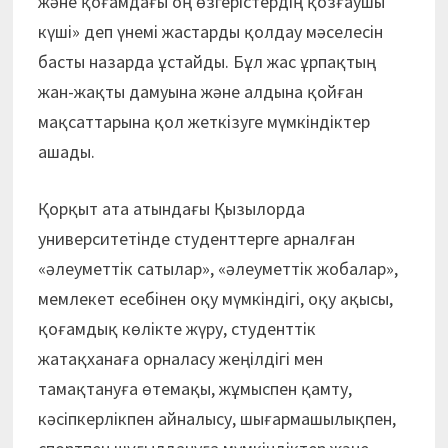
және қоғамдағы оң өзгерістердің қозғаушы
күші» деп үнемі жастарды қолдау мәселесін
басты назарда ұстайды. Бұл жас ұрпақтың
жан-жақты дамуына және алдына қойған
мақсаттарына қол жеткізуге мүмкіндіктер
ашады.
Қорқыт ата атындағы Қызылорда
университетінде студенттерге арналған
«әлеуметтік сатылар», «әлеуметтік жобалар»,
мемлекет есебінен оқу мүмкіндігі, оқу ақысы,
қоғамдық көлікте жүру, студенттік
жатақханаға орналасу жеңілдігі мен
тамақтануға өтемақы, жұмыспен қамту,
кәсіпкерлікпен айналысу, шығармашылықпен,