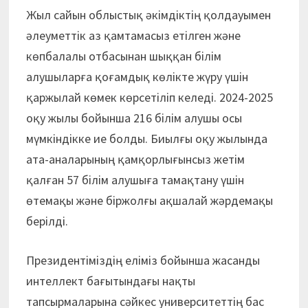
Жыл сайын облыстық әкімдіктің қолдауымен
әлеуметтік аз қамтамасыз етілген және
көпбалалы отбасынан шыққан білім
алушыларға қоғамдық көлікте жүру үшін
қаржылай көмек көрсетіліп келеді. 2024-2025
оқу жылы бойынша 216 білім алушы осы
мүмкіндікке ие болды. Биылғы оқу жылында
ата-аналарының қамқорлығынсыз жетім
қалған 57 білім алушыға тамақтану үшін
өтемақы және біржолғы ақшалай жәрдемақы
берілді.
Президентіміздің еліміз бойынша жасанды
интеллект бағытындағы нақты
тапсырмаларына сәйкес университеттің бас