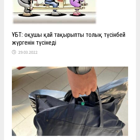
ҰБТ: оқушы қай тақырыпты толық түсінбей
жүргенін түсінеді
29.03.2022