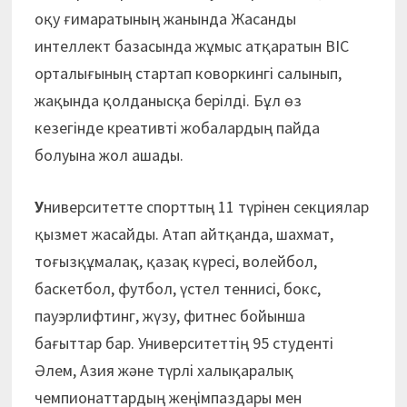
оқу ғимаратының жанында Жасанды
интеллект базасында жұмыс атқаратын BIC
орталығының стартап коворкингі салынып,
жақында қолданысқа берілді. Бұл өз
кезегінде креативті жобалардың пайда
болуына жол ашады.
У
ниверситетте спорттың 11 түрінен секциялар
қызмет жасайды. Атап айтқанда, шахмат,
тоғызқұмалақ, қазақ күресі, волейбол,
баскетбол, футбол, үстел теннисі, бокс,
пауэрлифтинг, жүзу, фитнес бойынша
бағыттар бар. Университеттің 95 студенті
Әлем, Азия және түрлі халықаралық
чемпионаттардың жеңімпаздары мен