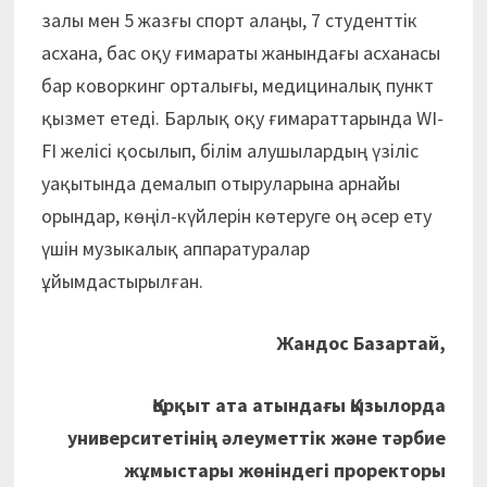
залы мен 5 жазғы спорт алаңы, 7 студенттік
асхана, бас оқу ғимараты жанындағы асханасы
бар коворкинг орталығы, медициналық пункт
қызмет етеді. Барлық оқу ғимараттарында WІ-
FI желісі қосылып, білім алушылардың үзіліс
уақытында демалып отыруларына арнайы
орындар, көңіл-күйлерін көтеруге оң әсер ету
үшін музыкалық аппаратуралар
ұйымдастырылған.
Жандос Базартай,
Қорқыт ата атындағы Қызылорда
университетінің
әлеуметтік және тәрбие
жұмыстары жөніндегі проректоры