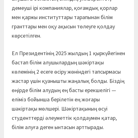
демеуші ірі компаниялар, қоғамдық қорлар
мен қаржы институттары тарапынан білім
гранттары мен оқу ақысын төлеуге қолдау
көрсетілген.
Ел Президентінің 2025 жылдың 1 қыркүйегінен
бастап білім алушылардың шәкіртақы
көлемінің 2 есеге өсіру жөніндегі тапсырмасы
жастар үшін қуанышты жаңалық болды. Біздің
өңірде білім алудың ең басты ерекшелігі —
еліміз бойынша берілетін ең жоғары
шәкіртақы мөлшері. Шәкіртақының өсуі
студенттерді әлеуметтік қолдаумен қатар,
білім алуға деген ынтасын арттырады.