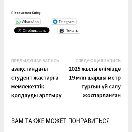
Сілтемемен бөлісу:
WhatsApp
Telegram
Печать
Навигация
Предыдущая
Сле
ПРЕДЫДУЩАЯ ЗАПИСЬ
СЛЕДУЮЩАЯ ЗАПИСЬ
запись:
запи
Қазақстандағы
2025 жылы елімізде
по
студент жастарға
19 млн шаршы метр
записям
мемлекеттік
тұрғын үй салу
қолдауды арттыру
жоспарланған
ВАМ ТАКЖЕ МОЖЕТ ПОНРАВИТЬСЯ