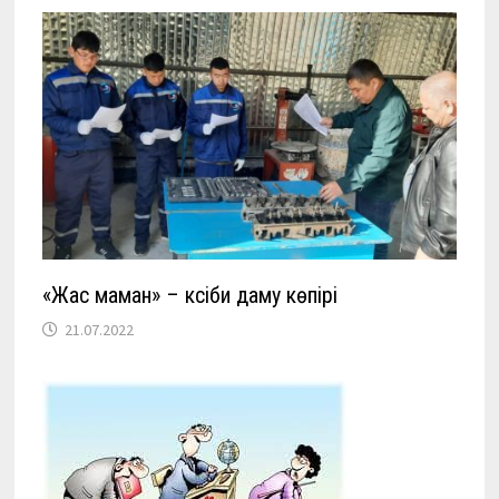
«Жас маман» – кәсіби даму көпірі
21.07.2022