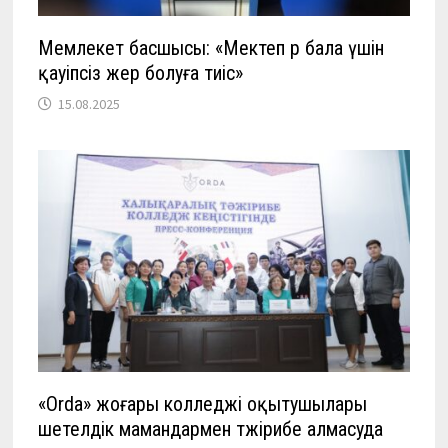
Мемлекет басшысы: «Мектеп әр бала үшін
қауіпсіз жер болуға тиіс»
15.08.2025
«Orda» жоғары колледжі оқытушылары
шетелдік мамандармен тәжірибе алмасуда