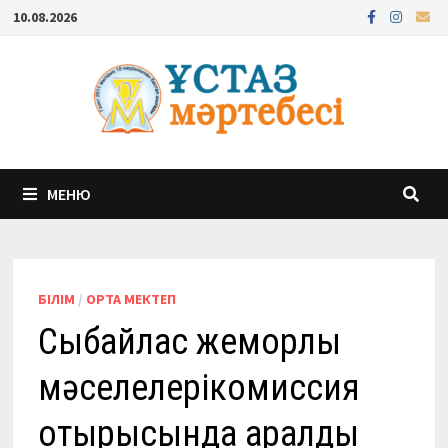
Перейти
10.08.2026
к
содержимому
МЕНЮ
БІЛІМ
/
ОРТА МЕКТЕП
Сыбайлас жемқорлық
мәселелерікомиссия
отырысында қаралды