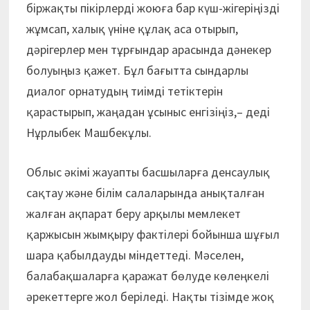
біржақты пікірлерді жоюға бар күш-жігеріңізді
жұмсап, халық үніне құлақ аса отырып,
дәрігерлер мен тұрғындар арасында дәнекер
болуыңыз қажет. Бұл бағытта сындарлы
диалог орнатудың тиімді тетіктерін
қарастырып, жаңадан ұсыныс енгізіңіз,– деді
Нұрлыбек Машбекұлы.
Облыс әкімі жауапты басшыларға денсаулық
сақтау және білім салаларында анықталған
жалған ақпарат беру арқылы мемлекет
қаржысын жымқыру фактілері бойынша шұғыл
шара қабылдауды міндеттеді. Мәселен,
балабақшаларға қаражат бөлуде көлеңкелі
әрекеттерге жол беріледі. Нақты тізімде жоқ