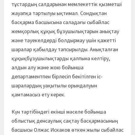
тұстардың салдарынан мемлекеттік қызметші
жауапқа тартылуы ықтимал. Сондықтан
басқарма басшысына саладағы сыбайлас
жемқорлық құқық бұзушылықтарын анықтау
және тәуекелдерді болдырмау үшін қажетті
шаралар қабылдау тапсырылды. Анықталған
құқықбұзушылықтарды қалпына келтіру,
алдын алу және жою бойынша
департаментпен бірлесіп бекітілген іс-
шаралардың уақытылы орындалуын
қамтамасыз ету керек.
Күн тәртібіндегі екінші мәселе бойынша
облыстық денсаулық сақтау басқармасының
басшысы Олжас Искаков өткен жылы сыбайлас