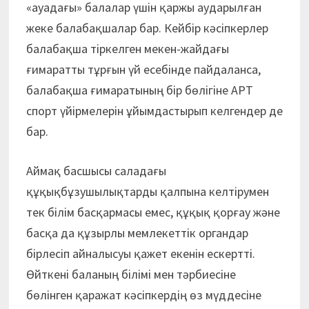
«ауадағы» балалар үшін қаржы аударылған
жеке балабақшалар бар. Кейбір кәсіпкерлер
балабақша тіркелген мекен-жайдағы
ғимаратты тұрғын үй есебінде пайдаланса,
балабақша ғимаратының бір бөлігіне АРТ
спорт үйірмелерін ұйымдастырып келгендер де
бар.
Аймақ басшысы саладағы
құқықбұзушылықтарды қалпына келтірумен
тек білім басқармасы емес, құқық қорғау және
басқа да құзырлы мемлекеттік органдар
бірлесіп айналысуы қажет екенін ескертті.
Өйткені баланың білімі мен тәрбиесіне
бөлінген қаражат кәсіпкердің өз мүддесіне