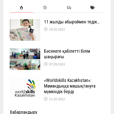
11 жылды абыроймен өтедік…
18.03.2022
Бәсекеге қабілетті білім
шаңырағы
07.09.2023
«Worldskills Kazakhstan»:
Мамандыққа машықтануға
мүмкіндік берді
11.03.2022
Хабарландыру