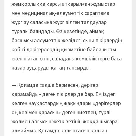
жемқорлыққа қарсы атқарылған жұмыстар
мен медициналық-әлеуметтік сараптама
жүргізу саласына жүргізілген талдаулар
туралы баяндады. Өз кезегінде, аймақ
басшысы әлеуметтік желідегі сыни пікірлердің
көбісі дәрігерлердің қызметіне байланысты
екенін атап өтіп, саладағы кемшіліктерге баса
назар аударуды қатаң тапсырды.
— Қоғамда «ақша бермесең, дәрігер
қарамайды» деген пікірлер де бар. Ем іздеп
келген науқастардың жақындары «дәрігерлер
оң көзімен қарасын» деген ниетпен, түрлі
жолмен алғысын жеткізетінін жоққа шығара
алмаймыз. Қоғамда қалыптасып қалған