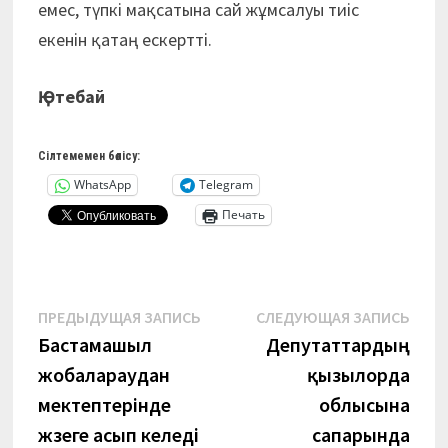
емес, түпкі мақсатына сай жұмсалуы тиіс
екенін қатаң ескертті.
Қ.Өтебай
Сілтемемен бөлісу:
WhatsApp
Telegram
Печать
Навигация
Предыдущая
Сле
ПРЕДЫДУЩАЯ ЗАПИСЬ
СЛЕДУЮЩАЯ ЗАПИСЬ
запись:
запи
Бастамашыл
Депутаттардың
по
жобалараудан
қызылорда
записям
мектептерінде
облысына
жүзеге асып келеді
сапарында