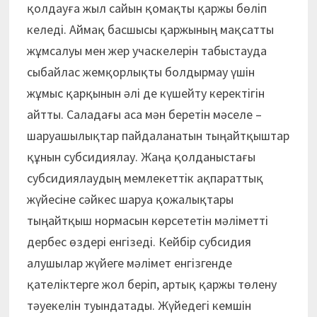
қолдау­ға жыл сайын қомақты қаржы бөліп
келеді. Аймақ басшысы қаржының мақсатты
жұмсалуы мен жер учаскелерін табыстауда
сыбайлас жемқорлықты болдырмау үшін
жұмыс қарқынын әлі де күшейту керектігін
айтты. Саладағы аса мән беретін мәселе –
шаруашылықтар пайдаланатын тыңайтқыштар
құнын субсидиялау. Жаңа қолданыстағы
субсидиялаудың мемлекеттік ақпараттық
жүйесіне сәйкес шаруа қожалықтары
тыңайтқыш нормасын көрсететін мәліметті
дербес өздері енгізеді. Кейбір субсидия
алушылар жүйеге мәлімет енгізгенде
қателіктерге жол беріп, артық қаржы төлену
тәуекелін туындатады. Жүйедегі кемшін