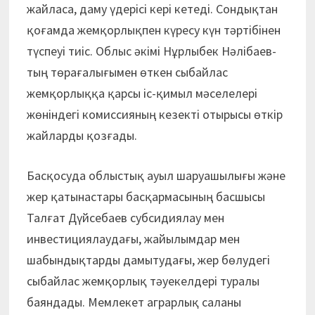
жайласа, даму үдерісі кері кетеді. Сондықтан
қоғамда жемқорлықпен күресу күн тәртібінен
түспеуі тиіс. Облыс әкімі Нұрлыбек Нәлібаев­
тың төрағалығымен өткен сыбайлас
жемқорлыққа қарсы іс-қимыл мәселелері
жөніндегі комиссияның кезекті отырысы өткір
жайларды қозғады.
Басқосуда облыстық ауыл шаруашылығы және
жер қатынастары басқармасының басшысы
Талғат Дүйсебаев субсидиялау мен
инвестициялау­дағы, жайылымдар мен
шабындықтарды дамытудағы, жер бөлудегі
сыбайлас жемқорлық тәуекелдері туралы
баяндады. Мемлекет аграрлық саланы