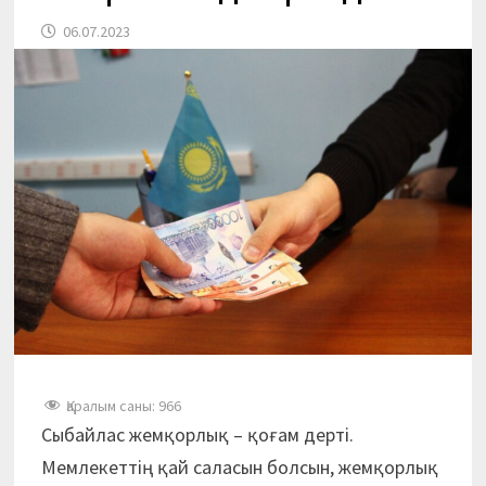
06.07.2023
Қаралым саны:
966
Сыбайлас жемқорлық – қоғам дерті.
Мемлекеттің қай саласын болсын, жемқорлық