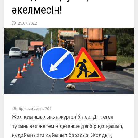
әкелмесін!
29.07.2022
Қаралым саны:
706
Жол қиыншылығын жүрген білер. Діттеген
тұсыңызға жетемін дегенше дегбіріңіз қашып,
құдайыңызға сыйынып барасыз. Жолдың