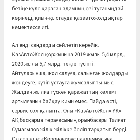
бетіңе күле қараған адамның өзі туғаныңдай
көрінеді, қиын-қыстауда қазавтожолдықтар
көмектессе игі.
Ал енді сандарды сөйлетіп көрейік.
ҚазАвтоЖол қоржынына 2019 жылы 5,4 млрд.,
2020 жылы 5,7 млрд. теңге түсіпті.
Айтуларынша, жол салуға, салынған жолдарды
жөндеуге, күтіп ұстауға жұмсалыпты-мыс.
Жылдан жылға түскен қаражаттың көлемі
артылғанын байқау қиын емес. Пайда өсті,
сервис сол қалыпта. Оны «ҚазАвтоЖол» ҰК»
АҚ басқарма төрағасының орынбасары Талғат
Сұмағылов жілік-жілікке бөліп тарқатып берді.
Ол сөзінде: «Коронавирус пандемиясына