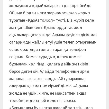
жолаушыға қарайласар жан да көрінбейді.
Ойыма бірден ылғи жарнамасы жер жарып
тұратын «ҚазАвтоЖол» түсті. Біз жүріп келе
жатқан Шымкент-Қызылорда тас жол
ақылылар қатарында. Ақыны қауіпсіздігім мен
сапарымды жайлы өтуі үшін төлеп отырғаным
есіме оралып, аталған тарапқа телефон
соқтым. Көмек сұрадым, керек көмек
бұзылған көлігімді қалаға дейін жеткізіп
берсе деген ой. Алайда телефонның арғы
жағынан шығарып салды. Айтуларынша,
олардың қызметіне кірмейді-міс. «Ақылы
жолда не үшін, кімге, не мақсатпен ақша
төлеймін» деген ой келетіні сөзсіз.
«Бұрындары бұзылған жағдайда тегін қала