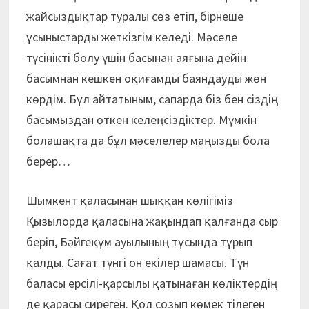
жайсыздықтар туралы сөз етіп, бірнеше
ұсыныстарды жеткізгім келеді. Мәселе
түсінікті болу үшін басынан аяғына дейін
басымнан кешкен оқиғамды баяндауды жөн
көрдім. Бұл айтатыным, сапарда біз бен сіздің
басымыздан өткен келеңсіздіктер. Мүмкін
болашақта да бұл мәселелер маңызды бола
берер…
Шымкент қаласынан шыққан көлігіміз
Қызылорда қаласына жақындап қалғанда сыр
беріп, Бәйгеқұм ауылының тұсында тұрып
қалды. Сағат түнгі он екілер шамасы. Түн
баласы ерсілі-қарсылы қатынаған көліктердің
де қарасы сиреген. Қол созып көмек тілеген