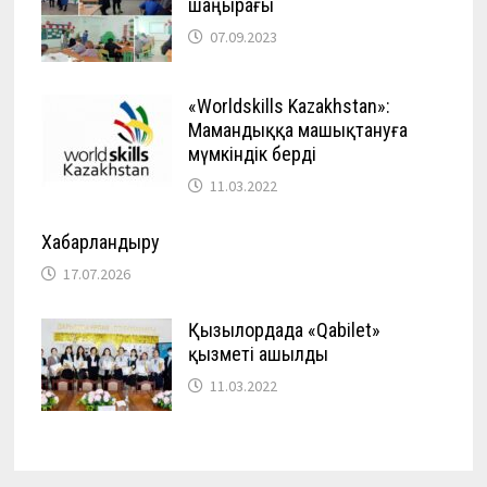
шаңырағы
07.09.2023
«Worldskills Kazakhstan»:
Мамандыққа машықтануға
мүмкіндік берді
11.03.2022
Хабарландыру
17.07.2026
Қызылордада «Qabilet»
қызметі ашылды
11.03.2022