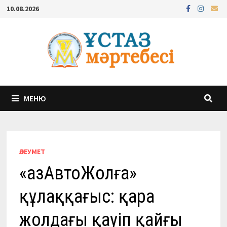
Перейти
10.08.2026
к
содержимому
МЕНЮ
ӘЛЕУМЕТ
«ҚазАвтоЖолға»
құлаққағыс: қара
жолдағы қауіп қайғы