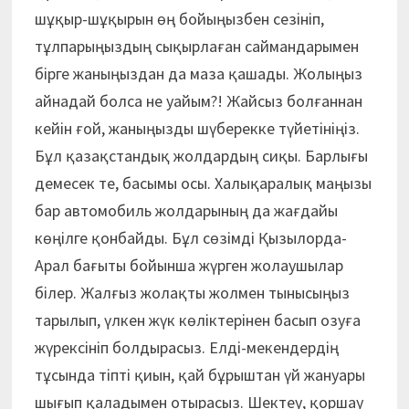
шұқыр-шұқырын өң бойыңызбен сезініп,
тұлпарыңыздың сықырлаған саймандарымен
бірге жаныңыздан да маза қашады. Жолыңыз
айнадай болса не уайым?! Жайсыз болғаннан
кейін ғой, жаныңызды шүберекке түйетініңіз.
Бұл қазақстандық жолдардың сиқы. Барлығы
демесек те, басымы осы. Халықаралық маңызы
бар автомобиль жолдарының да жағдайы
көңілге қонбайды. Бұл сөзімді Қызылорда-
Арал бағыты бойынша жүрген жолаушылар
білер. Жалғыз жолақты жолмен тынысыңыз
тарылып, үлкен жүк көліктерінен басып озуға
жүрексініп болдырасыз. Елді-мекендердің
тұсында тіпті қиын, қай бұрыштан үй жануары
шығып қаладымен отырасыз. Шектеу, қоршау