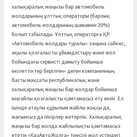
халықаралық маңызы бар автомобиль
жолдарының ұлттық операторы (барлық
автомобиль жолдарының шамамен 20%)
болып табылады. Ұлттық операторға ҚР
«Автомобиль жолдары туралы» заңына сәйкес,
ақылы қозғалысты ұйымдастыру және жол
бойындағы сервисті дамыту бойынша
өкілеттіктер берілген» деген компанияның
басты мақсаты республикалық және
халықаралық маңызы бар жолдар бойынша
ыңғайлы қозғалысты қамтамасыз ету екен. Ел
ішінде атаулы құрылым жайлы жақсы да,
жағымсыз да пікірлер жетерлік. Халықаралық
маңызы бар жолда жайлылықты қамтамасыз
ететін «ҚазАвтоЖолға» тиесілі жол үстіндегі