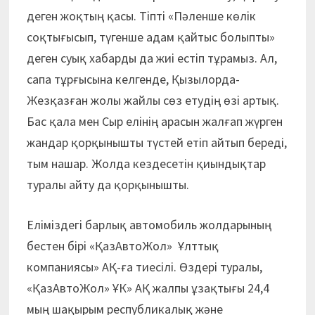
деген жоқтың қасы. Тіпті «Пәленше көлік
соқтығысып, түгенше адам қайтыс болыпты»
деген суық хабарды да жиі естіп тұрамыз. Ал,
сапа тұрғысына келгенде, Қызылорда-
Жезқазған жолы жайлы сөз етудің өзі артық.
Бас қала мен Сыр елінің арасын жалғап жүрген
жандар қорқынышты түстей етіп айтып береді,
тым нашар. Жолда кездесетін қиындықтар
туралы айту да қорқынышты.
Еліміздегі барлық автомобиль жолдарының
бестен бірі «ҚазАвтоЖол» Ұлттық
компаниясы» АҚ-ға тиесілі. Өздері туралы,
«ҚазАвтоЖол» ҰК» АҚ жалпы ұзақтығы 24,4
мың шақырым республикалық және