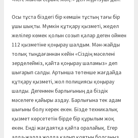
Осы тұста біздегі бір кемшін тұстың тағы бір
ұшы шықты. Мүмкін құтқару қызметі, жедел
желілер көмек қолын созып қалар деген оймен
112 қызметіне қоңырау шалдым. Мән-жайды
толық тыңдағаннан кейін «Сіздің мәселені
зерделейміз, қайта қоңырау шаламыз» деп
шығарып салды. Артынша төтенше жағдайда
құтқару қызметі, жол полициясы қоңырау
шалды. Дегенмен барлығының да біздік
мәселеге қайыры аздау. Барлығына тек адам
шығыны болу керек екен. Бізде техникалық
қызмет көрсететін бірде бір құрылым жоқ
екен. Енді жағдаятқа қайта оралайық. Егер
алда-жалда жолда қалып қоятын болсаңыз