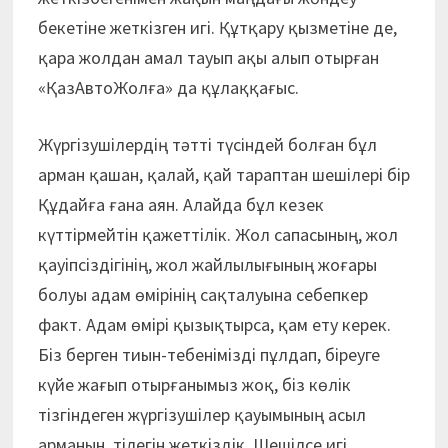
бекетіне жеткізген игі. Құтқару қызметіне де,
қара жолдан амал тауып ақы алып отырған
«ҚазАвтоЖолға» да құлаққағыс.
Жүргізушілердің тәтті түсіндей болған бұл
арман қашан, қалай, қай тараптан шешілері бір
Құдайға ғана аян. Алайда бұл кезек
күттірмейтін қажеттілік. Жол сапасының, жол
қауіпсіздігінің, жол жайлылығының жоғары
болуы адам өмірінің сақталуына себепкер
факт. Адам өмірі қызықтырса, қам ету керек.
Біз берген тиын-тебенімізді пұлдап, біреуге
күйе жағып отырғанымыз жоқ, біз көлік
тізгіндеген жүргізушілер қауымының асыл
арманын, тілегін жеткіздік. Шешілсе игі…