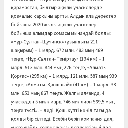
қарамастан, былтыр ақылы учаскелерде
қозғалыс қарқыны артты. Алдын ала деректер
бойынша 2020 жылы ақылы учаскелер
бойынша алымдар сомасы мынандай болды:
«Нұр-Сұлтан–Щучинск» (ұзындығы 211
шақырым) – 1 млрд. 672 млн. 483 мың 469
теңге, «Нұр-Сұлтан–Теміртау» (134 км) – 1
млрд. 913 млн. 844 мың 226 теңге, «Алматы–
Қорғас» (295 км) – 1 млрд. 121 млн. 587 мың 939
теңге, «Алматы–Қапшағай» (41 км) – 1 млрд. 38
млн. 653 мың 867 теңге. Жалпы алғанда, 4
учаскеден 5 миллиард 746 миллион 569,5 мың
теңге түсті», – деді. Қош, күпті көңіл тағы да
қолды бір сілтеді. Есебін беріп компания дал,
«неге жайлы сервис жоқ?» деп жүргізуші дал.