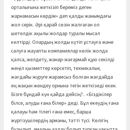
орталығына жеткізіп береміз деген
жарнамасын көрдім» деп қалды жанымдағы
жол серік. Әрі қарай сөзін жалғаған ол
шетелдік ақылы жолдар туралы мысал
келтірді. Олардың жолды күтіп ұстауға және
салуға жауапты компаниялар көлік жолда
қалса, желдету, жанар-жағармай құю секілді
жеңіл қызметтер көрсетіп, техникалық
жағдайы жүруге жарамсыз болған жағдайда
ең жақын жөндеу орнына тегін жеткізеді екен.
Бізге бұндай күн қайда дейсің?.. «Біздікілер
білсе, алуды ғана білер» деді. Бұл екеудің ғана
қалауы һәм тілегі ғана емес, барша
жүргізушілердің арманы, тәтті түсі. Көлігің
бұзылып, амалың аздау болып тұрған уақытта