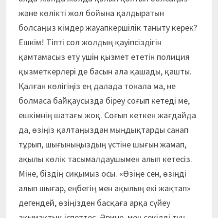
және көлікті жол бойына қалдыратын
болсаңыз кімдер жауапкершілік таныту керек?
Ешкім! Тіпті сол жолдың қауіпсіздігін
қамтамасыз ету үшін қызмет ететін полиция
қызметкерлері де басын ала қашады, қашты.
Қалған көлігіңіз ең далада тонала ма, не
болмаса байқаусызда біреу соғып кетеді ме,
ешкімнің шатағы жоқ. Соғып кеткен жағдайда
да, өзіңіз қалтаңыздан мыңдықтарды санап
тұрып, шығыныңыздың үстіне шығын жамап,
ақылы көлік тасымалдаушымен алып кетесіз.
Міне, біздің сиқымыз осы. «Өзіңе сен, өзіңді
алып шығар, еңбегің мен ақылың екі жақтап»
дегендей, өзіңізден басқаға арқа сүйеу
ақымақтық іспеттес. Әрине, мен секілді түн