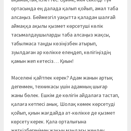
ортасында ең далада қалып қойып, амал таба
алсаңыз. Беймезгіл уақытта қаладан шалғай
аймаққа ақылы қызмет көрсетуші көлік
тасымалдаушыларды таба алсаңыз жақсы,
табылмаса таңды көзіңізбен атырып,
зуылдаған әр көлікке елеңдеп, көлігіңіздің
қамын жеп кетесіз… Қиын!
Мәселені қайтпек керек? Адам жанын артық
дегенмен, техникасы үшін адамның шығар
жаны бөлек. Ешкім де көлігін айдалаға тастап,
қалаға кетпесі анық. Шолақ көмек көрсетуді
қойып, қиын жағдайда ат-көлікке де қызмет
көрсету керек. Қала орталығына
жеткізбегенімен жақын маңдағы жөндеу