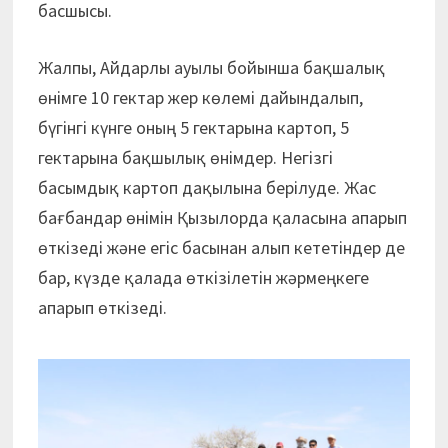
басшысы.
Жалпы, Айдарлы ауылы бойынша бақшалық
өнімге 10 гектар жер көлемі дайындалып,
бүгінгі күнге оның 5 гектарына картоп, 5
гектарына бақшылық өнімдер. Негізгі
басымдық картоп дақылына берілуде. Жас
бағбандар өнімін Қызылорда қаласына апарып
өткізеді және егіс басынан алып кететіндер де
бар, күзде қалада өткізілетін жәрмеңкеге
апарып өткізеді.