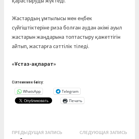
қарастыруды жүктеді.
Жастардың ұмтылысы мен еңбек
сүйгіштіктеріне риза болған аудан әкімі ауыл
жастарын жаңдарына топтастыру қажеттігін
айтып, жастарға сәттілік тіледі.
«Ұстаз-ақпарат»
Сілтемемен бөлісу:
WhatsApp
Telegram
Печать
Навигация
Предыдущая
Сле
ПРЕДЫДУЩАЯ ЗАПИСЬ
СЛЕДУЮЩАЯ ЗАПИСЬ