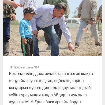
Қаралым саны:
597
Көктем келіп, дала жұмыстары қызған шақта
маңдайын күнге қақтап, еңбектің көрігін
қыздырып жүрген диқандар қауымының жай-
күйін сұрау мақсатында Айдарлы ауылына
аудан әкімі М.Ергешбаев арнайы барды.