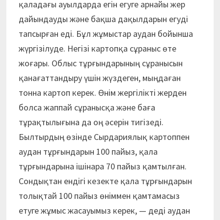
қаладағы ауылдарда егін егуге арнайы жер
дайындауды және бақша дақылдарын егуді
тапсырған еді. Бұл жұмыстар аудан бойынша
жүргізілуде. Негізі картопқа сұраныс өте
жоғары. Облыс тұрғындарының сұранысын
қанағаттандыру үшін жүздеген, мыңдаған
тонна картоп керек. Өнім жергілікті жерден
болса жаппай сұранысқа және баға
тұрақтылығына да оң әсерін тигізеді.
Былтырдың өзінде Сырдариялық картоппен
аудан тұрғындарын 100 пайыз, қала
тұрғындарына ішінара 70 пайыз қамтылған.
Сондықтан ендігі кезекте қала тұрғындарын
толықтай 100 пайыз өніммен қамтамасыз
етуге жұмыс жасауымыз керек, — деді аудан