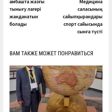
запись:
запи
Қамбашта жазғы
Медицина
по
тынығу лагері
саласының
записям
жанданатын
сайыпқырандары
болады
спорт сайысында
сынға түсті
ВАМ ТАКЖЕ МОЖЕТ ПОНРАВИТЬСЯ