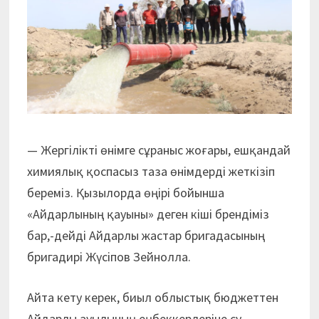
— Жергілікті өнімге сұраныс жоғары, ешқандай
химиялық қоспасыз таза өнімдерді жеткізіп
береміз. Қызылорда өңірі бойынша
«Айдарлының қауыны» деген кіші брендіміз
бар,-дейді Айдарлы жастар бригадасының
бригадирі Жүсіпов Зейнолла.
Айта кету керек, биыл облыстық бюджеттен
Айдарлы ауылының еңбеккерлеріне су