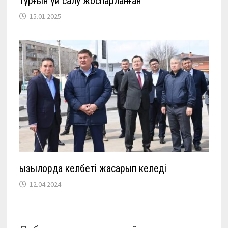
тұрғын үй салу жоспарланған
15.01.2025
Қызылорда келбеті жасарып келеді
12.04.2024