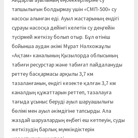
тапшылығын болдырмау үшін «СМП-500» су
насосы алынған еді. Ауыл жастарының ендігі
сұрауы насосқа дейінгі келетін су деңгейін
түсірмей жеткізу болып отыр. Бұл өтініш
бойынша аудан әкімі Мұрат Нәлхожаұлы
«Ақтам» каналының Қызылорда облысының
табиғи ресурстар және табиғат пайдалануды
реттеу басқармасы арқылы 3,7 км
тазаланғанын, ендігі кезекте қалған 3,7 км
каналдың құжаттарын реттеп, тазалауға
тағыда ұсыныс беруді ауыл шаруашылығы
бөлімі мен ауыл әкімдігіне тапсырды. Ала
жаздай шаруалардың еңбегі еш кетпеуін, суды
жеткізудің барлық мүмкіндіктерін