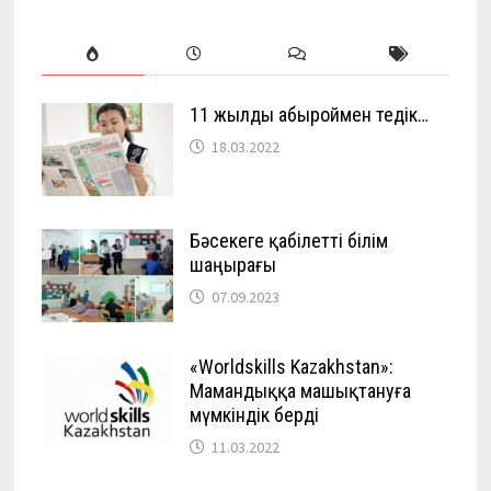
11 жылды абыроймен өтедік…
18.03.2022
Бәсекеге қабілетті білім
шаңырағы
07.09.2023
«Worldskills Kazakhstan»:
Мамандыққа машықтануға
мүмкіндік берді
11.03.2022