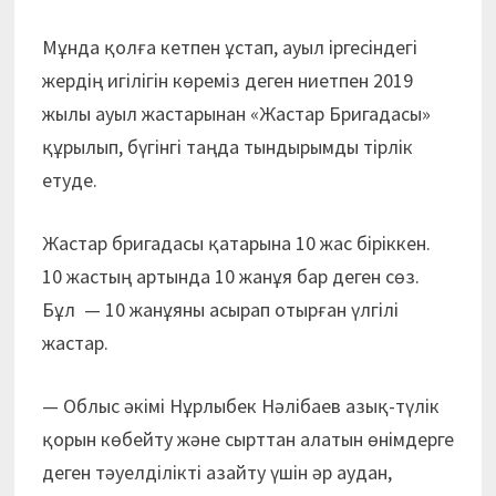
Мұнда қолға кетпен ұстап, ауыл іргесіндегі
жердің игілігін көреміз деген ниетпен 2019
жылы ауыл жастарынан «Жастар Бригадасы»
құрылып, бүгінгі таңда тындырымды тірлік
етуде.
Жастар бригадасы қатарына 10 жас біріккен.
10 жастың артында 10 жанұя бар деген сөз.
Бұл — 10 жанұяны асырап отырған үлгілі
жастар.
— Облыс әкімі Нұрлыбек Нәлібаев азық-түлік
қорын көбейту және сырттан алатын өнімдерге
деген тәуелділікті азайту үшін әр аудан,