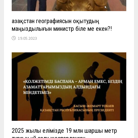
Қазақстан географиясын оқытудың
маңыздылығын министр біле ме екен?!
19.05.2023
2025 жылы елімізде 19 млн шаршы метр