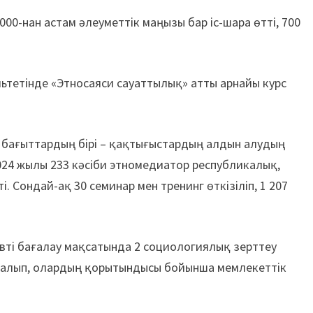
0-нан астам әлеуметтік маңызы бар іс-шара өтті, 700
льтетінде «Этносаяси сауаттылық» атты арнайы курс
бағыттардың бірі – қақтығыстардың алдын алудың
2024 жылы 233 кәсіби этномедиатор республикалық,
і. Сондай-ақ 30 семинар мен тренинг өткізіліп, 1 207
вті бағалау мақсатында 2 социологиялық зерттеу
 жасалып, олардың қорытындысы бойынша мемлекеттік