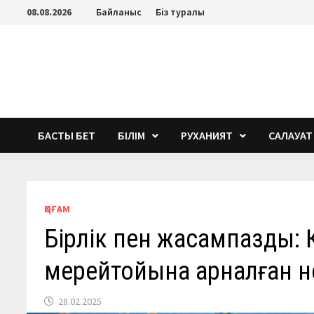
Перейти
08.08.2026
Байланыс
Біз туралы
к
содержимому
БАСТЫ БЕТ
БІЛІМ
РУХАНИЯТ
САЛАУАТ
ҚОҒАМ
Бірлік пен жасампаздық:
мерейтойына арналған не
28.02.2025