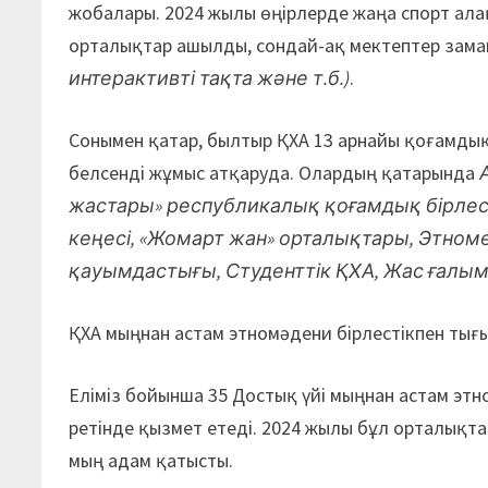
жобалары. 2024 жылы өңірлерде жаңа спорт ал
орталықтар ашылды, сондай-ақ мектептер зама
интерактивті тақта және т.б.)
.
Сонымен қатар, былтыр ҚХА 13 арнайы қоғамды
белсенді жұмыс атқаруда. Олардың қатарында
жастары» республикалық қоғамдық бірлес
кеңесі, «Жомарт жан» орталықтары, Этно
қауымдастығы, Студенттік ҚХА, Жас ғалым
ҚХА мыңнан астам этномәдени бірлестікпен тығ
Еліміз бойынша 35 Достық үйі мыңнан астам эт
ретінде қызмет етеді. 2024 жылы бұл орталықт
мың адам қатысты.