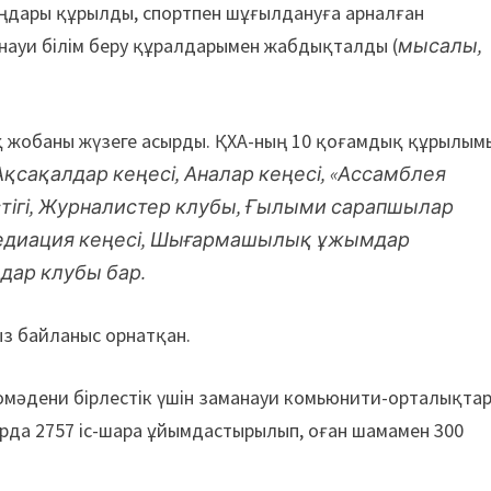
аңдары құрылды, спортпен шұғылдануға арналған
науи білім беру құралдарымен жабдықталды (
мысалы,
қ жобаны жүзеге асырды. ҚХА-ның 10 қоғамдық құрылым
Ақсақалдар кеңесі, Аналар кеңесі, «Ассамблея
тігі, Журналистер клубы, Ғылыми сарапшылар
медиация кеңесі, Шығармашылық ұжымдар
дар клубы бар.
ыз байланыс орнатқан.
номәдени бірлестік үшін заманауи комьюнити-орталықта
арда 2757 іс-шара ұйымдастырылып, оған шамамен 300