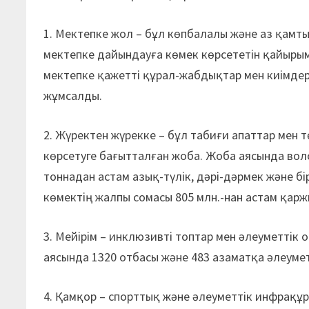
1. Мектепке жол – бұл көпбалалы және аз қам
мектепке дайындауға көмек көрсететін қайырым
мектепке қажетті құрал-жабдықтар мен киімдер
жұмсалды.
2. Жүректен жүрекке – бұл табиғи апаттар мен
көрсетуге бағытталған жоба. Жоба аясында вол
тоннадан астам азық-түлік, дәрі-дәрмек және бі
көмектің жалпы сомасы 805 млн.-нан астам қар
3. Мейірім – инклюзивті топтар мен әлеуметтік
аясында 1320 отбасы және 483 азаматқа әлеумет
4. Қамқор – спорттық және әлеуметтік инфра