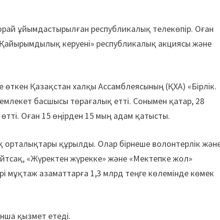
е орай ұйымдастырылған республикалық телекөпір. Оған
 «Қайырымдылық керуені» республикалық акциясы және
 өткен Қазақстан халқы Ассамблеясының (ҚХА) «Бірлік.
Мемлекет басшысы төрағалық етті. Сонымен қатар, 28
 өтті. Оған 15 өңірден 15 мың адам қатысты.
 орталықтары құрылды. Олар бірнеше волонтерлік жән
тсақ, «Жүректен жүрекке» және «Мектепке жол»
рі мұқтаж азаматтарға 1,3 млрд теңге көлемінде көмек
нша қызмет етеді.