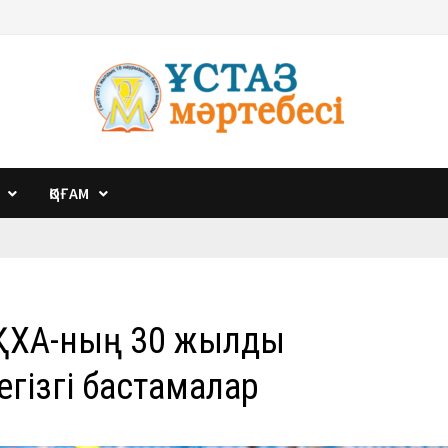
ҚОҒАМ
 ҚХА-ның 30 жылдық
гізгі бастамалар