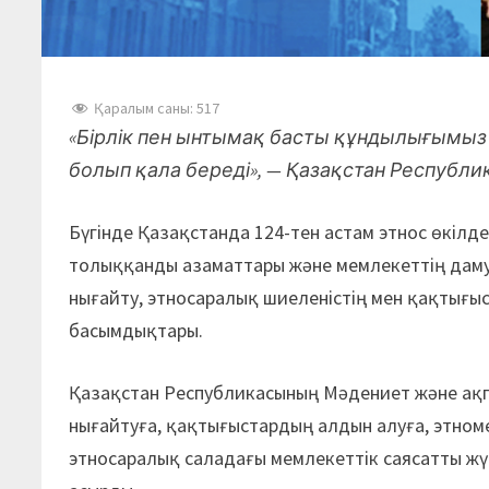
Қаралым саны:
517
«Бірлік пен ынтымақ басты құндылығымыз
болып қала береді», —
Қазақстан Республи
Бүгінде Қазақстанда 124-тен астам этнос өкілдер
толыққанды азаматтары және мемлекеттің дамуы
нығайту, этносаралық шиеленістің мен қақтығыс
басымдықтары.
Қазақстан Республикасының Мәдениет және ақпа
нығайтуға, қақтығыстардың алдын алуға, этно
этносаралық саладағы мемлекеттік саясатты жү