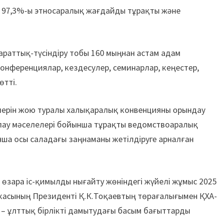
 97,3%-ы этносаралық жағдайды тұрақты және
араттық-түсіндіру тобы 160 мыңнан астам адам
 конференциялар, кездесулер, семинарлар, кеңестер,
өтті.
үрлерін жою туралы халықаралық конвенцияны орындау
ау мәселелері бойынша тұрақты ведомствоаралық
а осы саладағы заңнаманы жетілдіруге арналған
 өзара іс-қимылды нығайту жөніндегі жүйелі жұмыс 2025
касының Президенті Қ.К.Тоқаевтың төрағалығымен ҚХА-
л – ұлттық бірлікті дамытудағы басым бағыттарды