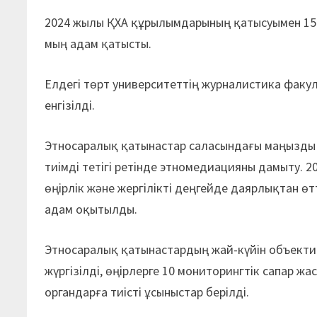
2024 жылы ҚХА құрылымдарының қатысуымен 1500
мың адам қатысты.
Елдегі төрт университеттің журналистика факу
енгізілді.
Этносаралық қатынастар саласындағы маңызды 
тиімді тетігі ретінде этномедиацияны дамыту. 
өңірлік және жергілікті деңгейде даярлықтан өтт
адам оқытылды.
Этносаралық қатынастардың жай-күйін объекти
жүргізілді, өңірлерге 10 мониторингтік сапар
органдарға тиісті ұсыныстар берілді.