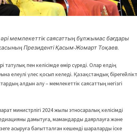
 әрі мемлекеттік саясаттың бұлжымас бағдары
касының Президенті Қасым-Жомарт Тоқаев.
і татулық пен келісімде өмір сүреді. Олар елдің
на елеулі үлес қосып келеді. Қазақстандық бірегейлікт
тардың алдын алу – мемлекеттік саясаттың негізгі
рат министрлігі 2024 жылы этносаралық келісімді
медиацияны дамытуға, мамандарды даярлауға және
зеге асыруға бағытталған кешенді шараларды іске