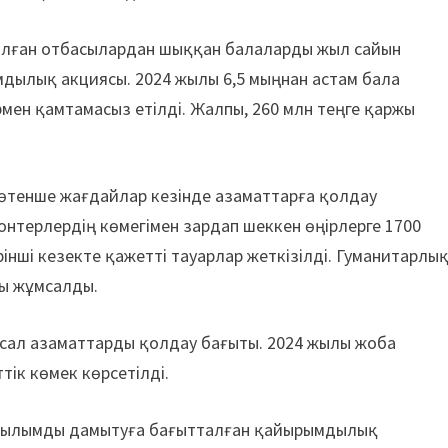
тылған отбасылардан шыққан балаларды жыл сайын
дылық акциясы. 2024 жылы 6,5 мыңнан астам бала
мен қамтамасыз етілді. Жалпы, 260 млн теңге қаржы
 төтенше жағдайлар кезінде азаматтарға қолдау
онтерлердің көмегімен зардап шеккен өңірлерге 1700
рінші кезекте қажетті тауарлар жеткізілді. Гуманитарлы
жы жұмсалды.
 осал азаматтарды қолдау бағыты. 2024 жылы жоба
тік көмек көрсетілді.
құрылымды дамытуға бағытталған қайырымдылық