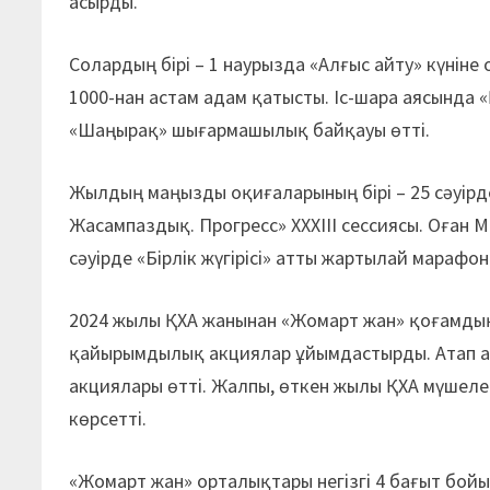
асырды.
Солардың бірі – 1 наурызда «Алғыс айту» күнін
1000-нан астам адам қатысты. Іс-шара аясында
«Шаңырақ» шығармашылық байқауы өтті.
Жылдың маңызды оқиғаларының бірі – 25 сәуірде
Жасампаздық. Прогресс» XXXIII сессиясы. Оған 
сәуірде «Бірлік жүгірісі» атты жартылай марафон
2024 жылы ҚХА жанынан «Жомарт жан» қоғамдық
қайырымдылық акциялар ұйымдастырды. Атап ай
акциялары өтті. Жалпы, өткен жылы ҚХА мүшеле
көрсетті.
«Жомарт жан» орталықтары негізгі 4 бағыт бойы