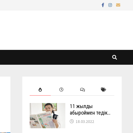
11 жылды
абыроймен өтедік…
18.03.2022