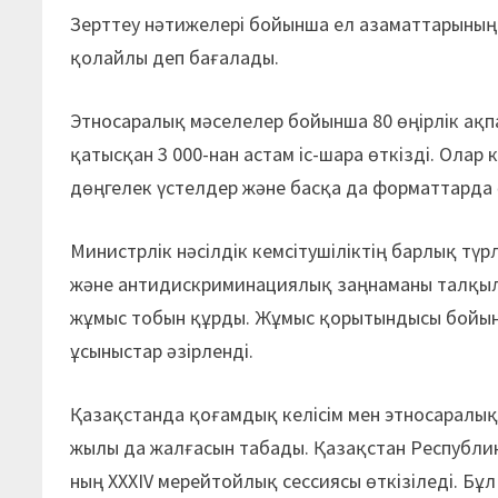
Зерттеу нәтижелері бойынша ел азаматтарының
қолайлы деп бағалады.
Этносаралық мәселелер бойынша 80 өңірлік ақп
қатысқан 3 000-нан астам іс-шара өткізді. Олар
дөңгелек үстелдер және басқа да форматтарда 
Министрлік нәсілдік кемсітушіліктің барлық т
және антидискриминациялық заңнаманы талқыл
жұмыс тобын құрды. Жұмыс қорытындысы бойынш
ұсыныстар әзірленді.
Қазақстанда қоғамдық келісім мен этносаралық
жылы да жалғасын табады. Қазақстан Республи
ның XXXIV мерейтойлық сессиясы өткізіледі. Бұ