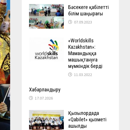
Бәсекеге қабілетті
білім шаңырағы
07.09.2023
«Worldskills
Kazakhstan»:
Мамандыққа
машықтануға
мүмкіндік берді
11.03.2022
Хабарландыру
17.07.2026
Қызылордада
«Qabilet» қызметі
ашылды