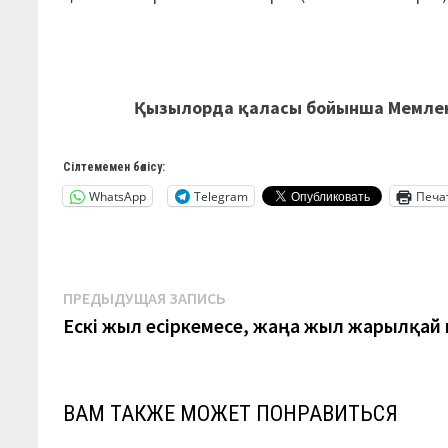
Қызылорда қаласы бойынша Мемлек
Сілтемемен бөлісу:
WhatsApp
Telegram
Печа
Навигация
Предыдущая
ПРЕДЫДУЩАЯ ЗАПИСЬ
запись:
Ескі жыл есіркемесе, жаңа жыл жарылқай 
по
записям
ВАМ ТАКЖЕ МОЖЕТ ПОНРАВИТЬСЯ