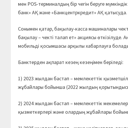
мен POS-терминалдың бір чегін беруге мүмкінді
банк» АҚ және «Банкцентркредит» АҚ қатысуда.
Сонымен қатар, бақылау-касса машиналары чект
бақылау – чекті талап ет» акциясы өткізілуде. 
мобильді қосымшасы арқылы хабарлауға болад
Банктерден ақпарат кезең кезеңімен беріледі:
1) 2023 жылдан бастап – мемлекеттік қызметшіл
жұбайлары бойынша (2022 жылдың қорытындыс
2) 2024 жылдан бастап – мемлекеттік мекемелерд
қызметкерлері және олардың жұбайлары бойын