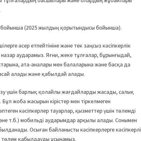
ңды тұлғалардың басшылары және олардың жұбайлары
;
гі бойынша (2025 жылдың қорытындысы бойынша).
лерге әсер етпейтініне және тек заңсыз кәсіпкерлік
назар аударамыз. Яғни, жеке тұлғалар, бұрынғыдай,
старына, ата-аналары мен балаларына және басқа да
асай алады және қабылдай алады.
гізу үшін барлық қолайлы жағдайларды жасады, салық
Бұл жоба жасырын кірістер мен тіркелмеген
өптеген кәсіпкерлер тауарлар, қызметтер үшін төлемді
және т.б.) мобильді аударымдар арқылы алады. Сонымен
былданады. Осыған байланысты кәсіпкерлерге кәсіпкерл
) төлем қабылдауды ұсынамыз.