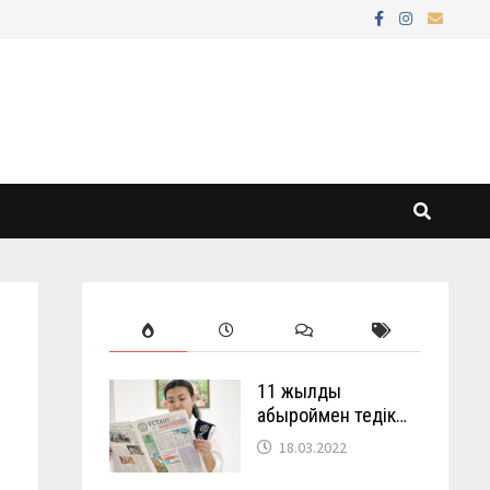
11 жылды
абыроймен өтедік…
18.03.2022