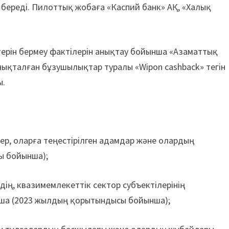
к береді. Пилоттық жобаға «Каспий банк» АҚ, «Халық
ерін бермеу фактілерін анықтау бойынша «Азаматтық
Анықталған бұзушылықтар туралы «Wipon cashback» тегін
ы.
ер, оларға теңестірілген адамдар және олардың
ы бойынша);
ің, квазимемлекеттік сектор субъек­тілерінің
ша (2023 жылдың қорытындысы бойынша);