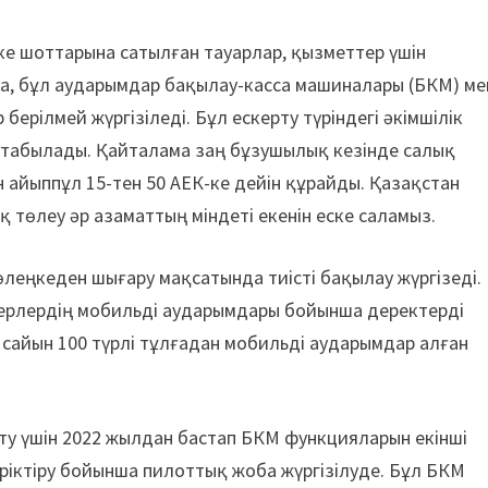
ке шоттарына сатылған тауарлар, қызметтер үшін
а, бұл аударымдар бақылау-касса машиналары (БКМ) ме
ерілмей жүргізіледі. Бұл ескерту түріндегі әкімшілік
 табылады. Қайталама заң бұзушылық кезінде салық
н айыппұл 15-тен 50 АЕК-ке дейін құрайды. Қазақстан
төлеу әр азаматтың міндеті екенін еске саламыз.
өлеңкеден шығару мақсатында тиісті бақылау жүргізеді.
керлердің мобильді аударымдары бойынша деректерді
й сайын 100 түрлі тұлғадан мобильді аударымдар алған
у үшін 2022 жылдан бастап БКМ функцияларын екінші
ріктіру бойынша пилоттық жоба жүргізілуде. Бұл БКМ