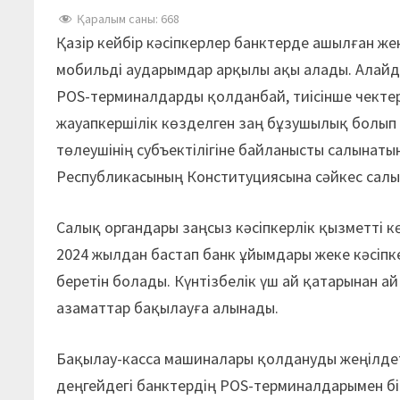
Қаралым саны:
668
Қазір кейбір кәсіпкерлер банктерде ашылған же
мобильді аударымдар арқылы ақы алады. Алайд
POS-терминалдарды қолданбай, тиісінше чектер б
жауапкершілік көзделген заң бұзушылық болып
төлеушінің субъектілігіне байланысты салынаты
Республикасының Конституциясына сәйкес салық 
Салық органдары заңсыз кәсіпкерлік қызметті к
2024 жылдан бастап банк ұйымдары жеке кәсіп
беретін болады. Күнтізбелік үш ай қатарынан а
азаматтар бақылауға алынады.
Бақылау-касса машиналары қолдануды жеңілдет
деңгейдегі банктердің POS-терминалдарымен бі