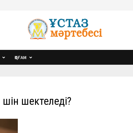
ҚОҒАМ
үшін шектеледі?