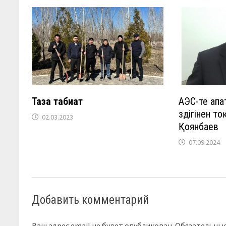
Таза табиғат
АЭС-те апа
өздігінен 
02.03.2023
Қоянбаев
07.09.2024
Добавить комментарий
Ваш адрес email не будет опубликован.
Обязательны