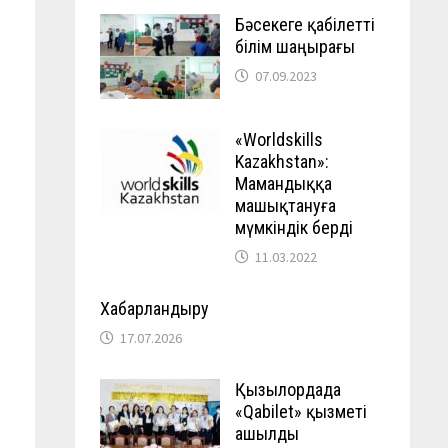
Бәсекеге қабілетті
білім шаңырағы
07.09.2023
«Worldskills
Kazakhstan»:
Мамандыққа
машықтануға
мүмкіндік берді
11.03.2022
Хабарландыру
17.07.2026
Қызылордада
«Qabilet» қызметі
ашылды