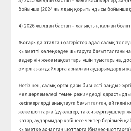
3) 2025 жылдан бастап – жеке кәсіпкерлер, за
бойынша (2024 жылдың қорытындысы бойынша)
4) 2026 жылдан бастап – халықтың қалған бөлі
Жоғарыда аталған өзгерістер адал салық төлеуші
қызметті көлеңкеден шығаруға бағытталғанына 
өздерінің жеке мақсаттары үшін туыстарына, до
өмірлік жағдайларға арналған аударымдарды ж
Негізінен, салық органдары бизнесті заңды жүр
мөлшерлемелері төмен режимдерді қарастырды. 
кәсіпкерлерді анықтауға бағытталған, өйткені к
жеке шоттарға (дүкендер, такси жүргізушілері 
қатар, аударымдар көбінесе чектер берілмей қа
қызметке арналған шоттарға (бизнес-шоттарға