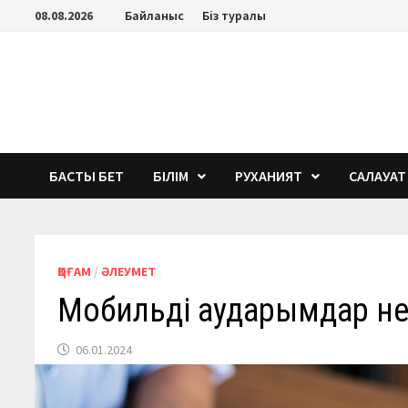
Перейти
08.08.2026
Байланыс
Біз туралы
к
содержимому
БАСТЫ БЕТ
БІЛІМ
РУХАНИЯТ
САЛАУАТ
ҚОҒАМ
/
ӘЛЕУМЕТ
Мобильді аударымдар не 
06.01.2024