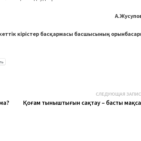
А.Жусупо
еттік кірістер басқармасы басшысының орынбасар
ть
СЛЕДУЮЩАЯ ЗАПИ
ма?
Қоғам тыныштығын сақтау – басты мақса