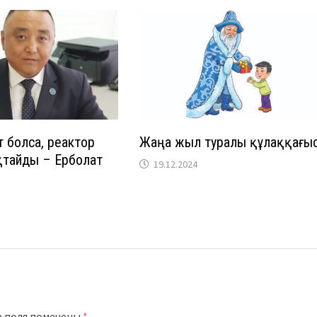
т болса, реактор
Жаңа жыл туралы құлаққағы
тоқтайды – Ерболат
19.12.2024
е поля помечены
*