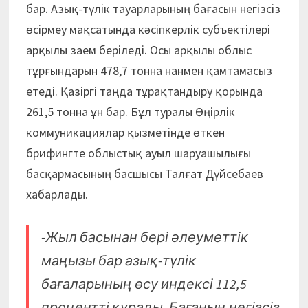
бар. Азық-түлік тауарларының бағасын негізсіз
өсірмеу мақсатында кәсіпкерлік субъектілері
арқылы заем беріледі. Осы арқылы облыс
тұрғындарын 478,7 тонна нанмен қамтамасыз
етеді. Қазіргі таңда тұрақтандыру қорында
261,5 тонна ұн бар. Бұл туралы Өңірлік
коммуникациялар қызметінде өткен
брифингте облыстық ауыл шаруашылығы
басқармасының басшысы Талғат Дүйсебаев
хабарлады.
-Жыл басынан бері әлеуметтік
маңызы бар азық-түлік
бағаларының өсу индексі 112,5
процентті құрады. Бағаның негізсіз