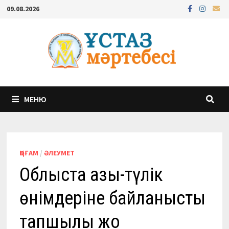
Перейти
09.08.2026
к
содержимому
МЕНЮ
ҚОҒАМ
/
ӘЛЕУМЕТ
Облыста азық-түлік
өнімдеріне байланысты
тапшылық жоқ