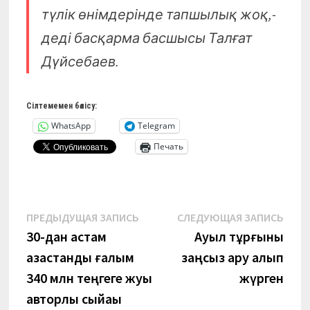
түлік өнімдерінде тапшылық жоқ,-
деді басқарма басшысы Талғат
Дүйсебаев.
Сілтемемен бөлісу:
WhatsApp
Telegram
Печать
Навигация
Предыдущая
Сле
ПРЕДЫДУЩАЯ ЗАПИСЬ
СЛЕДУЮЩАЯ ЗАПИСЬ
запись:
запи
30-дан астам
Ауыл тұрғыны
по
қазақстандық ғалым
заңсыз қару алып
записям
340 млн теңгеге жуық
жүрген
авторлық сыйақы