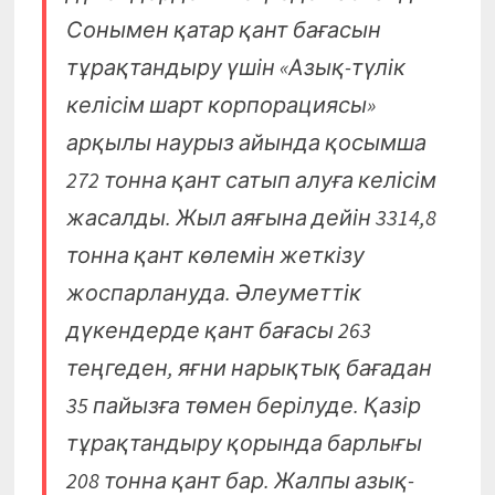
Сонымен қатар қант бағасын
тұрақтандыру үшін «Азық-түлік
келісім шарт корпорациясы»
арқылы наурыз айында қосымша
272 тонна қант сатып алуға келісім
жасалды. Жыл аяғына дейін 3314,8
тонна қант көлемін жеткізу
жоспарлануда. Әлеуметтік
дүкендерде қант бағасы 263
теңгеден, яғни нарықтық бағадан
35 пайызға төмен берілуде. Қазір
тұрақтандыру қорында барлығы
208 тонна қант бар. Жалпы азық-