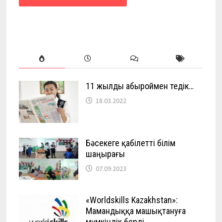
11 жылды абыроймен өтедік…
18.03.2022
Бәсекеге қабілетті білім
шаңырағы
07.09.2023
«Worldskills Kazakhstan»:
Мамандыққа машықтануға
мүмкіндік берді