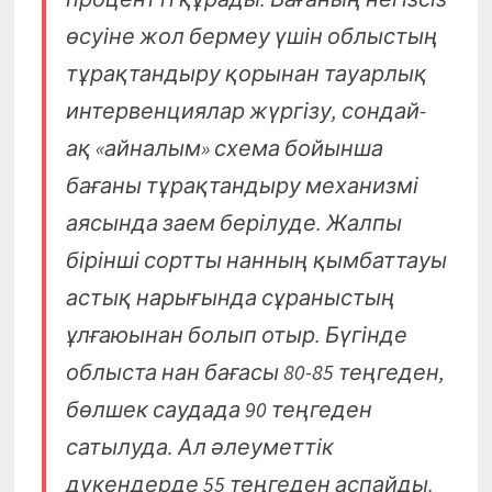
өсуіне жол бермеу үшін облыстың
тұрақтандыру қорынан тауарлық
интервенциялар жүргізу, сондай-
ақ «айналым» схема бойынша
бағаны тұрақтандыру механизмі
аясында заем берілуде. Жалпы
бірінші сортты нанның қымбаттауы
астық нарығында сұраныстың
ұлғаюынан болып отыр. Бүгінде
облыста нан бағасы 80-85 теңгеден,
бөлшек саудада 90 теңгеден
сатылуда. Ал әлеуметтік
дүкендерде 55 теңгеден аспайды.