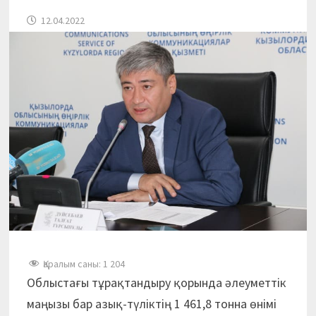
12.04.2022
Қаралым саны:
1 204
Облыстағы тұрақтандыру қорында әлеуметтік
маңызы бар азық-түліктің 1 461,8 тонна өнімі