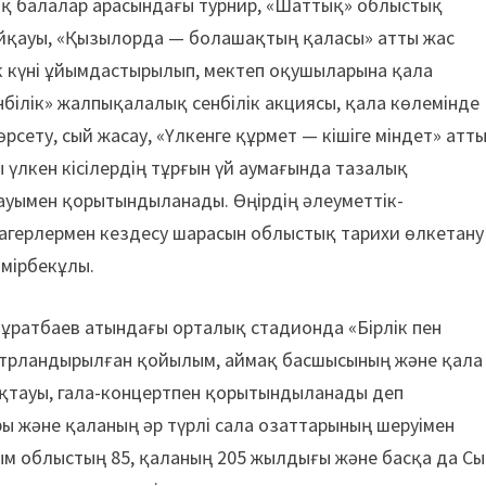
ық балалар арасындағы турнир, «Шаттық» облыстық
йқауы, «Қызылорда — болашақтың қаласы» атты жас
к күні ұйымдастырылып, мектеп оқушыларына қала
нбілік» жалпықалалық сенбілік акциясы, қала көлемінде
сету, сый жасау, «Үлкенге құрмет — кішіге міндет» атт
 үлкен кісілердің тұрғын үй аумағында тазалық
ауымен қорытындыланады. Өңірдің әлеуметтік-
дагерлермен кездесу шарасын облыстық тарихи өлкетану
Өмірбекұлы.
.Мұратбаев атындағы орталық стадионда «Бірлік пен
атрландырылған қойылым, аймақ басшысының және қала
қтауы, гала-концертпен қорытындыланады деп
 және қаланың әр түрлі сала озаттарының шеруімен
м облыстың 85, қаланың 205 жылдығы және басқа да Сы