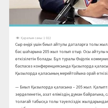
Қаралым саны:
1 022
Сыр өңірі үшін биыл айтулы даталарға толы жы
бас шаһарына 205 жыл толып отыр. Осы айтулы
өткізілетін болады. Бұл туралы Өңірлік комму
баспасөз конференциясында Қызылорда қаласын
Қызылорда қаласының мерейтойына орай өткізі
— Биыл Қызылорда қаласына – 205 жыл. Қалыпта
зерделенетін, азат еліміздің думан байрағына, с
толағай табысқа толы тәуелсіздік жылдарындағ