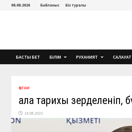
Перейти
08.08.2026
Байланыс
Біз туралы
к
содержимому
БАСТЫ БЕТ
БІЛІМ
РУХАНИЯТ
САЛАУАТ
ҚОҒАМ
Қала тарихы зерделеніп, 
18.08.2023