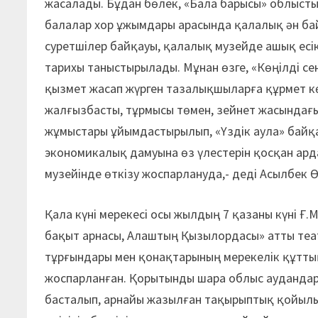
жасалады. Бұдан бөлек, «Бала барысы» облыст
балалар хор ұжымдары арасында қалалық ән ба
суретшілер байқауы, қалалық музейде ашық есі
тарихы таныстырылады. Мұнан өзге, «Көңілді се
қызмет жасап жүрген тазалықшыларға құрмет көр
жалғызбасты, тұрмысы төмен, зейнет жасындағы
жұмыстары ұйымдастырылып, «Үздік аула» байқ
экономикалық дамуына өз үлестерін қосқан ар
музейінде өткізу жоспарлануда,- деді Асылбек 
Қала күні мерекесі осы жылдың 7 қазаны күні Ғ
бақыт арнасы, Алаштың Қызылордасы» атты те
тұрғындары мен қонақтарының мерекелік құтты
жоспарланған. Қорытынды шара облыс аудандары
басталып, арнайы жазылған тақырыптық қойылы