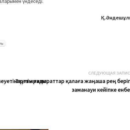
аларымен үндеседі.
Қ.Әндешұл
ть
СЛЕДУЮЩАЯ ЗАПИ
еуетінарттырады
Зәулім ғимараттар қалаға жаңаша рең бері
заманауи кейіпке енб