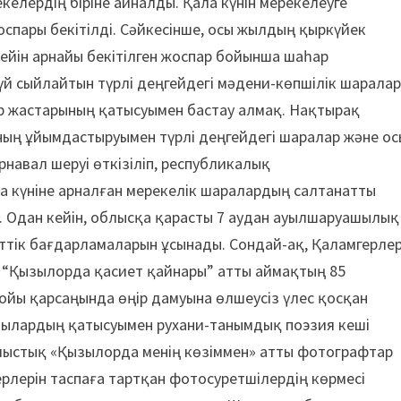
келердің біріне айналды. Қала күнін мерекелеуге
спары бекітілді. Сәйкесінше, осы жылдың қыркүйек
ейін арнайы бекітілген жоспар бойынша шаһар
үй сыйлайтын түрлі деңгейдегі мәдени-көпшілік шарала
р жастарының қатысуымен бастау алмақ. Нақтырақ
ның ұйымдастыруымен түрлі деңгейдегі шаралар және ос
рнавал шеруі өткізіліп, республикалық
 күніне арналған мерекелік шаралардың салтанатты
е. Одан кейін, облысқа қарасты 7 аудан ауылшаруашылық
рттік бағдарламаларын ұсынады. Сондай-ақ, Қаламгерле
, “Қызылорда қасиет қайнары” атты аймақтың 85
ы қарсаңында өңір дамуына өлшеусіз үлес қосқан
ушылардың қатысуымен рухани-танымдық поэзия кеші
облыстық «Қызылорда менің көзіммен» атты фотографтар
жерлерін таспаға тартқан фотосуретшілердің көрмесі