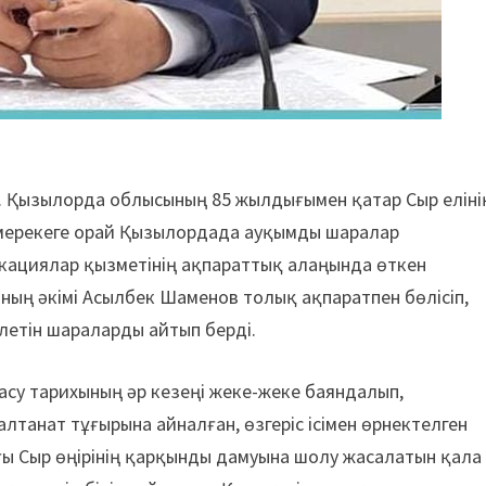
л. Қызылорда облысының 85 жылдығымен қатар Сыр еліні
 мерекеге орай Қызылордада ауқымды шаралар
никациялар қызметінің ақпараттық алаңында өткен
ың әкімі Асылбек Шаменов толық ақпаратпен бөлісіп,
летін шараларды айтып берді.
су тарихының әр кезеңі жеке-жеке баяндалып,
алтанат тұғырына айналған, өзгеріс ісімен өрнектелген
ы Сыр өңірінің қарқынды дамуына шолу жасалатын қала