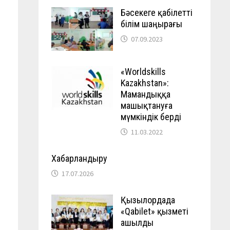
Бәсекеге қабілетті
білім шаңырағы
07.09.2023
«Worldskills
Kazakhstan»:
Мамандыққа
машықтануға
мүмкіндік берді
11.03.2022
Хабарландыру
17.07.2026
Қызылордада
«Qabilet» қызметі
ашылды