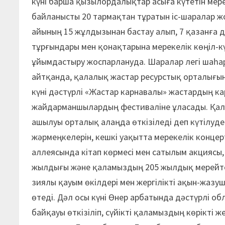
күні барша қызылордалықтар асыға күтетін мере
байланысты 20 тармақтан тұратын іс-шаралар жо
айының 15 жұлдызынан бастау алып, 7 қазанға д
тұрғындары мен қонақтарына мерекелік көңіл-к
ұйымдастыру жоспарлануда. Шаралар легі шаһа
айтқанда, қалалық жастар ресурстық орталығы
күні дәстүрлі «Жастар карнавалы» жастардың ка
жайдарманшылардың фестиваліне ұласады. Қала
ашылуы орталық алаңда өткізіледі деп күтілуд
жәрмеңкелерін, кешкі уақытта мерекелік конце
аллеясында кітап көрмесі мен сатылым акциясы
жылдығы және қаламыздың 205 жылдық мерейтой
зиялы қауым өкілдері мен жергілікті ақын-жаз
өтеді. Дәл осы күні Өнер арбатында дәстүрлі 
байқауы өткізіліп, сүйікті қаламыздың көрікті 