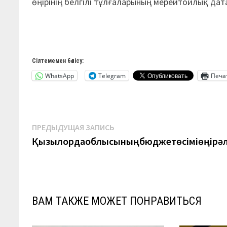
өңірінің белгілі тұлғаларының мерейтойлық дат
Сілтемемен бөлісу:
WhatsApp
Telegram
Печа
Навигация
Предыдущая
ПРЕДЫДУЩАЯ ЗАПИСЬ
запись:
Қызылордаоблысыныңбюджетөсіміөңірәл
по
записям
ВАМ ТАКЖЕ МОЖЕТ ПОНРАВИТЬСЯ