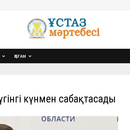
ҚОҒАМ
бүгінгі күнмен сабақтасады