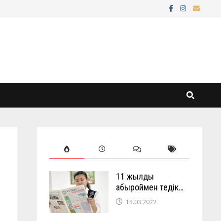
11 жылды
абыроймен өтедік…
18.03.2022