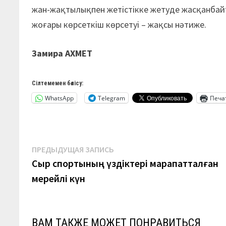
жан-жақтылықпен жетістікке жетуде жасқанбай
жоғары көрсеткіш көрсетуі – жақсы нәтиже.
Замира АХМЕТ
Сілтемемен бөлісу:
WhatsApp
Telegram
Печа
Навигация
Предыдущая
ПРЕДЫДУЩАЯ ЗАПИСЬ
запись:
Сыр спортының үздіктері марапатталған
по
мерейлі күн
записям
ВАМ ТАКЖЕ МОЖЕТ ПОНРАВИТЬСЯ