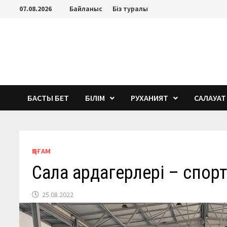
Перейти
07.08.2026
Байланыс
Біз туралы
к
содержимому
БАСТЫ БЕТ
БІЛІМ
РУХАНИЯТ
САЛАУАТ
ҚОҒАМ
Сала ардагерлері – спорт
25.08.2022