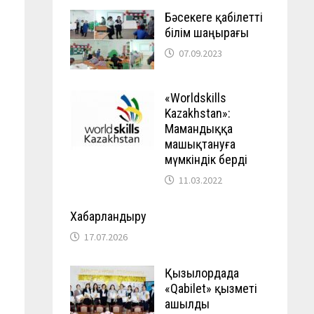
Бәсекеге қабілетті
білім шаңырағы
07.09.2023
«Worldskills
Kazakhstan»:
Мамандыққа
машықтануға
мүмкіндік берді
11.03.2022
Хабарландыру
17.07.2026
Қызылордада
«Qabilet» қызметі
ашылды