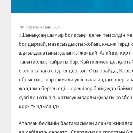
Қаралым саны:
654
«Шынықсаң шымыр боласың» деген тәмсілдің мә
болдырмай, мазасыздықты жойып, күш-жігерді 
шұғылданатыны қалыпты жағдай. Алайда, қартты
танытарлық қайраты бар. Қайткенмен де, қарта
екенін санаға сіңіргендер көп. Осы орайда, Қы
облыстық спартакиада үшін сала ардагерлері ара
жолдама берген еді. Төрешілер байқауда байып
сүзгіден өткізіп, қатысушыларды қырағы көзбен 
қорытындыланды.
Аталған бөлімнің бастамасымен алаңға жиналған 
өз қабілетін көрсетті. Спартакиада спорттың 6 т