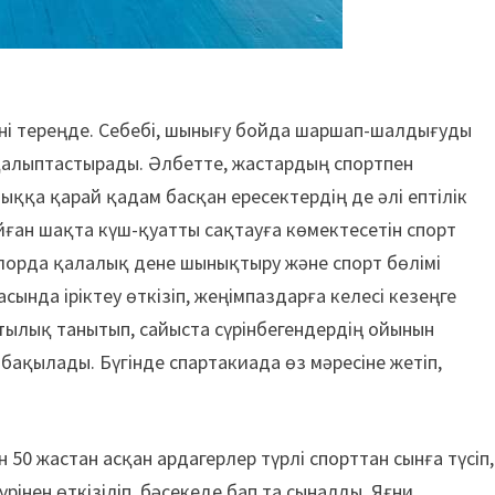
ні тереңде. Себебі, шынығу бойда шаршап-шалдығуды
қалыптастырады. Әлбетте, жастардың спортпен
ққа қарай қадам басқан ересектердің де әлі ептілік
йған шақта күш-қуатты сақтауға көмектесетін спорт
зылорда қалалық дене шынықтыру және спорт бөлімі
сында іріктеу өткізіп, жеңімпаздарға келесі кезеңге
тылық танытып, сайыста сүрінбегендердің ойынын
бақылады. Бүгінде спартакиада өз мәресіне жетіп,
50 жастан асқан ардагерлер түрлі спорттан сынға түсіп,
үрінен өткізіліп, бәсекеде бап та сыналды. Яғни,