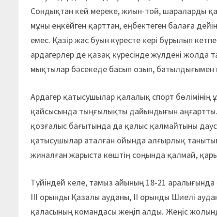
Сондықтан кей мереке, жиын-той, шараларды қаз
мұны еңкейген қарттан, еңбектеген балаға дейі
емес. Қазір жас буын күресте кері бұрылып кетпе
ардагерлер де қазақ күресінде жүлдені жолда т
мықтылар бәсекеде басып озып, батылдығымен к
Ардагер қатысушылар қалалық спорт бөлімінің
қайсысында тыңғылықты дайындығын аңғартты.
қозғалыс бағытында да қалыс қалмайтыны даусыз
қатысушылар аталған ойында алғырлық танытып,
жиналған жарыста көштің соңында қалмай, қарым
Түйіндей келе, тамыз айының 18-21 аралығында
ІІІ орынды Қазалы ауданы, ІІ орынды Шиелі ау
қаласының командасы жеңіп алды. Жеңіс жолынд