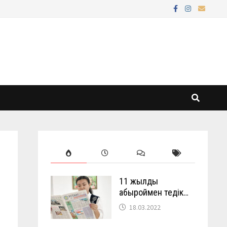
11 жылды
абыроймен өтедік…
18.03.2022