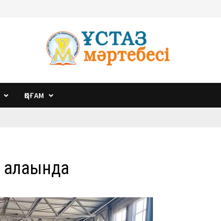
ҚОҒАМ
 алаңында