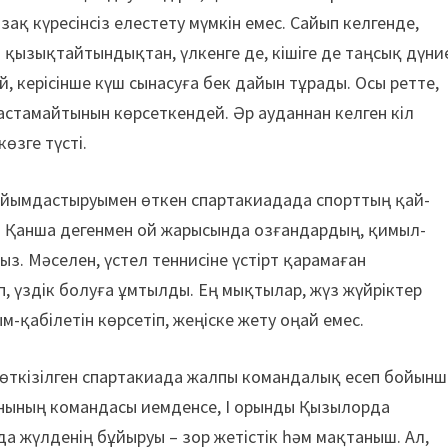
ақ күресінсіз елестету мүмкін емес. Сайып келгенде,
н қызықтайтындықтан, үлкенге де, кішіге де таңсық дүни
й, керісінше күш сынасуға бек дайын тұрады. Осы ретте,
астамайтынын көрсеткендей. Әр ауданнан келген кіл
өзге түсті.
 ұйымдастыруымен өткен спартакиадада спорттың қай-
 Қанша дегенмен ой жарысында озғандардың, қимыл-
. Мәселен, үстел теннисіне үстірт қарамаған
 үздік болуға ұмтылды. Ең мықтылар, жүз жүйріктер
-қабілетін көрсетіп, жеңіске жету оңай емес.
 өткізілген спартакиада жалпы командалық есеп бойынш
данының командасы иемденсе, І орынды Қызылорда
а жүлденің бұйыруы – зор жетістік һәм мақтаныш. Ал,