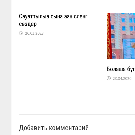
Сауаттылыққа сына қаққан сленг
сөздер
26.01.2023
Болашақ бү
23.04.2026
Добавить комментарий