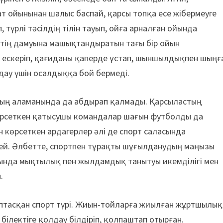
 ойынынан шалыс баспай, қарсы топқа есе жібермеуге
түрлі тәсілдің тілін тауып, ойға арналған ойында
стің дамуына машықтандыратын тағы бір ойын
 ескеріп, қағиданы қаперде ұстап, шыншылдықпен шыңғ
дау үшін осалдыққа бой бермеді.
ың аламанында да абдырап қалмады. Қарсыластың
көрсеткен қатысушы командалар шағын футболды да
 көрсеткен ардагерлер әлі де спорт саласында
ей. Әлбетте, спортпен тұрақты шұғылданудың маңызы
йында мықтылық пен жылдамдық танытуы икемділігі мен
.
лыптасқан спорт түрі. Жиын-тойларға жиылған жұртшылық
 білектіге қолдау білдіріп, қолпаштап отырған.