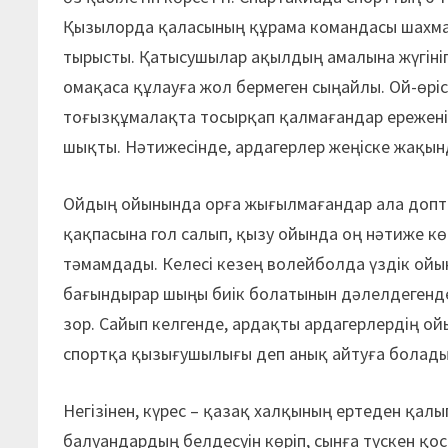
Қызылорда қаласының құрама командасы шахмат
тырысты. Қатысушылар ақылдың амалына жүгініп, 
омақаса құлауға жол бермеген сыңайлы. Ой-өрі
тоғызқұмалақта тосырқап қалмағандар ережені
шықты. Нәтижесінде, ардагерлер жеңіске жақын
Ойдың ойынында орға жығылмағандар ала допт
қақпасына гол салып, қызу ойында оң нәтиже 
тәмамдады. Келесі кезең волейболда үздік ойын
бағындырар шыңы биік болатынын дәлелдегенд
зор. Сайып келгенде, ардақты ардагерлердің о
спортқа қызығушылығы деп анық айтуға болады
Негізінен, күрес – қазақ халқының ертеден қа
балуандардың белдесуін көріп, сынға түскен қос