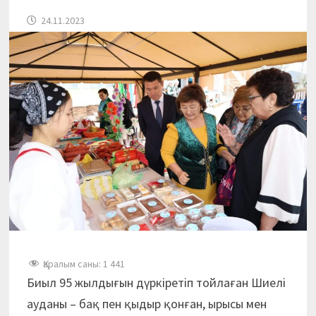
24.11.2023
Қаралым саны:
1 441
Биыл 95 жылдығын дүркіретіп тойлаған Шиелі
ауданы – бақ пен қыдыр қонған, ырысы мен