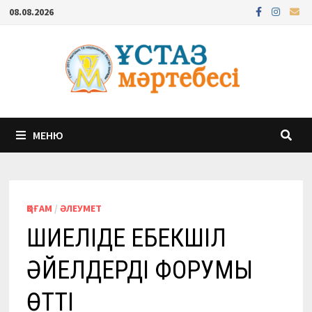
Перейти
08.08.2026
к
содержимому
МЕНЮ
ҚОҒАМ
/
ӘЛЕУМЕТ
ШИЕЛІДЕ ЕҢБЕКШІЛ
ӘЙЕЛДЕРДІҢ ФОРУМЫ
ӨТТІ