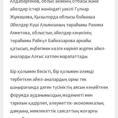
Алдабергенов, облыс әкімінің отбасы және
әйелдер істері жөніндегі уәкілі Гүлнар
Жұмашева, Қызылорда облысы бойынша
Әйелдер Күші Альянсының төрайымы Рахима
Ахметова, облыстық әйелдер кеңесінің
төрайымы Райкүл Байназарова арнайы
қатысып, еңбегімен көзге көрініп жүрген әйел-
аналарды Алғыс хатпен марапаттады.
Бір қолымен бесікті, бір қолымен әлемді
тербеткен әйел-аналардың орны тек
шаңырағында деген түсініктің аясын кеңейткен
форумда ауданымыздың мәдениеті мен
тарихын қадірлеп, әлеуметтік-экономикалық
дамуына, мемлекеттік саясаттың жоғарғы