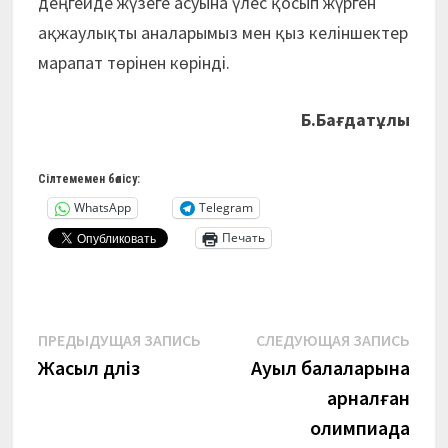
деңгейде жүзеге асуына үлес қосып жүрген
ақжаулықты аналарымыз мен қыз келіншектер
марапат төрінен көрінді.
Б.Бағдатұлы
Сілтемемен бөлісу:
WhatsApp
Telegram
Печать
Навигация
Предыдущая
Сле
ПРЕДЫДУЩАЯ ЗАПИСЬ
СЛЕДУЮЩАЯ ЗАПИСЬ
запись:
запи
Жасыл дәліз
Ауыл балаларына
по
арналған
записям
олимпиада