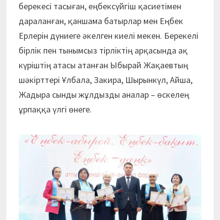
берекесі тасыған, еңбексүйгіш қасиетімен
дараланған, қаншама батырлар мен Еңбек
Ерлерін дүниеге әкелген киелі мекен. Берекелі
бірлік пен тынымсыз тірліктің арқасында ақ
күріштің атасы атанған Ыбырай Жақаевтың
шәкірттері Ұлбала, Закира, Шырынкүл, Айша,
Жадыра сынды жұлдызды аналар – өскелең
ұрпаққа үлгі өнеге.