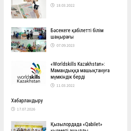
18.03.2022
Бәсекеге қабілетті білім
шаңырағы
07.09.2023
«Worldskills Kazakhstan»:
Мамандыққа машықтануға
мүмкіндік берді
11.03.2022
Хабарландыру
17.07.2026
Қызылордада «Qabilet»
қызметі ашылды