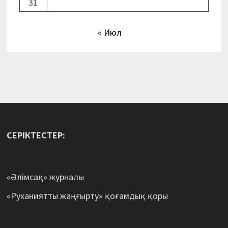
31
« Июл
СЕРІКТЕСТЕР:
«Әлімсақ» журналы
«Руханиятты жаңғырту» қоғамдық қоры