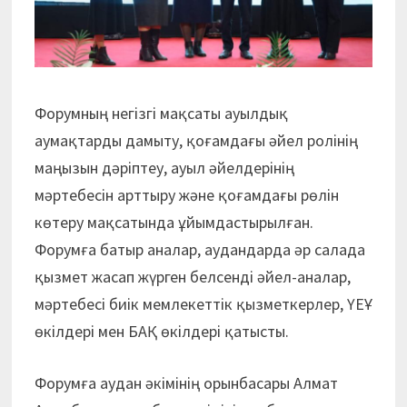
Форумның негізгі мақсаты ауылдық
аумақтарды дамыту, қоғамдағы әйел ролінің
маңы­зын дәріптеу, ауыл әйелдерінің
мәртебесін арттыру және қоғамдағы рөлін
көтеру мақсатында ұйымдастырылған.
Форумға батыр аналар, аудандарда әр салада
қызмет жасап жүрген белсенді әйел-аналар,
мәртебесі биік мемлекеттік қызметкерлер, ҮЕҰ
өкілдері мен БАҚ өкілдері қатысты.
Форумға аудан әкімінің орынбасары Алмат