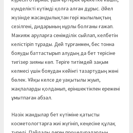
күнделікті күтімді қолға алған дұрыс. Әйел
жүзінде жасандылықтан гөрі жылылықтың
сезілгені, дидарының нұрлы болғаны ғажап.
Макияж аруларға сенімділік сыйлап, келбетін
келістіріп тұрады. Дей тұрғанмен, бес тонна
бояуды баттастырып алудың да бет терісіне
тигізер зияны көп. Теріге титімдей зақым
келмесі үшін бояудан кейінгі тазартудың жөні
бөлек. Ұйқы келсе де уақытылы жуып,
жақпаларды қолданып, еріншектікпен ережені
ұмытпаған абзал.
Нәзік жандылар бет күтіміне қатысты
косметологтарға жиі жүгініп, кеңесіне құлақ
түреді. Пайдалы деген процедуралардың