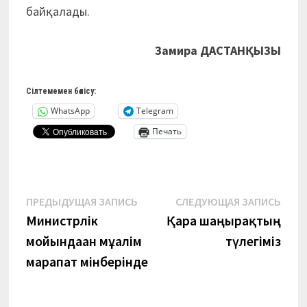
байқалады.
Замира ДАСТАНҚЫЗЫ
Сілтемемен бөлісу:
WhatsApp
Telegram
Печать
Навигация
Предыдущая
Сле
ПРЕДЫДУЩАЯ ЗАПИСЬ
СЛЕДУЮЩАЯ ЗАПИСЬ
запись:
запи
Министрлік
Қара шаңырақтың
по
мойындаған мұғалім
түлегіміз
записям
марапат мінберінде