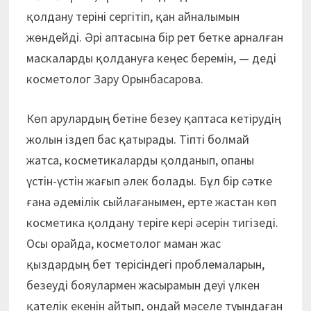
қолдану теріні сергітіп, қан айналымын
жөндейді. Әрі аптасына бір рет бетке арналған
маскаларды қолдануға кеңес беремін, — деді
косметолог Зару Орынбасарова.
Көп арулардың бетіне безеу қаптаса кетірудің
жолын іздеп бас қатырады. Тіпті болмай
жатса, косметикаларды қолданып, опаны
үстін-үстін жағып әлек болады. Бұл бір сәтке
ғана әдемілік сыйлағанымен, ерте жастан көп
косметика қолдану теріге кері әсерін тигізеді.
Осы орайда, косметолог маман жас
қыздардың бет терісіндегі проблемаларын,
безеуді бояулармен жасырамын деуі үлкен
қателік екенін айтып, ондай мәселе туындаған