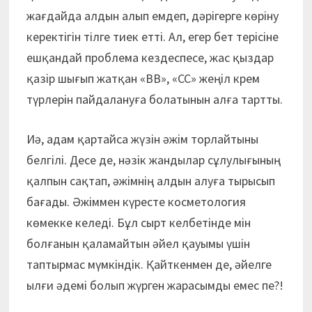
жағдайда алдын алып емдеп, дәрігерге көріну
керектігін тілге тиек етті. Ал, егер бет терісіне
ешқандай проблема кездеспесе, жас қыздар
қазір шығып жатқан «BB», «СС» жеңіл крем
түрлерін пайдалануға болатынын алға тартты.
Иә, адам қартайса жүзін әжім торлайтыны
белгілі. Десе де, нәзік жандылар сұлулығының
қалпын сақтап, әжімнің алдын алуға тырысып
бағады. Әжіммен күресте косметология
көмекке келеді. Бұл сырт келбетінде мін
болғанын қаламайтын әйел қауымы үшін
таптырмас мүмкіндік. Қайткенмен де, әйелге
ылғи әдемі болып жүрген жарасымды емес пе?!