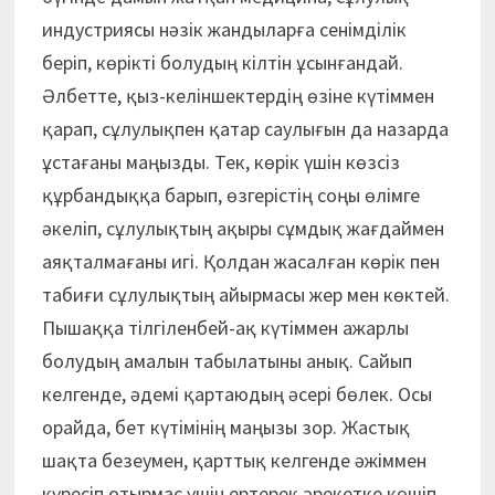
индустриясы нәзік жандыларға сенімділік
беріп, көрікті болудың кілтін ұсынғандай.
Әлбетте, қыз-келіншектердің өзіне күтіммен
қарап, сұлулықпен қатар саулығын да назарда
ұстағаны маңызды. Тек, көрік үшін көзсіз
құрбандыққа барып, өзгерістің соңы өлімге
әкеліп, сұлулықтың ақыры сұмдық жағдаймен
аяқталмағаны игі. Қолдан жасалған көрік пен
табиғи сұлулықтың айырмасы жер мен көктей.
Пышаққа тілгіленбей-ақ күтіммен ажарлы
болудың амалын табылатыны анық. Сайып
келгенде, әдемі қартаюдың әсері бөлек. Осы
орайда, бет күтімінің маңызы зор. Жастық
шақта безеумен, қарттық келгенде әжіммен
күресіп отырмас үшін ертерек әрекетке көшіп,