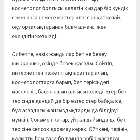
косметолог болғысы келетін қыздар бір күндік
семинарға немесе мастер классқа қатыспай,
оқу орталықтарынан білім алғаны жөн
екендігін жеткізді.
Әлбетте, нәзік жандылар бетіне безеу
шыққанның өзінде безек қағады. Сөйтіп,
интернеттен қажетті ақпараттар алып,
косметологтарға барып, бет терісіндегі
мәселенің басын ашып алғысы келеді. Егер бет
терісінде қандай да бір өзгерістер байқалса,
бұл ағзадағы жайсыздықтарды да білдіруі
мүмкін. Сонымен қатар, үй жағдайында да бет
терісіне селсоқ қарамау керек. Өйткені, терінің
қалыпты һәм таза болуында әрбір жасалған