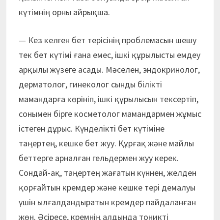
күтімнің орны айрықша.
— Кез келген бет терісінің проблемасын шешу
тек бет күтімі ғана емес, ішкі құрылысты емдеу
арқылы жүзеге асады. Мәселен, эндокринолог,
дерматолог, гинеколог сынды білікті
мамандарға көрініп, ішкі құрылысын тексертіп,
сонымен бірге косметолог мамандармен жұмыс
істеген дұрыс. Күнделікті бет күтіміне
таңертең, кешке бет жуу. Құрғақ және майлы
беттерге арналған гельдермен жуу керек.
Сондай-ақ, таңертең жағатын күннен, желден
қорғайтын кремдер және кешке тері демалуы
үшін ылғалдандыратын кремдер пайдаланған
жөн. Әсіресе, кремнің алдында тоникті