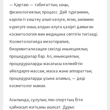
— Қартаю — табиғаттың заңы,
физиологиялық процесс. Дей тұрғанмен,
кәрілікті кештеу алып келуге, яғни, әжіммен
күресуге оның алдын-алуға қазіргі дамыған
косметология мен медицина септігін тигізеді.
Косметологияда мезотерапия,
биоревитализация секілді иньекциялық
процедуралар бар. Ал, иньекциялық
процедураларды жасағысы келмейтін
әйелдерге массаж, маска және аппараттық
процедураларды ұсына аламыз, — деді
косметолог маман.
Асылында, сұлулық пен спорттың біте
қайнасып жатқаны ақиқат. Дұрыс