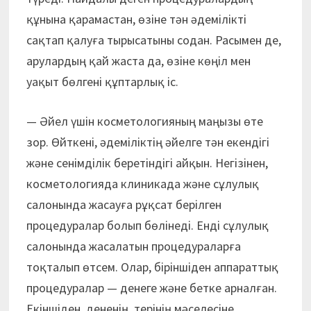
құнына қарамастан, өзіне тән әдемілікті
сақтап қалуға тырысатыны содан. Расымен де,
арулардың қай жаста да, өзіне көңіл мен
уақыт бөлгені құптарлық іс.
— Әйел үшін косметологияның маңызы өте
зор. Өйткені, әдеміліктің әйелге тән екендігі
және сенімділік беретіндігі айқын. Негізінен,
косметологияда клиникада және сұлулық
салонында жасауға рұқсат берілген
процедуралар болып бөлінеді. Енді сұлулық
салонында жасалатын процедураларға
тоқталып өтсем. Олар, біріншіден аппараттық
процедуралар — денеге және бетке арналған.
Екіншіден, дененің, терінің мәселесіне