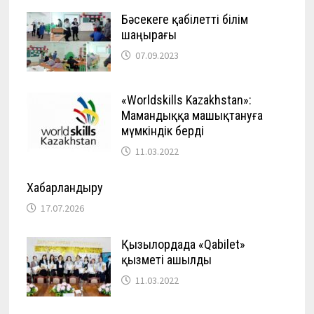
Бәсекеге қабілетті білім
шаңырағы
07.09.2023
«Worldskills Kazakhstan»:
Мамандыққа машықтануға
мүмкіндік берді
11.03.2022
Хабарландыру
17.07.2026
Қызылордада «Qabilet»
қызметі ашылды
11.03.2022