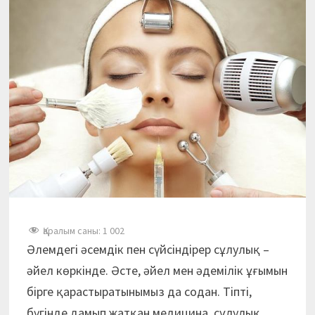
Қаралым саны:
1 002
Әлемдегі әсемдік пен сүйсіндірер сұлулық –
әйел көркінде. Әсте, әйел мен әдемілік ұғымын
бірге қарастыратынымыз да содан. Тіпті,
бүгінде дамып жатқан медицина, сұлулық