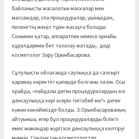
байланысты жасалатын маскалар мен
массаждар, спа процедуралар, үшіншіден,
пилингтің жеңіл түрін жасауға болады.
Сонымен қатар, аппаратпен немесе арнайы
құралдармен бет тазалау жатады,- деді
косметолог Зару Орынбасарова.
Сұлулықты ойлағанда саулыққа да салғырт
қарамау керектігі қаперде болғаны ләзім. Осы
орайда, «пайдалы деген процедуралардың өзі
денсаулыққа кері әсерін тигізбей ме?» деген
күмән көкейімізде болды. З.Орынбасарованың
айтуынша, егер бұл процедураларды білікті
емес мамандар жүргізсе денсаулыққа келтіруі
мүмкін. Сондықтан косметологтар,