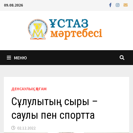
Перейти
09.08.2026
к
содержимому
МЕНЮ
ДЕНСАУЛЫҚ
/
ҚОҒАМ
Сұлулықтың сыры –
саулық пен спортта
02.12.2022