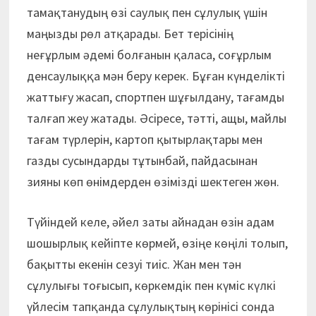
тамақтанудың өзі саулық пен сұлулық үшін
маңызды рөл атқарады. Бет терісінің
неғұрлым әдемі болғанын қаласа, соғұрлым
денсаулыққа мән беру керек. Бұған күнделікті
жаттығу жасап, спортпен шұғылдану, тағамды
талғап жеу жатады. Әсіресе, тәтті, ащы, майлы
тағам түрлерін, картоп қытырлақтары мен
газды сусындарды тұтынбай, пайдасынан
зияны көп өнімдерден өзімізді шектеген жөн.
Түйіндей келе, әйел заты айнадан өзін адам
шошырлық кейіпте көрмей, өзіңе көңілі толып,
бақытты екенін сезуі тиіс. Жан мен тән
сұлулығы тоғысып, көркемдік пен күміс күлкі
үйлесім тапқанда сұлулықтың көрінісі сонда