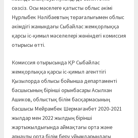
сөзсіз. Осы мәселеге қатысты облыс әкімі
Нұрлыбек Нәлібаевтың төр­ағалығымен облыс
әкімдігі жанындағы Сыбайлас жемқорлыққа
қарсы іс-қимыл мәселелері жөніндегі комиссия
отырысы өтті.
Комиссия отырысында ҚР Сыбайлас
жемқорлыққа қарсы іс-қимыл агенттігі
Қызылорда облысы бойынша департаменті
басшысының бірінші орынбасары Асылхан
Ашиков, облыстық білім басқармасының
басшысы Мейрамбек Шермағанбет 2020-2021
жылдар мен 2022 жылдың бірінші
жартыжылдығында аймақтағы орта және
арнаулы орта білім беру ұйымдарындағы