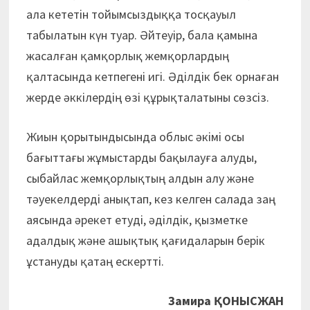
ала кететін тойымсыздыққа тосқауыл
табылатын күн туар. Әйтеуір, бала қамына
жасалған қамқорлық жемқорлардың
қалтасында кетпегені игі. Әділдік бек орнаған
жерде әккілердің өзі құрықталатыны сөзсіз.
Жиын қорытындысында облыс әкімі осы
бағыттағы жұмыстарды бақылауға алуды,
сыбайлас жемқорлықтың алдын алу және
тәуекелдерді анықтап, кез келген салада заң
аясында әрекет етуді, әділдік, қызметке
адалдық және ашықтық қағидаларын берік
ұстануды қатаң ескертті.
Замира ҚОНЫСЖАН