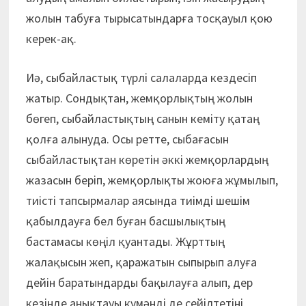
жолын табуға тырысатындарға тосқауыл қою
керек-ақ.
Иә, сыбайластық түрлі салаларда кездесіп
жатыр. Сондықтан, жемқорлықтың жолын
бөгеп, сыбайластықтың санын кеміту қатаң
қолға алынуда. Осы ретте, сыбағасын
сыбайластықтан көретін әккі жемқорлардың
жазасын беріп, жемқорлықты жоюға жұмылып,
тиісті тапсырмалар аясында тиімді шешім
қабылдауға бел буған басшылықтың
бастамасы көңіл қуантады. Жұрт­тың
жалақысын жеп, қаражатын сы­пырып алуға
дейін баратындарды бақылауға алып, дер
кезінде анықтауы күмәнді де сейілтетіні