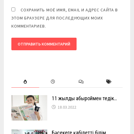
СОХРАНИТЬ МОЁ ИМЯ, EMAIL И АДРЕС САЙТА В
ЭТОМ БРАУЗЕРЕ ДЛЯ ПОСЛЕДУЮЩИХ МОИХ
КОММЕНТАРИЕВ.
11 жылды абыроймен өтедік…
18.03.2022
Бәсекеге қабілетті білім