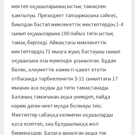
мектеп оқушыларының ыстық тамақпен
қамтылуы. Президент тапсырмасына сәйкес,
биылдан бастап мемлекеттік мектептердің 1-4
сынып оқушыларына 100 пайыз тегін ыстық
тамақ беріледі. Аймақтағы мемлекеттік
мектептердің 71 мыңға жуық бастауыш сынып
оқушысына осы мүмкіндік ұсынылған. Бұдан
бөлек, әлеуметтік көмекті қажет ететін
отбасында тәрбиеленетін 5-11 сыныптағы 17
мыңнан аса оқушы да тегін тамақтанады.
Баланың тамағынан ақша үнемдеп, пайда
көрем деген ниет мүлде болмауы тиіс.
Мектептер сабаққа келмеген оқушыларды
қоса есептеп, заң бұзушылыққа жол
бермеңіздер. Балаға арналған ақша тек