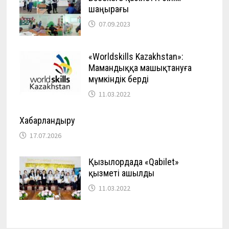
шаңырағы
07.09.2023
«Worldskills Kazakhstan»:
Мамандыққа машықтануға
мүмкіндік берді
11.03.2022
Хабарландыру
17.07.2026
Қызылордада «Qabilet»
қызметі ашылды
11.03.2022