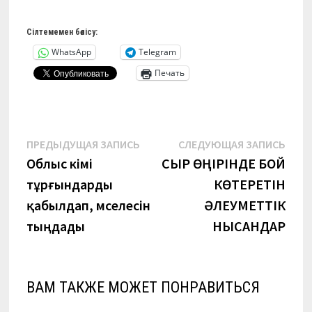
Сілтемемен бөлісу:
WhatsApp
Telegram
Печать
Навигация
Предыдущая
Сле
ПРЕДЫДУЩАЯ ЗАПИСЬ
СЛЕДУЮЩАЯ ЗАПИСЬ
запись:
запи
Облыс әкімі
СЫР ӨҢІРІНДЕ БОЙ
по
тұрғындарды
КӨТЕРЕТІН
записям
қабылдап, мәселесін
ӘЛЕУМЕТТІК
тыңдады
НЫСАНДАР
ВАМ ТАКЖЕ МОЖЕТ ПОНРАВИТЬСЯ