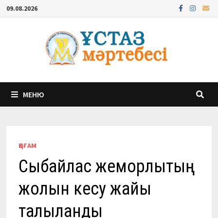
Перейти
09.08.2026
к
содержимому
МЕНЮ
ҚОҒАМ
Сыбайлас жемқорлықтың
жолын кесу жайы
талқыланды