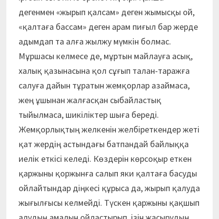
дегенмен «жырып қалсам» деген жымысқы ой,
«қалтаға бассам» деген арам пиғыл бар жерде
адымдап та алға жылжу мүмкін болмас.
Мұршасы келмесе де, мұртын майлауға асық,
халық қазынасына қол сұғып талан-таражға
салуға дайын тұратын жемқорлар азаймаса,
жең ұшынан жалғасқан сыбайлас­тық
тыйылмаса, шикіліктер шыға береді.
Жемқорлықтың желкенін желбіреткендер жеті
қат жердің астындағы батпандай байлыққа
иелік еткісі келеді. Көздерін көрсоқыр еткен
қаржыны қоржынға салып яки қалтаға басуды
ойлайтындар діңкесі құрыса да, жырып қалуда
жығылғысы келмейді. Түскен қаржыны қақшып
алудың амалын ойластырып, ізін жасырудың