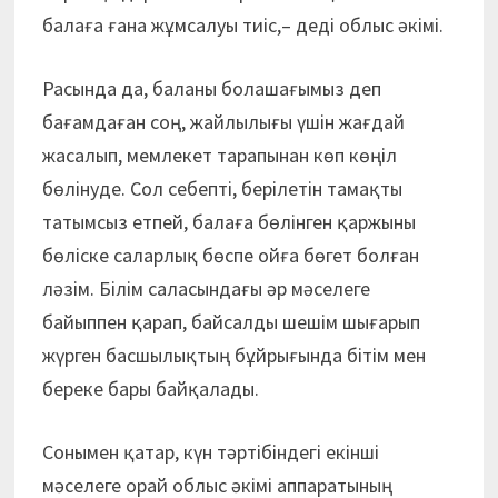
балаға ғана жұмсалуы тиіс,– деді облыс әкімі.
Расында да, баланы болашағымыз деп
бағамдаған соң, жайлылығы үшін жағдай
жасалып, мемлекет тарапынан көп көңіл
бөлінуде. Сол себепті, берілетін тамақты
татымсыз етпей, балаға бөлінген қаржыны
бөліске саларлық бөспе ойға бөгет болған
ләзім. Білім саласындағы әр мәселеге
байыппен қарап, байсалды шешім шығарып
жүрген басшылықтың бұйрығында бітім мен
береке бары байқалады.
Сонымен қатар, күн тәртібіндегі екінші
мәселеге орай облыс әкімі аппаратының