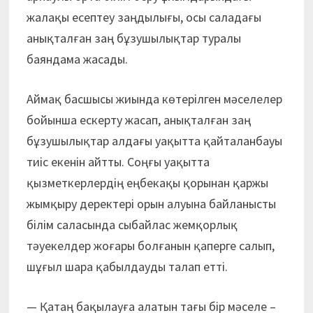
жалақы есептеу заңдылығы, осы саладағы
анықталған заң бұзушылықтар туралы
баяндама жасады.
Аймақ басшысы жиында көтерілген мәселелер
бойынша ескерту жасап, анықталған заң
бұзушылықтар алдағы уақытта қайталанбауы
тиіс екенін айтты. Соңғы уақытта
қызметкерлердің еңбекақы қорынан қаржы
жымқыру деректері орын алуына байланысты
білім саласында сыбайлас жемқорлық
тәуекелдер жоғары болғанын қаперге салып,
шұғыл шара қабылдауды талап етті.
— Қатаң бақылауға алатын тағы бір мәселе –