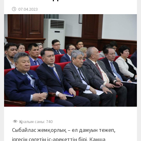
07.04.2023
Қаралым саны:
740
Сыбайлас жемқорлық – ел дамуын тежеп,
іргесін сөгетін іс-әрекеттің бірі. Қанша