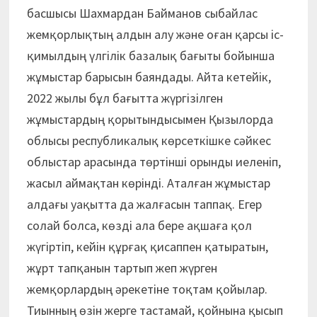
басшысы Шахмардан Байманов сыбайлас
жемқорлықтың алдын алу және оған қарсы іс-
қимылдың үлгілік базалық бағыты бойынша
жұмыстар барысын баяндады. Айта кетейік,
2022 жылы бұл бағытта жүргізілген
жұмыстардың қорытындысымен Қызылорда
облысы республикалық көрсеткішке сәйкес
облыстар арасында төртінші орынды иеленіп,
жасыл аймақтан көрінді. Аталған жұмыстар
алдағы уақытта да жалғасын таппақ. Егер
солай болса, көзді ала бере ақшаға қол
жүгіртіп, кейін құрғақ қисаппен қатыратын,
жұрт тапқанын тартып жеп жүрген
жемқорлардың әрекетіне тоқтам қойылар.
Тиынның өзін жерге тастамай, қойнына қысып