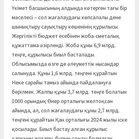
Үкімет басшысының алдында көтерген тағы бір
мәселесі – сол жағалаудағы көпсалалы дене
шынықтыру сауықтыру кешенінің құрылысы.
Жергілікті бюджет есебінен жоба-сметалық
құжаттама әзірленді. Жоба құны 6,9 млрд.
теңге, құрылысы биыл басталады.
Облысымызда өзге де әлеуметтік нысандар
салынуда. Құны 1,6 млрд. теңгені құрайтын
Неке сарайы тамыз айында пайдалануға
берілмек. Жалпы құны 3,7 млрд. теңге болатын
1000 орындық Өнер орталығы желтоқсан
айында, ал, сол жағалаудағы құны 2,7 млрд.
теңгені құрайтын Қан орталығы 2024 жылы іске
қосылады. Биыл бастау алған құрылыс
қарқыны жоғары, бұрын-соңды болмаған