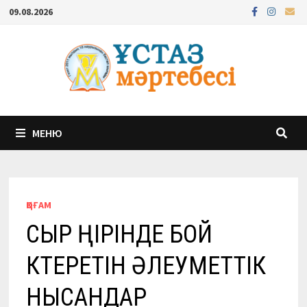
Перейти
09.08.2026
к
содержимому
МЕНЮ
ҚОҒАМ
СЫР ӨҢІРІНДЕ БОЙ
КӨТЕРЕТІН ӘЛЕУМЕТТІК
НЫСАНДАР