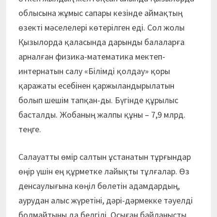
облысына жұмыс сапары кезінде аймақтың
өзекті мәселелері көтерілген еді. Сол жолы
Қызылорда қаласында дарынды балаларға
арналған физика-математика мектеп-
интернатын салу «Білімді қолдау» қоры
қаражаты есебінен қаржыландырылатын
болып шешім тапқан-ды. Бүгінде құрылыс
басталды. Жобаның жалпы құны – 7,9 млрд.
теңге.
Салауатты өмір салтын ұстанатын тұрғындар
өңір үшін ең құрметке лайықты тұлғалар. Өз
денсаулығына көңіл бөлетін адамдардың,
аурудан алыс жүретіні, дәрі-дәрмекке тәуелді
болмайтыны да белгілі. Осыған байланысты