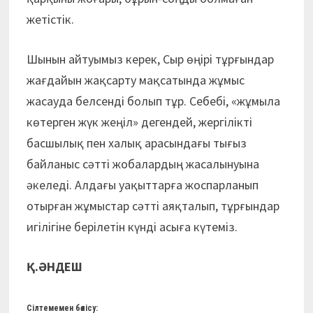
жетістік.
Шынын айтуымыз керек, Сыр өңірі тұрғындар
жағдайын жақсарту мақсатында жұмыс
жасауда белсенді болып тұр. Себебі, «жұмыла
көтерген жүк жеңіл» дегендей, жергілікті
басшылық пен халық арасындағы тығыз
байланыс сәтті жобалардың жасалынуына
әкеледі. Алдағы уақыттарға жоспарланып
отырған жұмыстар сәтті аяқталып, тұрғындар
игілігіне берілетін күнді асыға күтеміз.
Қ.ӘНДЕШ
Сілтемемен бөлісу: