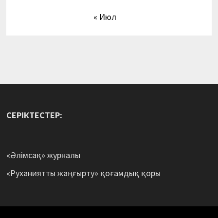
« Июл
СЕРІКТЕСТЕР:
«Әлімсақ» журналы
«Руханиятты жаңғырту» қоғамдық қоры