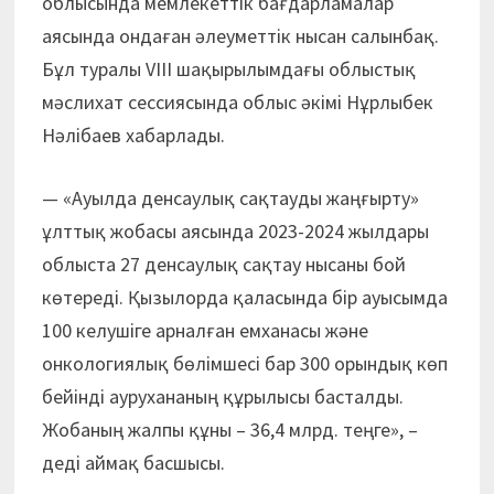
облысында мемлекеттік бағдар­ла­ма­лар
аясында ондаған әлеуметтік нысан салынбақ.
Бұл туралы VІІІ шақы­ры­лымдағы облыстық
мәслихат сессиясында облыс әкімі Нұрлыбек
Нәлібаев хабарлады.
— «Ауылда денсаулық сақтауды жаңғырту»
ұлттық жобасы аясында 2023-2024 жылдары
облыста 27 денсаулық сақтау нысаны бой
көтереді. Қызылорда қаласында бір ауысымда
100 келушіге арналған емханасы және
онкологиялық бөлімшесі бар 300 орындық көп
бейінді аурухананың құрылысы басталды.
Жобаның жалпы құны – 36,4 млрд. теңге», –
деді аймақ басшысы.