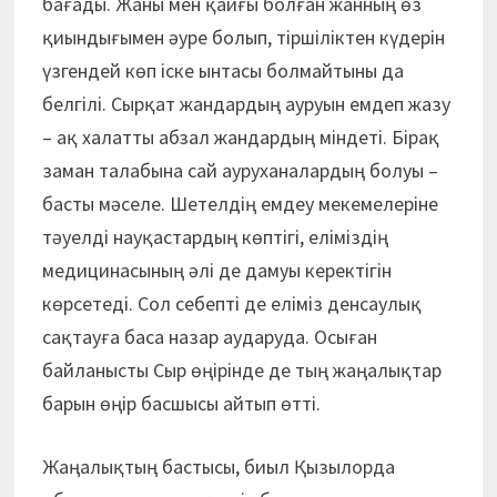
бағады. Жаны мен қайғы болған жанның өз
қиындығымен әуре болып, тіршіліктен күдерін
үзгендей көп іске ынтасы болмайтыны да
белгілі. Сырқат жандардың ауруын емдеп жазу
– ақ халатты абзал жандардың міндеті. Бірақ
заман талабына сай ауруханалардың болуы –
басты мәселе. Шетелдің емдеу меке­мелеріне
тәуелді науқастардың көп­тігі, еліміздің
медицинасының әлі де дамуы керектігін
көрсетеді. Сол себепті де еліміз денсаулық
сақтауға баса назар ау­даруда. Осыған
байланысты Сыр өңірінде де тың жаңалықтар
барын өңір басшысы айтып өтті.
Жаңалықтың бастысы, биыл Қызыл­орда