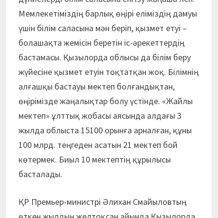
Мемлекетіміздің барлық өңірі еліміздің дамуы
үшін білім саласына мән беріп, қызмет етуі –
болашақта жемісін беретін іс-әрекеттердің
бастамасы. Қызылорда облысы да білім беру
жүйесіне қызмет етуін тоқтатқан жоқ. Білімнің
алғашқы бастауы мектеп болғандықтан,
өңірімізде жаңалықтар болу үстінде. «Жайлы
мектеп» ұлттық жобасы аясында алдағы 3
жылда облыста 15100 орынға арналған, құны
100 млрд. теңгеден асатын 21 мектеп бой
көтермек. Биыл 10 мектептің құрылысы
басталады.
ҚР Премьер-министрі Әлихан Смайыловтың
өткен жылдың желтоқсан айында Қызылорда