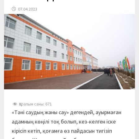
07.04.2023
Қаралым саны:
671
«Тәні саудың жаны сау» дегендей, ауырмаған
адамның көңілі тоқ болып, кез-келген іске
кірісіп кетіп, қоғамға өз пайдасын тигізіп