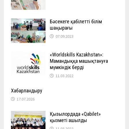
Бәсекеге қабілетті білім
шаңырағы
07.09.2023
«Worldskills Kazakhstan»:
Мамандыққа машықтануға
мүмкіндік берді
11.03.2022
Хабарландыру
17.07.2026
Қызылордада «Qabilet»
қызметі ашылды
11.03.2022