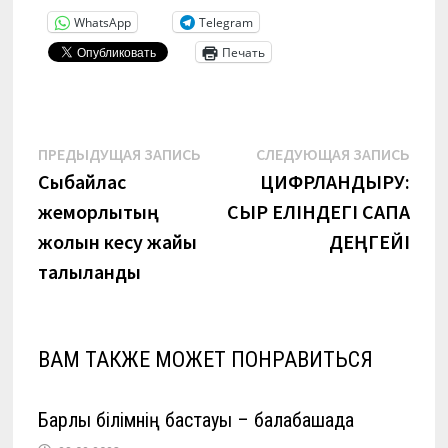
WhatsApp
Telegram
Печать
Навигация
Предыдущая
Сле
ПРЕДЫДУЩАЯ ЗАПИСЬ
СЛЕДУЮЩАЯ ЗАПИСЬ
запись:
запи
Сыбайлас
ЦИФРЛАНДЫРУ:
по
жемқорлықтың
СЫР ЕЛІНДЕГІ САПА
записям
жолын кесу жайы
ДЕҢГЕЙІ
талқыланды
ВАМ ТАКЖЕ МОЖЕТ ПОНРАВИТЬСЯ
Барлық білімнің бастауы – балабақшада