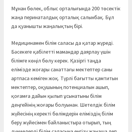
Мұнан бөлек, облыс орталығында 200 төсектік
жаңа перинаталдық орталық салынбақ. Бұл
да қуанышты жаңалықтың бірі.
Медицинамен білім саласы да қатар жүреді.
Бәсекеге қабілетті мамандар даярлау үшін
білімге көңіл бөлу керек. Қазіргі таңда
елімізде жоғары санаттағы мектептер саны
артпаса кеміген жоқ. Түрлі бағытты қамтитын
мектептер, оқушының потенциалын ашып,
қоғамға дайын қылып ұсынатыны білім
деңгейінің жоғары болуынан. Шетелдік білім
жүйесінің керекті бөлімдерін еліміздің білім
беру жүйесімен байланыстыра отырып, тың
дүниелерді білім саласына енгізу жаңаша леп.