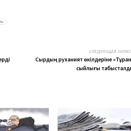
ть
СЛЕДУЮЩАЯ ЗАПИ
ерді
Сырдың руханият өкілдеріне «Тұран
сыйлығы табысталд