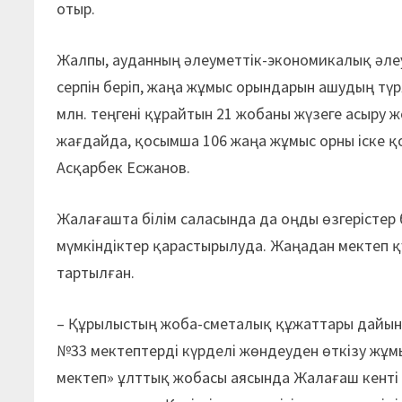
отыр.
Жалпы, ауданның әлеуметтік-экономикалық әлеует
серпін беріп, жаңа жұмыс орындарын ашудың түр
млн. теңгені құрайтын 21 жобаны жүзеге асыру 
жағдайда, қосымша 106 жаңа жұмыс орны іске қ
Асқарбек Есжанов.
Жалағашта білім саласында да оңды өзгерістер 
мүмкіндіктер қарастырылуда. Жаңадан мектеп қ
тартылған.
– Құрылыстың жоба-сметалық құжаттары дайын.
№33 мектептерді күрделі жөндеуден өткізу жұм
мектеп» ұлттық жобасы аясында Жалағаш кенті