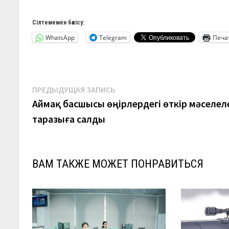
Сілтемемен бөлісу:
WhatsApp
Telegram
Печа
Навигация
Предыдущая
ПРЕДЫДУЩАЯ ЗАПИСЬ
запись:
Аймақ басшысы өңірлердегі өткір мәселел
по
таразыға салды
записям
ВАМ ТАКЖЕ МОЖЕТ ПОНРАВИТЬСЯ