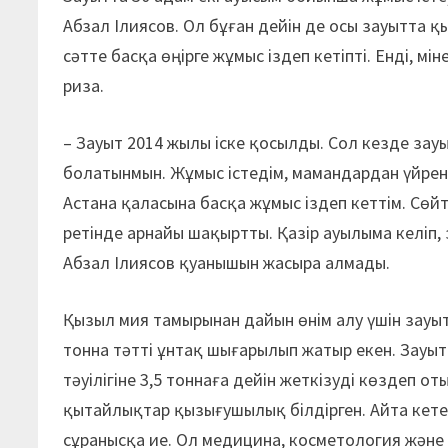
Абзал Ілиясов. Ол бұған дейін де осы зауытта 
сәтте басқа өңірге жұмыс іздеп кетіпті. Енді, м
риза.
– Зауыт 2014 жылы іске қосылды. Сол кезде за
болатынмын. Жұмыс істедім, мамандардан үйренд
Астана қаласына басқа жұмыс іздеп кеттім. Сөй
ретінде арнайы шақыртты. Қазір ауылыма келіп,
Абзал Ілиясов қуанышын жасыра алмады.
Қызыл мия тамырынан дайын өнім алу үшін зауыт 
тонна тәтті ұнтақ шығарылып жатыр екен. Зау
тәуілігіне 3,5 тоннаға дейін жеткізуді көздеп о
қытайлықтар қызығушылық білдірген. Айта кете
сұранысқа ие. Ол медицина, косметология және т