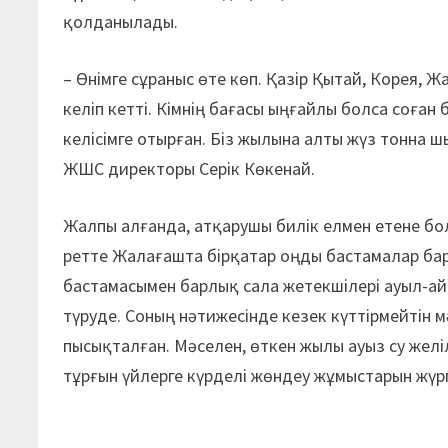
қолданылады.
– Өнімге сұраныс өте көп. Қазір Қытай, Корея,
келіп кетті. Кімнің бағасы ыңғайлы болса соған 
келісімге отырған. Біз жылына алты жүз тонна ш
ЖШС директоры Серік Көкенай.
Жалпы алғанда, атқарушы билік елмен етене бо
ретте Жалағашта бірқатар оңды бас­тамалар бар
бастамасымен барлық сала жетекшілері ауыл-
түруде. Соның нәтижесінде кезек күттірмейтін 
пысықталған. Мәселен, өткен жылы ауыз су жел
тұрғын үйлерге күрделі жөндеу жұмыстарын жүрг