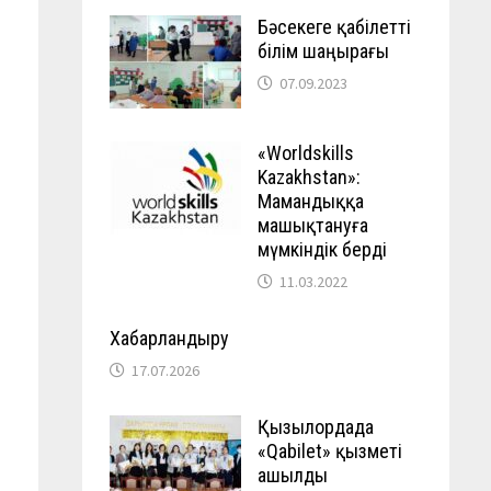
Бәсекеге қабілетті
білім шаңырағы
07.09.2023
«Worldskills
Kazakhstan»:
Мамандыққа
машықтануға
мүмкіндік берді
11.03.2022
Хабарландыру
17.07.2026
Қызылордада
«Qabilet» қызметі
ашылды