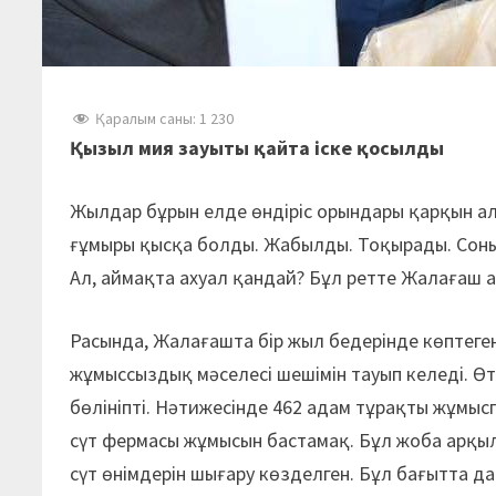
Қаралым саны:
1 230
Қызыл мия зауыты қайта іске қосылды
Жылдар бұрын елде өндіріс орындары қарқын ал
ғұмыры қысқа болды. Жабылды. Тоқырады. Соны
Ал, аймақта ахуал қандай? Бұл ретте Жалағаш
Расында, Жалағашта бір жыл бедерінде көптеген
жұмыссыздық мәселесі шешімін тауып келеді. Ө
бөлініпті. Нәтижесінде 462 адам тұрақты жұмы
сүт фермасы жұмысын бастамақ. Бұл жоба арқыл
сүт өнімдерін шығару көзделген. Бұл бағытта д