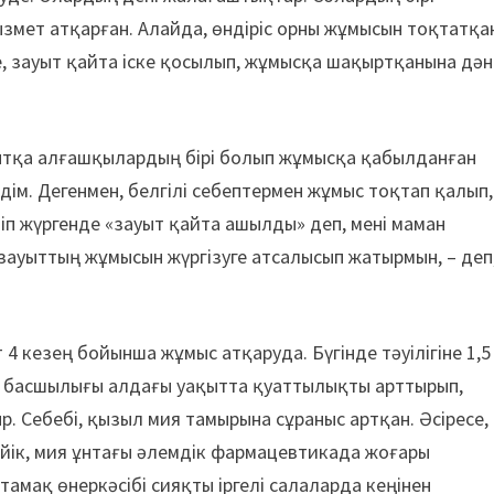
қызмет атқарған. Алайда, өндіріс орны жұмысын тоқтатқа
іне, зауыт қайта іске қосылып, жұмысқа шақыртқанына дән
уытқа алғашқылардың бірі болып жұмысқа қабылданған
ім. Дегенмен, белгілі себептермен жұмыс тоқтап қалып,
тіп жүргенде «зауыт қайта ашылды» деп, мені маман
 зауыттың жұмысын жүргізуге атсалысып жатырмын, – деп
4 кезең бойынша жұмыс атқаруда. Бүгінде тәуілігіне 1,5
ыт басшылығы алдағы уақытта қуаттылықты арттырып,
тыр. Себебі, қызыл мия тамырына сұраныс артқан. Әсіресе,
йік, мия ұнтағы әлемдік фармацевтикада жоғары
амақ өнеркәсібі сияқты іргелі салаларда кеңінен