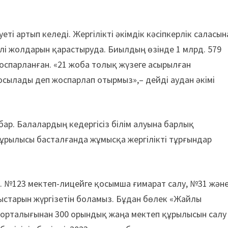
і артып келеді. Жергілікті әкімдік кәсіпкерлік саласын
лі жолдарын қарастыруда. Биылдың өзінде 1 млрд. 579
жоспарланған. «21 жоба толық жүзеге асырылған
осылады деп жоспарлап отырмыз»,– дейді аудан әкімі
бар. Балалардың кедергісіз білім алуына барлық
ұрылысы басталғанда жұмысқа жергілікті тұрғындар
 №123 мектеп-лицейге қосымша ғимарат салу, №31 жән
ыстарын жүргізетін боламыз. Бұдан бөлек «Жайлы
 орталығынан 300 орындық жаңа мектеп құрылысын салу