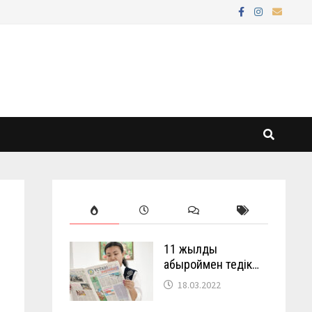
11 жылды
абыроймен өтедік…
18.03.2022