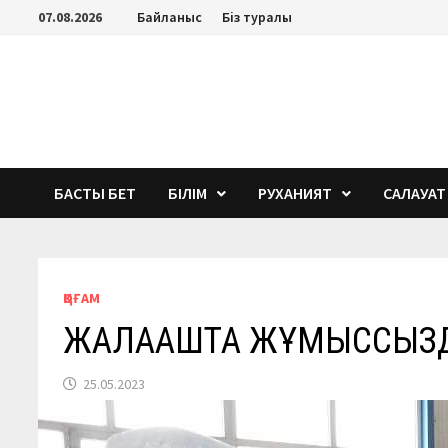
Перейти
07.08.2026
Байланыс
Біз туралы
к
содержимому
БАСТЫ БЕТ
БІЛІМ
РУХАНИЯТ
САЛАУАТ
ҚОҒАМ
ЖАЛАҒАШТА ЖҰМЫССЫЗ
25.05.2023