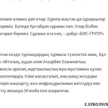
 Жапония аламыз деп отыр. Еуропа жақтан да сұраушылар
береміз. Бүгінде Қытайдан сұраныс көп. Олар бізбен
ығарып береміз. Сұраныс өте көп, – дейді «БИС-ГРУПП»
лған кезде тұрғындардың тұрмысы түзелетіні анық. Бұл
. Айталық, аудан әкімі Асқарбек Есжановтың
аймақты аралап, жұртшылықтың мұң-мұқтажына құлақ
мәселелердің тізімі жасақталып, оны шешу жолдары
ілерін жаңғырту, жол инфрақұрылымын жетілдіру мен
ізу аясында 30 жоба іске асырылған.
Е.ЕРБОЛҰЛ