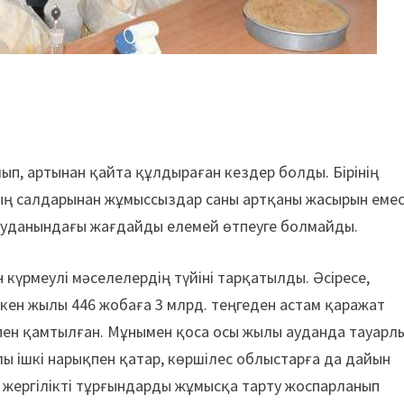
ып, артынан қайта құлдыраған кездер болды. Бірінің
ң салдарынан жұмыссыздар саны артқаны жасырын емес
 ауданындағы жағдайды елемей өтпеуге болмайды.
 күрмеулі мәселелердің түйіні тарқатылды. Әсіресе,
ткен жылы 446 жобаға 3 млрд. теңгеден астам қаражат
спен қамтылған. Мұнымен қоса осы жылы ауданда тауарл
ы ішкі нарықпен қатар, көршілес облыстарға да дайын
а жергілікті тұрғындарды жұмысқа тарту жоспарланып