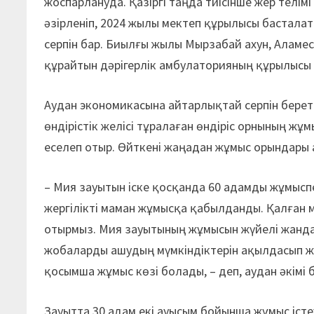
жоспарлануда. Қазіргі таңда тиісінше жер телім
әзірленіп, 2024 жылы мектеп құрылысы бастала
серпін бар. Биылғы жылы Мырзабай ахун, Аламес
құрайтын дәрігерлік амбулаторияның құрылысы 
Аудан экономикасына айтарлықтай серпін береті
өндірістік желісі тұралаған өндіріс орнының 
еселеп отыр. Өйткені жаңадан жұмыс орындары 
– Мия зауытын іске қосқанда 60 адамды жұмыспе
жергілікті маман жұмысқа қабылданды. Қалған
отырмыз. Мия зауытының жұмысын жүйелі жанда
жобаларды ашудың мүмкіндіктерін ақылдасып жа
қосымша жұмыс көзі болады, – деп, аудан әкімі 
Зауытта 30 адам екі ауысым бойынша жұмыс істе