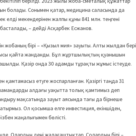
і бекітіліп берілді. 2023 жылы жоба-сметалық құжаттар
тын болады. Сонымен қатар, медицина саласында да
ек елді мекендерінен жалпы құны 841 млн. теңгені
басталады, – дейді Асқарбек Есжанов.
н жобаның бірі – «Қызыл мия» зауыты. Алты жылдан бер
жұмысы қайта жанданды. Бұл жұртшылықтың қуанышын
ашылды. Қазір онда 30 адамды тұрақты жұмыс істеуде.
н қамтамасыз етуге жоспарланған. Қазіргі таңда 31
 мамандарды алдағы уақытта толық қамтимыз деп
ндыру мақсатында зауыт аясында тағы да бірнеше
тырмыз. Ол қосымша елге инвестиция, екіншіден,
бізбен жаңалығымен бөлісті.
уде. Олардың дені жалағаштықтар. Солардың бірі –