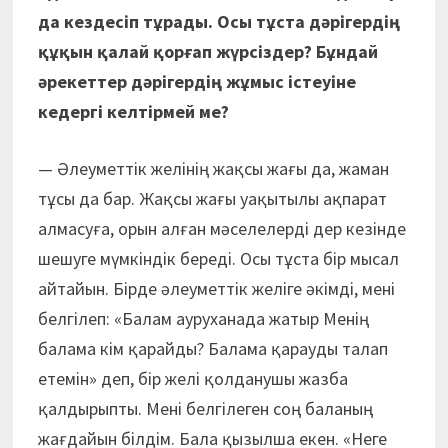
да кездесіп тұрады. Осы тұста дәрігердің
құқын қалай қорғап жүрсіздер? Бұндай
әрекеттер дәрігердің жұмыс істеуіне
кедергі келтірмей ме?
— Әлеуметтік желінің жақсы жағы да, жаман
тұсы да бар. Жақсы жағы уақытылы ақпарат
алмасуға, орын алған мәселелерді дер кезінде
шешуге мүмкіндік береді. Осы тұста бір мысал
айтайын. Бірде әлеуметтік желіге әкімді, мені
белгілеп: «Балам ауруханада жатыр Менің
балама кім қарайды? Балама қарауды талап
етемін» деп, бір желі қолданушы жазба
қалдырыпты. Мені белгілеген соң баланың
жағдайын білдім. Бала қызылша екен. «Неге