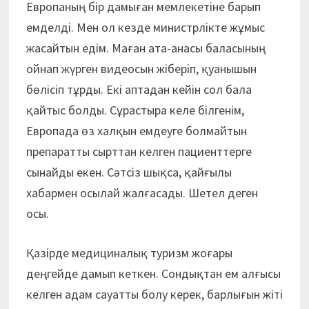
Европаның бір дамыған мемлекетіне барып
емделді. Мен ол кезде министрлікте жұмыс
жасайтын едім. Маған ата-анасы баласының
ойнап жүрген видеосын жіберіп, қуанышын
бөлісіп тұрды. Екі аптадан кейін сол бала
қайтыс болды. Сұрастыра келе білгенім,
Европада өз халқын емдеуге болмайтын
препаратты сырттан келген пациенттерге
сынайды екен. Сәтсіз шықса, қайғылы
хабармен осылай жалғасады. Шетел деген
осы.
Қазірде медициналық туризм жоғары
деңгейде дамып кеткен. Сондықтан ем алғысы
келген адам сауатты болу керек, барлығын жіті