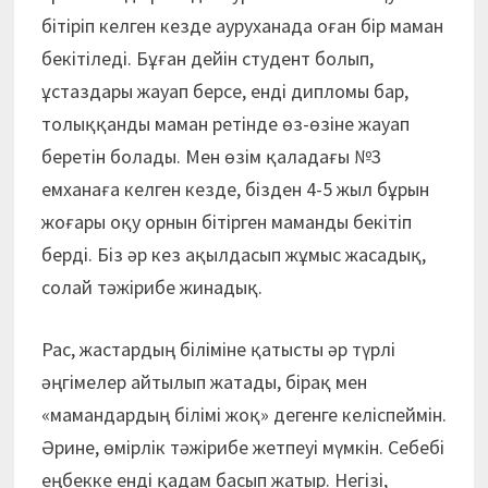
бітіріп келген кезде ауруханада оған бір маман
бекітіледі. Бұған дейін студент болып,
ұстаздары жауап берсе, енді дипломы бар,
толыққанды маман ретінде өз-өзіне жауап
беретін болады. Мен өзім қаладағы №3
емханаға келген кезде, бізден 4-5 жыл бұрын
жоғары оқу орнын бітірген маманды бекітіп
берді. Біз әр кез ақылдасып жұмыс жасадық,
солай тәжірибе жинадық.
Рас, жастардың біліміне қатысты әр түрлі
әңгімелер айтылып жатады, бірақ мен
«мамандардың білімі жоқ» дегенге келіспеймін.
Әрине, өмірлік тәжірибе жетпеуі мүмкін. Себебі
еңбекке енді қадам басып жатыр. Негізі,