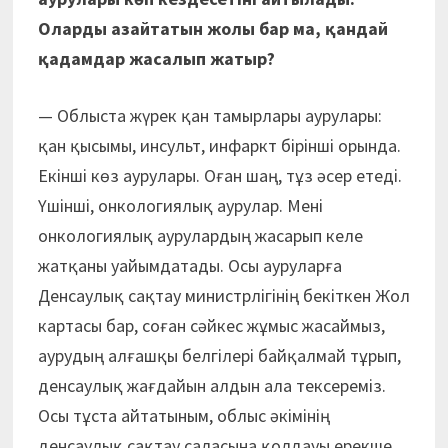
Оларды азайтатын жолы бар ма, қандай
қадамдар жасалып жатыр?
— Облыста жүрек қан тамырлары аурулары:
қан қысымы, инсульт, инфаркт бірінші орында.
Екінші көз аурулары. Оған шаң, тұз әсер етеді.
Үшінші, онкологиялық аурулар. Мені
онкологиялық аурулардың жасарып келе
жатқаны уайымдатады. Осы ауруларға
Денсаулық сақтау министрлігінің бекіткен Жол
картасы бар, соған сәйкес жұмыс жасаймыз,
аурудың алғашқы белгілері байқалмай тұрып,
денсаулық жағдайын алдын ала тексереміз.
Осы тұста айтатыным, облыс әкімінің
денсаулық сақтау саласына қолдауы ерекше.