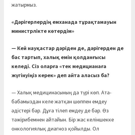
жатырмыз.
«Дәрігерлердің емханада тұрақтамауын
министрлікте көтердім»
— Кей науқастар дәріден де, дәрігерден де
бас тартып, халық емін қолданғысы
келеді. Сіз оларға «тек медицианаға
жүгінуіңіз керек» деп айта аласыз ба?
— Халық медицинасының да түрі көп. Ата-
бабамыздан келе жатқан шөппен емдеу
әдістері бар. Дұға тілеп емдеу де бар. Өз
тәжірибемнен айтайын. Бір жас келіншекке
онкологиялық диагноз қойылды. Ол