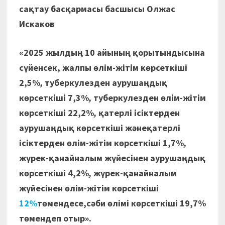
сақтау басқармасы
басшысы Олжас
Искаков
«
2025 жылдың 10 айының қорытындысына
сүйенсек,
жалпы өлім-жітім көрсеткіші
2,5%
,
туберкулезден аурушаңдық
көрсеткіші 7,3%
,
туберкулезден өлім-жітім
көрсеткіші 22,2%
,
қатерлі ісіктерден
аурушаңдық көрсеткіші жәнеқатерлі
ісіктерден өлім-жітім көрсеткіші 1,7%
,
жүрек-қанайналым жүйесінен аурушаңдық
көрсеткіші 4,2%
,
жүрек-қанайналым
жүйесінен өлім-жітім көрсеткіші
12%
төмендесе,сәби өлімі көрсеткіші 19,7%
төмендеп отыр».