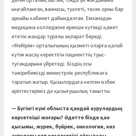
ыңғайланған, ваннасы, туалеті, төсек орны бар
арнайы кабинет дайындалған. Емханадан
медицина колледжіне ерекше күтімді қажет
ететін жандар туралы ақпарат береді.
«Мейірім» орталығының қызметі оларға қалай
күтім жасау керектігін пациенттің туыс-
туғандарына үйретеді. Біздің осы
тәжірибемізді министрлік республикаға
таратып жатыр. Қызылордаға келген өзбек
әріптестеріміз де қызығушылық танытты.
— Бүгінгі күні облыста қандай аурулардың
көрсеткіші жоғары? Әдетте бізде қан
қысымы, жүрек, бүйрек, онкология, көз
аурулары көп кездесетіні айтылады.