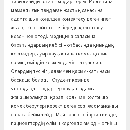
табылмайды, оған жылдар керек. Медицина
мамандығын таңдаған жастың санасына
адамға шын көңілден көмектесу деген ниет
жыл өткен сайын сіңе береді, қалыптасу
кезеңінен өтеді. Медицина саласына
баратындардың көбісі – отбасында қиындық
көргендер, ауыр науқастарға көмек қолын
созып, өмірдің кермек дәмін татқандар.
Олардың түсінігі, адаммен қарым-қатынасы
басқаша болады. Студент кезінде
ұстаздардың «дәрігер науқас адамға
жанашырлықпен қарап, қолынан келгенше
көмек берулері керек» деген сөзі жас маманды
салаға бейімдейді. Мәйітханаға барған кезде,
пациенттердің өлімін көргенде өмірдің өткінші