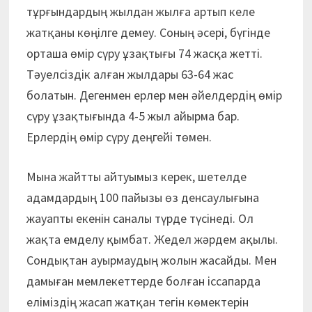
тұрғындардың жылдан жылға артып келе
жатқаны көңілге демеу. Соның әсері, бүгінде
орташа өмір сүру ұзақтығы 74 жасқа жетті.
Тәуелсіздік алған жылдары 63-64 жас
болатын. Дегенмен ерлер мен әйелдердің өмір
сүру ұзақтығында 4-5 жыл айырма бар.
Ерлердің өмір сүру деңгейі төмен.
Мына жайтты айтуымыз керек, шетелде
адамдардың 100 пайызы өз денсаулығына
жауапты екенін саналы түрде түсінеді. Ол
жақта емделу қымбат. Жедел жәрдем ақылы.
Сондықтан ауырмаудың жолын жасайды. Мен
дамыған мемлекеттерде болған іссапарда
еліміздің жасап жатқан тегін көмектерін