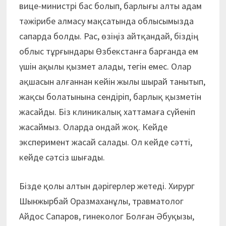
вице-министрі бас болып, барлығы алты адам
тәжірибе алмасу мақсатында облысымызда
сапарда болды. Рас, өзіңіз айтқандай, біздің
облыс тұрғындары Өзбекстанға барғанда ем
үшін ақылы қызмет алады, тегін емес. Олар
ақшасын алғаннан кейін жылы шырай танытып,
жақсы болатынына сендіріп, барлық қызметін
жасайды. Біз клиникалық хаттамаға сүйеніп
жасаймыз. Оларда ондай жоқ. Кейде
эксперимент жасай салады. Ол кейде сәтті,
кейде сәтсіз шығады.
Бізде қолы алтын дәрігерлер жетеді. Хирург
Шынжырбай Оразмаханұлы, травматолог
Айдос Сапаров, гинеколог Болған Әбуқызы,