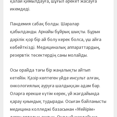
қалай қимылдауға, шұғыл әрекет жасауға
икемдеді.
Пандемия сабақ болды. Шаралар
қабылданды. Арнайы бұйрық шықты. Бұрын
дәрілік қор бір ай болу керек болса, үш айға
көбейткізді. Медициналық аппараттардың,
резервтік төсектердің саны молайды.
Осы орайда тағы бір жаңалықты айтып
кетейін. Қазір көптеген үйде инсульт алған,
онкологиялық ауруға шалдыққан адам бар.
Оларға ерекше күтім керек, үй жағдайында
қарау қиындық тудырады. Осыған байланысты
медицина колледжі базасынан «Мейірім»
деген орталық аштық. Онда үй жағдайына