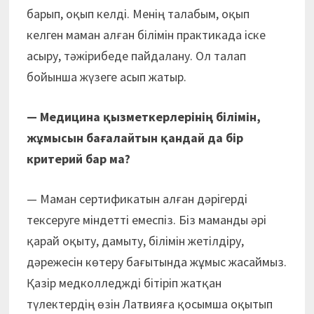
барып, оқып келді. Менің талабым, оқып
келген маман алған білімін практикада іске
асыру, тәжірибеде пайдалану. Ол талап
бойынша жүзеге асып жатыр.
— Медицина қызметкерлерінің білімін,
жұмысын бағалайтын қандай да бір
критерий бар ма?
— Маман сертификатын алған дәрігерді
тексеруге міндетті емеспіз. Біз маманды әрі
қарай оқыту, дамыту, білімін жетілдіру,
дәрежесін көтеру бағытында жұмыс жасаймыз.
Қазір медколледжді бітіріп жатқан
түлектердің өзін Латвияға қосымша оқытып