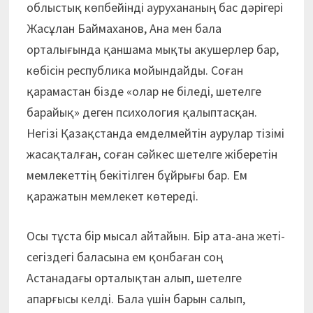
облыстық көпбейінді аурухананың бас дәрігері
Жасұлан Баймаханов, Ана мен бала
орталығында қаншама мықты акушерлер бар,
көбісін республика мойындайды. Соған
қарамастан бізде «олар не біледі, шетелге
барайық» деген психология қалыптасқан.
Негізі Қазақстанда емделмейтін аурулар тізімі
жасақталған, соған сәйкес шетелге жіберетін
мемлекеттің бекітілген бұйрығы бар. Ем
қаражатын мемлекет көтереді.
Осы тұста бір мысал айтайын. Бір ата-ана жеті-
сегіздегі баласына ем қонбаған соң
Астанадағы орталықтан алып, шетелге
апарғысы келді. Бала үшін барын салып,