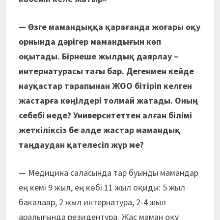
— Өзге мамандыққа қарағанда жоғары оқу
орнында дәрігер мамандығын көп
оқытады. Бірнеше жылдық даярлау –
интернатурасы тағы бар. Дегенмен кейде
науқастар тарапынан ЖОО бітіріп келген
жастарға көңілдері толмай жатады. Оның
себебі неде? Университеттен алған білімі
жеткіліксіз бе әлде жастар мамандық
таңдаудан қателесіп жүр ме?
— Медицина саласында тар буынды мамандар
ең кемі 9 жыл, ең көбі 11 жыл оқиды: 5 жыл
бакалавр, 2 жыл интернатура, 2-4 жыл
аралығында резидентура. Жас маман оқу