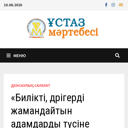
Перейти
10.08.2026
к
содержимому
МЕНЮ
ДЕНСАУЛЫҚ
/
САЛАУАТ
«Билікті, дәрігерді
жамандайтын
адамдарды түсіне