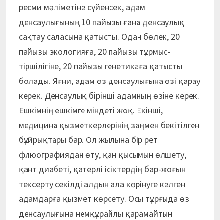
ресми мәліметіне сүйенсек, адам
денсаулығының 10 пайызы ғана денсаулық
сақтау саласына қатысты. Одан бөлек, 20
пайызы экологияға, 20 пайызы тұрмыс-
тіршілігіне, 20 пайызы генетикаға қатысты
болады. Яғни, адам өз денсаулығына өзі қарау
керек. Денсаулық бірінші адамның өзіне керек.
Ешкімнің ешкімге міндеті жоқ. Екінші,
медицина қызметкерлерінің заңмен бекітілген
бұйрықтары бар. Ол жылына бір рет
флюографиядан өту, қан қысымын өлшету,
қант диабеті, қатерлі ісіктердің бар-жоғын
тексерту секілді алдын ала көрінуге келген
адамдарға қызмет көрсету. Осы тұрғыда өз
денсаулығына немқұрайлы қарамайтын