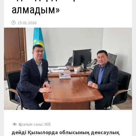
алмадым»
15.01.2026
Қаралым саны:
905
дейді
Қызылорда облысының денсаулық