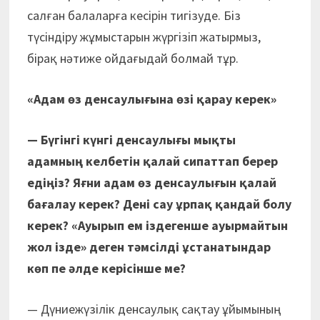
салған балаларға кесірін тигізуде. Біз
түсіндіру жұмыстарын жүргізіп жатырмыз,
бірақ нәтиже ойдағыдай болмай тұр.
«Адам өз денсаулығына өзі қарау керек»
— Бүгінгі күнгі денсаулығы мықты
адамның келбетін қалай сипаттап берер
едіңіз? Яғни адам өз денсаулығын қалай
бағалау керек? Дені сау ұрпақ қандай болу
керек? «Ауырып ем іздегенше ауырмайтын
жол ізде» деген тәмсілді ұстанатындар
көп пе әлде керісінше ме?
— Дүниежүзілік денсаулық сақтау ұйымының