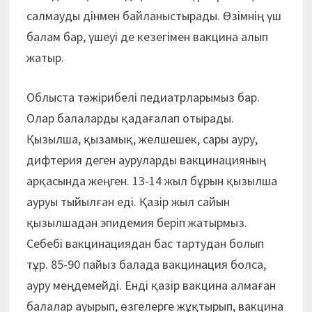
салмауды дінмен байланыстырады. Өзімнің үш
балам бар, үшеуі де кезегімен вакцина алып
жатыр.
Облыста тәжірибелі педиатрларымыз бар.
Олар балаларды қадағалап отырады.
Қызылша, қызамық, желшешек, сары ауру,
дифтерия деген ауруларды вакцинацияның
арқасында жеңген. 13-14 жыл бұрын қызылша
ауруы тыйылған еді. Қазір жыл сайын
қызылшадан эпидемия беріп жатырмыз.
Себебі вакцинациядан бас тартудан болып
тұр. 85-90 пайыз балада вакцинация болса,
ауру меңдемейді. Енді қазір вакцина алмаған
балалар ауырып, өзгелерге жұқтырып, вакцина