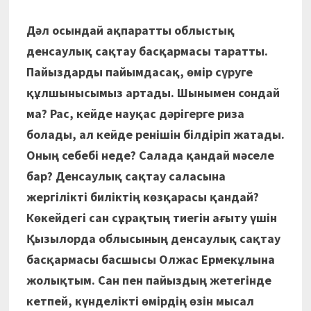
Дәл осындай ақпаратты облыстық
денсаулық сақтау басқармасы таратты.
Пайыздарды пайымдасақ, өмір сүруге
құлшынысымыз артады. Шынымен сондай
ма? Рас, кейде науқас дәрігерге риза
болады, ал кейде ренішін білдіріп жатады.
Оның себебі неде? Салада қандай мәселе
бар? Денсаулық сақтау саласына
жергілікті биліктің көзқарасы қандай?
Көкейдегі сан сұрақтың тиегін ағыту үшін
Қызылорда облысының денсаулық сақтау
басқармасы басшысы Олжас Ермекұлына
жолықтым. Сан пен пайыздың жетегінде
кетпей, күнделікті өмірдің өзін мысал