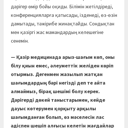
дәрігер өмір бойы оқиды. Білімін жетілдіреді,
конференцияларға қатысады, ізденеді, өз-өзін
дамытады, тәжірибе жинақтайды. Сондықтан
мен қазіргі жас мамандардың келешегіне
сенемін.
— Қазір медицинада арыз-шағым көп, оны
білу қиын емес, әлеуметтік желіден көріп
отырмыз. Дегенмен жазылып жатқан
шағымдардың бәрі негізді деп те айта
алмаймыз, бірақ шешімі болу керек.
Дәрігерді дөкей таныстарымен, кейде
дауыс көтерумен қорқыту арқылы
шағымданған болып, өз мәселесін лас
әдіспен шешіп алғысы келетін жағдайлар