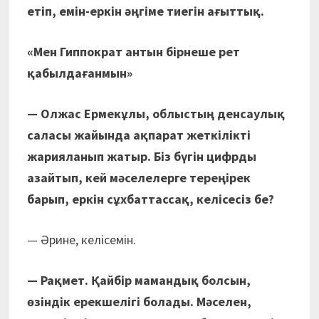
етіп, емін-еркін әңгіме тиегін ағыттық.
«Мен Гиппократ антын бірнеше рет
қабылдағанмын»
— Олжас Ермекұлы, облыстың денсаулық
саласы жайында ақпарат жеткілікті
жарияланып жатыр. Біз бүгін цифрды
азайтып, кей мәселелерге тереңірек
барып, еркін сұхбаттассақ, келісесіз бе?
— Әрине, келісемін.
— Рақмет. Қайбір мамандық болсын,
өзіндік ерекшелігі болады. Мәселен,