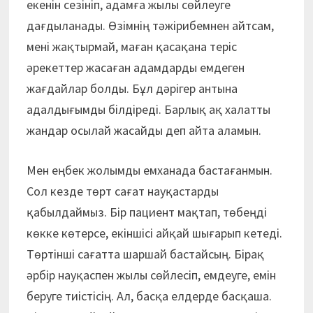
екенін сезініп, адамға жылы сөйлеуге
дағдыланады. Өзімнің тәжірибемнен айтсам,
мені жақтырмай, маған қасақана теріс
әрекеттер жасаған адамдарды емдеген
жағдайлар болды. Бұл дәрігер антына
адалдығымды білдіреді. Барлық ақ халатты
жандар осылай жасайды деп айта аламын.
Мен еңбек жолымды емханада бастағанмын.
Сол кезде төрт сағат науқастарды
қабылдаймыз. Бір пациент мақтап, төбеңді
көкке көтерсе, екіншісі айқай шығарып кетеді.
Төртінші сағатта шаршай бастайсың. Бірақ
әрбір науқаспен жылы сөйлесіп, емдеуге, емін
беруге тиістісің. Ал, басқа елдерде басқаша.