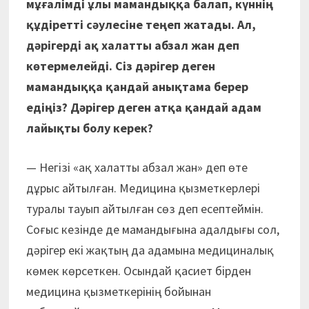
мұғалімді ұлы мамандыққа балап,
күннің
құдіретті сәулесіне теңеп жатады. Ал,
дәрігерді ақ халатты абзал жан деп
көтермелейді. Сіз
дәрігер деген
мамандыққа қандай анықтама берер
едіңіз? Дәрігер деген атқа қандай адам
лайықты болу керек?
— Негізі «ақ халатты абзал жан» деп өте
дұрыс айтылған. Медицина қызметкерлері
туралы тауып айтылған сөз деп есептеймін.
Соғыс кезінде де мамандығына адалдығы сол,
дәрігер екі жақтың да адамына медициналық
көмек көрсеткен. Осындай қасиет бірден
медицина қызметкерінің бойынан