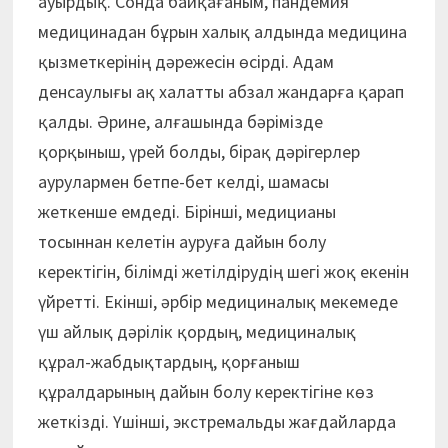
ауырдық. Сонда байқағаным, пандемия
медицинадан бұрын халық алдында медицина
қызметкерінің дәрежесін өсірді. Адам
денсаулығы ақ халатты абзал жандарға қарап
қалды. Әрине, алғашында бәрімізде
қорқыныш, үрей болды, бірақ дәрігерлер
аурулармен бетпе-бет келді, шамасы
жеткенше емдеді. Бірінші, медицианы
тосыннан келетін ауруға дайын болу
керектігін, білімді жетілдірудің шегі жоқ екенін
үйретті. Екінші, әрбір медициналық мекемеде
үш айлық дәрілік қордың, медициналық
құрал-жабдықтардың, қорғаныш
құралдарының дайын болу керектігіне көз
жеткізді. Үшінші, экстремальды жағдайларда