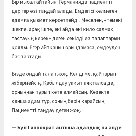
Бір мысал айтайын. Германияда пациентті
дәрігер өзі таңдай алады. Емдегісі келмеген
адамға қызмет көрсетпейді. Мәселен, «темекі
шекпе, арақ ішпе, екі айда екі кило салмақ
тастауың керек» деген секілді өз талаптарын
қояды. Егер айтқанын орындамаса, емдеуден
бас тартады.
Бізде ондай талап жоқ. Келді ме, қайтарып
жібермейсің. Қабылдау уақыт аяқталса да,
орныңнан тұрып кете алмайсың. Кезекте
қанша адам тұр, соның бәрін қарайсың.
Пациентті таңдау деген жоқ.
— Бұл Гиппократ антына адалдық па әлде