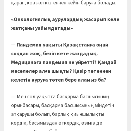
қарап, көз жеткізгеннен кейін баруға болады.
«Онкологиялық аурулардың жасарып келе
жатқаны уайымдатады»
— Пандемия уақыты Қазақстанға оңай
соққан жоқ, безіп кете жаздадық.
Медицинаға пандемия не үйретті? Қандай
мәселелер алға шықты? Қазір төтеннен
келетін ауруға төтеп бере аламыз ба?
— Мен сол уақытта басқарма басшысының
орынбасары, басқарма басшысының міндетін
атқарушы болып, барлық қиыншылықты
көрдік, басымыздан өткердік, өзіміз де