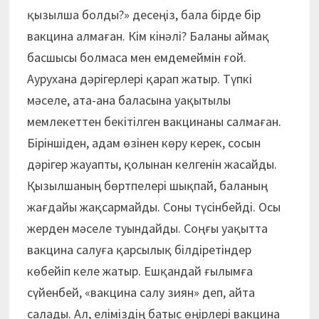
қызылша болды?» десеңіз, бала бірде бір
вакцина алмаған. Кім кінәлі? Баланы аймақ
басшысы болмаса мен емдемеймін ғой.
Аурухана дәрігерлері қарап жатыр. Түпкі
мәселе, ата-ана баласына уақытылы
мемлекеттен бекітілген вакцинаны салмаған.
Біріншіден, адам өзінен көру керек, сосын
дәрігер жауапты, қолынан келгенін жасайды.
Қызылшаның бөртпелері шықпай, баланың
жағдайы жақсармайды. Соны түсінбейді. Осы
жерден мәселе туындайды. Соңғы уақытта
вакцина салуға қарсылық білдіретіндер
көбейіп келе жатыр. Ешқандай ғылымға
сүйенбей, «вакцина салу зиян» деп, айта
салады. Ал, еліміздің батыс өңірлері вакцина