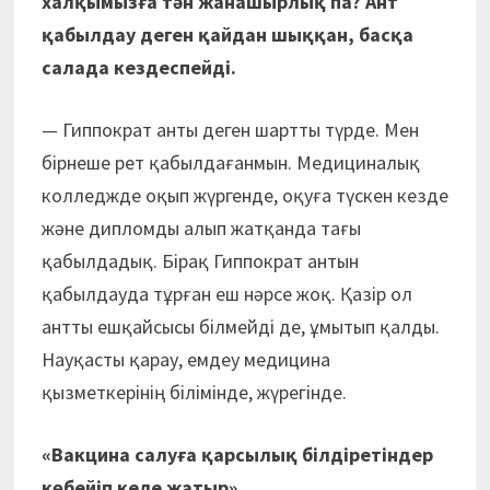
халқымызға тән жанашырлық па? Ант
қабылдау деген қайдан шыққан, басқа
салада кездеспейді.
— Гиппократ анты деген шартты түрде. Мен
бірнеше рет қабылдағанмын. Медициналық
колледжде оқып жүргенде, оқуға түскен кезде
және дипломды алып жатқанда тағы
қабылдадық. Бірақ Гиппократ антын
қабылдауда тұрған еш нәрсе жоқ. Қазір ол
антты ешқайсысы білмейді де, ұмытып қалды.
Науқасты қарау, емдеу медицина
қызметкерінің білімінде, жүрегінде.
«Вакцина салуға қарсылық білдіретіндер
көбейіп келе жатыр»