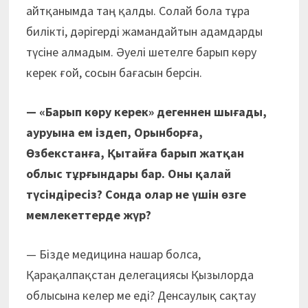
айтқанымда таң қалды. Солай бола тұра
билікті, дәрігерді жамандайтын адамдарды
түсіне алмадым. Әуелі шетелге барып көру
керек ғой, сосын бағасын берсін.
— «Барып көру керек» дегеннен шығады,
ауруына ем іздеп, Орынборға,
Өзбекстанға, Қытайға барып жатқан
облыс тұрғындары бар. Оны қалай
түсіндіресіз? Сонда олар не үшін өзге
мемлекеттерде жүр?
— Бізде медицина нашар болса,
Қарақалпақстан делегациясы Қызылорда
облысына келер ме еді? Денсаулық сақтау