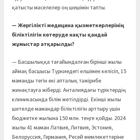
қатысты мәселелер оң шешімін тапты.
— Жергілікті медицина қызметкерлерінің
біліктілігін көтеруде нақты қандай
жұмыстар атқарылды?
— Басшылыққа тағайындалған бірінші жылы
аймақ басшысы Түркиедегі елшімен келісіп, 15
маманды тегін екі апталық тәжірибе
жинақтауға жіберді. Анталиядағы түріктердің
клиникасында білім жетілдірді. Екінші жылы
шетелде мамандар біліктілігін арттыру үшін
бюджетке жылына 150 млн. теңге қойды. 2024
жылы 41 маман Латвия, Литвия, Эстония,
Белоруссия, Германия, Ресей мемлекеттеріне