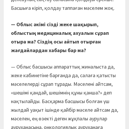
Басшыға кіріп, қолдау таппаған мәселем жоқ.
— Облыс әкімі сізді жеке шақырып,
облыстың медициналық ахуалын сұрап
отыра ма? Сіздің осы айтып отырған
жағдайлардан хабары бар ма?
— Облыс басшысы аппараттық жиналыста да,
жеке кабинетіне барғанда да, салаға қатысты
мәселелерді сұрап тұрады. Мәселені айтсам,
«шешімі қандай, шешімнің құны қанша?» деп
нақтылайды. Басқарма басшысы болған үш
жылдай уақыт ішінде қайбір мәселе айтсам да,
мәселен, ең өзекті деген жұқпалы аурулар
ауруханасына, онкологиялық ауруханаға