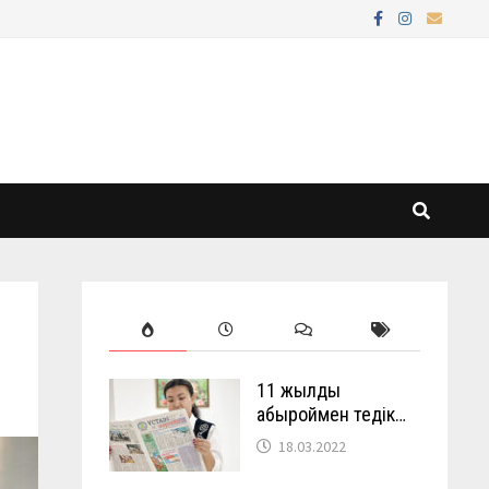
11 жылды
абыроймен өтедік…
18.03.2022