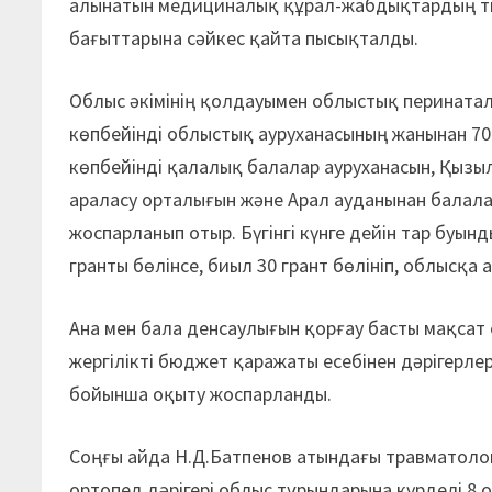
алынатын медициналық құрал-жабдықтардың тіз
бағыттарына сәйкес қайта пысықталды.
Облыс әкімінің қолдауымен облыстық перината
көпбейінді облыстық ауруханасының жанынан 70
көпбейінді қалалық балалар ауруханасын, Қызы
араласу орталығын және Арал ауданынан балала
жоспарланып отыр. Бүгінгі күнге дейін тар буын
гранты бөлінсе, биыл 30 грант бөлініп, облысқа 
Ана мен бала денсаулығын қорғау басты мақсат ек
жергілікті бюджет қаражаты есебінен дәрігерле
бойынша оқыту жоспарланды.
Соңғы айда Н.Д.Батпенов атындағы травматоло
ортопед дәрігері облыс тұрындарына күрделі 8 о