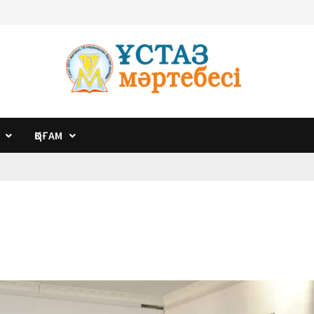
ҚОҒАМ