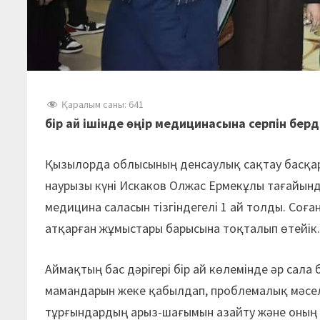
Қаралым саны:
641
бір ай ішінде өңір медицинасына серпін берд
Қызылорда облысының денсаулық сақтау басқ
наурызы күні Искаков Олжас Ермекұлы тағайында
медицина саласын тізгіндегелі 1 ай толды. Соға
атқарған жұмыстары барысына тоқталып өтейік
Аймақтың бас дәрігері бір ай көлемінде әр са
мамандарын жеке қабылдап, проблемалық мәселе
тұрғындардың арыз-шағымын азайту және оның