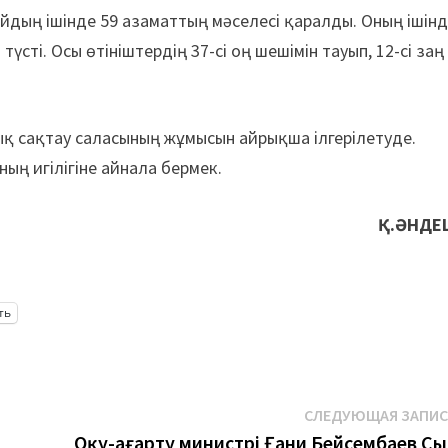
дың ішінде 59 азаматтың мәселесі қаралды. Оның ішін
түсті. Осы өтініштердің 37-сі оң шешімін тауып, 12-сі заң
 сақтау саласының жұмысын айрықша ілгерілетуде.
ның игілігіне айнала бермек.
Қ.ӘНДЕ
ть
СЛЕДУЮЩАЯ ЗАПИ
Оқу-ағарту министрі Ғани Бейсембаев Сы