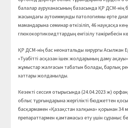
балалар ауруханасының базасында ҚР ДСМ-нің б
жасындағы аутоиммунды патологияны ерте диа
мамандарына семинар өткізіліп, 46 науқасқа кең
глюкокортикоидттардың енгізілу тәжірибесін кө
ҚР ДСМ-нің бас неонатальды хирургы Асылжан Е
«Туабітті асқазан ішек жолдарының даму ақауы»
жұмыстар жалғасын табатын болады, барлық ре
хаттары жолданылды.
Кезекті сессия отырысында (24.04.2023 ж) орфа
облыс тұрғындарына жергілікті бюджеттен қосым
басқармамен «Қазақстан халқына» қорынан 34 мл
препараттармен қамтамасыз ету үшін сұраныс бер