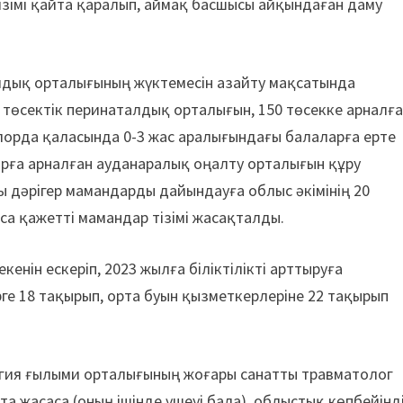
імі қайта қаралып, аймақ басшысы айқындаған даму
лдық орталығының жүктемесін азайту мақсатында
 төсектік перинаталдық орталығын, 150 төсекке арналғ
лорда қаласында 0-3 жас аралығындағы балаларға ерте
рға арналған ауданаралық оңалту орталығын құру
ды дәрігер мамандарды дайындауға облыс әкімінің 20
аса қажетті мамандар тізімі жасақталды.
енін ескеріп, 2023 жылға біліктілікті арттыруға
рге 18 тақырып, орта буын қызметкерлеріне 22 тақырып
гия ғылыми орталығының жоғары санатты травматолог
та жасаса (оның ішінде үшеуі бала), облыстық көпбейінд