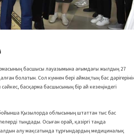
і
армасының басшысы лауазымына ағымдағы жылдың 27
лған болатын. Сол күннен бері аймақтың бас дәрігеріні
н сәйкес, басқарма басшысының бір ай кезеңіндегі
.
ла бойынша Қызылорда облысының штаттан тыс бас
лерді тыңдады. Осыған орай, қазіргі таңда
 алдын алу мақсатында тұрғындардың медициналық