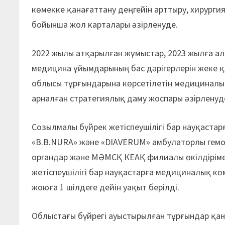
көмекке қанағаттану деңгейін арттыру, хирург
бойынша жол карталары әзірленуде.
2022 жылы атқарылған жұмыстар, 2023 жылға а
медицина ұйымдарының бас дәрігерлерін жеке 
облысы тұрғындарына көрсетілетін медициналық
арналған стратегиялық даму жоспары әзірленуд
Созылмалы бүйрек жетіспеушілігі бар науқаста
«B.B.NURA» және «DIAVERUM» амбулаторлы гем
органдар және МӘМСҚ КЕАҚ филиалы өкілдірімен
жетіспеушілігі бар науқастарға медициналық кө
жоюға 1 шілдеге дейін уақыт берілді.
Облыстағы бүйрегі ауыстырылған тұрғындар қа