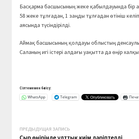
Б
асқарма басшысының жеке қабылдауында бір ай
58 жеке тұлғадан, 1 заңды тұлғадан өтініш келіп 
аясында түсіндірілді.
Аймақ басшысының қолдауы облыстың денсаулық
Саланың игі істері алдағы уақытта да өңір халқы
Сілтемемен бөлісу:
WhatsApp
Telegram
Печа
Навигация
Предыдущая
ПРЕДЫДУЩАЯ ЗАПИСЬ
запись:
Сыр өңірінде ұлттық киім дәріптелді