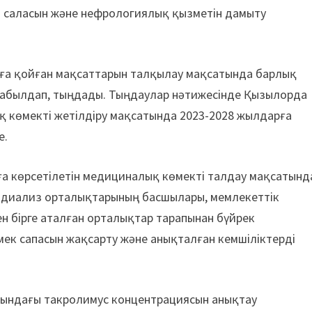
ия саласын және нефрологиялық қызметін дамыту
лға қойған мақсаттарын талқылау мақсатында барлық
қабылдап, тыңдады. Тыңдаулар нәтижесінде Қызылорда
 көмекті жетілдіру мақсатында 2023-2028 жылдарға
е.
рға көрсетілетін медициналық көмекті талдау мақсатынд
одиализ орталықтарының басшылары, мемлекеттік
 бірге аталған орталықтар тарапынан бүйрек
мек сапасын жақсарту және анықталған кемшіліктерді
нындағы такролимус концентрациясын анықтау