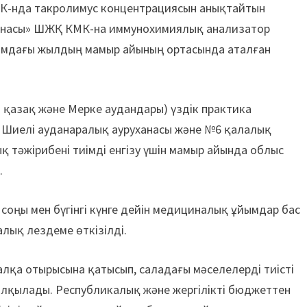
К-нда такролимус концентрациясын анықтайтын
ханасы» ШЖҚ КМК-на иммунохимиялық анализатор
ағымдағы жылдың мамыр айының ортасында аталған
қазақ және Мерке аудандары) үздік практика
а Шиелі ауданаралық ауруханасы және №6 қалалық
 тәжірибені тиімді енгізу үшін мамыр айында облыс
.
оңы мен бүгінгі күнге дейін медициналық ұйымдар бас
алық лездеме өткізілді.
алқа отырысына қатысып, саладағы мәселелерді тиісті
алқылады. Республикалық және жергілікті бюджеттен