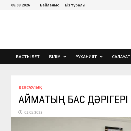
Перейти
08.08.2026
Байланыс
Біз туралы
к
содержимому
БАСТЫ БЕТ
БІЛІМ
РУХАНИЯТ
САЛАУАТ
ДЕНСАУЛЫҚ
АЙМАҚТЫҢ БАС ДӘРІГЕРІ
01.05.2023