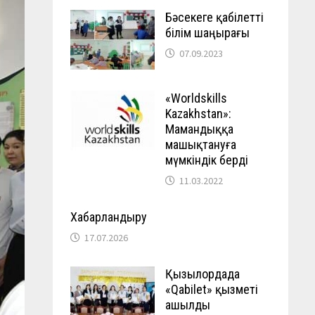
Бәсекеге қабілетті
білім шаңырағы
07.09.2023
«Worldskills
Kazakhstan»:
Мамандыққа
машықтануға
мүмкіндік берді
11.03.2022
Хабарландыру
17.07.2026
Қызылордада
«Qabilet» қызметі
ашылды