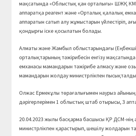
мақсатында «Облыстық қан орталығы» ШЖҚ КМ
аппаратқа реагент және «Орталық қалалық ем
аппаратын сатып алу жұмыстарын үйлестіріп, 
қондырғы іске қосылатын болады.
Алматы және Жамбыл облыстарындағы (Еңбекші 
орталықтарының тәжірибесін енгізу мақсатынд
емханасы мамандарын тәжірибе алмасу және озық
мамандарын жолдау министрлікпен пысықталды
Олжас Ермекұлы төрағалығымен наурыз айының с
дәрігерлерімен 1 облыстық штаб отырысы, 3 апт
20.04.2023 жылы басқарма басшысы ҚР ДСМ-нің 
министрлікпен қарастырып, шешілу жолдарын т