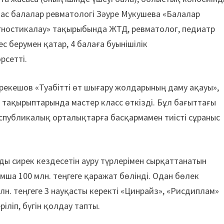
ас балалар ревматологі Зәуре Мукушева «Балалар
гностикалау» тақырыбында ЖТД, ревматолог, педиатр
ес берумен қатар, 4 балаға буынішілік
рсетті.
рекешов «Туабітті өт шығару жолдарының даму ақауы»,
 тақырыптарында мастер класс өткізді. Бұл бағыттағы
спубликалық орталықтарға басқармамен тиісті сұраныс
нды сирек кездесетін ауру түрлерімен сырқаттанатын
ша 100 млн. теңгеге қаражат бөлінді. Одан бөлек
н. теңгеге 3 науқасты керекті «Цинрайз», «Рисдиплам»
іліп, бүгін қолдау тапты.