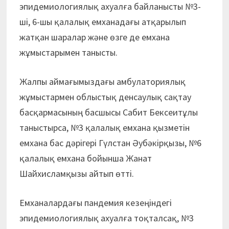
эпидемиологиялық ахуалға байланысты №3-
шi, 6-шы қалалық емханадағы атқарылып
жатқан шаралар және өзге де емхана
жұмыстарымен танысты.
Жалпы аймағымыздағы амбулаториялық
жұмыстармен облыстық денсаулық сақтау
басқармасының басшысы Сабит Бексеитұлы
таныстырса, №3 қалалық емхана қызметiн
емхана бас дәрігері Гүлстан Әубәкiрқызы, №6
қалалық емхана бойынша Жанат
Шайхисламқызы айтып өтті.
Емханалардағы пандемия кезеңіндегі
эпидемиологиялық ахуалға тоқталсақ, №3