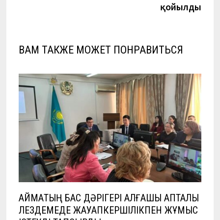
записям
қойылды
ВАМ ТАКЖЕ МОЖЕТ ПОНРАВИТЬСЯ
АЙМАҚТЫҢ БАС ДӘРІГЕРІ АЛҒАШҚЫ АПТАЛЫҚ
ЛЕЗДЕМЕДЕ ЖАУАПКЕРШІЛІКПЕН ЖҰМЫС