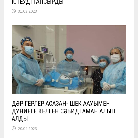
ІСТЕУДІ ТАПСЫРДЫ
31.03.2023
ДӘРІГЕРЛЕР АСҚАЗАН-ІШЕК АҚАУЫМЕН
ДҮНИЕГЕ КЕЛГЕН СӘБИДІ АМАН АЛЫП
ҚАЛДЫ
20.04.2023