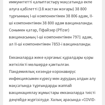
иммунитетті қалыптастыру мақсатында екпе
алуға қабілетті (18 жастан жоғары) 38 800
тұрғынның I-ші компонентімен 38 806 адам, II-
ші компонентімен 38 800 адам вакциналанды.
Сонымен қатар, Пфайзер (Pfizer)
вакцинасының I-ші компонентімен 7971 адам,
ал II-ші компонентімен 7853-i вакциналанды.
Емханаларда жеке қорғаныс құралдары қоры
жеткілікті мөлшерде қамтылған.
Пандемиялық кезеңде коронавирус
инфекциясымен күресу мен аурудың алдын алу
мақсатында тұрғындарды жаппай
вакцинациялау жұмыстары емханаларда тиістi
деңгейде жүргізілуде. Халық арасында «COVID-