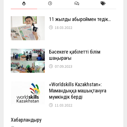
11 жылды абыроймен өтедік…
18.03.2022
Бәсекеге қабілетті білім
шаңырағы
07.09.2023
«Worldskills Kazakhstan»:
Мамандыққа машықтануға
мүмкіндік берді
11.03.2022
Хабарландыру