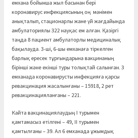
емхана бойынша жыл басынан берi
коронавирус инфекциясының оң мәнiмен
анықталып, стационарлы жане үй жағдайында
амбулаториялы 322 науқас ем алған. Қазіргі
таңда 8 пациент амбулаторлы медициналық
бақылауда. 3-шi, 6-шы емханаға тiркелген
барлық ересек тұрғындарына вакцинаның
бірінші және екiншi туры толықтай салынған. 3
емханада коронавирусты инфекцияға қарсы
ревакцинация жасалынғаны – 15918, 2 рет
ревакцинацияланғаны – 221.
Кайта вакцинациялаудың I турымен
қамтамасыз етiлгенi – 49, II турымен
қамтылғаны – 39. Ал 6 емханада ұжымдық