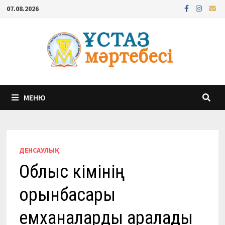
Перейти
07.08.2026
к
содержимому
МЕНЮ
ДЕНСАУЛЫҚ
Облыс әкімінiң
орынбасары
емханаларды аралады