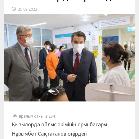
25.07.2022
Қаралым саны:
1 284
Қызылорда облыс әкімінің орынбасары
Нұрымбет Сақтағанов өңiрдегi