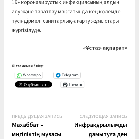
19» коронавирустық инфекциясының алдын
алу және таратпау мақсатында кең көлемде
түсіндірмелі санитарлық-ағарту жұмыстары
жүргізілуде.
«Ұстаз-ақпарат»
Сілтемемен бөлісу:
WhatsApp
Telegram
Печать
Навигация
Предыдущая
Сле
ПРЕДЫДУЩАЯ ЗАПИСЬ
СЛЕДУЮЩАЯ ЗАПИСЬ
запись:
запи
Махаббат –
Инфрақұрылымды
по
мәңгіліктің музасы
дамытуға ден