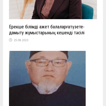
Ерекше білімді қажет балаларғатүзете-
дамыту жұмыстарының кешенді тәсілі
25.08.2023