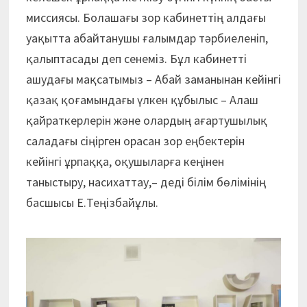
миссиясы. Болашағы зор кабинеттің алдағы
уақытта абайтанушы ғалымдар тәрбиеленіп,
қалыптасады деп сенеміз. Бұл кабинетті
ашудағы мақсатымыз – Абай заманынан кейінгі
қазақ қоғамындағы үлкен құбылыс – Алаш
қайраткерлерін және олардың ағартушылық
саладағы сіңірген орасан зор еңбектерін
кейінгі ұрпаққа, оқушыларға кеңінен
таныстыру, насихаттау,– деді білім бөлімінің
басшысы Е.Теңізбайұлы.