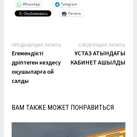
WhatsApp
Telegram
Печать
Навигация
Предыдущая
Сле
ПРЕДЫДУЩАЯ ЗАПИСЬ
СЛЕДУЮЩАЯ ЗАПИСЬ
запись:
запи
Егемендікті
ҰСТАЗ АТЫНДАҒЫ
по
дәріптеген кездесу
КАБИНЕТ АШЫЛДЫ
записям
оқушыларға ой
салды
ВАМ ТАКЖЕ МОЖЕТ ПОНРАВИТЬСЯ