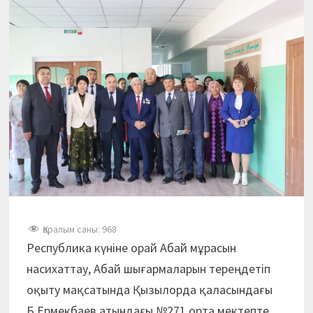
Қаралым саны:
968
Республика күніне орай Абай мұрасын
насихаттау, Абай шығармаларын тереңдетіп
оқыту мақсатында Қызылорда қаласындағы
Б.Ермекбаев атындағы №271 орта мектепте