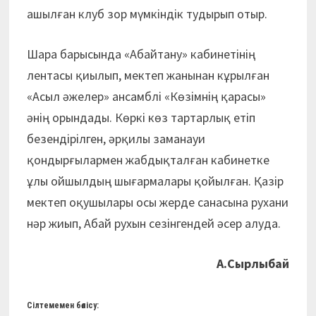
ашылған клуб зор мүмкіндік тудырып отыр.
Шара барысында «Абайтану» кабинетінің
лентасы қиылып, мектеп жанынан кұрылған
«Асыл әжелер» ансамблі «Көзімнің қарасы»
әнің орындады. Көркі көз тартарлық етіп
безендірілген, әрқилы заманауи
қондырғылармен жабдықталған кабинетке
ұлы ойшылдың шығармалары қойылған. Қазір
мектеп оқушылары осы жерде санасына рухани
нәр жиып, Абай рухын сезінгендей әсер алуда.
А.Сырлыбай
Сілтемемен бөлісу: