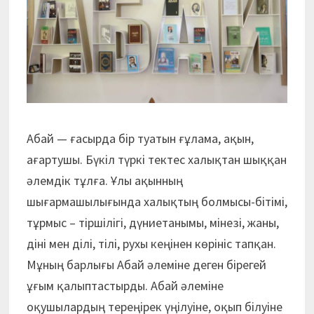
Абай — ғасырда бір туатын ғұлама, ақын,
ағартушы. Бүкіл түркі тектес халықтан шыққан
әлемдік тұлға. Ұлы ақынның
шығармашылығында халықтың болмысы-бітімі,
тұрмыс – тіршілігі, дүниетанымы, мінезі, жаны,
діні мен ділі, тілі, рухы кеңінен көрініс тапқан.
Мұның барлығы Абай әлеміне деген бірегей
ұғым қалыптастырды. Абай әлеміне
оқушылардың тереңірек үңілуіне, оқып білуіне