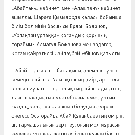
«Абайтану» кабинеті мен «Алаштану» кабинеті
ашылды. Шараға Қызылорда қаласы бойынша
білім бөлімінің басшысы Ерлан Боданов,
«Ұрпақтан ұрпаққа» қоғамдық қорының
төрайымы Алмагүл Божанова мен ардагер,
қоғам қайраткері Сайлаубай Әбішов қатысты.
– Абай – қазақтың бас ақыны, әлемдік тұлға,
кемеңгер ойшыл. Ұлы ақынның өмiрi, артында
қалған мұрасы – ақындықтың, ойшылдықтың,
данышпандықтың мектебi ғана емес, ұлтын
сүюдiң, халқына жанашыр болудың өмiрлiк
өнегесi. Осы орайда Абай Құнанбаевтың өмірін,
шығармашылығын зерттеу, оның мол мұрасын
келешек ұрпаққа жеткізу бүгінгі күннің басты