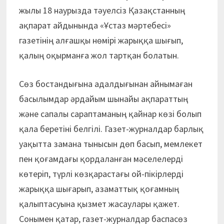
жылы 18 наурызда тәуелсіз Қазақстанның
ақпарат айдынында «Ұстаз мәртебесі»
газетінің алғашқы нөмірі жарыққа шығып,
қалың оқырманға жол тартқан болатын.
Сөз бостандығына адалдығынан айнымаған
басылымдар әрдайым шынайы ақпараттың
және сапалы сараптаманың қайнар көзі болып
қала беретіні белгілі. Газет-журналдар барлық
уақытта замана тынысын дөп басып, мемлекет
пен қоғамдағы қордаланған мәселелерді
көтеріп, түрлі көзқарастағы ой-пікірлерді
жарыққа шығарып, азаматтық қоғамның
қалыптасуына қызмет жасаулары қажет.
Сонымен қатар, газет-журналдар баспасөз