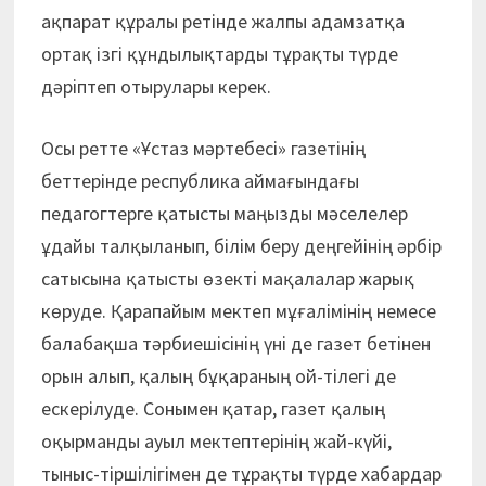
ақпарат құралы ретінде жалпы адамзатқа
ортақ ізгі құндылықтарды тұрақты түрде
дәріптеп отырулары керек.
Осы ретте «Ұстаз мәртебесі» газетінің
беттерінде республика аймағындағы
педагогтерге қатысты маңызды мәселелер
ұдайы талқыланып, білім беру деңгейінің әрбір
сатысына қатысты өзекті мақалалар жарық
көруде. Қарапайым мектеп мұғалімінің немесе
балабақша тәрбиешісінің үні де газет бетінен
орын алып, қалың бұқараның ой-тілегі де
ескерілуде. Сонымен қатар, газет қалың
оқырманды ауыл мектептерінің жай-күйі,
тыныс-тіршілігімен де тұрақты түрде хабардар