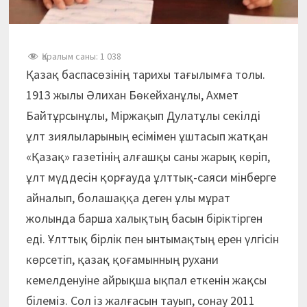
Қаралым саны:
1 038
Қазақ баспасөзінің тарихы тағылымға толы.
1913 жылы Әлихан Бөкейханұлы, Ахмет
Байтұрсынұлы, Міржақып Дулатұлы секілді
ұлт зиялыларының есімімен ұштасып жатқан
«Қазақ» газетінің алғашқы саны жарық көріп,
ұлт мүддесін қорғауда ұлттық-саяси мінберге
айналып, болашаққа деген ұлы мұрат
жолында барша халықтың басын біріктірген
еді. Ұлттық бірлік пен ынтымақтың ерен үлгісін
көрсетіп, қазақ қоғамынның рухани
кемелденуіне айрықша ықпал еткенін жақсы
білеміз. Сол із жалғасын тауып, сонау 2011