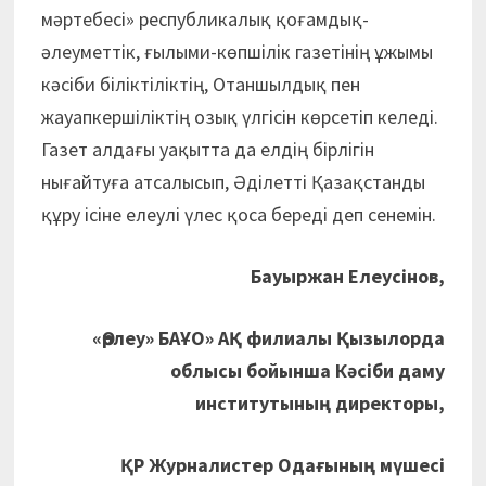
мәртебесі» республикалық қоғамдық-
әлеуметтік, ғылыми-көпшілік газетінің ұжымы
кәсіби біліктіліктің, Отаншылдық пен
жауапкершіліктің озық үлгісін көрсетіп келеді.
Газет алдағы уақытта да елдің бірлігін
нығайтуға атсалысып, Әділетті Қазақстанды
құру ісіне елеулі үлес қоса береді деп сенемін.
Бауыржан Елеусінов,
«Өрлеу» БАҰО» АҚ филиалы
Қызылорда
облысы бойынша Кәсіби даму
институтының директоры,
ҚР Журналистер Одағының мүшесі