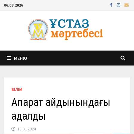
Перейти
06.08.2026
к
содержимому
МЕНЮ
БІЛІМ
Ақпарат айдынындағы
адалдық
18.03.2024