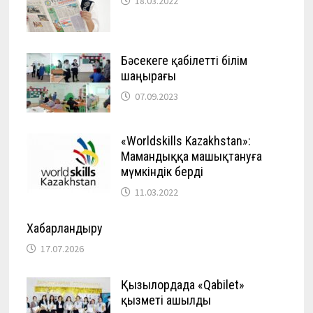
18.03.2022
Бәсекеге қабілетті білім
шаңырағы
07.09.2023
«Worldskills Kazakhstan»:
Мамандыққа машықтануға
мүмкіндік берді
11.03.2022
Хабарландыру
17.07.2026
Қызылордада «Qabilet»
қызметі ашылды