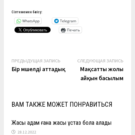
Сілтемемен бөлісу:
WhatsApp
Telegram
Печать
Навигация
Предыдущая
Сле
ПРЕДЫДУЩАЯ ЗАПИСЬ
СЛЕДУЮЩАЯ ЗАПИСЬ
запись:
запи
Бір мүшелді аттадық
Мақсатты жолы
по
айқын басылым
записям
ВАМ ТАКЖЕ МОЖЕТ ПОНРАВИТЬСЯ
Жақсы адам ғана жақсы ұстаз бола алады
28.12.2022