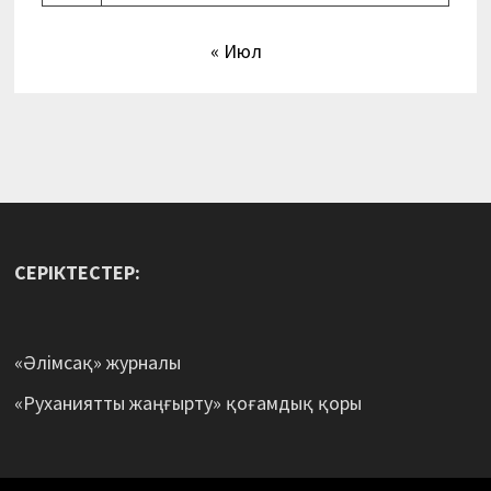
« Июл
СЕРІКТЕСТЕР:
«Әлімсақ» журналы
«Руханиятты жаңғырту» қоғамдық қоры