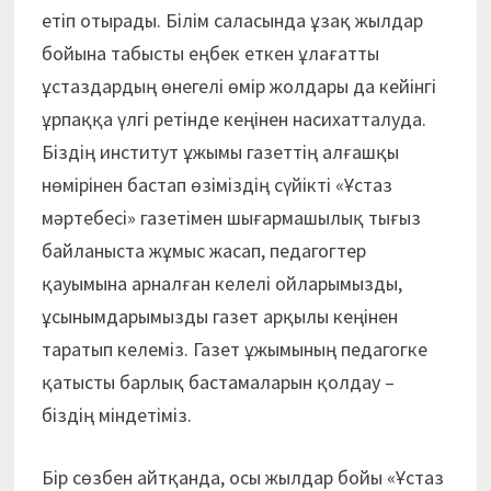
етіп отырады. Білім саласында ұзақ жылдар
бойына табысты еңбек еткен ұлағатты
ұстаздардың өнегелі өмір жолдары да кейінгі
ұрпаққа үлгі ретінде кеңінен насихатталуда.
Біздің институт ұжымы газеттің алғашқы
нөмірінен бастап өзіміздің сүйікті «Ұстаз
мәртебесі» газетімен шығармашылық тығыз
байланыста жұмыс жасап, педагогтер
қауымына арналған келелі ойларымызды,
ұсынымдарымызды газет арқылы кеңінен
таратып келеміз. Газет ұжымының педагогке
қатысты барлық бастамаларын қолдау –
біздің міндетіміз.
Бір сөзбен айтқанда, осы жылдар бойы «Ұстаз