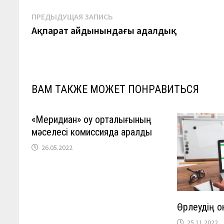
Навигация
Предыдущая
ПРЕДЫДУЩАЯ ЗАПИСЬ
запись:
Ақпарат айдынындағы адалдық
по
записям
ВАМ ТАКЖЕ МОЖЕТ ПОНРАВИТЬСЯ
«Меридиан» оқу орталығының
мәселесі комиссияда қаралды
26.05.2022
Өрлеудің о
25.11.2022