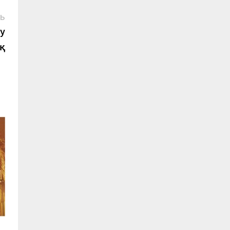
Следующая
СЬ
запись:
у
қ