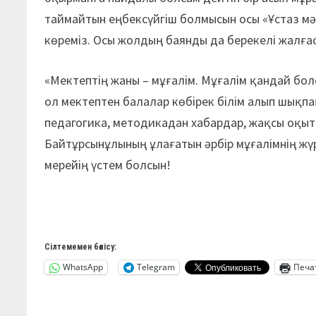
таймайтын еңбексүйгіш болмысын осы «Ұстаз мә
көреміз. Осы жолдың баянды да берекелі жалғас
«Мектептің жаны – мұғалім. Мұғалім қандай болс
ол мектептен балалар көбірек білім алып шықпақш
педагогика, методикадан хабардар, жақсы оқыта
Байтұрсынұлының ұлағатын әрбір мұғалімнің жүр
мерейің үстем болсын!
Сілтемемен бөлісу:
WhatsApp
Telegram
Печа