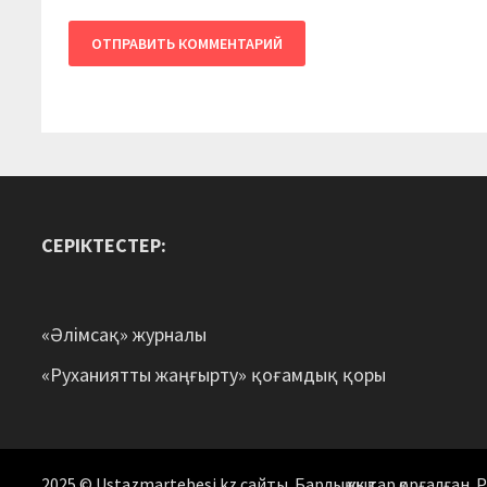
СЕРІКТЕСТЕР:
«Әлімсақ» журналы
«Руханиятты жаңғырту» қоғамдық қоры
2025 © Ustazmartebesi.kz сайты. Барлық құқықтар қорғалған.