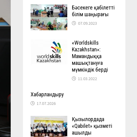
Бәсекеге қабілетті
білім шаңырағы
07.09.2023
«Worldskills
Kazakhstan»:
Мамандыққа
машықтануға
мүмкіндік берді
11.03.2022
Хабарландыру
17.07.2026
Қызылордада
«Qabilet» қызметі
ашылды