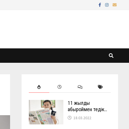
11 жылды
абыроймен өтедік…
18.03.2022