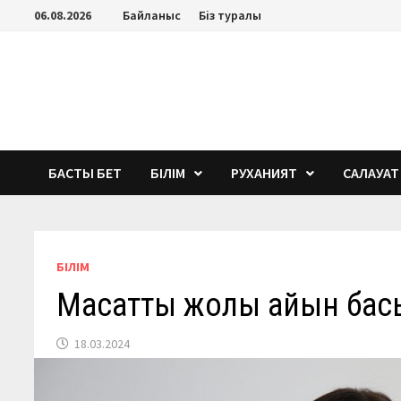
Перейти
06.08.2026
Байланыс
Біз туралы
к
содержимому
БАСТЫ БЕТ
БІЛІМ
РУХАНИЯТ
САЛАУАТ
БІЛІМ
Мақсатты жолы айқын ба
18.03.2024