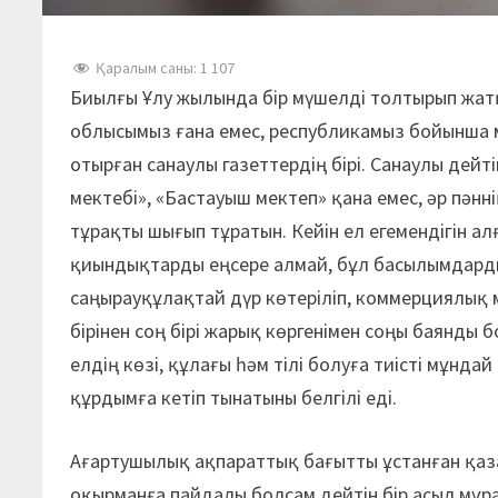
Қаралым саны:
1 107
Биылғы Ұлу жылында бір мүшелді толтырып жатқ
облысымыз ғана емес, республикамыз бойынша 
отырған санаулы газеттердің бірі. Санаулы дейт
мектебі», «Бастауыш мектеп» қана емес, әр пәнн
тұрақты шығып тұратын. Кейін ел егемендігін 
қиындықтарды еңсере алмай, бұл басылымдарды
саңырауқұлақтай дүр көтеріліп, коммерциялық
бірінен соң бірі жарық көргенімен соңы баянды 
елдің көзі, құлағы һәм тілі болуға тиісті мұнд
құрдымға кетіп тынатыны белгілі еді.
Ағартушылық ақпараттық бағытты ұстанған қаз
оқырманға пайдалы болсам дейтін бір асыл мұ