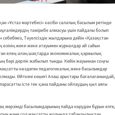
ан «Ұстаз мәртебесі» кәсіби салалық басылым ретінде
мұғалімдердің тәжірибе алмасуы үшін пайдалы болып
ін себебіміз, Тәуелсіздік жылдарына дейін «Қазақстан
ің өзінің жеке-жеке атауымен журналдар ай сайын
алған елең-алаң шақтарда экономикалық қаржылық
ң бәрі дерлік жабылып тынды. Кейін жауыннан соңғы
 мақсатты көздеген педагогикалық жеке басылымдар
болмады. Өйт­кені кешегі Алаш арыстары бағалағанындай,
ай парасатты істе тек қана пайданы ойлаудың қыл аяғы
ақ мерзімді басылымдарының пайда көруден бұрын елге
ратын және сол мақсатты жолында табандылықтан