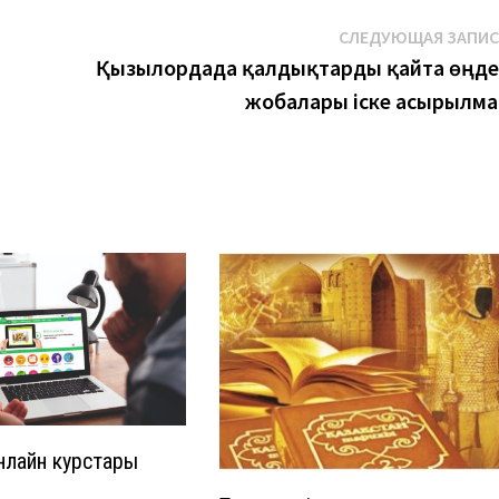
СЛЕДУЮЩАЯ ЗАПИ
Қызылордада қалдықтарды қайта өңде
жобалары іске асырылма
нлайн курстары