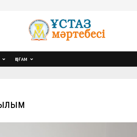
ҚОҒАМ
сылым