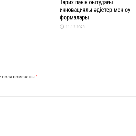
Тарих пәнін оқытудағы
инновациялық әдістер мен оқу
формалары
11.12.2023
е поля помечены
*