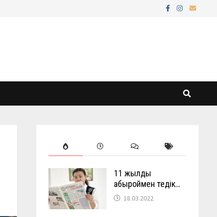
11 жылды
абыроймен өтедік…
18.03.2022