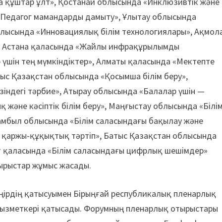
а құштар ұлт», Қостанай облысында «Инклюзивтік және
 «Педагог мамандарды дамыту», Ұлытау облысында
лысында «Инновациялық білім технологиялары», Ақмол
, Астана қаласында «Жайлы инфрақұрылымды
үшін тең мүмкіндіктер», Алматы қаласында «Мектепте
ғыс Қазақстан облысында «Қосымша білім беру»,
зіндегі тәрбие», Атырау облысында «Балалар үшін —
 және кәсіптік білім беру», Маңғыстау облысында «Білі
амбыл облысында «Білім саласындағы бақылау және
ы қаржы-құқықтық тәртіп», Батыс Қазақстан облысында
нт қаласында «Білім саласындағы цифрлық шешімдер»
ырыстар жұмыс жасады.
ңірдің қатысуымен Бірыңғай республикалық пленарлық
ң қызметкері қатысады. Форумның пленарлық отырыстары