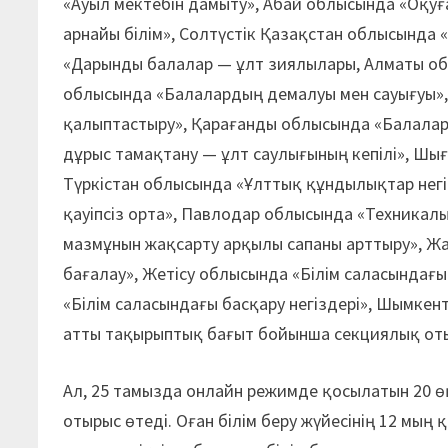
«Ауыл мектебін дамыту», Абай облысында «Оқуғ
арнайы білім», Солтүстік Қазақстан облысында
«Дарынды балалар — ұлт зиялылары, Алматы об
облысында «Балалардың демалуы мен сауығуы»
қалыптастыру», Қарағанды облысында «Балалар 
дұрыс тамақтану — ұлт саулығының кепілі», Шы
Түркістан облысында «Ұлттық құндылықтар негі
қауіпсіз орта», Павлодар облысында «Техникалық
мазмұнын жақсарту арқылы сапаны арттыру», Ж
бағалау», Жетісу облысында «Білім саласындағ
«Білім саласындағы басқару негіздері», Шымке
атты тақырыптық бағыт бойынша секциялық от
Ал, 25 тамызда онлайн режимде қосылатын 20 ө
отырыс өтеді. Оған білім беру жүйесінің 12 мы