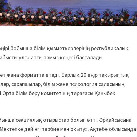
өңірі бойынша білім қызметкерлерінің республикалық
 табысты ұлт» атты тамыз кеңесі басталады.
ет жаңа форматта өтеді. Барлық 20 өңір тақырыптық
ілер, сарапшылар, білім және психология саласының
і Орта білім беру комитетінің төрағасы Қаныбек
йынша секциялық отырыстар болып өтті. Әрқайсысына
ектепке дейінгі тәрбие мен оқыту», Ақтөбе облысында