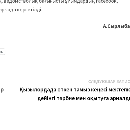
ың, ведомстволық бағынысты ұйымдардың Facebook,
арында көрсетілді.
А.Сырлыба
ть
СЛЕДУЮЩАЯ ЗАПИ
ар
Қызылордада өткен тамыз кеңесі мектепк
дейінгі тәрбие мен оқытуға арнал