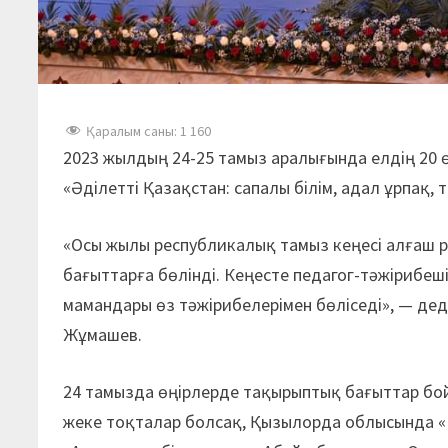
Қаралым саны:
1 160
2023 жылдың 24-25 тамыз аралығында елдің 20 
«Әділетті Қазақстан: сапалы білім, адал ұрпақ,
«Осы жылы республикалық тамыз кеңесі алғаш р
бағыттарға бөлінді. Кеңесте педагог-тәжірибеш
мамандары өз тәжірибелерімен бөліседі», — дед
Жұмашев.
24 тамызда өңірлерде тақырыптық бағыттар бо
жеке тоқталар болсақ, Қызылорда облысында «М