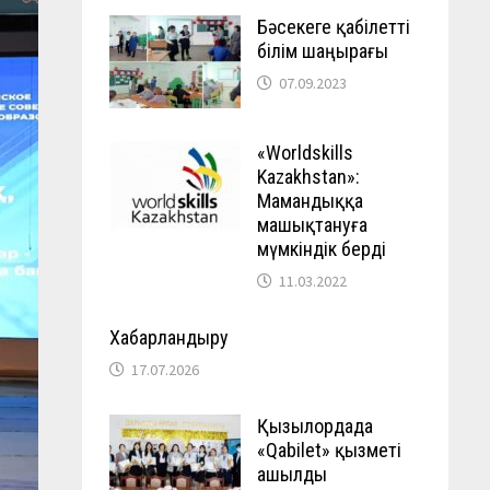
Бәсекеге қабілетті
білім шаңырағы
07.09.2023
«Worldskills
Kazakhstan»:
Мамандыққа
машықтануға
мүмкіндік берді
11.03.2022
Хабарландыру
17.07.2026
Қызылордада
«Qabilet» қызметі
ашылды