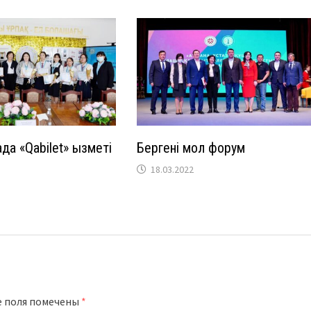
а «Qabilet» қызметі
Бергені мол форум
18.03.2022
е поля помечены
*