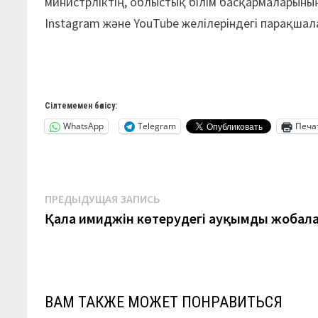
министрліктің, облыстық білім басқармаларын
Instagram және YouTube желілеріндегі парақшал
Сілтемемен бөлісу:
WhatsApp
Telegram
Печа
Навигация
Предыдущая
ПРЕДЫДУЩАЯ ЗАПИСЬ
запись:
Қала имиджін көтерудегі ауқымды жобал
по
записям
ВАМ ТАКЖЕ МОЖЕТ ПОНРАВИТЬСЯ