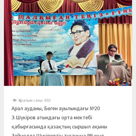
Қаралым саны:
692
Арал ауданы, Бөген ауылындағы №20
З.Шүкіров атындағы орта мектебі
қабырғасында қазақтың сыршыл ақыны
Зейнолла Шүкіровтің туғанына 99 жыл