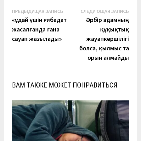
Навигация
Предыдущая
Сле
ПРЕДЫДУЩАЯ ЗАПИСЬ
СЛЕДУЮЩАЯ ЗАПИСЬ
запись:
запи
«Құдай үшін ғибадат
Әрбір адамның
по
жасалғанда ғана
құқықтық
записям
сауап жазылады»
жауапкершілігі
болса, қылмыс та
орын алмайды
ВАМ ТАКЖЕ МОЖЕТ ПОНРАВИТЬСЯ