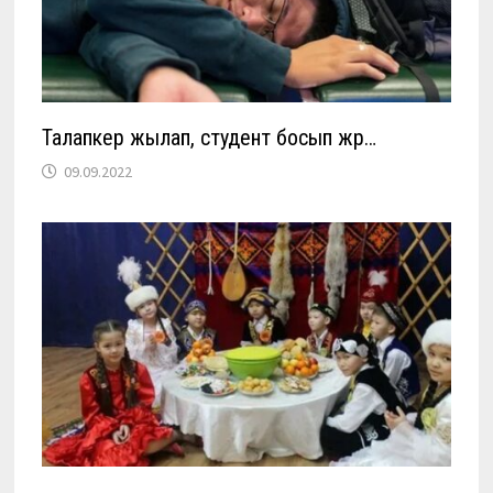
Талапкер жылап, студент босып жүр…
09.09.2022