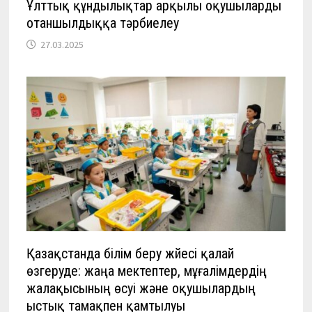
Ұлттық құндылықтар арқылы оқушыларды
отаншылдыққа тәрбиелеу
27.03.2025
Қазақстанда білім беру жүйесі қалай
өзгеруде: жаңа мектептер, мұғалімдердің
жалақысының өсуі және оқушылардың
ыстық тамақпен қамтылуы