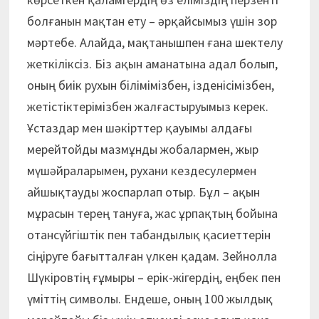
болғанын мақтан ету – әрқайсымыз үшін зор
мәртебе. Алайда, мақтанышпен ғана шектелу
жеткіліксіз. Біз ақын аманатына адал болып,
оның биік рухын білімімізбен, ізденісімізбен,
жетістіктерімізбен жалғастыруымыз керек.
Ұстаздар мен шәкірттер қауымы алдағы
мерейтойды мазмұнды жобалармен, жыр
мүшәйраларымен, рухани кездесулермен
айшықтауды жоспарлап отыр. Бұл – ақын
мұрасын терең тануға, жас ұрпақтың бойына
отансүйгіштік пен табандылық қасиеттерін
сіңіруге бағытталған үлкен қадам. Зейнолла
Шүкіровтің ғұмыры – ерік-жігердің, еңбек пен
үміттің символы. Ендеше, оның 100 жылдық