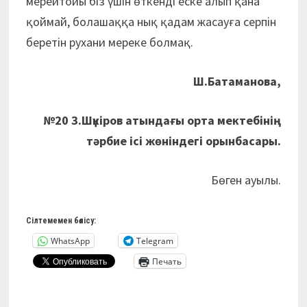
мерейтойы біз үшін өткенді еске алып қана
қоймай, болашаққа нық қадам жасауға серпін
беретін рухани мереке болмақ.
Ш.Батаманова,
№20 З.Шүкіров атындағы орта мектебінің
тәрбие ісі жөніндегі орынбасары.
Бөген ауылы.
Сілтемемен бөлісу:
WhatsApp
Telegram
Печать