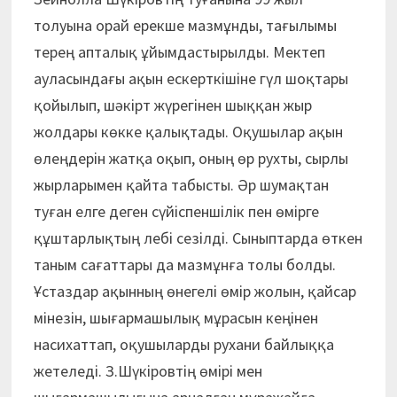
толуына орай ерекше мазмұнды, тағылымы
терең апталық ұйымдастырылды. Мектеп
ауласындағы ақын ескерткішіне гүл шоқтары
қойылып, шәкірт жүрегінен шыққан жыр
жолдары көкке қалықтады. Оқушылар ақын
өлеңдерін жатқа оқып, оның өр рухты, сырлы
жырларымен қайта табысты. Әр шумақтан
туған елге деген сүйіспеншілік пен өмірге
құштарлықтың лебі сезілді. Сыныптарда өткен
таным сағаттары да мазмұнға толы болды.
Ұстаздар ақынның өнегелі өмір жолын, қайсар
мінезін, шығармашылық мұрасын кеңінен
насихаттап, оқушыларды рухани байлыққа
жетеледі. З.Шүкіровтің өмірі мен