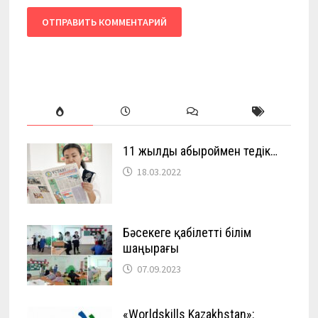
11 жылды абыроймен өтедік…
18.03.2022
Бәсекеге қабілетті білім
шаңырағы
07.09.2023
«Worldskills Kazakhstan»: