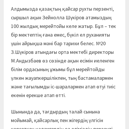
Алдымызда қазақтың қайсар рухты перзенті,
сыршыл ақын Зейнолла Шүкіров атамыздың
100 жылдық мерейтойы келе жатыр. Бұл – тек
бір мектептің ғана емес, бүкіл ел руханияты
үшін айрықша мәні бар тарихи белес. №20
З.Шүкіров атындағы орта мектебі директоры
М.Андызбаев өз сөзінде ақын есімін иеленген
білім ордасының ұжымы бұл мерейтойды
үлкен жауапкершілікпен, тың бастамалармен
және тағылымды іс-шаралармен атап өтуі тиіс
екенін ерекше атап өтті.
Шынында да, тағдырдың талай сынына
мойымай, қайсарлық пен жігердің үлгісін
көрсеткен қаламгердің өз еліміздің перзенті