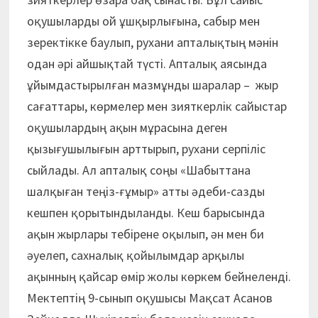
оқушыларды ой ұшқырлығына, сабыр мен
зеректікке баулып, рухани апталықтың мәнін
одан әрі айшықтай түсті. Апталық аясында
ұйымдастырылған мазмұнды шаралар – жыр
сағаттары, көрмелер мен зияткерлік сайыстар
оқушылардың ақын мұрасына деген
қызығушылығын арттырып, рухани серпіліс
сыйлады. Ал апталық соңы «Шабыттана
шалқыған теңіз-ғұмыр» атты әдеби-сазды
кешпен қорытындыланды. Кеш барысында
ақын жырлары тебірене оқылып, ән мен би
әуелеп, сахналық қойылымдар арқылы
ақынның қайсар өмір жолы көркем бейнеленді.
Мектептің 9-сынып оқушысы Мақсат Асанов