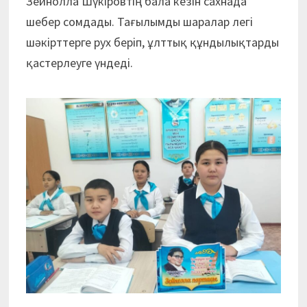
Зейнолла Шүкіровтің бала кезін сахнада
шебер сомдады. Тағылымды шаралар легі
шәкірттерге рух беріп, ұлттық құндылықтарды
қастерлеуге үндеді.