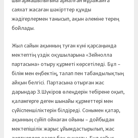
шығармашылығына арналған мұражайға
саяхат жасаған шәкірттер құнды
жәдігерлермен танысып, ақын әлеміне терең
бойлады.
Жыл сайын ақынның туған күні қарсаңында
мектептің үздік оқушыларына «Зейнолла
партасына» отыру құрметі көрсетіледі. Бұл –
білім мен еңбектің, талап пен табандылықтың
айқын белгісі. Партасына отырған жас
дарындар З.Шүкіров өлеңдерін тебірене оқып,
қаламгерге деген шынайы құрметтері мен
сүйіспеншіліктерін білдіреді. Сонымен қатар,
ақынның сүйіп ойнаған ойыны – дойбыдан
мектепішілік жарыс ұйымдастырылып, жас
зияткерлер өзара бақ сынасты. Бұл сайыс