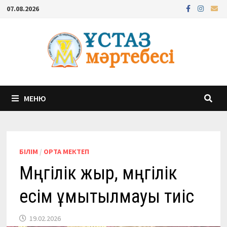
Перейти
07.08.2026
к
содержимому
МЕНЮ
БІЛІМ
/
ОРТА МЕКТЕП
Мәңгілік жыр, мәңгілік
есім ұмытылмауы тиіс
19.02.2026