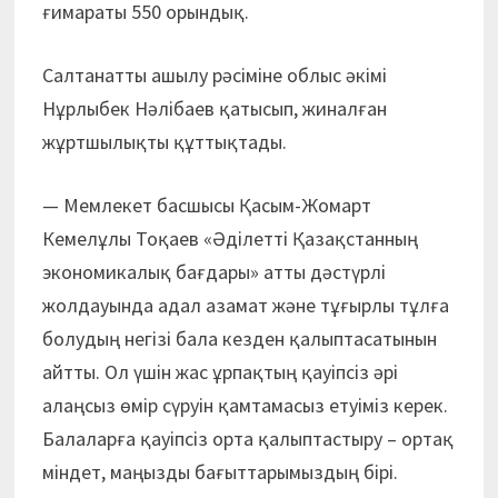
ғимараты 550 орындық.
Салтанатты ашылу рәсіміне облыс әкімі
Нұрлыбек Нәлібаев қатысып, жиналған
жұртшылықты құттықтады.
— Мемлекет басшысы Қасым-Жомарт
Кемелұлы Тоқаев «Әділетті Қазақстанның
экономикалық бағдары» атты дәстүрлі
жолдауында адал азамат және тұғырлы тұлға
болудың негізі бала кезден қалыптасатынын
айтты. Ол үшін жас ұрпақтың қауіпсіз әрі
алаңсыз өмір сүруін қамтамасыз етуіміз керек.
Балаларға қауіпсіз орта қалыптастыру – ортақ
міндет, маңызды бағыттарымыздың бірі.