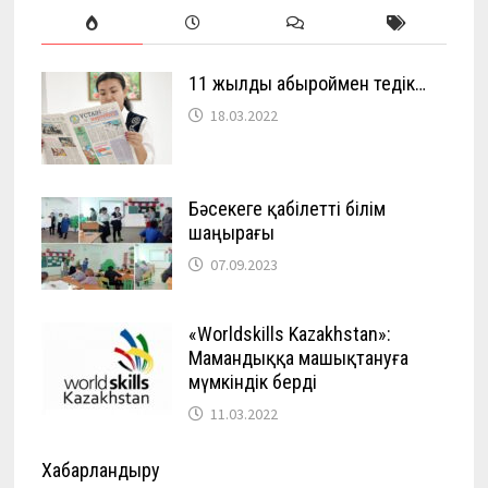
11 жылды абыроймен өтедік…
18.03.2022
Бәсекеге қабілетті білім
шаңырағы
07.09.2023
«Worldskills Kazakhstan»:
Мамандыққа машықтануға
мүмкіндік берді
11.03.2022
Хабарландыру