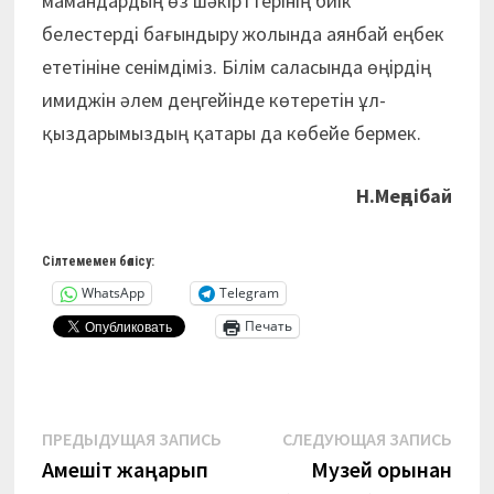
мамандардың өз шәкірттерінің биік
белестерді бағындыру жолында аянбай еңбек
ететініне сенімдіміз. Білім саласында өңірдің
имиджін әлем деңгейінде көтеретін ұл-
қыздарымыздың қатары да көбейе бермек.
Н.Меңдібай
Сілтемемен бөлісу:
WhatsApp
Telegram
Печать
Навигация
Предыдущая
Сле
ПРЕДЫДУЩАЯ ЗАПИСЬ
СЛЕДУЮЩАЯ ЗАПИСЬ
запись:
запи
Ақмешіт жаңарып
Музей қорынан
по