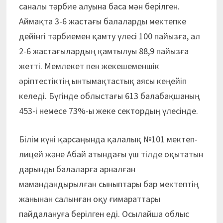
саналы тәрбие алуына баса мән берілген.
Аймақта 3-6 жастағы балаларды мектепке
дейінгі тәрбиемен қамту үлесі 100 пайызға, ал
2-6 жастағылардың қамтылуы 88,9 пайызға
жетті. Мемлекет пен жекешеменшік
әріптестіктің ынтымақтастық аясы кеңейіп
келеді. Бүгінде облыстағы 613 балабақшаның
453-і немесе 73%-ы жеке сектордың үлесінде.
Білім күні қарсаңында қалалық №101 мектеп-
лицей және Абай атындағы үш тілде оқытатын
дарынды балаларға арналған
мамандандырылған сыныптары бар мектептің
жанынан салынған оқу ғимараттары
пайдалануға берілген еді. Осылайша облыс