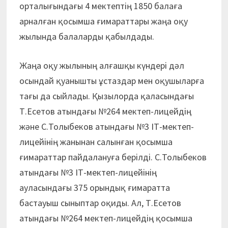
орталығындағы 4 мектептің 1850 балаға
арналған қосымша ғимараттары жаңа оқу
жылында балаларды қабылдады.
Жаңа оқу жылының алғашқы күндері дәл
осындай қуанышты ұстаздар мен оқушыларға
тағы да сыйлады. Қызылорда қаласындағы
Т.Есетов атындағы №264 мектеп-лицейдің
және С.Толыбеков атындағы №3 ІТ-мектеп-
лицейінің жанынан салынған қосымша
ғимараттар пайдалануға берілді. С.Толыбеков
атындағы №3 ІТ-мектеп-лицейінің
ауласындағы 375 орындық ғимаратта
бастауыш сыныптар оқиды. Ал, Т.Есетов
атындағы №264 мектеп-лицейдің қосымша