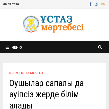
Перейти
06.08.2026
к
содержимому
МЕНЮ
БІЛІМ
/
ОРТА МЕКТЕП
Оқушылар сапалы да
қауіпсіз жерде білім
алады