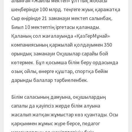
алынған «Жайлы мектеп» ұлттық жобасы
шеңберінде 100 млрд. теңгеге жуық қаражатқа
Сыр өңірінде 21 заманауи мектеп салынбақ.
Биыл 10 мектептің іргетасы қаланады.
Қаланың сол жағалауында «ҚазГерМұнай»
компаниясының қаржылай қолдауымен 350
орындық заманауи Оқушылар сарайы бой
көтермек. Бұл қосымша білім беру ордасында
озық ойлы, өнерге құштар, спортқа бейім
дарынды балалар тәрбиеленбек.
Білім саласының дамуына, оқушылардың
сапалы да қауіпсіз жерде білім алуына
жасалып жатқан жұмыстар көз қуантады. Осы
қарқынмен жұмыс жүре берсе, педагог