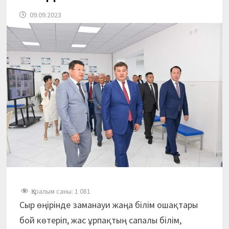
09.09.2023
Қаралым саны:
1 081
Сыр өңірінде заманауи жаңа білім ошақтары
бой көтеріп, жас ұрпақтың сапалы білім,