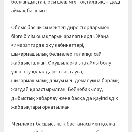
болғандықтан, осы шешімге тоқталдық, – деді
аймақ басшысы.
Облыс басшысы мектеп директорларымен
бірге білім ошақтарын аралап көрді. Жаңа
ғимараттарда оқу кабинеттері,
шығармашылық бөлмелер талапқа сай
жабдықталған. Оқушыларға ыңғайлы болу
үшін оқу құралдарын сақтауға,
шығармашылық дамуы мен демалуына барлық
жағдай қарастырылған. Бейнебақылау,
дыбыстық хабарлау және басқа да қауіпсіздік
жабдықтары орнатылған.
Мемлекет басшысының бастамасымен қолға