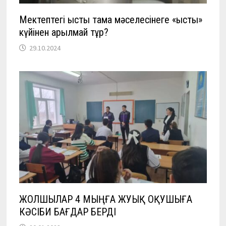
Мектептегі ыстық тамақ мәселесінеге «ыстық»
күйінен арылмай тұр?
29.10.2024
ЖОЛШЫЛАР 4 МЫҢҒА ЖУЫҚ ОҚУШЫҒА
КӘСІБИ БАҒДАР БЕРДІ