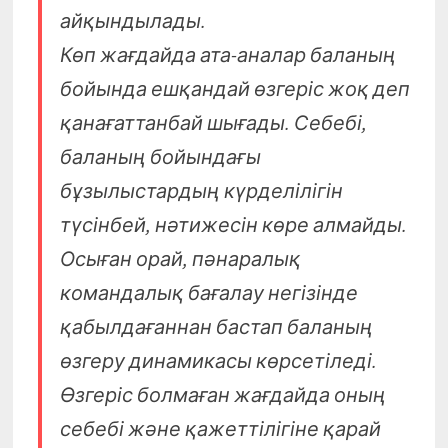
айқындылады.
Көп жағдайда ата-аналар баланың
бойында ешқандай өзгеріс жоқ деп
қанағаттанбай шығады. Себебі,
баланың бойындағы
бұзылыстардың күрделілігін
түсінбей, нәтижесін көре алмайды.
Осыған орай, пәнаралық
командалық бағалау негізінде
қабылдағаннан бастап баланың
өзгеру динамикасы көрсетіледі.
Өзгеріс болмаған жағдайда оның
себебі және қажеттілігіне қарай