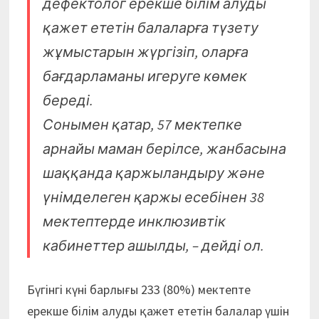
дефектолог ерекше білім алуды
қажет ететін балаларға түзету
жұмыстарын жүргізіп, оларға
бағдарламаны игеруге көмек
береді.
Сонымен қатар, 57 мектепке
арнайы маман берілсе, жанбасына
шаққанда қаржыландыру және
үнімделеген қаржы есебінен 38
мектептерде инклюзивтік
кабинеттер ашылды, – дейді ол.
Бүгінгі күні барлығы 233 (80%) мектепте
ерекше білім алуды қажет ететін балалар үшін