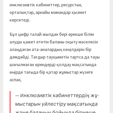
инклюзивтік кабинеттер, ресурстық
орталықтар, арнайы мамандар қызмет
көрсетеді.
Бұл цифр талай жылдан бері ерекше білім
алуды қажет ететін баланы оқыту мәселесін
алаңдаған ата-аналардың көңіл­дерін бір
демдейді. Тағдыр тауқы­метін тартса да тауы
шағылмаған өрен­дерді қолдау мақсатында
өңірде тағыда бір қатар жұмыстар жүзеге
аспақ.
— И
нклюзивтік кабинеттердің жұ­
мыс­тарын үйлестіру мақсатында
және баланың бойында бірнеше