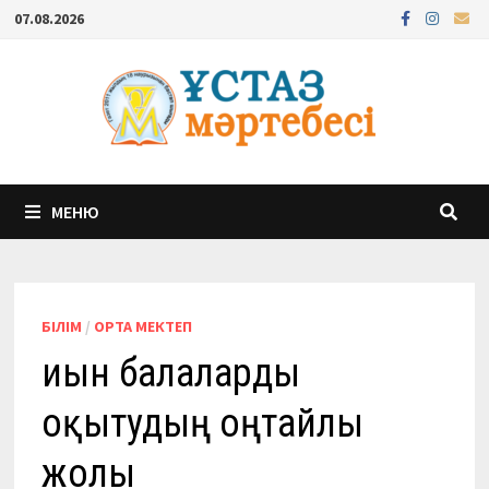
Перейти
07.08.2026
к
содержимому
МЕНЮ
БІЛІМ
/
ОРТА МЕКТЕП
Қиын балаларды
оқытудың оңтайлы
жолы