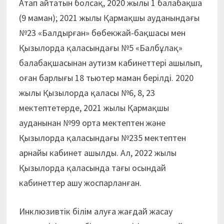
Атап айтатын болсақ, 2020 жылы 1 балабақша
(9 маман); 2021 жылы Қармақшы ауданындағы
№23 «Бал­дырған» бөбекжай-бақшасы мен
Қызылорда қаласындағы №5 «Балбұлақ»
балабақшасынан аутизм каби­неттері ашылып,
оған барлығы 18 тьютер маман берілді. 2020
жылы Қызылорда қаласы №6, 8, 23
мектептетерде, 2021 жылы Қармақшы
ауданынан №99 орта мектептен және
Қызылорда қаласындағы №235 мектептен
арнайы кабинет ашылды. Ал, 2022 жылы
Қызылорда қаласында тағы осындай
кабинеттер ашу жоспарланған.
Инклюзивтік білім алуға жағдай жасау