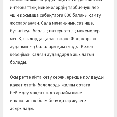
интернаттық меке­мелердің тәрбиенушілер
үшін қосым­ша сабақтарға 800 баланы қамту
жоспарланған. Сала маманының сө­зінше,
бүгінгі күні барлық интер­наттық мекемелер
мен Қызылорда қаласы және Жаңақорған
ауданынның балалары қамтылды. Кезең-
кезеңімен қалған аудандарда ашылатын
болады.
Осы ретте айта кету керек, ерекше қолдауды
қажет ететін балаларды жалпы ортаға
бейімдеу мақсатында арнайы және
инклюзивтік білім беру қатар жүзеге
асырылады.