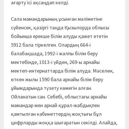
ағарту ісі ақсаңдап келді.
Сала мамандарының ұсынған мәліметіне
сүйенсек, қазіргі таңда Қызылорда облысы
бойынша ерекше білім алуды қажет ететін
5912 бала тіркелген. Олардың 664-і
балабақшада, 1992-і жалпы білім беру
мектебінде, 1013-і үйден, 269-ы арнайы
мектеп-интернаттарда білім алуда. Мәселен,
өткен жылы 1590 бала арнайы білім беру
ұйымдарында түзету көмегін алған.
Ойланатын сан. Себебі, облыстағы арнайы
мамандар мен арнай құрал-жабдықпен
қамтылған кабинеттердің жоқтығы бұл
цифрларды жоққа шығаратын секілді. Алайда,