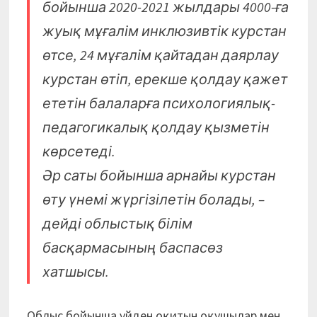
бойынша 2020-2021 жылдары 4000-ға
жуық мұғалім инклюзивтік курстан
өтсе, 24 мұғалім қайтадан даярлау
курстан өтіп, ерекше қолдау қажет
ететін балаларға психологиялық-
педагогикалық қолдау қызметін
көрсетеді.
Әр саты бойынша арнайы курстан
өту үнемі жүргізілетін болады, –
дейді облыстық білім
басқармасының баспасөз
хатшысы.
Облыс бойынша үйден оқитын оқушылар мен