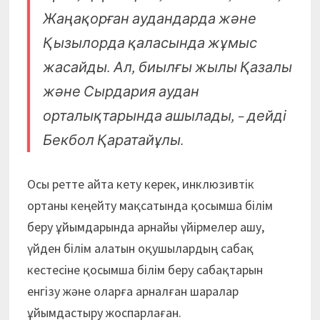
Жаңа­қорған аудандарда және
Қызылорда қала­сында жұмыс
жасайды. Ал, биылғы жылы Қазалы
және Сырдария аудан
орталықтарында ашылады, – дейді
Бекбол Қаратайұлы.
Осы ретте айта кету керек, инклюзивтік
ортаны кеңейту мақ­сатында қосымша білім
беру ұйым­дарында арнайы үйірмелер ашу,
үйден білім алатын оқушылардың сабақ
кестесіне қосымша білім беру сабақтарын
енгізу және оларға арналған шаралар
ұйымдастыру жоспарлаған.