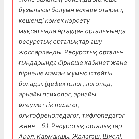
бұзылысы болуын ескере отырып,
кешенді көмек көрсету
мақсатында әр аудан орталығында
ресурстық орталықтар ашу
жоспарланды. Ресурстық орталы­
ғындарында бірнеше кабинет және
бірнеше маман жұмыс істейтін
болады. (дефектолог, логопед,
арнайы психолог, арнайы
әлеуметтік педагог,
олигофренопедагог, тифлопедагог
және т.б.). Ресурстық орталықтар
Арал, Қармақшы, Жалағаш, Шиелі,