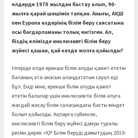
елдерде 1970 жылдан бастау алып, 90-
жылға қарай шешімін тапқан. Анығы, АҚШ
пен Еуропа өздерінің білім беру саясатына
осы бағдарламаны толық енгізген. Ал,
біздің елімізде инклюзивті білім беру
жүйесі қашан, қай кезде жолға қойылды?
Ілгеріде елде ерекше білім алуды қажет ететін
баланың ата-анасын алаңдататын сауал еді
бұл. Енді міне, ерекше білім алуды қажет
ететін балалар үшін инклюзивтік білім алуға
жағдай жасау білім саласындағы басты міндет
болып қойылды. Ақпарға сүйенсек,
инклюзивті білім беру жүйесі дамуы туралы
ресми дерек «ҚР Білім беруді дамытудың 2010-