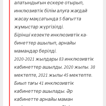
алатындығын ескере отырып,
инклю­зивтік білім алуға жағдай
жасау мақ­сатында 5 бағытта
жұмыстар жүр­гізілді.
Бірінші кезекте инклюзивтік ка­
бинеттер ашылып, арнайы
мамандар берілді.
2020-2021 жылдары 83 инклюзивтік
кабинеттер ашылды. 2020 жылы. 38
мектепте, 2021 жылы 45 мектепте.
Биыл тағы 41 инклюзивтік
кабинеттер ашылады. Әр
кабинетте арнайы маман