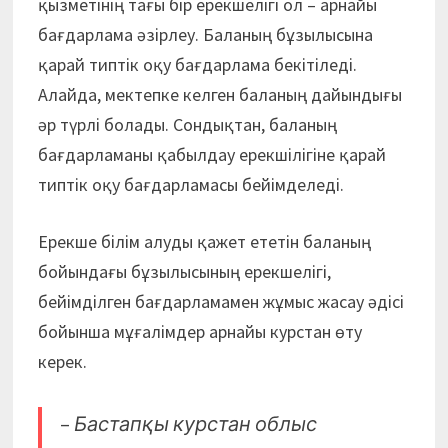
қызметінің тағы бір ерекшелігі ол – арнайы
бағдарлама әзірлеу. Баланың бұзылысына
қарай типтік оқу бағдарлама бекітіледі.
Алайда, мектепке келген баланың дайындығы
әр түрлі болады. Сондықтан, баланың
бағдарламаны қабылдау ерекшілігіне қарай
типтік оқу бағдарламасы бейімделеді.
Ерекше білім алуды қажет ететін баланың
бойындағы бұзылысының ерекшелігі,
бейімділген бағдарламамен жұмыс жасау әдісі
бойынша мұғалімдер арнайы курстан өту
керек.
–
Бастапқы курстан облыс