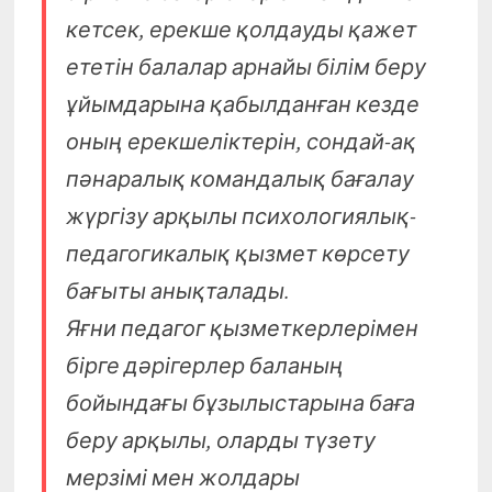
кетсек, ерекше қолдауды қажет
ететін балалар арнайы білім беру
ұйым­дарына қабылданған кезде
оның ерек­шеліктерін, сондай-ақ
пәнаралық командалық бағалау
жүргізу арқылы психологиялық-
педагогикалық қызмет көрсету
бағыты анықталады.
Яғни педагог қызметкерлерімен
бірге дәрігерлер баланың
бойындағы бұзылыстарына баға
беру арқылы, оларды түзету
мерзімі мен жолдары