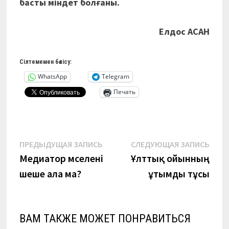
басты міндет болғаны.
Елдос АСАН
Сілтемемен бөлісу:
WhatsApp
Telegram
Печать
Навигация
Предыдущая
Сле
ПРЕДЫДУЩАЯ ЗАПИСЬ
СЛЕДУЮЩАЯ ЗАПИСЬ
запись:
запи
Медиатор мәселені
Ұлттық ойынның
по
шеше ала ма?
ұтымды тұсы
записям
ВАМ ТАКЖЕ МОЖЕТ ПОНРАВИТЬСЯ