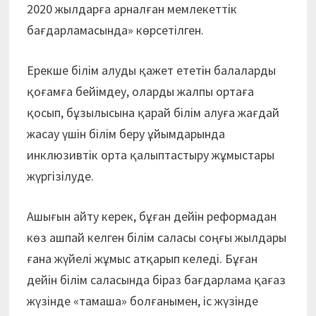
2020 жылдарға арналған мемлекеттік
бағдарламасында» көрсетілген.
Ерекше білім алуды қажет ететін балаларды
қоғамға бейімдеу, оларды жалпы ортаға
қосып, бұзылысына қарай білім алуға жағдай
жасау үшін білім беру ұйымдарында
инклюзивтік орта қалыптастыру жұмыстары
жүргізілуде.
Ашығын айту керек, бұған дейін реформадан
көз ашпай келген білім саласы соңғы жылдары
ғана жүйелі жұмыс атқарып келеді. Бұған
дейін білім саласында біраз бағдарлама қағаз
жүзінде «тамаша» болғанымен, іс жүзінде