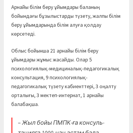
Арнайы білім беру ұйымдары баланың
бойындағы бұзылыстарды түзету, жалпы білім
беру ұйымдарында білім алуға қолдау
көрсетеді.
Облыс бойынша 21 арнайы білім беру
ұйымдары жұмыс жасайды. Олар 5
психологиялық-медициналық-педагогикалық
консультация, 9 психологиялық-
педагогикалық түзету кабиенттері, 3 оңалту
орталығы, 3 мектеп-интернат, 1 арнайы
балабақша.
–
Жыл бойы ПМПК-ға консуль­
тацияға 1000-нан астам бала