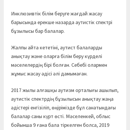
Инклюзивтік білім беруге жағдай жасау
барысында ерекше назарда аутистік спектрі
бұзылысы бар балалар.
Жалпы айта кететіні, аутист бала­ларды
анықтау және оларға білім беру күрделі
мәселелердің бірі болған. Се­бебі олармен
жұмыс жасау әдісі әлі дамымаған.
2017 жылы алғашқы аутизм орталығы ашылып,
аутистік спектрдің бұзылысын анықтау жаңа
әдістері енгізіліп, өңірімізде бұл санатындағы
балалар саны күрт өсті. Мәселенкей, облыс
бойынша 9 ғана бала тіркелген болса, 2019