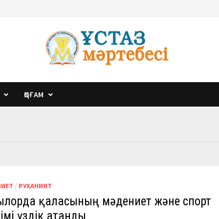
ҚОҒАМ
НИЕТ
/
РУХАНИЯТ
зылорда қаласының мәдениет және спорт
імі үздік атанды