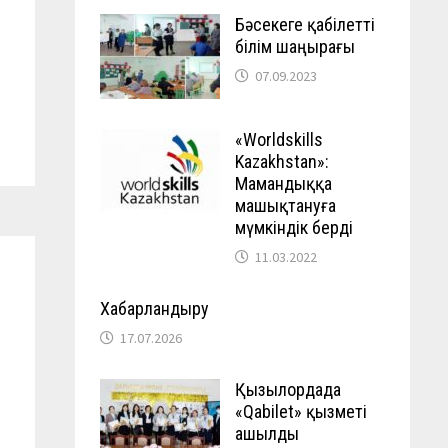
Бәсекеге қабілетті
білім шаңырағы
07.09.2023
«Worldskills
Kazakhstan»:
Мамандыққа
машықтануға
мүмкіндік берді
11.03.2022
Хабарландыру
17.07.2026
Қызылордада
«Qabilet» қызметі
ашылды