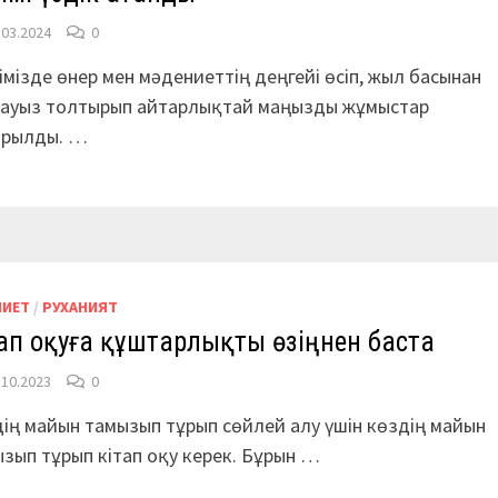
.03.2024
0
імізде өнер мен мәдениеттің деңгейі өсіп, жыл басынан
і ауыз толтырып айтарлықтай маңызды жұмыстар
арылды. …
НИЕТ
/
РУХАНИЯТ
ап оқуға құштарлықты өзіңнен баста
.10.2023
0
ің майын тамызып тұрып сөйлей алу үшін көздің майын
зып тұрып кітап оқу керек. Бұрын …