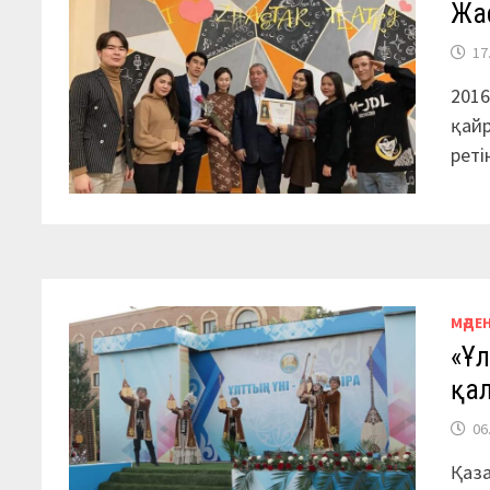
Жас
17
2016
қайр
реті
МӘДЕ
«Ұл
қал
06
Қаза