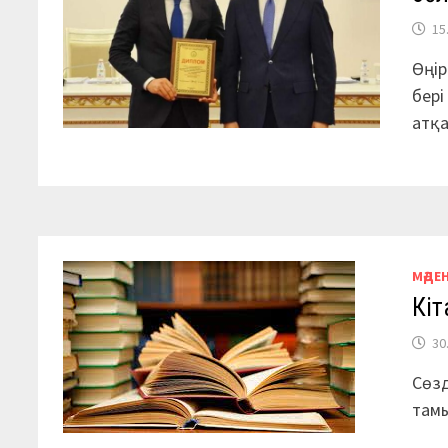
15
Өңір
бер
атқ
МӘДЕ
Кіт
30
Сөзд
тамы