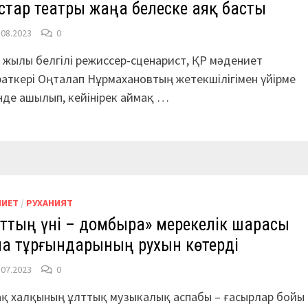
тар театры жаңа белеске аяқ басты
.08.2023
0
 жылы белгілі режиссер-сценарист, ҚР мәдениет
аткері Оңталап Нұрмахановтың жетекшілігімен үйірме
нде ашылып, кейінірек аймақ …
НИЕТ
/
РУХАНИЯТ
ттың үні – домбыра» мерекелік шарасы
а тұрғындарының рухын көтерді
.07.2023
0
қ халқының ұлттық музыкалық аспабы – ғасырлар бойы