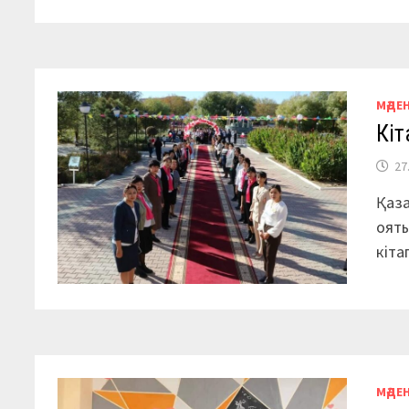
МӘДЕ
Кіт
27
Қаза
ояты
кіта
МӘДЕ