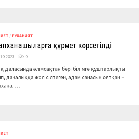
НИЕТ
/
РУХАНИЯТ
апханашыларға құрмет көрсетілді
.10.2023
0
қ даласында әлімсақтан бері білімге құштарлықты
п, даналыққа жол сілтеген, адам санасын оятқан –
пхана. …
НИЕТ