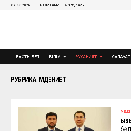
Перейти
07.08.2026
Байланыс
Біз туралы
к
содержимому
БАСТЫ БЕТ
БІЛІМ
РУХАНИЯТ
САЛАУАТ
РУБРИКА:
МӘДЕНИЕТ
МӘДЕ
Қы
бөл