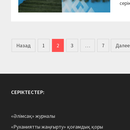
сері
Пагинация
Назад
1
2
3
…
7
Далее
записей
СЕРІКТЕСТЕР:
«Әлімсақ» журналы
«Руханиятты жаңғырту» қоғамдық қоры