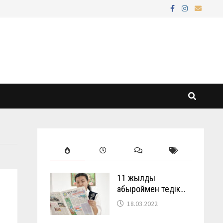
11 жылды
абыроймен өтедік…
18.03.2022