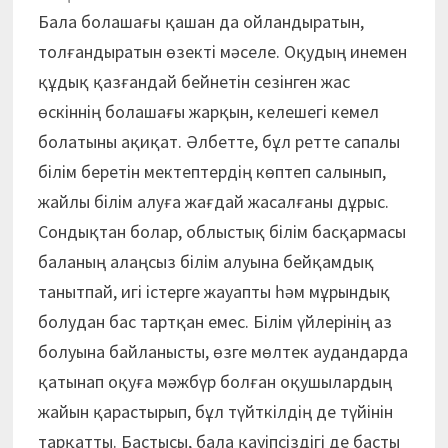
Бала болашағы қашан да ойландыратын,
толғандыратын өзекті мәселе. Оқудың инемен
құдық қазғандай бейнетін сезінген жас
өскіннің болашағы жарқын, келешегі кемел
болатыны ақиқат. Әлбетте, бұл ретте сапалы
білім беретін мектептердің көптеп салынып,
жайлы білім алуға жағдай жасалғаны дұрыс.
Сондықтан болар, облыстық білім басқармасы
баланың алаңсыз білім алуына бейқамдық
танытпай, игі істерге жауапты һәм мұрындық
болудан бас тартқан емес. Білім үйлерінің аз
болуына байланысты, өзге мөлтек аудандарда
қатынап оқуға мәжбүр болған оқушылардың
жайын қарастырып, бұл түйт­кілдің де түйінін
тарқатты. Бастысы, бала қауіпсіздігі де басты