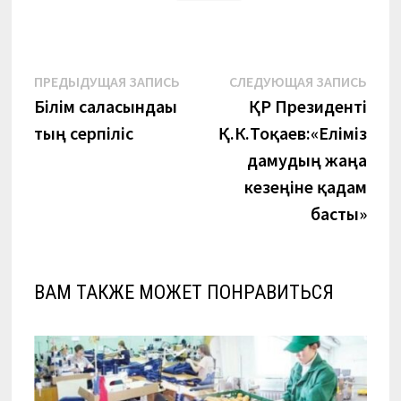
Навигация
Предыдущая
Сле
ПРЕДЫДУЩАЯ ЗАПИСЬ
СЛЕДУЮЩАЯ ЗАПИСЬ
запись:
запи
Білім саласындағы
ҚР Президенті
по
тың серпіліс
Қ.К.Тоқаев:«Еліміз
записям
дамудың жаңа
кезеңіне қадам
басты»
ВАМ ТАКЖЕ МОЖЕТ ПОНРАВИТЬСЯ