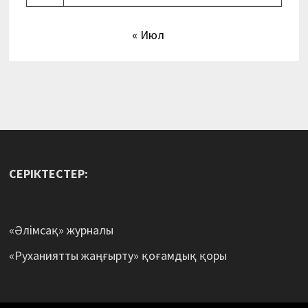
« Июл
СЕРІКТЕСТЕР:
«Әлімсақ» журналы
«Руханиятты жаңғырту» қоғамдық қоры