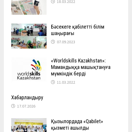
18.03.2022
Бәсекеге қабілетті білім
шаңырағы
07.09.2023
«Worldskills Kazakhstan»:
Мамандыққа машықтануға
мүмкіндік берді
11.03.2022
Хабарландыру
17.07.2026
Қызылордада «Qabilet»
қызметі ашылды