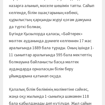
назарға алынып, мәселе шешімін тапты. Сайып
келгенде, білім ошақтарының көбеюі,
құрылыстың қарқынды жүруі қоғам дамуына
да түрткі болмақ.
Бүгінде Қызылорда қаласы, «Бәйтерек»
мөлтек ауданында дүниеге келгеннен 17 жас
аралығында 1889 бала тұрады. Оның ішінде 1-
11 сыныптар аралығында 595 бала мектептің
болмауына байланысты басқа мөлтек
аудандарда орналасқан білім беру
ұйымдарына қатынап оқуда.
Қалалық білім бөлімінің мәліметіне сәйкес,
жаңа оқу жылында 1-сыныпқа шамамен 118
бала қабылданады деп күтілуде. Жыл сайын