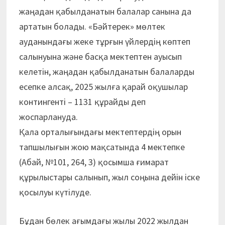
жаңадан қабылданатын балалар санына да
артатын болады. «Бәйтерек» мөлтек
ауданындағы жеке тұрғын үйлердің көптеп
салынуына және басқа мектептен ауысып
келетін, жаңадан қабылданатын балаларды
есепке алсақ, 2025 жылға қарай оқушылар
контингенті – 1131 құрайды деп
жоспарлануда.
Қала орталығындағы мектептердің орын
тапшылығын жою мақсатында 4 мектепке
(Абай, №101, 264, 3) қосымша ғимарат
құрылыстары салынып, жыл соңына дейін іске
қосылуы күтілуде.
Бұдан бөлек ағымдағы жылы 2022 жылдан