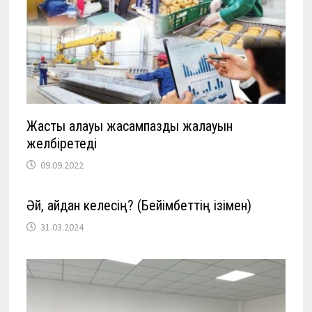
Жастық алауы жасампаздық жалауын
желбіретеді
09.09.2022
Әй, қайдан келесің? (Бейімбеттің ізімен)
31.03.2024