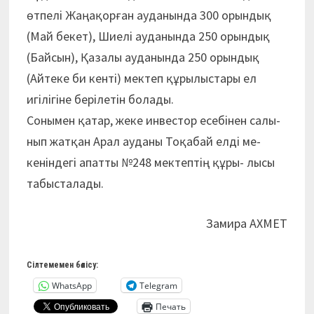
өтпелі Жаңақорған ауданында 300 орындық
(Май бекет), Шиелі ауданында 250 орындық
(Байсын), Қазалы ауданында 250 орындық
(Айтеке би кенті) мектеп құ­ры­лыстары ел
игілігіне берілетін болады.
Со­ны­мен қатар, жеке ин­вес­тор есебінен салы­
нып жатқан Арал ауда­ны Тоқабай елді ме­­
кенін­дегі апатты №248 мек­тептің құ­ры­- лысы
та­бысталады.
Замира АХМЕТ
Сілтемемен бөлісу:
WhatsApp
Telegram
Печать