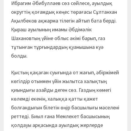
Ибрагим Әбибуллаев сөз сөйлесе, ауылдық
округтің қоғамдық кеңес төрағасы Сұлтанхан
Ақылбеков ақжарма тілегін айтып бата берді.
Қыраш ауылының имамы Әбдімәлік
Шахановтың үйіне облыс әкімі барып, газ
тұтынған тұрғындардың қуанышына куә
болды.
Қыстың қақаған суығында от жағып, әбіржімей
көгілдір отынмен үйін жылытса халықтың
қиындығы азайды деген сөз. Газдың көмегі
көлемді екенін, халыққа қатты қажет
болғандығын білетін өңір басшылығы мәселені
реттеді. Биыл ғана Мемлекет басшысының
қолдауы арқасында ауылдық жерлерде