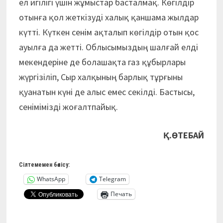
ел игілігі үшін жұмыс­тар басталмақ. Көгілдір
отынға қол жеткізуді халық қаншама жылдар
күтті. Күткен сенім ақталып көгілдір отын қос
ауылға да жетті. Облысымыздың шалғай елді
мекендеріне де болашақта газ құбырлары
жүргізіліп, Сыр халқының барлық тұрғыны
қуанатын күні де алыс емес секілді. Бастысы,
сенімімізді жоғалтпайық.
Қ.ӨТЕБАЙ
Сілтемемен бөлісу:
WhatsApp
Telegram
Печать