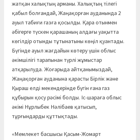
жатқан халықтың арманы. Халықтың тілегі
қабыл болғандай, Жаңақорған ауданында 2
ауыл табиғи газға қосылды. Қара отынмен
әбігерге түскен қарашаның алдағы уақытта
көгілдір отынды тұтынатыны көңіл қуантады.
Бүгінде ауыл жағдайын көтеру үшін облыс
әкімшілігі тарапынан түрлі жұмыстар
атқарылуда. Жоғарыда айтқанымыздай,
Жаңақорған ауданына қарасты Бірлік және
Қыраш елді мекендерінде бүгін ғана газ
құбырын қосу рәсімі болды. Іс-шараға облыс
әкімі Нұрлыбек Нәлібаев қатысып,
тұрғындарды құттықтады.
«Мемлекет басшысы Қасым-Жомарт