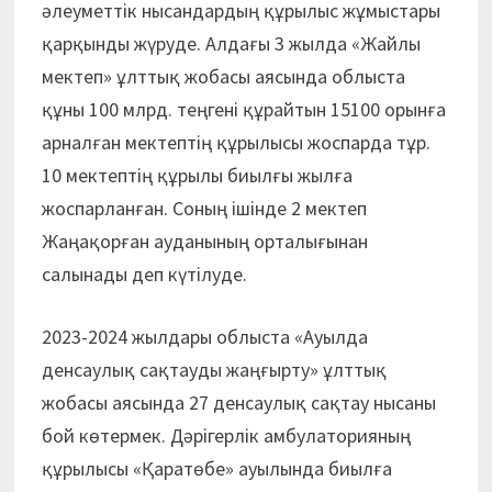
әлеуметтік нысандардың құрылыс жұмыстары
қарқынды жүруде. Алдағы 3 жылда «Жайлы
мектеп» ұлттық жобасы аясында облыста
құны 100 млрд. теңгені құрайтын 15100 орынға
арналған мектептің құрылысы жоспарда тұр.
10 мектептің құрылы биылғы жылға
жоспарланған. Соның ішінде 2 мектеп
Жаңақорған ауданының орталығынан
салынады деп күтілуде.
2023-2024 жылдары облыста «Ауылда
денсаулық сақ­тау­ды жаңғырту» ұлттық
жобасы аясында 27 денсаулық сақтау нысаны
бой көтермек. Дәрігерлік амбулаторияның
құрылысы «Қаратөбе» ауылында биылға