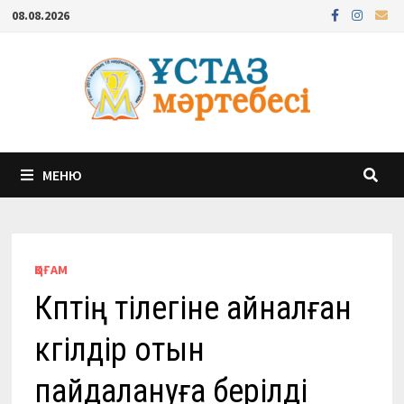
Перейти
08.08.2026
к
содержимому
МЕНЮ
ҚОҒАМ
Көптің тілегіне айналған
көгілдір отын
пайдалануға берілді