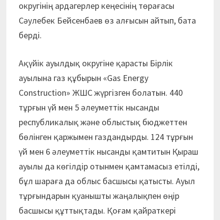
округінің ардагерлер кеңесінің төрағасы
Сәулебек Бейсенбаев өз алғысын айтып, бата
берді.
Ақүйік ауылдық округіне қарасты Бірлік
ауылына газ құбырын «Gas Energy
Construction» ЖШС жүргізген болатын. 440
тұрғын үй мен 5 әлеуметтік нысанды
республикалық және облыстық бюджеттен
бөлінген қаржымен газдандырды. 124 тұрғын
үй мен 6 әлеуметтік нысанды қамтитын Қыраш
ауылы да көгілдір отынмен қамтамасыз етілді,
бұл шараға да облыс басшысы қатысты. Ауыл
тұрғындарын қуанышты жаңалықпен өңір
басшысы құттықтады. Қоғам қайраткері