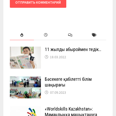
11 жылды абыроймен өтедік…
18.03.2022
Бәсекеге қабілетті білім
шаңырағы
07.09.2023
«Worldskills Kazakhstan»:
Мамандыққа машықтануға