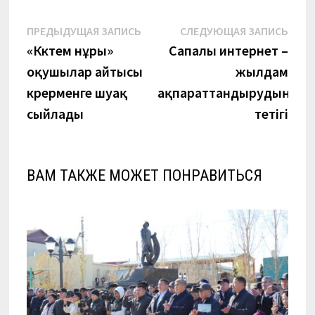
Навигация
Предыдущая
Сле
ПРЕДЫДУЩАЯ ЗАПИСЬ
СЛЕДУЮЩАЯ ЗАПИСЬ
запись:
запи
«Көктем нұры»
Сапалы интернет –
по
оқушылар айтысы
жылдам
записям
көрерменге шуақ
ақпараттандырудың
сыйлады
тетігі
ВАМ ТАКЖЕ МОЖЕТ ПОНРАВИТЬСЯ