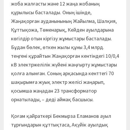
жоба жалғасты және 12 жаңа жобаның
құрылысы басталады. Оның ішінде,
Жаңақорған ауданынының Жайылма, Шалқия,
Құттықожа, Төменарық, Кейден ауылдарына
көгілдір отын кіргізу жұмыстары басталады.
Бұдан бөлек, өткен жылы құны 3,4 млрд.
теңгені құрайтын Жаңақорған кентіндегі 10/0,4
кВ электржелілік жүйені жаңғырту жұмыс­тары
қолға алынған. Соның арқасында кенттегі 70
шақырымға жуық электр желісі жаңарып,
қосымша жаңадан 23 трансформатор
орнатылады, – деді аймақ басшысы.
Қоғам қайраткері Бекмырза Еламанов ауыл
тұрғындарын құттықтаса, Ақүйік ауылдық