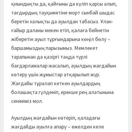
қиындықты да, қайғыны да күліп қарсы алып,
тағдырдың тауқыметіне морт сынбай шыдас
беретін халықты да ауылдан табасыз. Ұлан-
ғайыр даланы мекен етіп, қалаға бейнетін
жіберетін ауыл тұрғындарына көңіл бөлу –
баршамыздың парызымыз. Мемлекет
тарапынан да қазіргі таңда түрлі
бағдарламалар жасалып, ауылдың жағдайын
көтеру үшін жұмыстар атқарылып жүр.
Жағдайы тұралап кеткен ауылдардың
болашақта гүлденіп, ерекше рең алатынына
сеніміміз мол.
Ауылдың жағдайын көтеріп, қаладағы
жағдайды ауылға апару – ежелден келе