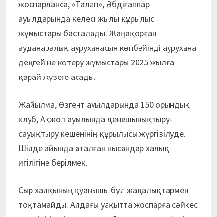
жоспарланса, «Талап», Әбдіғаппар
ауылдарында келесі жылы құрылыс
жұмыстары басталады. Жаңақорған
ауданаралық ауруханасын көпбейінді аурухана
деңгейіне көтеру жұмыстары 2025 жылға
қарай жүзеге асады.
Жайылма, Өзгент ауылдарында 150 орындық
клуб, Ақжол ауылында денешынықтыру-
сауықтыру кешенінің құрылысы жүргізілуде.
Шілде айында аталған нысандар халық
игілігіне берілмек.
Сыр халқының қуанышы бұл жаңалықтармен
тоқтамайды. Алдағы уақытта жоспарға сәйкес