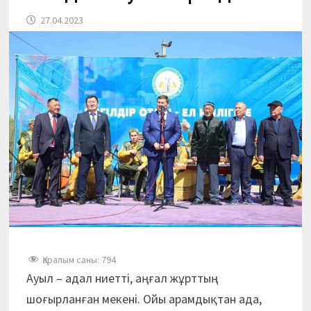
27.04.2023
Қаралым саны:
794
Ауыл – адал ниетті, аңғал жұрттың
шоғырланған мекені. Ойы арамдықтан ада,