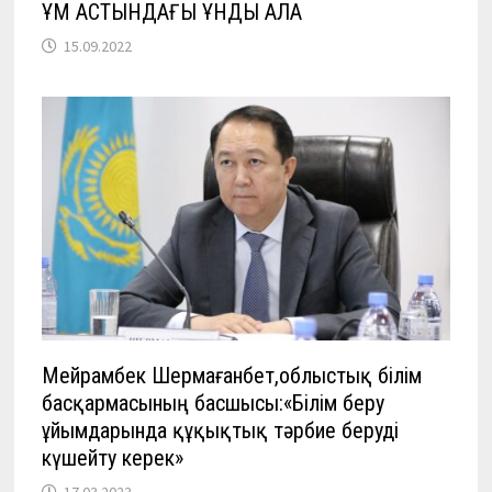
ҚҰМ АСТЫНДАҒЫ ҚҰНДЫ ҚАЛА
15.09.2022
Мейрамбек Шермағанбет,облыстық білім
басқармасының басшысы:«Білім беру
ұйымдарында құқықтық тәрбие беруді
күшейту керек»
17.03.2023