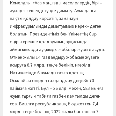
Кемелұлы: «Аса маңызды мәселелердің бірі –
ауылды кешенді түрде дамыту. Ауылдарға
нақты қолдау көрсетіп, заманауи
инфрақұрылымды дамытуымыз керек» деген
болатын. Президентіміз бен Үкіметтің Сыр
өңірін ерекше қолдауының арқасында
аймағымызда ауқымды жобалар жүзеге асуда.
Өткен жылы 14 газдандыру жобасын жүзеге
асыруға 8,7 млрд. теңге бөлініп, игерілді.
Нәтижесінде 6 ауылды газға қостық.
Осылайша өңірдің газдандыру деңгейі 70
пайызға жетті. Бұл – 26 елді мекен, 583 мыңға
жуық тұрғын табиғи газбен қамтылды деген
сөз. Биылға республикалық бюджеттен 7,4
млрд. теңге бөлініп, 2022 жылы басталған 7