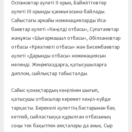
Оспановтар әулеті ІІ орын, Байжігітовтер
әулеті ІІІ орынды қанжығасына байлады.
Сайыстағы арнайы номинацияларды Иса­
баевтар әулеті «Көңілді отбасы», Супатаевтар
жанұясы «Шығармашыл отбасы», Әбілхановтар
отбасы «Креативті отбасы» жән Бисембаевтар
әулеті «Дарынды отбасы» номинациясын
иеленді. Жеңімпаздарға, қатысушыларға
диплом, сыйлықтар табысталды.
Сайыс қонақтардың көңілінен шығып,
қатысушы отбасылар керемет көңіл-күйде
тарқасты. Берекелі әулеттің бастарынан бақ
кетпей, сыйластыққа құрылған отбасының
соңы тек бақытпен аяқталары да анық. Сыр