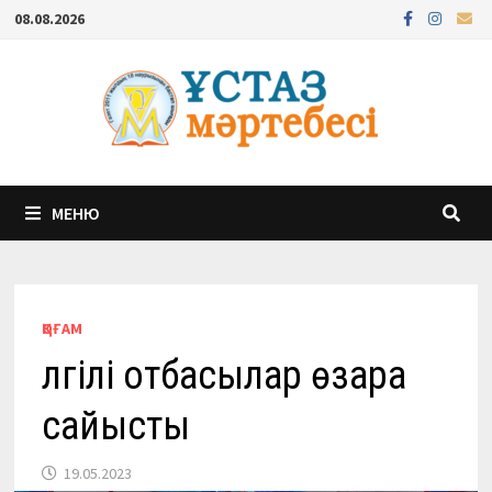
Перейти
08.08.2026
к
содержимому
МЕНЮ
ҚОҒАМ
Үлгілі отбасылар өзара
сайысты
19.05.2023