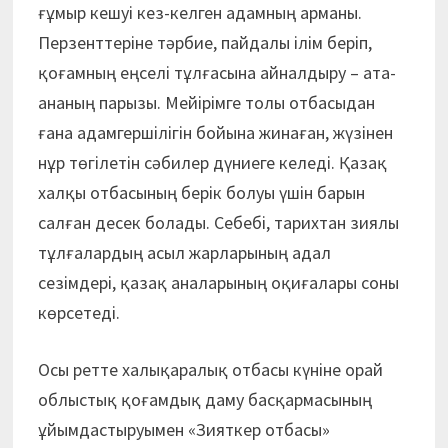
ғұмыр кешуі кез-келген адамның арманы.
Перзенттеріне тәрбие, пайдалы ілім беріп,
қоғамның еңселі тұлғасына айналдыру – ата-
ананың парызы. Мейірімге толы отбасыдан
ғана адамгершілігін бойына жинаған, жүзінен
нұр төгілетін сәбилер дүниеге келеді. Қазақ
халқы отбасының берік болуы үшін барын
салған десек болады. Себебі, тарихтан зия­лы
тұлғалардың асыл жарларының адал
сезімдері, қазақ аналарының оқиғалары соны
көрсетеді.
Осы ретте халықаралық отбасы күніне орай
облыстық қоғамдық даму басқармасының
ұйымдастыруымен «Зияткер отбасы»