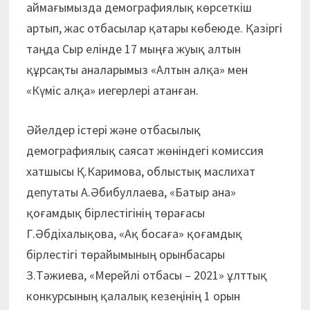
аймағымызда демографиялық көрсеткіш
артып, жас отбасылар қатары көбеюде. Қазіргі
таңда Сыр елінде 17 мыңға жуық алтын
құрсақты аналарымыз «Алтын алқа» мен
«Күміс алқа» иегерлері атанған.
Әйелдер істері және отбасылық
демографиялық саясат жөніндегі комиссия
хатшысы Қ.Каримова, облыстық маслихат
депутаты А.Әбибуллаева, «Батыр ана»
қоғамдық бірлестігінің төрағасы
Г.Әбдіхалықова, «Ақ босаға» қоғамдық
бірлестігі төрайымының орынбасары
З.Тәжиева, «Мерейлі отбасы – 2021» ұлттық
конкурсының қалалық кезеңінің 1 орын