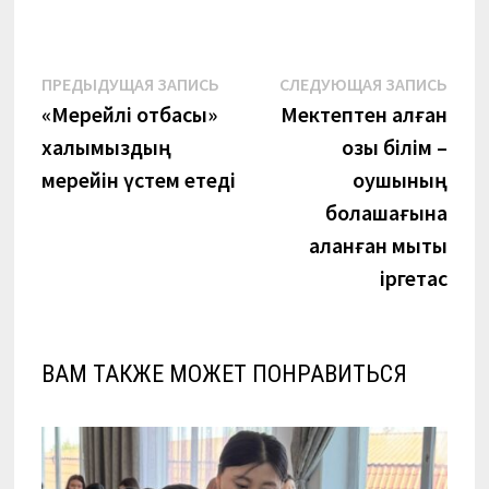
Навигация
Предыдущая
Сле
ПРЕДЫДУЩАЯ ЗАПИСЬ
СЛЕДУЮЩАЯ ЗАПИСЬ
запись:
запи
«Мерейлі отбасы»
Мектептен алған
по
халқымыздың
озық білім –
записям
мерейін үстем етеді
оқушының
болашағына
қаланған мықты
іргетас
ВАМ ТАКЖЕ МОЖЕТ ПОНРАВИТЬСЯ