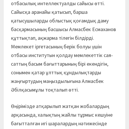
отбасылық интеллектуалды сайысы өтті.
Сайысқа аранайы қатысып, барша
қатысушыларды облыстық қоғамдық даму
басқармасының басшысы Алмасбек Есмаханов
құттықтап, ақжарма тілегін білдірді.
Мемлекет іргетасының берік болуы үшін
отбасы институтын қолдау мемлекеттік сая­
саттың басым бағыттарының бірі екендігін,
сонымен қатар ұлттық құндылықтарды
жаңғыртудың маңыздылығына Алмасбек
Әбілқасымұлы тоқталып өтті.
Өңірімізде атқарылып жатқан жобалардың
арқасында, халықтың жайлы тұрмыс кешуіне
бағытталған игі шаралардың нәтижесінде