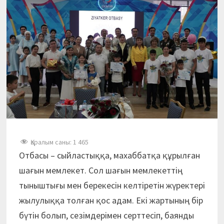
Қаралым саны:
1 465
Отбасы – сыйластыққа, махаббатқа құрылған
шағын мемлекет. Сол шағын мемлекеттің
тыныштығы мен берекесін келтіретін жүректері
жылулыққа толған қос адам. Екі жартының бір
бүтін болып, сезімдерімен серттесіп, баянды