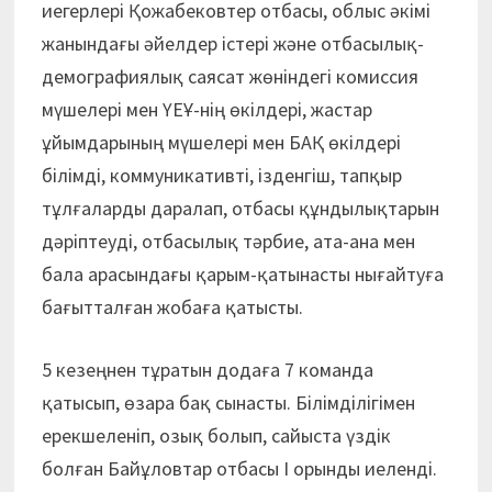
иегерлері Қожабековтер отбасы, облыс әкімі
жанындағы әйелдер істері және отбасылық-
демографиялық саясат жөніндегі комиссия
мүшелері мен ҮЕҰ-нің өкілдері, жастар
ұйымдарының мүшелері мен БАҚ өкілдері
білімді, коммуникативті, ізденгіш, тапқыр
тұлғаларды даралап, отбасы құндылықтарын
дәріптеуді, отбасылық тәрбие, ата-ана мен
бала арасындағы қарым-қатынасты нығайтуға
бағытталған жобаға қатысты.
5 кезеңнен тұратын додаға 7 команда
қатысып, өзара бақ сынасты. Білімділігімен
ерекшеленіп, озық болып, сайыста үздік
болған Байұловтар отбасы І орынды иеленді.