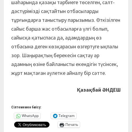
шаһарында қазақы тәрбиеге төселген, салт-
дәстүрімізді сақтайтын отбасыларды
тұрғындарға таныстыру парызымыз. Өткізілген
сайыс барша жас отбасыларға үлгі болып,
сайысқа қатыспаса да, адамдардың өз
отбасына деген көзқарасын өзгертуге ықпалы
зор. Шаңырақтың берекесін сақтау әр
адамның өзіне байланысты екендігін түсінсек,
жұрт мақтаған әулетке айналу бір сәтте.
Қазақбай ӘНДЕШ
Сілтемемен бөлісу:
WhatsApp
Telegram
Печать