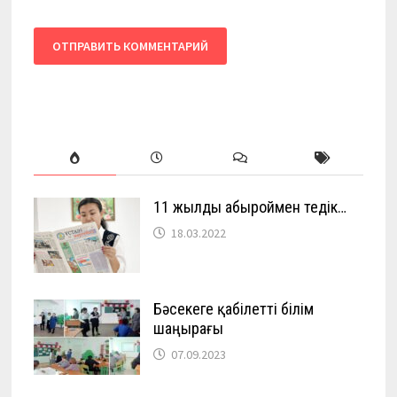
11 жылды абыроймен өтедік…
18.03.2022
Бәсекеге қабілетті білім
шаңырағы
07.09.2023