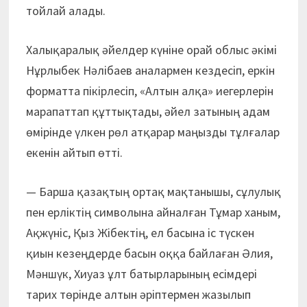
тойлай алады.
Халықаралық әйелдер күніне орай облыс әкімі
Нұрлыбек Нәлібаев аналармен кездесіп, еркін
форматта пікірлесіп, «Алтын алқа» иегерлерін
марапаттап құт­тықтады, әйел затының адам
өмірінде үлкен рөл атқарар маңыз­ды тұлғалар
екенін айтып өтті.
— Барша қазақтың ортақ мақтанышы, сұлулық
пен ерліктің символына айналған Тұмар ханым,
Ақжүніс, Қыз Жібектің, ел басына іс түскен
қиын кезеңдерде басын оққа байлаған Әлия,
Мәншүк, Хиуаз ұлт батырларының есімдері
тарих төрінде алтын әріптермен жазылып