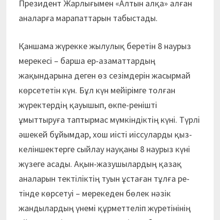
Президент Жар­лығымен «Алтын алқа» алған
аналарға марапаттарын табыстады.
Қаншама жүрекке жылулық беретін 8 наурыз
мерекесі – барша ер-азаматтардың
жақындарына деген өз сезімдерін жасырмай
көрсететін күн. Бұл күн мейірімге толған
жүректердің қауышып, өкпе-ренішті
ұмыттыруға таптырмас мүмкіндіктің күні. Түрлі
әшекей бұйымдар, хош иісті иіссуларды қыз-
келіншектерге сыйлау науқаны 8 наурыз күні
жүзеге асады. Ақын-жазу­шы­лардың қазақ
аналарын тек­тілік­тің туын ұстаған тұлға ре­
тінде көрсетуі – мерекеден бөлек нәзік
жандылардың үне­мі құрметтеліп жүретінінің