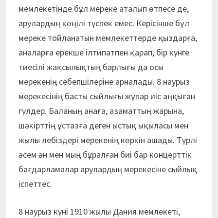
мемлекетінде бұл мереке аталып өтпесе де,
арулардың көңілі түспек емес. Керісінше бұл
мереке тойланатын мемлекеттерде қыздарға,
аналарға ерекше ілтипатпен қарап, бір күнге
тиесілі жақсылықтың барлығы да осы
мерекенің себепшілеріне арналады. 8 наурыз
мерекесінің басты сыйлығы жұпар иіс аңқыған
гүлдер. Баланың анаға, азаматтың жарына,
шәкірттің ұстазға деген ыстық ықыласы мен
жылы лебіздері мерекенің көркін ашады. Түрлі
әсем ән мен мың бұралған биі бар концерттік
бағдарламалар арулардың мерекесіне сыйлық
іспеттес.
8 наурыз күні 1910 жылы Дания мемлекеті,