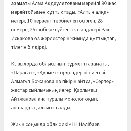
азаматы Алма Ақдәулетованы мерейлі 90 жас
мерейтойымен құттықтады. «Алтын алқа»
иегері, 10 перзент тәрбиелеп өсірген, 28
немере, 26 шөбере сүйген тыл ардагері Раш
Искакова өз жерлестерін жиында құттықтап,
тілегін білдірді.
Қызылорда облысының құрметті азаматы,
«Парасат», «Құрмет» ордендерінің иегері
Алмагүл Божанова өз пікірін айтса, «Серпер»
жастар сыйлығының иегері Қарлығаш
Айтжанова ана туралы монолог оқып,
аналардың алғысын алды.
Жиын соңында облыс әкімі Н.Нәлібаев