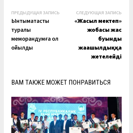
Навигация
Предыдущая
Сле
ПРЕДЫДУЩАЯ ЗАПИСЬ
СЛЕДУЮЩАЯ ЗАПИСЬ
запись:
запи
Ынтымақтастық
«Жасыл мектеп»
по
туралы
жобасы жас
записям
меморандумға қол
буынды
қойылды
жаңашылдыққа
жетелейді
ВАМ ТАКЖЕ МОЖЕТ ПОНРАВИТЬСЯ