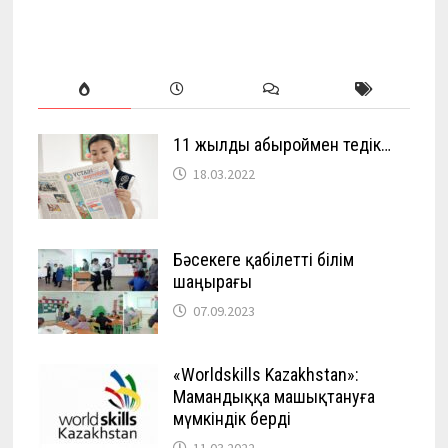
11 жылды абыроймен өтедік…
18.03.2022
Бәсекеге қабілетті білім
шаңырағы
07.09.2023
«Worldskills Kazakhstan»:
Мамандыққа машықтануға
мүмкіндік берді
11.03.2022