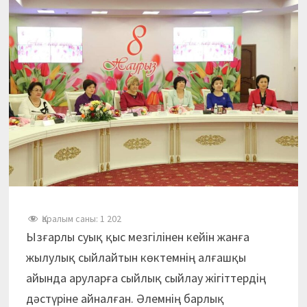
Қаралым саны:
1 202
Ызғарлы суық қыс мезгілінен кейін жанға
жылулық сыйлайтын көктемнің алғашқы
айында аруларға сыйлық сыйлау жігіттердің
дәстүріне айналған. Әлемнің барлық