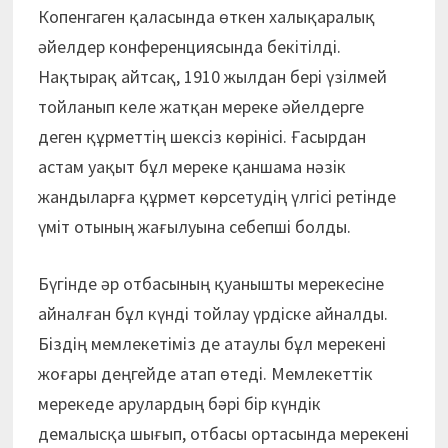
Копенгаген қаласында өткен халықаралық
әйелдер конференциясында бекітілді.
Нақтырақ айтсақ, 1910 жылдан бері үзілмей
тойланып келе жатқан мереке әйелдерге
деген құрметтің шексіз көрінісі. Ғасырдан
астам уақыт бұл мереке қаншама нәзік
жандыларға құрмет көрсетудің үлгісі ретінде
үміт отының жағылуына себепші болды.
Бүгінде әр отбасының қуанышты мерекесіне
айналған бұл күнді тойлау үрдіске айналды.
Біздің мемлекетіміз де атаулы бұл мерекені
жоғары деңгейде атап өтеді. Мемлекеттік
мерекеде арулардың бәрі бір күндік
демалысқа шығып, отбасы ортасында мерекені