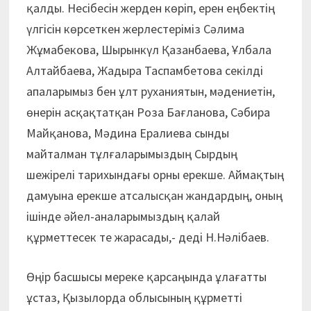
қалды. Несібесін жерден көріп, ерен еңбектің
үлгісін көрсеткен жерлестеріміз Сәлима
Жұмабекова, Шырынкүл Қазанбаева, Ұлбала
Алтайбаева, Жадыра Таспамбетова секілді
апаларымыз бен ұлт руханиятын, мәдениетін,
өнерін асқақтатқан Роза Бағланова, Сәбира
Майқанова, Мәдина Ералиева сынды
майталман тұлғаларымыздың Сырдың
шежірелі тарихындағы орны ерекше. Аймақтың
дамуына ерекше атсалысқан жандардың, оның
ішінде әйел-аналарымыздың қалай
құрметтесек те жарасады,- деді Н.Нәлібаев.
Өңір басшысы мереке қар­саңында ұлағатты
ұстаз, Қызылорда облысының құрметті