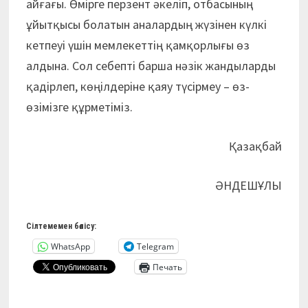
айға­ғы. Өмірге перзент әкеліп, отба­сының
ұйытқысы болатын ана­лардың жүзінен күлкі
кетпеуі үшін мемлекеттің қамқорлығы өз
алдына. Сол себепті барша нәзік жандыларды
қадірлеп, көңіл­деріне қаяу түсірмеу – өз-
өзімізге құрметіміз.
Қазақбай
ӘНДЕШҰЛЫ
Сілтемемен бөлісу:
WhatsApp
Telegram
Печать