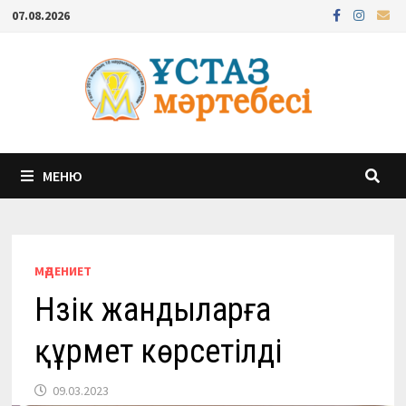
Перейти
07.08.2026
к
содержимому
МЕНЮ
МӘДЕНИЕТ
Нәзік жандыларға
құрмет көрсетілді
09.03.2023