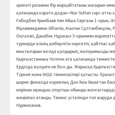
әрекеті расымен бір марқайтатыны жасырын еме
қаласында каратэ-додан «Nur-Sultan cup» атты 
Ғабидбен Урынбаев пен Айша Серғазы 1-орын, Әс
Мұхаммедамин Әбзели, Асылан Сұлтанбекұлы, Р
Оңталап, Данабек Нұрасыл 3-орынмен марапатта
турнирде өзінің шеберлігін көрсетіп, қайтпас 
мықтыларын жолда қалдырып, жалауымызды жеңі
Қырғызстанның Чолпон ата қаласында теннистен
Ерділдә жүлдеге ие бол-ды. Жарысқа Қырғызстан,
Түркия және АҚШ теннисшілері қатысты. Ерасыл
ширек финалда кореялық Дон Хюн Хвангтан басы
жерінен ирандық спортшы ойынды жалғастыруда
жеңімпаз атанды. Теннис үстелінде топ жаруда
Нұрмаханов.