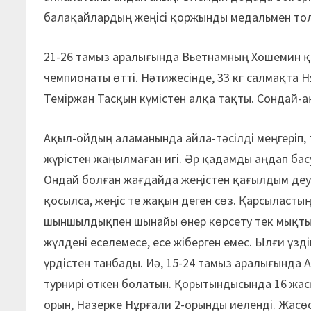
балақайлардың жеңісі қоржынды медальмен то
21-26 тамыз аралығында Вьетнамның Хошемин 
чемпионаты өтті. Нәтижесінде, 33 кг салмақта 
Теміржан Тасқын күмістен алқа тақты. Сондай-ақ
Ақыл-ойдың аламанында айла-тәсілді меңгеріп, 
жүрістен жаңылмаған игі. Әр қадамды аңдап бас
Ондай болған жағдайда жеңістен қағылдым деуг
қосылса, жеңіс те жақын деген сөз. Қарсыластың
шыншылдықпен шынайы өнер көрсету тек мықтыл
жүлдені еселемесе, есе жіберген емес. Ылғи ү
үрдістен танбады. Иә, 15-24 тамыз аралығында
турнирі өткен болатын. Қорытындысында 16 жасқ
орын, Назерке Нұрғали 2-орынды иеленді. Жасө