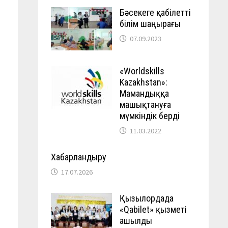
Бәсекеге қабілетті
білім шаңырағы
07.09.2023
«Worldskills
Kazakhstan»:
Мамандыққа
машықтануға
мүмкіндік берді
11.03.2022
Хабарландыру
17.07.2026
Қызылордада
«Qabilet» қызметі
ашылды