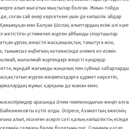
ын жерге алып жығатын мықтылар болған. Жиын-тойда
де, соған сай өнер көрсеткені үшін де көпшілік айдар
 Қажымұқан мен Балуан Шолақ алыптардың есімі әлі күнг
ел жетістігін үстемелеп жүрген айбынды спортшылар
жатқан ұрпақ жеңісте жасқаншақтық танытуға жоқ.
тынымсыз еңбегінің нәтижесінде әлемге ел есімін
ылмай, жығылмай жүргендері жеңісті күндерді
етте, мұндай жағымды жаңалық пен сүйінші хабарлард
 асқақтатып жүрген жеңімпаздарға құрмет көрсетіп,
армалардың жұмыс қарқыны да жаман емес.
жасөспірімдер арасында Әлем чемпиондығын жеңіп алға
айкөжековты күтіп алды. Әсіресе, Азаматтың әжесінің
на алып, иіскеген әсерлі сәті қалың көпшіліктің есінде
 сезімнің салмағы бөлек болатыны рас. Сонымен қатар,