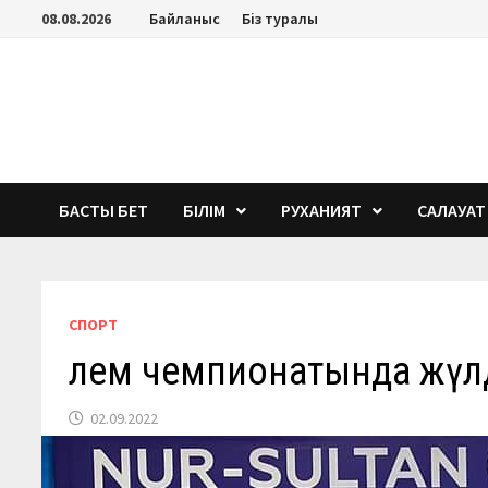
Перейти
08.08.2026
Байланыс
Біз туралы
к
содержимому
БАСТЫ БЕТ
БІЛІМ
РУХАНИЯТ
САЛАУАТ
СПОРТ
Әлем чемпионатында жүл
02.09.2022