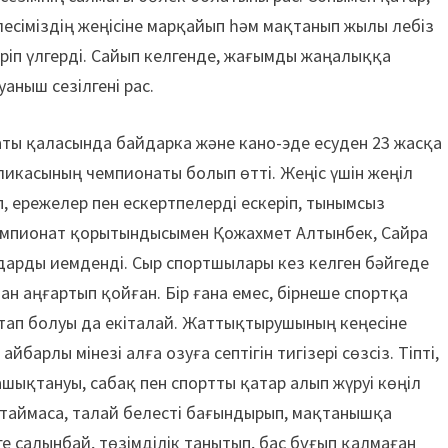
есіміздің жеңісіне марқайып һәм мақтанып жылы лебіз
еріп үлгерді. Сайып келгенде, жағымды жаңалыққа
аныш сезілгені рас.
аты қаласында байдарка және кано-эде есуден 23 жасқа
ликасының чемпионаты болып өтті. Жеңіс үшін жеңіл
п, ережелер пен ескертпелерді ескеріп, тынымсыз
емпионат қорытындысымен Қожахмет Алтынбек, Сайра
ндарды иемденді. Сыр спортшылары кез келген бәйгеде
н аңғартып қойған. Бір ғана емес, бірнеше спортқа
тап болуы да екіталай. Жаттықтырушының кеңесіне
арлы мінезі алға озуға септігін тигізері сөзсіз. Тіпті,
ашықтануы, сабақ пен спортты қатар алып жүруі көңіл
таймаса, талай белесті бағындырып, мақтанышқа
е салынбай, төзімділік танытып, бас бұғып қалмаған