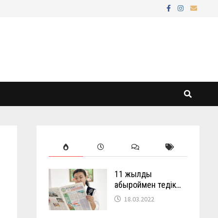
11 жылды
абыроймен өтедік…
18.03.2022