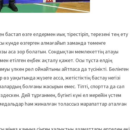
нен бастап өзге елдермен иық тірестіріп, терезені тең ету
сы күнде өзгерген алмағайып заманда төменге
ызы аса зор болатын. Сондықтан мемлекеттің атауы
 мен етілген еңбек ақталу қажет. Осы тұста елдің
амуы үлкен рөл ойнайтыны айтпаса да түсінікті. Бөлінген
өз уақытында жүзеге асса, жетістіктің бастау негізі
алардың болғаны жасырын емес. Тіпті, спортта да сәл
дескен. Дей тұрғанмен, бүгінгі күні ел мерейін үстем
медальдар һәм жиналған толассыз марапаттар аталған
ты мінез қанына сіңген халықтың азаматтары ертеден екі