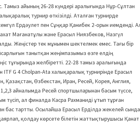
с. Тамыз айының 26-28 күндері аралығында Нұр-Сұлтан
халықаралық турнир өткізілді. Аталған турнирде
емгүл Ердәулет пен Сұңқар Қанибек 2-орын иемденді. А
ахат Мағанатұлы және Ерасыл Ниязбеков, Назгүл
лды. Жеңістер тек мұнымен шектелмек емес. Тағы бір
қайсарлығын танытқан жеңімпазымыз өзге елдің
с тұғырында желбіретті. 22-28 тамыз аралығында
 ITF G 4 Cholpan-Ata халықаралық турнирінде Ерасыл
 Қазақстан, Өзбекстан, Иран, Ресей, Корея, Англия,
 1,2,3 айналымда Ресей спортшыларынан басым түссе,
м түсіп, ал финалда Касра Рахманиді ұтып тұрған
н бас тартты. Осылайша Ерасыл Ерділдә жекелей сынд
 даярлап, қолдау көрсете білетін жаттықтырушысы Қанат