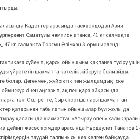
лтырды.
қаласында Кадеттер арасында таеквондодан Азия
Нұрперзент Саматұлы чемпион атанса, 41 кг салмақта
, 47 кг салмақта Торғын Әлімхан 3-орын иеленді.
тактикаға сүйеніп, қарсы ойыншыны қақпанға түсіру үшін
уды үйрететін шахматта қателік жіберуге болмайды.
е болар. Дегенмен, жүйріктік пен жылдамдық іске
 ойын жүрісінен аңғарып, ақ пен қара айқасында
арға тән. Осы ретте, Сыр спортшылары шахматтан
здіктер қатарынан табылатын ойыншылар бұл жолы да
 Атырау қаласында шахматтан «Атырау опен» халықаралы
а дейінгі жасөспірімдер арасында Нұрдәулет Танатов 1
спірімдердің таудай талпынысы кез келген байқауда