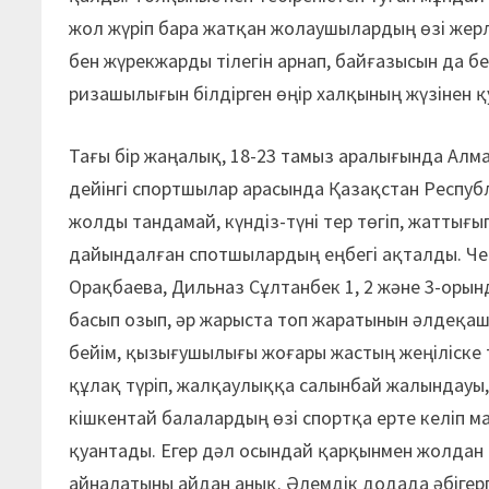
жол жүріп бара жатқан жолаушылардың өзі жерл
бен жүрекжарды тілегін арнап, байғазысын да б
ризашылығын білдірген өңір халқының жүзінен қу
Тағы бір жаңалық, 18-23 тамыз аралығында Алм
дейінгі спортшылар арасында Қазақстан Респуб
жолды тандамай, күндіз-түні тер төгіп, жаттығы
дайындалған спотшылардың еңбегі ақталды. Ч
Орақбаева, Дильназ Сұлтанбек 1, 2 және 3-оры
басып озып, әр жарыста топ жаратынын әлдеқаша
бейім, қызығушылығы жоғары жастың жеңіліске 
құлақ түріп, жалқаулыққа салынбай жалындауы, айб
кішкентай балалардың өзі спортқа ерте келіп м
қуантады. Егер дәл осындай қарқынмен жолдан 
айналатыны айдан анық. Әлемдік додада әбігерг