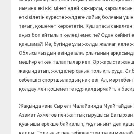
иығына екі кісі мінетіндей қажырлы, қарсылас
өткізілетін күресте жүлдеге лайық болғаны үшін 
тағып, қошемет көрсететін. Күш атасы саналған
аңыз боп айтылып келеді емес пе? Одан кейінгі 
қаншама?! Иә, бүгінде ұлы жолды жалғап келе 
Облысымыздың өзінде алғырлығының арқасында, 
мәшһүр еткен талаптылар көп. Әр жарыста жанш
жақындатып, жүлделер санын толықтыруда. Әлб
себепшісі спортшылардың нақ өзі. Ал, мәртебені
қолдау мен қошеметте құр қалдырмайтын басқ
Жақында ғана Сыр елі Малайзияда Муайтайдан 
Азамат Ахметов пен жаттықтырушысы Батырхан Б
қуанышы ерекше байқалып, «құлыным» деп құшағы
қалды. Толқыныс пен тебіреністен туған мұндай