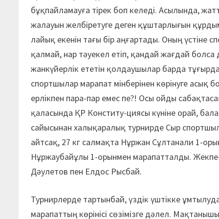
бұқпайламауға тірек боп келеді. Асылында, жат
жалауын желбіретуге деген құштарлығын құрды
лайық екенін тағы бір аңғартады. Оның үстіне с
қалмай, нар тәуекел етіп, қандай жағдай болса 
жанкүйерлік ететін қолдаушылар барда тұғырдан 
спортшылар марапат мінберінен көрінуге асық бо
ерлікпен пара-пар емес пе?! Осы ойды сабақтас
қаласында ҚР Конститу-циясы күніне орай, бал
сайысынан халықаралық турнирде Сыр спортшыла
айтсақ, 27 кг салмақта Нұржан Сұлтанали 1-оры
Нұржаубайұлы 1-орынмен марапатталды. Жекпе
Дәулетов пен Елдос Рысбай.
Турнирлерде тартынбай, үздік үштікке ұмтылуда
марапаттың көрінісі сөзімізге дәлел. Мақтаны