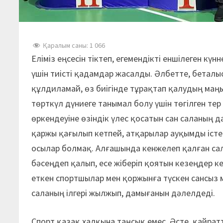
Қаралым саны:
1 066
Еліміз еңсесін тіктеп, егемендікті еншілеген күн
үшін тиісті қадамдар жасалды. Әлбетте, беталы
құлдиламай, өз биігінде тұрақтап қалудың маң
төрткүл дүниеге танымал болу үшін төгілген тер
өркендеуіне өзіндік үлес қосатын сан саланың д
қаржы қағылып кетпей, атқарылар ауқымды істер 
осылар болмақ. Алғашында кенжелеп қалған сал
бәсеңдеп қалып, есе жіберіп қоятын кезеңдер кез
еткен спортшылар мен қоржынға түскен сансыз 
саланың ілгері жылжып, дамығанын дәлелдеді.
Спорт қазақ халқына таңсық емес. Әсте, қайрат