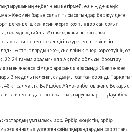
тықтырушының еңбегін еш кетірмей, өзінің де жеңіс
мға жібермей барын салып тырысатындар бас жүлдеге
порт дегенде ішкен асын жерге қоятындар сан соғып
да, сенімді ақтайды. Әсіресе, жанашырлықпен
таюға тиісті емес екендігін жүрегімен сезінетін
лады. Әсте, олардың жеңіске лайық өнер көрсетуінің өзі
ақ, 22-24 тамыз аралығында Ақтөбе облысы, Хромтау
алар мен жасөспірімдер арасында арасында Жекпе-жек
ры 3 медаль иеленіп, алдыңғы саптан көрінді. Тарқаты
н, 48 кг салмақта Бәйдібек Аймағанбетов және Бекарыс
-жек жеңімпаздарының жаттықтырушылары – Дәуірбек
 жастардың ұмтылысы зор. Әрбір жеңістің, әрбір
шымызға айналып үлгерген сайыпқырандардың спорттағы