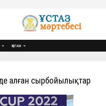
ҚОҒАМ
де алған сырбойылықтар