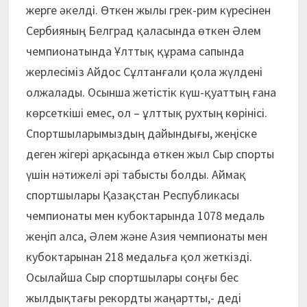
жерге әкелді. Өткен жылы грек-рим күресінен
Сербияның Белград қаласында өткен Әлем
чемпионатында Ұлттық құрама сапында
жерлесіміз Айдос Сұлтанғали қола жүлдені
олжалады. Осынша жетістік күш-қуаттың ғана
көрсеткіші емес, ол – ұлттық рухтың көрінісі.
Спортшыларымыздың дайындығы, жеңіске
деген жігері арқасында өткен жыл Сыр спорты
үшін нәтижелі әрі табысты болды. Аймақ
спортшылары Қазақстан Республикасы
чемпионаты мен кубоктарында 1078 медаль
жеңіп алса, Әлем және Азия чемпионаты мен
кубоктарынан 218 медальға қол жеткізді.
Осылайша Сыр спортшылары соңғы бес
жылдықтағы рекордты жаңартты,- деді