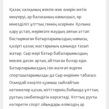
Қазақ халқының жекпе-жек өнерін жетік
меңгеруі, әр баласының намысшыл, өр
мінезділігі ұлттық геннің әсерінен. Қолына
қару ұстап, жерімізге жаудың аяғын аттап
бастырмаған батырларымыздың намысы,
қазіргі қазақ жастарының қанында тасып
жатыр. Сыр жері батыр бабаларымыздың
мекені десек артық айтпаған болар едік.
Батырларымыздың ізін жалғап жүрген
спортшыларымызды да Сыр өңірінен табасыз.
Осындай көңілге қуаныш сыйлайтын
нәтижелер қазақ жігіттерінің бойында ұлттық
рухтың сөнбегендігін көрсетеді. Ұлттық рухты
көтеретін спорт ойындары еліміздің әр