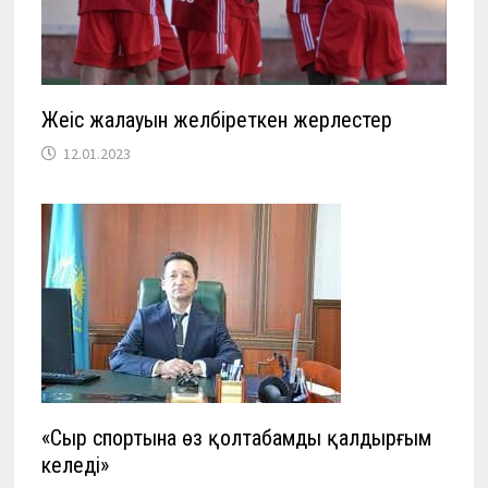
Жеңіс жалауын желбіреткен жерлестер
12.01.2023
«Сыр спортына өз қолтаңбамды қалдырғым
келеді»