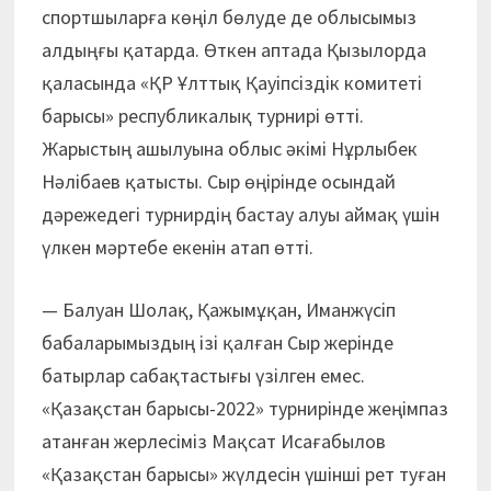
спортшыларға көңіл бөлуде де облысымыз
алдыңғы қатарда. Өткен аптада Қызылорда
қаласында «ҚР Ұлттық Қауіпсіздік комитеті
барысы» республикалық турнирі өтті.
Жарыстың ашылуына облыс әкімі Нұрлыбек
Нәлібаев қатысты. Сыр өңірінде осындай
дәрежедегі турнирдің бастау алуы аймақ үшін
үлкен мәртебе екенін атап өтті.
— Балуан Шолақ, Қажымұқан, Иманжүсіп
бабаларымыздың ізі қалған Сыр жерінде
батырлар сабақтастығы үзілген емес.
«Қазақстан барысы-2022» турнирінде жеңімпаз
атанған жерлесіміз Мақсат Исағабылов
«Қазақстан барысы» жүлдесін үшінші рет туған