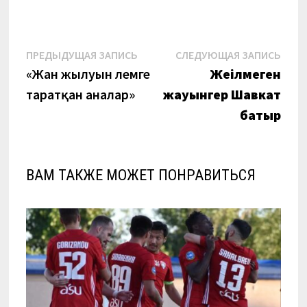
Навигация
Предыдущая
Сле
ПРЕДЫДУЩАЯ ЗАПИСЬ
СЛЕДУЮЩАЯ ЗАПИСЬ
запись:
запи
«Жан жылуын әлемге
Жеңілмеген
по
таратқан аналар»
жауынгер Шавкат
записям
батыр
ВАМ ТАКЖЕ МОЖЕТ ПОНРАВИТЬСЯ