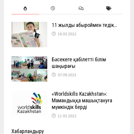
11 жылды абыроймен өтедік…
18.03.2022
Бәсекеге қабілетті білім
шаңырағы
07.09.2023
«Worldskills Kazakhstan»:
Мамандыққа машықтануға
мүмкіндік берді
11.03.2022
Хабарландыру