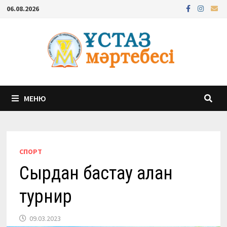
Перейти
06.08.2026
к
содержимому
МЕНЮ
СПОРТ
Сырдан бастау алған
турнир
09.03.2023