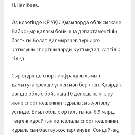
Н.Нәлібаев.
Өз кезегінде ҚР ҰҚК Қызыл­орда облысы және
Байқоңыр қаласы бойынша департаментінің
бастығы Болат Қалмырзаев турнирге
қатысушы спортшыларды құттықтап, сәттілік
тіледі.
Сыр өңірінде спорт инфрақұрылымын
дамытуға ерекше үлкен мән берілген. Қазірдің
өзінде облыс бойынша 10 денешынықтыру
және спорт кешенінің құрылысы жүргізілу
үстінде. Биыл облыс орталығынан 6,9 млрд.
теңгені құрайтын көпсалалы спорт кешенінің
құрылысын бастау жоспарлануда. Сондай-ақ,