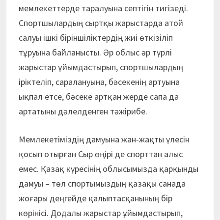
мемлекеттерде таралуына септігін тигізеді.
Спортшылардың сыртқы жарыстарда атой
салуы ішкі біріншіліктердің жиі өткізіліп
тұруына байланысты. Әр облыс әр түрлі
жарыстар ұйымдастырып, спортшылардың
іріктеліп, саралануына, бәсекенің артуына
ықпал етсе, бәсеке артқан жерде сапа да
артатыны дәлелденген тәжірибе.
Мемлекетіміздің дамуына жан-жақты үлесін
қосып отырған Сыр өңірі де спорттан алыс
емес. Қазақ күресінің облысымызда қарқынды
дамуы – төл спортымыздың қазақы санада
жоғары деңгейде қалыптасқанының бір
көрінісі. Додалы жарыстар ұйымдастырып,