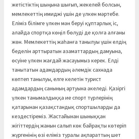
жетістіктің шыңына шығып, жекелей болсын,
мемлекеттің имиджі үшін де үлкен мәртебе.
Еліміз білімге үлкен мән беруі құптарлық іс,
алайда спортқа көңіл бөлуді де қолға алғаны
жөн. Мемлекеттің жаһанға танылуы үшін елдің
беделін арттыратын азаматтардың дамуына,
өсуіне үлкен жағдай жасауымыз керек. Елді
танытатын адамдардың әлемдік сахнада
көптеп танылуы, елге келетін турист
адамдардың санының артуына әкеледі. Қазіргі
үлкен танымалдыққа ие спорт түрлерінің
қатарынан қазақстандық спортшыларды да
кездестіреміз. Жастайынан шыныққан
жігіттердің жанын салып көк байрақты көтеріп
жүргенінің өзі еліміз туралы ақпараттың шет