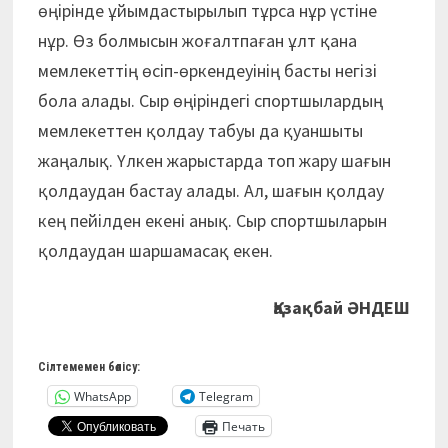
өңірінде ұйымдастырылып тұрса нұр үстіне
нұр. Өз болмысын жоғалтпаған ұлт қана
мемлекеттің өсіп-өркендеуінің бас­ты негізі
бола алады. Сыр өңіріндегі спортшылардың
мемлекеттен қолдау табуы да қуаншыты
жаңалық. Үлкен жарыстарда топ жару шағын
қолдаудан бастау алады. Ал, шағын қолдау
кең пейілден екені анық. Сыр спортшыларын
қолдаудан шаршамасақ екен.
Қазақбай ӘНДЕШ
Сілтемемен бөлісу:
WhatsApp
Telegram
Печать