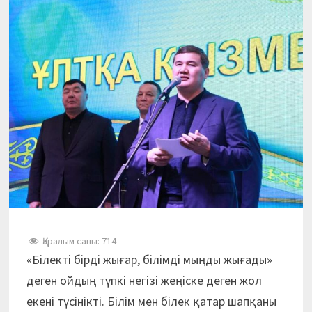
Қаралым саны:
714
«Білекті бірді жығар, білімді мыңды жығады»
деген ойдың түпкі негізі жеңіске деген жол
екені түсінікті. Білім мен білек қатар шапқаны