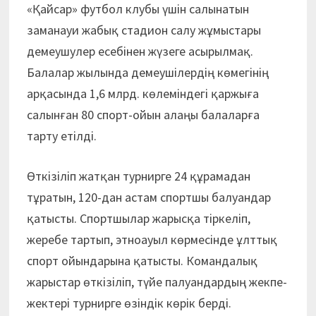
«Қайсар» футбол клубы үшін салынатын
заманауи жабық стадион салу жұмыстары
демеушулер есебінен жүзеге асырылмақ.
Балалар жылында демеушілердің көмегінің
арқасында 1,6 млрд. көлеміндегі қаржыға
салынған 80 спорт-ойын алаңы балаларға
тарту етілді.
Өткізіліп жатқан турнирге 24 құрамадан
тұратын, 120-дан астам спортшы балуандар
қатыс­ты. Спортшылар жарысқа тіркеліп,
жеребе тартып, этноауыл көрмесінде ұлттық
спорт ойындарына қатысты. Командалық
жарыс­тар өткізіліп, түйе палуандардың жекпе-
жектері турнирге өзіндік көрік берді.